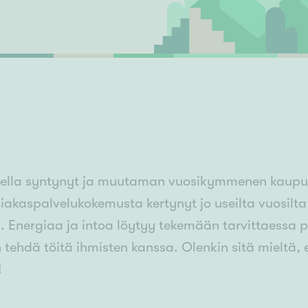
Senioriasuminen
jen hinnat
Valitse kiinteistönvälittäjä
S
stönvälitys alueellasi
Arviointipalvelu
keli
Mänttä
Salo
Savonlinna
Seinäj
Siilinjärvi
Sotkamo
Söde
kia
Nummela
lla syntynyt ja muutaman vuosikymmenen kaupung
siakaspalvelukokemusta kertynyt jo useilta vuosilta
. Energiaa ja intoa löytyy tekemään tarvittaessa pi
n tehdä töitä ihmisten kanssa. Olenkin sitä mieltä
!