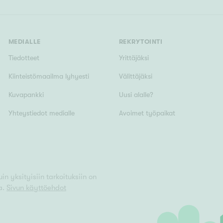
MEDIALLE
REKRYTOINTI
Tiedotteet
Yrittäjäksi
Kiinteistömaailma lyhyesti
Välittäjäksi
Kuvapankki
Uusi alalle?
Yhteystiedot medialle
Avoimet työpaikat
n yksityisiin tarkoituksiin on
a.
Sivun käyttöehdot