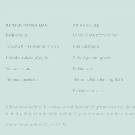
KIINTEISTÖMAAILMA
ASIAKKAILLE
Ketjuohjaus
Lähin Kiinteistömaailma
Tutustu Kiinteistömaailmaan
Hae välittäjää
Palvelut rakennuttajille
Yhteistyökumppanit
Vastuullisuus
Kotikansio
Tietosuojaseloste
Tietoa evästeiden käytöstä
Evästeasetukset
Kiinteistomaailma.fi -palvelun tai tietojen käyttäminen muihin kui
kielletty ilman Kiinteistömaailma Oy:n antamaa kirjallista lupa
Kiinteistömaailma Oy ©
2026