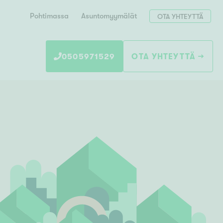
Pohtimassa
Asuntomyymälät
OTA YHTEYTTÄ
0505971529
OTA YHTEYTTÄ
Hae postinumerosi perusteella
unnon ostajille
 liittyvät
T
Tahko
Tampere
Tornio
Turku
totoimeksianto
Tuusula
V
 meidät
Vaasa
Valkeakoski
Vantaa
tys alueellasi
Varkaus
Y
vaniemi