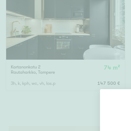
Kartanonkatu 2
74 m²
Rautaharkko
,
Tampere
3h, k, kph, wc, vh, las.p
147 500 €