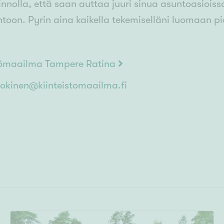
nnolla, että saan auttaa juuri sinua asuntoasioissa
ntoon. Pyrin aina kaikella tekemiselläni luomaan p
tömaailma Tampere Ratina
okinen@kiinteistomaailma.fi