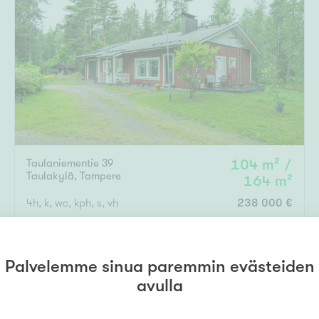
Taulaniementie 39
104 m² /
Taulakylä
,
Tampere
164 m²
4h, k, wc, kph, s, vh
238 000 €
Palvelemme sinua paremmin evästeiden
avulla