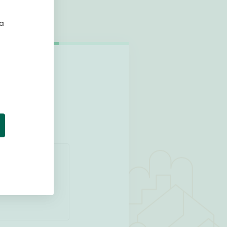
ta
hteyttä!