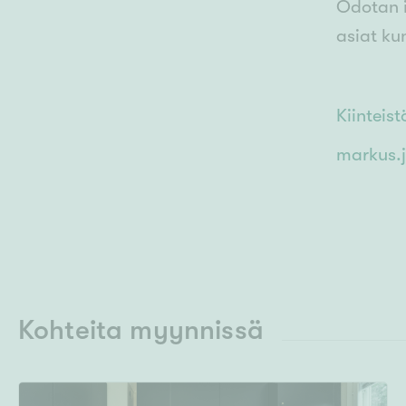
Odotan i
asiat ku
Kiinteis
markus.j
Kohteita myynnissä