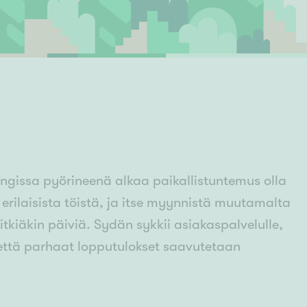
Ylivieska
Ylöjärvi
oki
rkulla
issa pyörineenä alkaa paikallistuntemus olla
 erilaisista töistä, ja itse myynnistä muutamalta
tkiäkin päiviä. Sydän sykkii asiakaspalvelulle,
, että parhaat lopputulokset saavutetaan