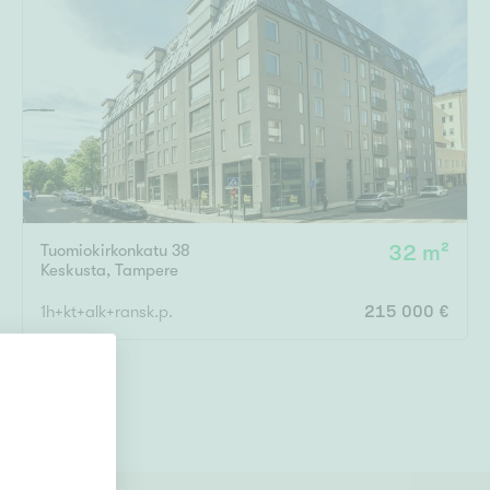
Tuomiokirkonkatu 38
32 m²
Keskusta
,
Tampere
1h+kt+alk+ransk.p.
215 000 €