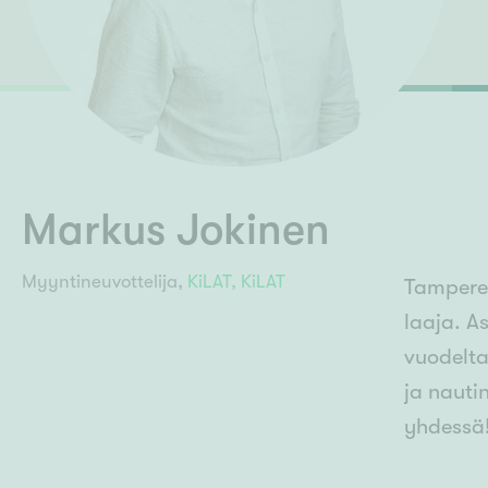
Ilmajoki
Ivalo
Asunto
M
Kiintei
Mik
J
Joensuu
Jyväskylä
Järvenpää
N
No
Markus Jokinen
Myyntineuvottelija,
KiLAT,
KiLAT
Tamperee
laaja. A
vuodelta
ja nauti
yhdessä