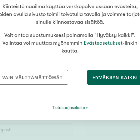
Kiinteistömaailma käyttää verkkopalvelussaan evästeitä,
oiden avulla sivusto toimii toivotulla tavalla ja voimme tarjo
sinulle kiinnostavaa sisältöä.
Voit antaa suostumuksesi painamalla "Hyväksy kaikki".
Valintaa voi muuttaa myöhemmin
Evästeasetukset
-linkin
kautta.
oinko auttaa sinua asuntoasioissa? Ota y
Markus Jokinen
, Kiinteistömaailma
Tampere Ratina
VAIN VÄLTTÄMÄTTÖMÄT
HYVÄKSYN KAIKKI
Tietosuojaseloste