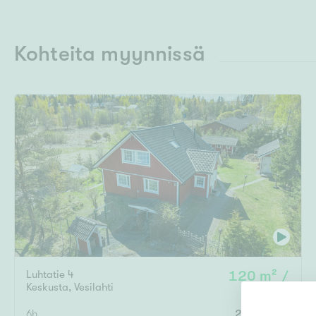
Kohteita myynnissä
Luhtatie 4
120 m² /
Keskusta
,
Vesilahti
200 m²
6h
239 000 €