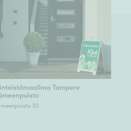
iinteistömaailma Tampere
ämeenpuisto
meenpuisto 33