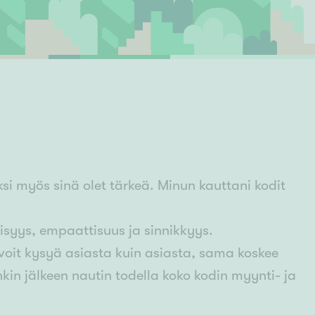
Ylivieska
Ylöjärvi
oki
rkulla
säksi myös sinä olet tärkeä. Minun kauttani kodit
isyys, empaattisuus ja sinnikkyys.
 voit kysyä asiasta kuin asiasta, sama koskee
n jälkeen nautin todella koko kodin myynti- ja