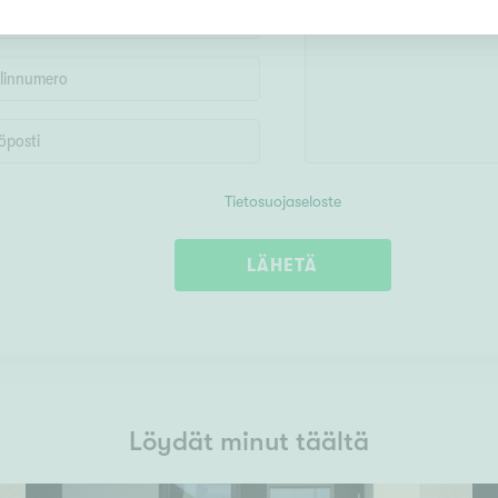
Tietosuojaseloste
LÄHETÄ
Löydät minut täältä