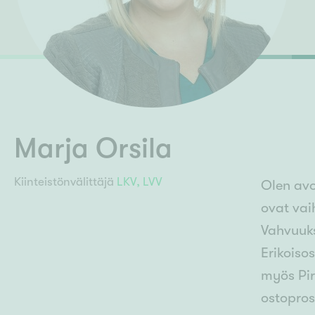
Ilmajoki
Ivalo
Asunto
M
Kiintei
Mik
J
Joensuu
Jyväskylä
Järvenpää
N
No
Marja Orsila
Kiinteistönvälittäjä
LKV,
LVV
Olen avoi
ovat vai
Vahvuuks
Erikoiso
myös Pir
ostopros