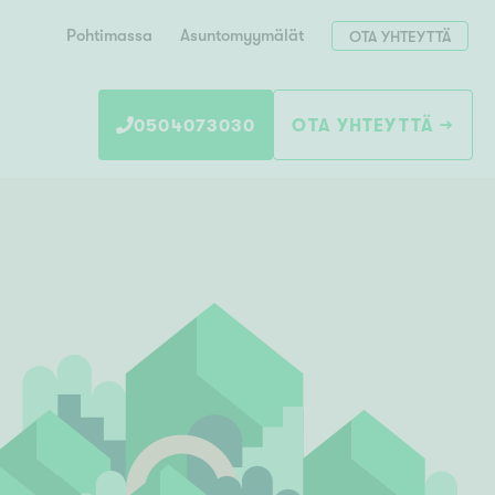
Pohtimassa
Asuntomyymälät
OTA YHTEYTTÄ
0504073030
OTA YHTEYTTÄ
Hae postinumerosi perusteella
unnon ostajille
 liittyvät
T
Tahko
Tampere
Tornio
Turku
totoimeksianto
Tuusula
V
 meidät
Vaasa
Valkeakoski
Vantaa
tys alueellasi
Varkaus
Y
vaniemi