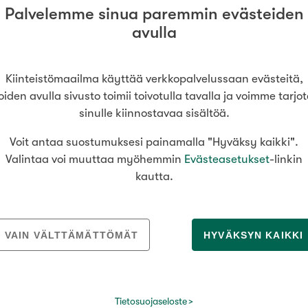
Palvelemme sinua paremmin evästeiden
avulla
Kiinteistömaailma käyttää verkkopalvelussaan evästeitä,
oiden avulla sivusto toimii toivotulla tavalla ja voimme tarjo
sinulle kiinnostavaa sisältöä.
Voit antaa suostumuksesi painamalla "Hyväksy kaikki".
Valintaa voi muuttaa myöhemmin
Evästeasetukset
-linkin
kautta.
oinko auttaa sinua asuntoasioissa? Ota y
VAIN VÄLTTÄMÄTTÖMÄT
HYVÄKSYN KAIKKI
Marja Orsila
, Kiinteistömaailma
Lempäälä Ideapark
Tietosuojaseloste