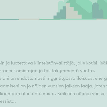
Senioriasuminen
jen hinnat
Valitse kiinteistönvälittäjä
S
stönvälitys alueellasi
Arviointipalvelu
keli
Mänttä
Salo
Savonlinna
Seinäj
Siilinjärvi
Sotkamo
Söde
kia
Nummela
n ja luotettava kiinteistönvälittäjä, jolle kotisi li
htaneet omistajaa jo toistakymmentä vuotta.
iani on ehdottomasti myyntityössä iloisuus, energ
saamiseni on jo näiden vuosien jälkeen laaja, joten
kanmaan aluetuntemusta. Kaikkien näiden vuosienki
essista.