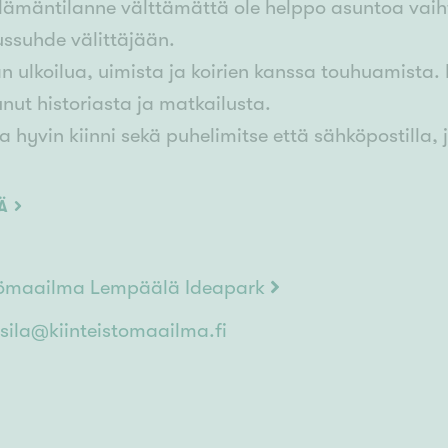
elämäntilanne välttämättä ole helppo asuntoa vaiht
ssuhde välittäjään.
n ulkoilua, uimista ja koirien kanssa touhuamista.
unut historiasta ja matkailusta.
 hyvin kiinni sekä puhelimitse että sähköpostilla, j
iin!
ÄÄ
stömaailma Lempäälä Ideapark
sila@kiinteistomaailma.fi