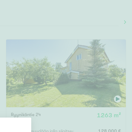
Ryynikäntie 24
1263 m²
Lempäälä
Kiinteistö myydään jolla sijaitsee purkukuntoisia rakennuksia.
128 000 €