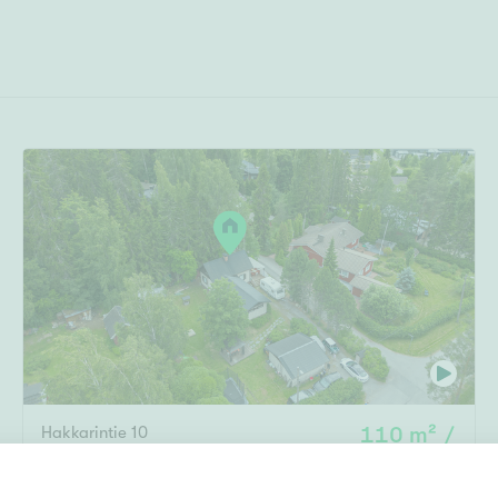
Hakkarintie 10
110 m² /
Hakkari
,
Lempäälä
150 m²
4h, k, wc, khh, kph, s, terassi, autotalli
229 000 €