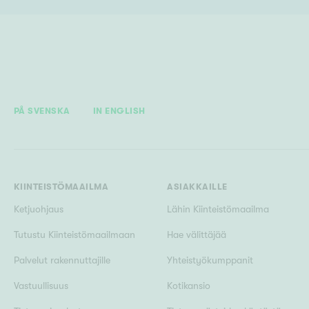
PÅ SVENSKA
IN ENGLISH
KIINTEISTÖMAAILMA
ASIAKKAILLE
Ketjuohjaus
Lähin Kiinteistömaailma
Tutustu Kiinteistömaailmaan
Hae välittäjää
Palvelut rakennuttajille
Yhteistyökumppanit
Vastuullisuus
Kotikansio