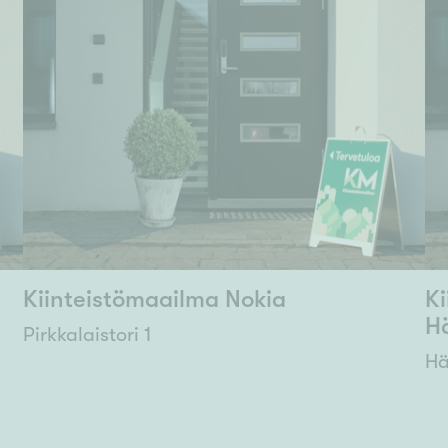
Kiinteistömaailma Nokia
K
H
Pirkkalaistori 1
Hä