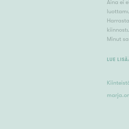
Aina ei 
luottamu
Harrasta
kiinnost
Minut saa
Kuulemis
LUE LIS
Kiintei
marja.or