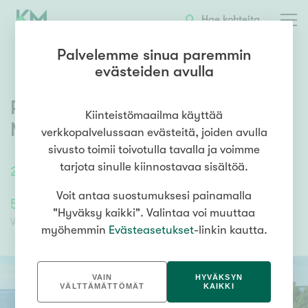
OTA YHTEYTTÄ
ESITTELY
KOHTEEN TIEDOT
Hae kohteita
Palvelemme sinua paremmin
evästeiden avulla
Rankelön
,
Rankelön saari
,
Kiinteistömaailma käyttää
Maalahti
verkkopalvelussaan evästeitä, joiden avulla
sivusto toimii toivotulla tavalla ja voimme
tarjota sinulle kiinnostavaa sisältöä.
24
m²
/
24
m²
1h, k
Voit antaa suostumuksesi painamalla
58 800,00 €
58 800,00 €
"Hyväksy kaikki". Valintaa voi muuttaa
Velaton hinta
Myyntihinta
myöhemmin
Evästeasetukset
-linkin kautta.
VAIN
HYVÄKSYN
VÄLTTÄMÄTTÖMÄT
KAIKKI