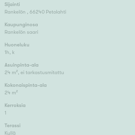
Sijainti
Rankelön , 66240 Petolahti
Kaupunginosa
Rankelön saari
Huoneluku
1h, k
Asuinpinta-ala
24 m², ei tarkastusmitattu
Kokonaispinta-ala
24 m²
Kerroksia
1
Terassi
Kyllä