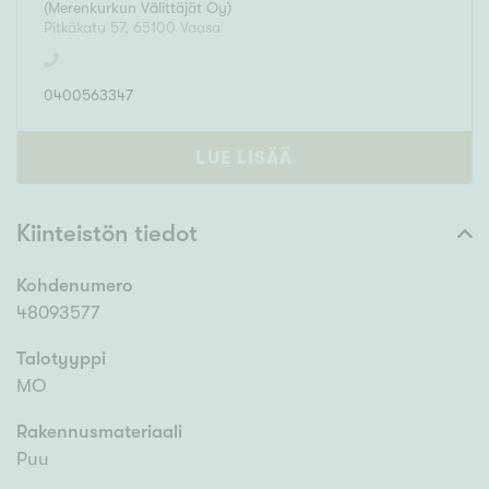
(
Merenkurkun Välittäjät Oy
)
Pitkäkatu 57
,
65100
Vaasa
0400563347
LUE LISÄÄ
Kiinteistön tiedot
Kohdenumero
48093577
Talotyyppi
MO
Rakennusmateriaali
Puu