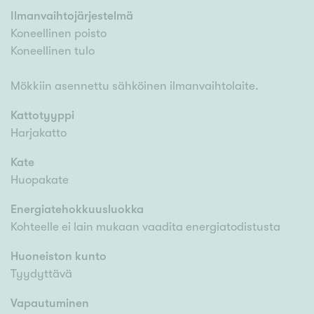
Ilmanvaihtojärjestelmä
Koneellinen poisto
Koneellinen tulo
Mökkiin asennettu sähköinen ilmanvaihtolaite.
Kattotyyppi
Harjakatto
Kate
Huopakate
Energiatehokkuusluokka
Kohteelle ei lain mukaan vaadita energiatodistusta
Huoneiston kunto
Tyydyttävä
Vapautuminen