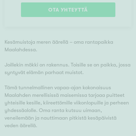
OTA YHTEYTTÄ
Kesämuistoja meren äärellä – oma rantapaikka
Maalahdessa.
Joillekin mökki on rakennus. Toisille se on paikka, jossa
syntyvät elämän parhaat muistot.
Tämä tunnelmallinen vapaa-ajan kokonaisuus
Maalahden merellisissä maisemissa tarjoaa puitteet
yhteisille kesille, kiireettömille viikonlopuille ja perheen
yhdessäololle. Oma ranta kutsuu uimaan,
veneilemään ja nauttimaan pitkistä kesäpäivistä
veden äärellä.