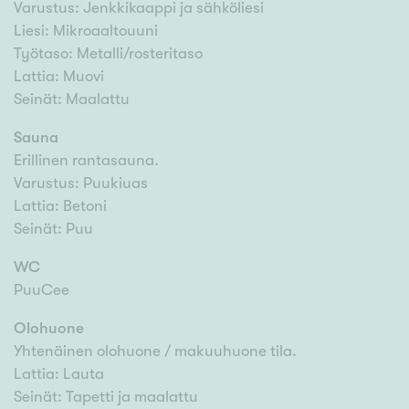
Varustus: Jenkkikaappi ja sähköliesi
Liesi: Mikroaaltouuni
Työtaso: Metalli/rosteritaso
Lattia: Muovi
Seinät: Maalattu
Sauna
Erillinen rantasauna.
Varustus: Puukiuas
Lattia: Betoni
Seinät: Puu
WC
PuuCee
Olohuone
Yhtenäinen olohuone / makuuhuone tila.
Lattia: Lauta
Seinät: Tapetti ja maalattu