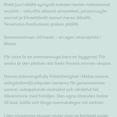
Ehkä juuri täällä syntyvät tulevien kesien rakkaimmat
muistot – laiturilta alkavat uimaretket, juhannusyön
saunat ja kiireettömät aamut meren äärellä.
Tervetuloa ihastumaan paikan päällä.
Sommarminnen vid havet – en egen strandplats i
Malax
För vissa är en sommarstuga bara en byggnad. För
andra är den platsen där livets finaste minnen skapas.
Denna stämningsfulla fritidsfastighet i Malax vackra
skärgårdsmiljö erbjuder ramarna för gemensamma
somrar, avkopplande veckoslut och värdefull tid
tillsammans med familjen. Den egna stranden lockar
till bad, båtliv och långa sommardagar vid vattnet.
I den trivsamma stugan njuter man av kortspel under