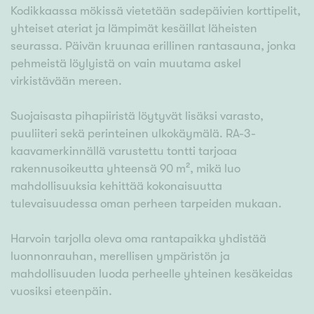
Kodikkaassa mökissä vietetään sadepäivien korttipelit,
yhteiset ateriat ja lämpimät kesäillat läheisten
seurassa. Päivän kruunaa erillinen rantasauna, jonka
pehmeistä löylyistä on vain muutama askel
virkistävään mereen.
Suojaisasta pihapiiristä löytyvät lisäksi varasto,
puuliiteri sekä perinteinen ulkokäymälä. RA-3-
kaavamerkinnällä varustettu tontti tarjoaa
rakennusoikeutta yhteensä 90 m², mikä luo
mahdollisuuksia kehittää kokonaisuutta
tulevaisuudessa oman perheen tarpeiden mukaan.
Harvoin tarjolla oleva oma rantapaikka yhdistää
luonnonrauhan, merellisen ympäristön ja
mahdollisuuden luoda perheelle yhteinen kesäkeidas
vuosiksi eteenpäin.