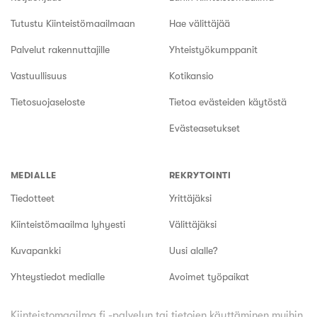
Tutustu Kiinteistömaailmaan
Hae välittäjää
Palvelut rakennuttajille
Yhteistyökumppanit
Vastuullisuus
Kotikansio
Tietosuojaseloste
Tietoa evästeiden käytöstä
Evästeasetukset
MEDIALLE
REKRYTOINTI
Tiedotteet
Yrittäjäksi
Kiinteistömaailma lyhyesti
Välittäjäksi
Kuvapankki
Uusi alalle?
Yhteystiedot medialle
Avoimet työpaikat
Kiinteistomaailma.fi -palvelun tai tietojen käyttäminen muihin