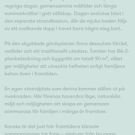
regniga dagar, gemensamma måltider och långa
sommarkvällar i gott sällskap. Dagen avslutas bäst i
den separata strandbastun, där de mjuka baden följs
av ett svalkande dopp i havet bara några steg bort.
På den skyddade gårdsplanen finns dessutom förråd,
vedlider och ett traditionellt utedass. Tomten har RA-3-
planbeteckning och byggrätt om totalt 90 m², vilket
ger möjligheter att utveckla helheten enligt familjens
behov även i framtiden.
En egen strandplats som denna kommer sällan ut på
marknaden. Här förenas havsnära läge, naturskön
miljö och möjligheten att skapa en gemensam
sommaroas för familjen i många år framöver.
Kanske är det just här framtidens käraste
sommarminnen tar form – simturer från bryggan,