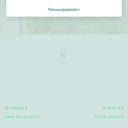
Tietosuojaseloste
%
PÅ SVENSKA
IN ENGLISH
ANNA PALAUTETTA
SIVUN ALKUUN