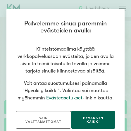
Hae kohteita
Palvelemme sinua paremmin
evästeiden avulla
Kiinteistömaailma käyttää
verkkopalvelussaan evästeitä, joiden avulla
sivusto toimii toivotulla tavalla ja voimme
tarjota sinulle kiinnostavaa sisältöä.
Emme löytäneet hakemaasi.
Voit antaa suostumuksesi painamalla
"Hyväksy kaikki". Valintaa voi muuttaa
myöhemmin
Evästeasetukset
-linkin kautta.
HAE ASUNTOJA
VAIN
HYVÄKSYN
VÄLTTÄMÄTTÖMÄT
KAIKKI
HAE VÄLITTÄJÄÄ