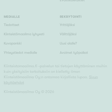
Evästeasetukset
MEDIALLE
REKRYTOINTI
Tiedotteet
Yrittäjäksi
Kiinteistömaailma lyhyesti
Välittäjäksi
Kuvapankki
Uusi alalle?
Yhteystiedot medialle
Avoimet työpaikat
Kiinteistomaailma.fi -palvelun tai tietojen käyttäminen muihin
kuin yksityisiin tarkoituksiin on kielletty ilman
Kiinteistömaailma Oy:n antamaa kirjallista lupaa.
Sivun
käyttöehdot
Kiinteistömaailma Oy ©
2026