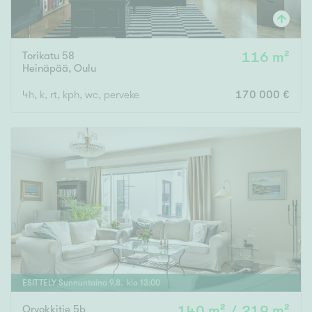
Torikatu 58
116 m²
Heinäpää
,
Oulu
4h, k, rt, kph, wc, perveke
170 000 €
ESITTELY
Sunnuntaina
9
.
8
. klo
13
:
00
Orvokkitie 5b
140 m² / 219 m²