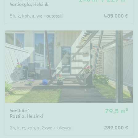
Vartiokylä
,
Helsinki
5h, k, kph, s, wc +autotalli
485 000 €
Vanttitie 1
79,5 m²
Rastila
,
Helsinki
3h, k, rt, kph, s, 2xwc + ulkovarasto ja piha
289 000 €