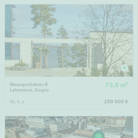
Messuportinkatu 8
73,5 m²
Lehtoniemi
,
Kuopio
3h, k, s
150 000 €