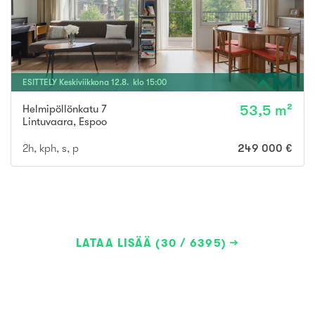
ESITTELY
Keskiviikkona
12
.
8
. klo
15
:
00
Helmipöllönkatu 7
53,5 m²
Lintuvaara
,
Espoo
2h, kph, s, p
249 000 €
LATAA LISÄÄ (30 / 6395)