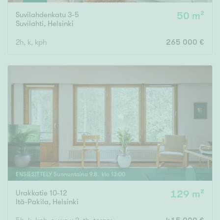
Suvilahdenkatu 3-5
50 m²
Suvilahti
,
Helsinki
2h, k, kph
265 000 €
ENSIESITTELY
Sunnuntaina
9
.
8
. klo
13
:
00
Urakkatie 10-12
129 m²
Itä-Pakila
,
Helsinki