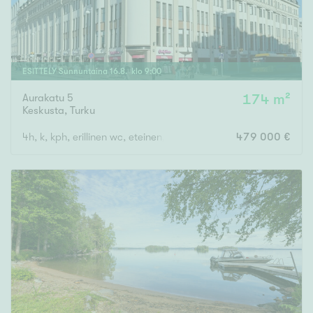
ESITTELY
Sunnuntaina
16
.
8
. klo
9
:
00
Aurakatu 5
174 m²
Keskusta
,
Turku
4h, k, kph, erillinen wc, eteinen, p
479 000 €