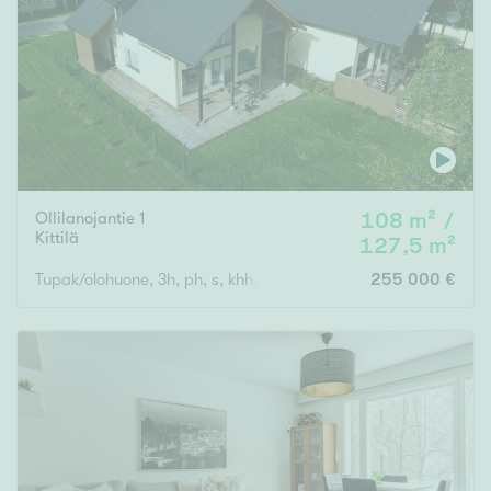
Tyydyttävä
Välttävä
Ominaisuudet
Hissi
Järvi- tai merinäköala
Maalämpö
Ollilanojantie 1
108 m² /
Kittilä
127,5 m²
Oma ranta
Tupak/olohuone, 3h, ph, s, khh, et, 2wc
255 000 €
Oma sauna
Parveke
Senioriasunto