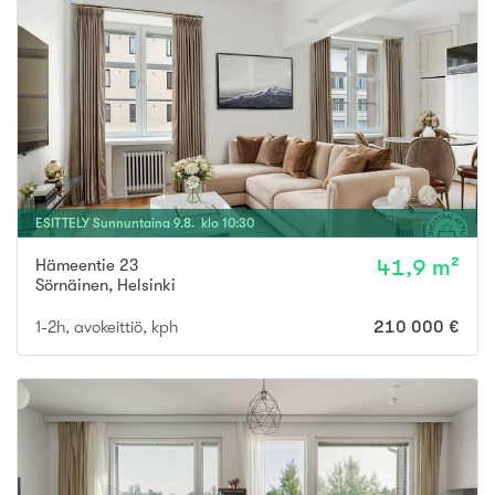
ESITTELY
Sunnuntaina
9
.
8
. klo
10
:
30
Hämeentie 23
41,9 m²
Sörnäinen
,
Helsinki
1-2h, avokeittiö, kph
210 000 €