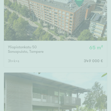
Yliopistonkatu 50
65 m²
Sorsapuisto
,
Tampere
3h+k+s
349 000 €