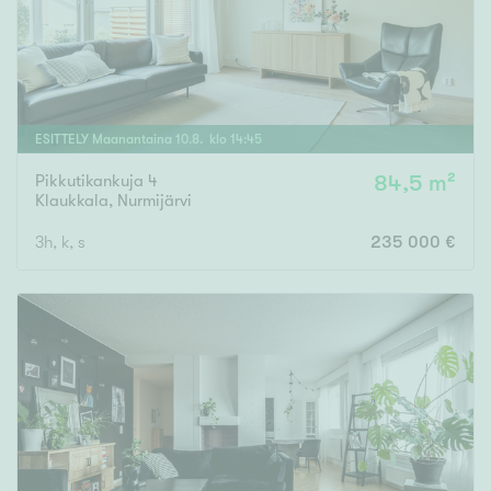
ESITTELY
Maanantaina
10
.
8
. klo
14
:
45
Pikkutikankuja 4
84,5 m²
Klaukkala
,
Nurmijärvi
3h, k, s
235 000 €