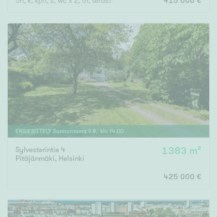
5h, k, kph, s, wc x 2, th, terassiparveke, vilpola, piha, autopaikk
415 000 €
ENSIESITTELY
Sunnuntaina
9
.
8
. klo
14
:
00
Sylvesterintie 4
1383 m²
Pitäjänmäki
,
Helsinki
425 000 €