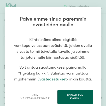
Hae kohteita
Palvelemme sinua paremmin
Myyntikohteet
HAE
evästeiden avulla
Huoneluku
Kiinteistömaailma käyttää
Lisää hakuehtoja
verkkopalvelussaan evästeitä, joiden avulla
1h
2h
3h
4h
5h+
sivusto toimii toivotulla tavalla ja voimme
tarjota sinulle kiinnostavaa sisältöä.
Myytävät asunnot
(
6395
)
Voit antaa suostumuksesi painamalla
Asuntotyyppi
"Hyväksy kaikki". Valintaa voi muuttaa
Kerros-/luhtitalo
myöhemmin
Evästeasetukset
-linkin kautta.
Meiltä löydät myytävät asunnot, oli tarpeesi mikä vain!
Rivitalo/paritalo
Tuhansien kohteiden ja satojen kiinteistönvälittäjien
Omakoti-/erillistalo
verkostomme auttaa sinua kenties elämäsi
VAIN
HYVÄKSYN
tärkeimmässä päätöksessä. Katso alta kaikki myytävät
Maa- tai metsätila
VÄLTTÄMÄTTÖMÄT
KAIKKI
asunnot. Hyödynnä myös kätevää hakutyökaluamme,