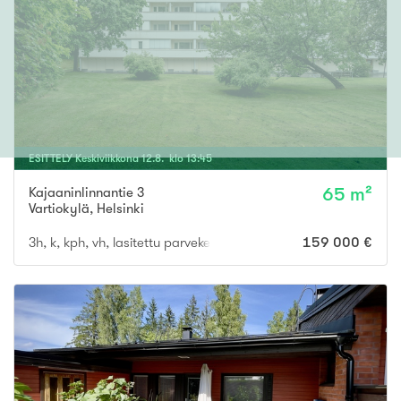
ESITTELY
Keskiviikkona
12
.
8
. klo
13
:
45
Kajaaninlinnantie 3
65 m²
Vartiokylä
,
Helsinki
3h, k, kph, vh, lasitettu parveke
159 000 €