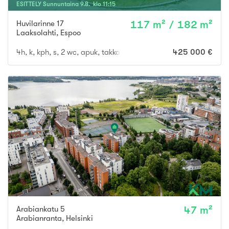
ESITTELY
Sunnuntaina
9
.
8
. klo
11
:
15
Huvilarinne 17
117 m² / 182 m²
Laaksolahti
,
Espoo
4h, k, kph, s, 2 wc, apuk, takkah/askartelut, var, at
425 000 €
Arabiankatu 5
47 m²
Arabianranta
,
Helsinki