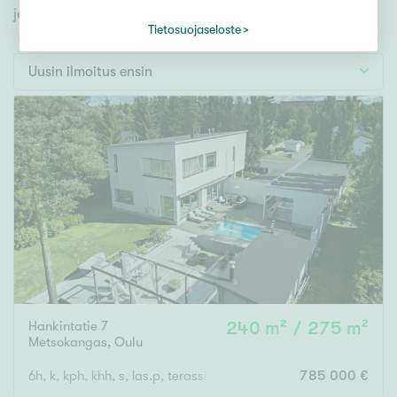
Tontti
jonka avulla löydät omien toiveidesi mukaisen kodin.
Vapaa-ajan asunto
Tietosuojaseloste
Toimitila
Uusin ilmoitus ensin
Autotalli
Muut
Hinta
000
000 €
Pinta-ala
Hankintatie 7
240 m² / 275 m²
Asuinpinta-ala
Kokonaispinta-ala
Metsokangas
,
Oulu
m²
6h, k, kph, khh, s, las.p, terassi + autotalli
785 000 €