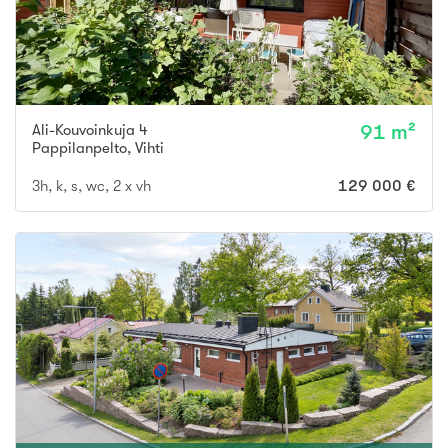
Ali-Kouvoinkuja 4
91 m²
Pappilanpelto
,
Vihti
3h, k, s, wc, 2 x vh
129 000 €