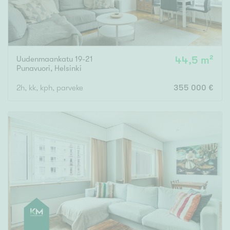
Uudenmaankatu 19-21
44,5 m²
Punavuori
,
Helsinki
2h, kk, kph, parveke
355 000 €