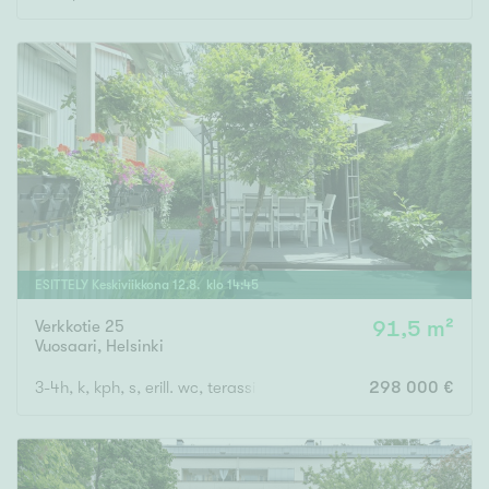
ESITTELY
Keskiviikkona
12
.
8
. klo
14
:
45
Verkkotie 25
91,5 m²
Vuosaari
,
Helsinki
3-4h, k, kph, s, erill. wc, terassi, piha ja varasto
298 000 €