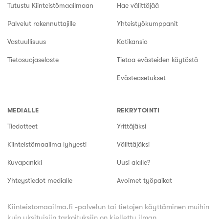
Tutustu Kiinteistömaailmaan
Hae välittäjää
Palvelut rakennuttajille
Yhteistyökumppanit
Vastuullisuus
Kotikansio
Tietosuojaseloste
Tietoa evästeiden käytöstä
Evästeasetukset
MEDIALLE
REKRYTOINTI
Tiedotteet
Yrittäjäksi
Kiinteistömaailma lyhyesti
Välittäjäksi
Kuvapankki
Uusi alalle?
Yhteystiedot medialle
Avoimet työpaikat
Kiinteistomaailma.fi -palvelun tai tietojen käyttäminen muihin
kuin yksityisiin tarkoituksiin on kielletty ilman