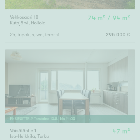
Vehkosaari 18
74 m² / 94 m²
Kutajärvi
,
Hollola
2h, tupak, s, wc, terassi
295 000 €
ENSIESITTELY
Torstaina
13
.
8
. klo
14
:
00
Väisäläntie 1
47 m²
Iso-Heikkilä
,
Turku