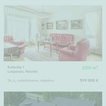
Rakennusvuosi
Uudiskohteet
Vain uudiskohteet
Ei uudiskohteita
Kutteritie 1
200 m²
Arvokohteet
Laajasalo
,
Helsinki
Vain arvokohteet
Ei arvokohteita
5h, k, ruokailuhuone, takkahuone, kph, sauna, 2x wc, khh
599 000 €
Kunto
Hyvä