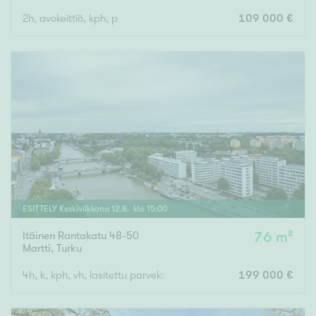
2h, avokeittiö, kph, p
109 000 €
ESITTELY
Keskiviikkona
12
.
8
. klo
15
:
00
Itäinen Rantakatu 48-50
76 m²
Martti
,
Turku
4h, k, kph, vh, lasitettu parveke
199 000 €