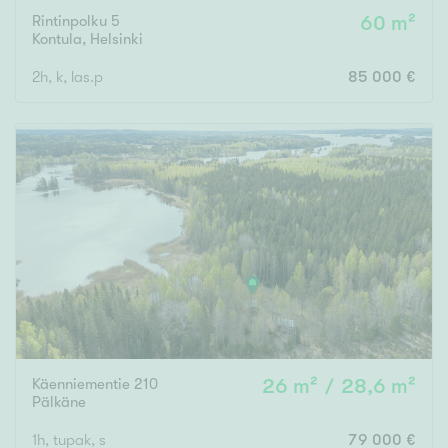
Rintinpolku 5
60 m²
Kontula
,
Helsinki
2h, k, las.p
85 000 €
Käenniementie 210
26 m² / 28,6 m²
Pälkäne
1h, tupak, s
79 000 €