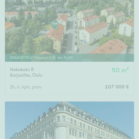
ENSIESITTELY
Tiistaina
11
.
8
. klo
14
:
00
Hakakatu 8
50 m²
Karjasilta
,
Oulu
2h, k, kph, parv.
107 000 €