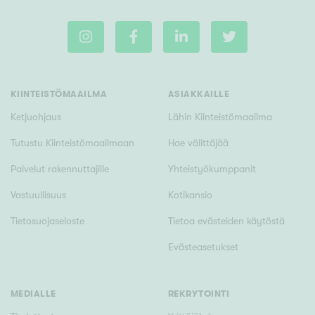
KIINTEISTÖMAAILMA
ASIAKKAILLE
Ketjuohjaus
Lähin Kiinteistömaailma
Tutustu Kiinteistömaailmaan
Hae välittäjää
Palvelut rakennuttajille
Yhteistyökumppanit
Vastuullisuus
Kotikansio
Tietosuojaseloste
Tietoa evästeiden käytöstä
Evästeasetukset
MEDIALLE
REKRYTOINTI