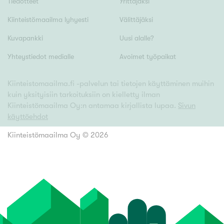
Tiedotteet
Yrittäjäksi
Kiinteistömaailma lyhyesti
Välittäjäksi
Kuvapankki
Uusi alalle?
Yhteystiedot medialle
Avoimet työpaikat
Kiinteistomaailma.fi -palvelun tai tietojen käyttäminen muihin
kuin yksityisiin tarkoituksiin on kielletty ilman
Kiinteistömaailma Oy:n antamaa kirjallista lupaa.
Sivun
käyttöehdot
Kiinteistömaailma Oy ©
2026