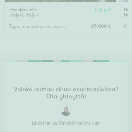
Kostejärventie
49 m²
Nuo
Utsjoki
,
Utsjoki
Nuo
Tupa, tupakeittiö, mh, parvi, sauna, ulko-wc
85 000 €
Oh, 
Voinko auttaa sinua asuntoasioissa?
Ota yhteyttä!
Linda Hannus
, Kiinteistömaailma
Ivalo