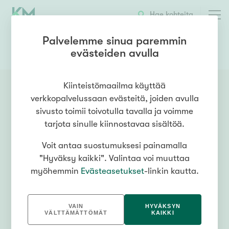
Hae kohteita
Palvelemme sinua paremmin
evästeiden avulla
0503802588
OTA YHTEYTTÄ
Kiinteistömaailma käyttää
verkkopalvelussaan evästeitä, joiden avulla
sivusto toimii toivotulla tavalla ja voimme
tarjota sinulle kiinnostavaa sisältöä.
Voit antaa suostumuksesi painamalla
"Hyväksy kaikki". Valintaa voi muuttaa
myöhemmin
Evästeasetukset
-linkin kautta.
VAIN
HYVÄKSYN
VÄLTTÄMÄTTÖMÄT
KAIKKI