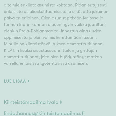
aito mielenkiinto asumista kohtaan. Pidän erityisesti
erilaisista asiakaskohtaamisista ja siitä, että jokainen
päivä on erilainen. Olen asunut pitkään Ivalossa ja
tunnen Inarin kunnan alueen hyvin vaikka juuriltani
olenkin Etelä-Pohjanmaalta. Innostun aina uuden
oppimisesta ja olen valmis kehittämään itseäni.
Minulla on kiinteistönvälityksen ammattitutkinnon
KiLAT:in lisäksi sisustussuunnittelun ja yrittäjän
ammattitutkinnot, joita olen hyödyntänyt matkan
varrella erilaisissa työtehtävissä asumisen,
rakentamisen ja myynnin parissa. Meillä
Kiinteistömaailma Ivalossa panostetaan uuden
LUE LISÄÄ
oppimiseen ja omien taitojen kehittämiseen. Autan
sinua mielelläni löytämään oman kodin tai loma-
asunnon, ota yhteyttä niin keskustellaan lisää juuri
Kiinteistömaailma Ivalo
sinun tarpeistasi!
linda.hannus@kiinteistomaailma.fi