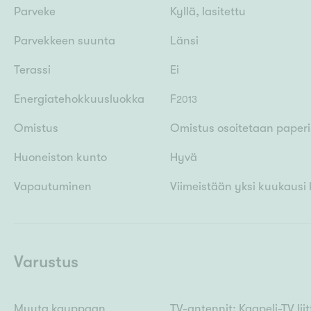
Parveke
Kyllä, lasitettu
Parvekkeen suunta
Länsi
Terassi
Ei
Energiatehokkuusluokka
F
2013
Omistus
Omistus osoitetaan paperis
Huoneiston kunto
Hyvä
Vapautuminen
Viimeistään yksi kuukausi
Varustus
Muuta kauppaan
TV-antennit: Kaapeli-TV li