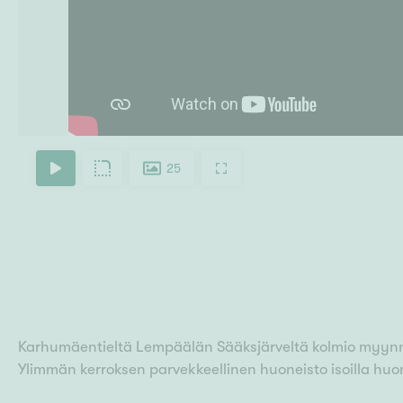
25
Karhumäentieltä Lempäälän Sääksjärveltä kolmio myynn
Ylimmän kerroksen parvekkeellinen huoneisto isoilla huon