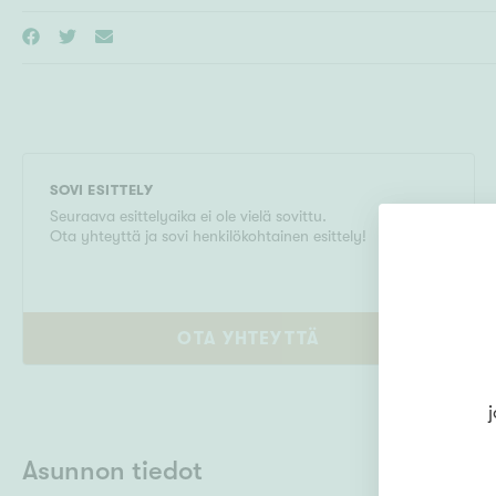
SOVI ESITTELY
Seuraava esittelyaika ei ole vielä sovittu.
Ota yhteyttä ja sovi henkilökohtainen esittely!
OTA YHTEYTTÄ
j
Asunnon tiedot