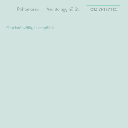
Pohtimassa
Asuntomyymälät
OTA YHTEYTTÄ
Kiinteistönvälitys Lempäälä
Hae postinumerosi perusteella
unnon ostajille
 liittyvät
T
Tahko
Tampere
Tornio
Turku
totoimeksianto
Tuusula
V
 meidät
Vaasa
Valkeakoski
Vantaa
tys alueellasi
Varkaus
Y
vaniemi