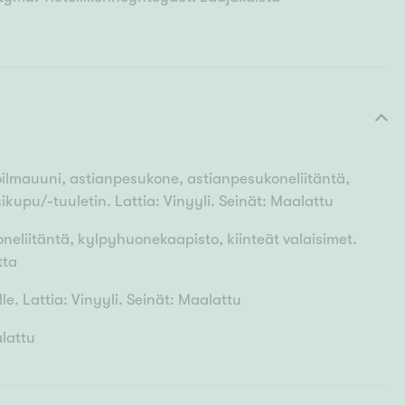
oilmauuni, astianpesukone, astianpesukoneliitäntä,
esikupu/-tuuletin. Lattia: Vinyyli. Seinät: Maalattu
oneliitäntä, kylpyhuonekaapisto, kiinteät valaisimet.
tta
le. Lattia: Vinyyli. Seinät: Maalattu
alattu