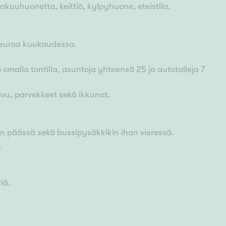
makuuhuonetta, keittiö, kylpyhuone, eteistila.
 euroa kuukaudessa.
malla tontilla, asuntoja yhteensä 25 ja autotalleja 7
ivu, parvekkeet sekä ikkunat.
n päässä sekä bussipysäkkikin ihan vieressä.
.
iä.