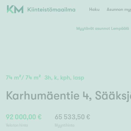
Haku
Asunnon myy
Myytävät asunnot Lempäälä
Valitse lähin myymäläpaikkakunta
Asun
E
K
Kiint
Tarj
Espoo
Ka
Ka
74
m²
/
74
m²
3h, k, kph, lasp
Ki
Kiint
Ko
H
Digi
Karhumäentie 4
,
Sääksj
Hamina
Helsinki
Hyvinkää
Avoi
L
Hämeenlinna
Lah
92 000,00 €
65 533,50 €
Lev
I
Päätök
Velaton hinta
Myyntihinta