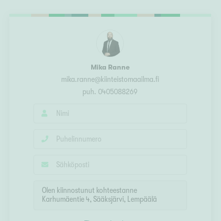
Ylivieska
Ylöjärvi
oki
rkulla
Mika Ranne
mika.ranne@kiinteistomaailma.fi
puh.
0405088269