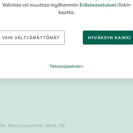
Valintaa voi muuttaa myöhemmin
Evästeasetukset
-linkin
kautta.
VAIN VÄLTTÄMÄTTÖMÄT
HYVÄKSYN KAIKKI
empäälä
Tietosuojaseloste
uksen mukaan
lle. Ikkunasuunnat: länsi, itä