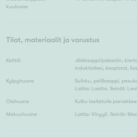
kuuluvaa
Tilat, materiaalit ja varustus
Keittiö
Jääkaappi/pakastin, kiert
induktioliesi, kaapistot, li
Kylpyhuone
Suihku, peilikaappi, pesuk
Lattia: Laatta. Seinät: Laa
Olohuone
Kulku lasitetulle parvekkeel
Makuuhuone
Lattia: Vinyyli. Seinät: Ma