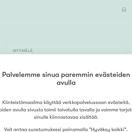
MYYMÄLÄ
Kiinteistömaailma
Lempäälä
Ideapark
0505567118
(
Tammelantorin Asuntopalvelu Oy
)
Palvelemme sinua paremmin evästeiden
Ideaparkinkatu 4
,
37570
Lempäälä
avulla
LUE LISÄÄ
Kiinteistömaailma käyttää verkkopalvelussaan evästeitä,
oiden avulla sivusto toimii toivotulla tavalla ja voimme tarjo
sinulle kiinnostavaa sisältöä.
Voit antaa suostumuksesi painamalla "Hyväksy kaikki".