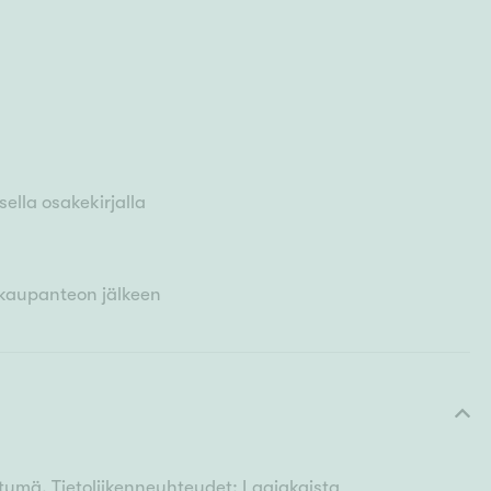
ella osakekirjalla
 kaupanteon jälkeen
ittymä. Tietoliikenneyhteydet: Laajakaista