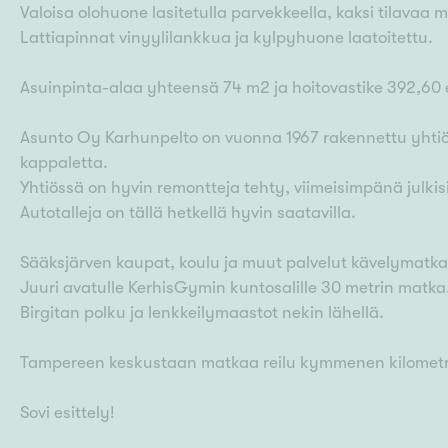
Valoisa olohuone lasitetulla parvekkeella, kaksi tilavaa 
Lattiapinnat vinyylilankkua ja kylpyhuone laatoitettu.
Asuinpinta-alaa yhteensä 74 m2 ja hoitovastike 392,60
Asunto Oy Karhunpelto on vuonna 1967 rakennettu yhtiö o
kappaletta.
Yhtiössä on hyvin remontteja tehty, viimeisimpänä julkis
Autotalleja on tällä hetkellä hyvin saatavilla.
Sääksjärven kaupat, koulu ja muut palvelut kävelymatka
Juuri avatulle KerhisGymin kuntosalille 30 metrin matka
Birgitan polku ja lenkkeilymaastot nekin lähellä.
Tampereen keskustaan matkaa reilu kymmenen kilometr