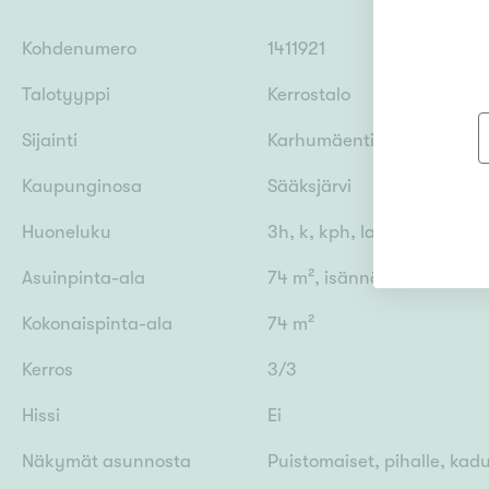
Kohdenumero
1411921
Talotyyppi
Kerrostalo
Sijainti
Karhumäentie 4, 33880 L
Kaupunginosa
Sääksjärvi
Huoneluku
3h, k, kph, lasp
Asuinpinta-ala
74 m², isännöitsijätodist
Kokonaispinta-ala
74 m²
Kerros
3/3
Hissi
Ei
Näkymät asunnosta
Puistomaiset, pihalle, kadu