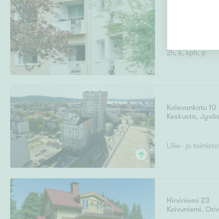
Koskelantie 25
Käpylä
,
Helsink
2h, k, kph, p
Kalevankatu 10
Keskusta
,
Jyväs
Liike- ja toimisto
Hirviniemi 23
Koivuniemi
,
Oriv