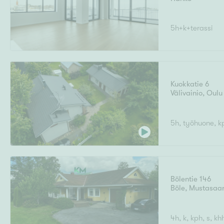
5h+k+terassi
Kuokkatie 6
Välivainio
,
Oulu
5h, työhuone, kp
Bölentie 146
Böle
,
Mustasaar
4h, k, kph, s, kh