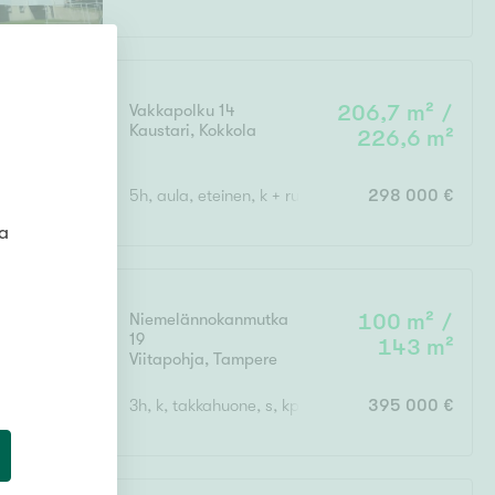
Vakkapolku 14
206,7 m² /
Kaustari
,
Kokkola
226,6 m²
5h, aula, eteinen, k + ruokatila, 3 wc , s, kph, 2 v
298 000 €
ta
Niemelännokanmutka
100 m² /
19
143 m²
Viitapohja
,
Tampere
3h, k, takkahuone, s, kph, 2 erillis wc, khh, varasto
395 000 €