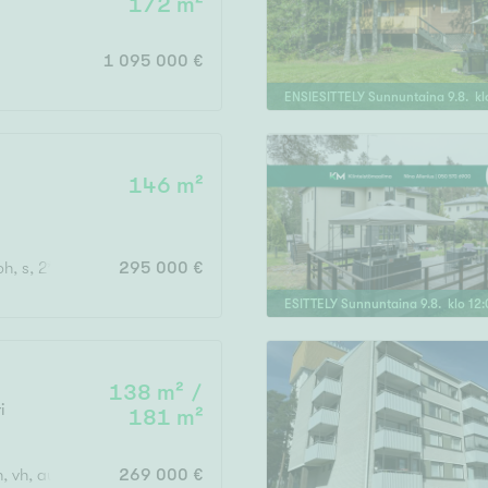
172 m²
Järvi- tai merinäköala
Maalämpö
1 095 000 €
Oma ranta
ENSIESITTELY
Sunnuntaina
9
.
8
. k
Oma sauna
Parveke
146 m²
Senioriasunto
h, s, 2*wc, vh, khh, aula
295 000 €
ESITTELY
Sunnuntaina
9
.
8
. klo
12
:
138 m² /
i
181 m²
h, vh, aula, at
269 000 €