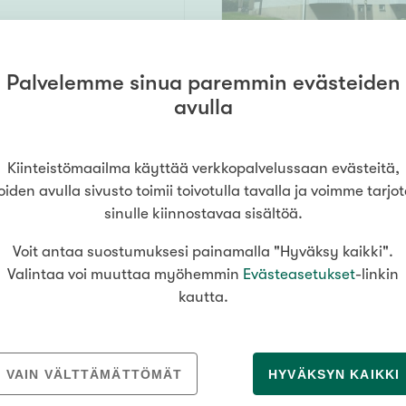
Palvelemme sinua paremmin evästeiden
100 m² /
avulla
mäki
174 m²
wc, ph, s, harrastetila, erillinen autotalli + varasto
160 000 €
Kiinteistömaailma käyttää verkkopalvelussaan evästeitä,
oiden avulla sivusto toimii toivotulla tavalla ja voimme tarjo
sinulle kiinnostavaa sisältöä.
Voit antaa suostumuksesi painamalla "Hyväksy kaikki".
31 m²
Valintaa voi muuttaa myöhemmin
Evästeasetukset
-linkin
ka
kautta.
28 000 €
VAIN VÄLTTÄMÄTTÖMÄT
HYVÄKSYN KAIKKI