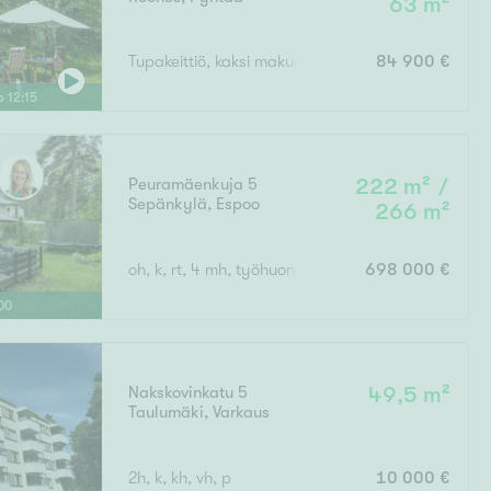
63 m²
Tupakeittiö, kaksi makuuhuonetta, sauna, pukuhuo
84 900 €
lo
12
:
15
Peuramäenkuja 5
222 m² /
Sepänkylä
,
Espoo
266 m²
oh, k, rt, 4 mh, työhuone, saunaosasto, th, varas
698 000 €
00
Nakskovinkatu 5
49,5 m²
Taulumäki
,
Varkaus
2h, k, kh, vh, p
10 000 €