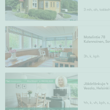
3 mh, oh, takkah.
Matelintie 78
Kulennoinen
,
Sa
3h, k, kph
Jäkärlänkuja 4
Vesala
,
Helsinki
4h, k, vh, kph, s