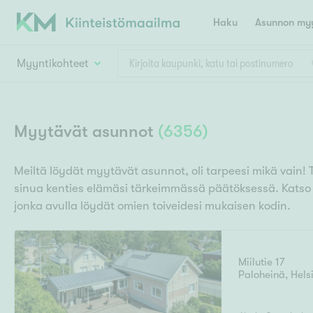
Haku
Asunnon myy
Myyntikohteet
Valitse lähin myymäläpaikkakunta
Asun
Huoneluku
Myytävät asunnot
(
6356
)
E
K
Kiint
Tarj
Espoo
Ka
Meiltä löydät myytävät asunnot, oli tarpeesi mikä vain! 
Ka
sinua kenties elämäsi tärkeimmässä päätöksessä. Kats
Asuntotyyppi
Ki
Kiint
Ko
jonka avulla löydät omien toiveidesi mukaisen kodin.
H
R
Digi
Hamina
Helsinki
Hyvinkää
Avoi
L
Hämeenlinna
Miilutie 17
Lah
Paloheinä
,
Hels
T
Lev
I
Päätök