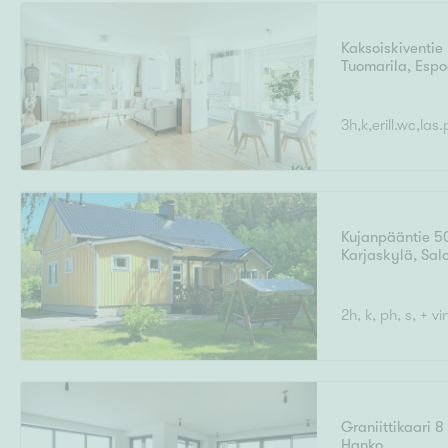
Kaksoiskiventie
Tuomarila
,
Espo
Uudiskohteet
3h,k,erill.wc,la
Arvokohteet
Kujanpääntie 5
Karjaskylä
,
Sal
Kunto
2h, k, ph, s, + 
Ominaisuudet
H
Graniittikaari 8
Hanko