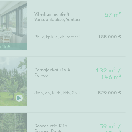
Viherkummuntie 4
57 m²
Vantaanlaakso
,
Vantaa
Ei uudiskohteita
2h, k, kph, s, vh, terassi
185 000 €
lo
11
:
45
Ei arvokohteita
Pernajankatu 16 A
132 m² /
Porvoo
146 m²
3mh, oh, k, rh, khh, 2 x kph, s
529 000 €
Roonesintie 121b
59 m² /
Roones
,
Pyhtää