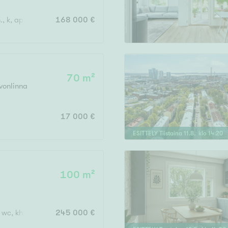
, k, apuk., wc, kph, s, eteinen x 2, kuisti
168 000 €
70 m²
vonlinna
17 000 €
ESITTELY
Tiistaina
11
.
8
. klo
14
:
20
100 m²
, wc, khh, terassi, var
245 000 €