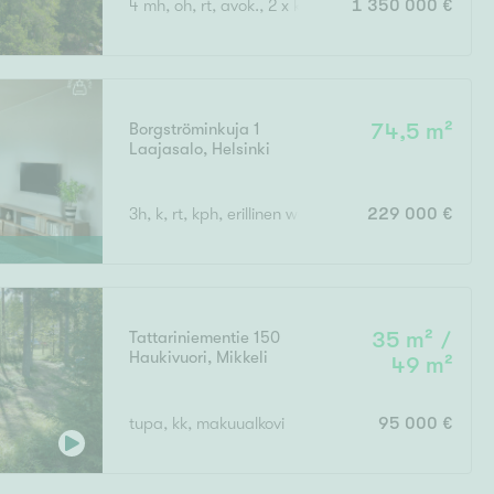
4 mh, oh, rt, avok., 2 x kph, s, khh, 3 x wc, terassi
1 350 000 €
Ylivieska
Ylöjärvi
oki
rkulla
Borgströminkuja 1
74,5 m²
Laajasalo
,
Helsinki
3h, k, rt, kph, erillinen wc, vh, lasitettu parveke
229 000 €
Kokonaispinta-ala
Tattariniementie 150
35 m² /
Haukivuori
,
Mikkeli
49 m²
tupa, kk, makuualkovi
95 000 €