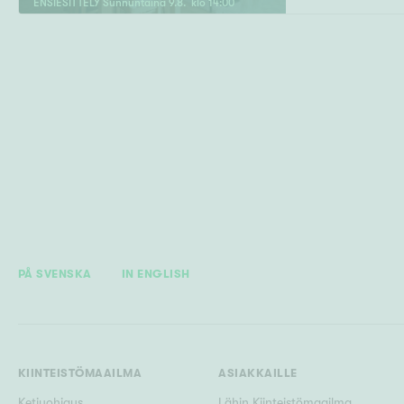
ENSIESITTELY
Sunnuntaina
9
.
8
. klo
14
:
00
PÅ SVENSKA
IN ENGLISH
KIINTEISTÖMAAILMA
ASIAKKAILLE
Ketjuohjaus
Lähin Kiinteistömaailma