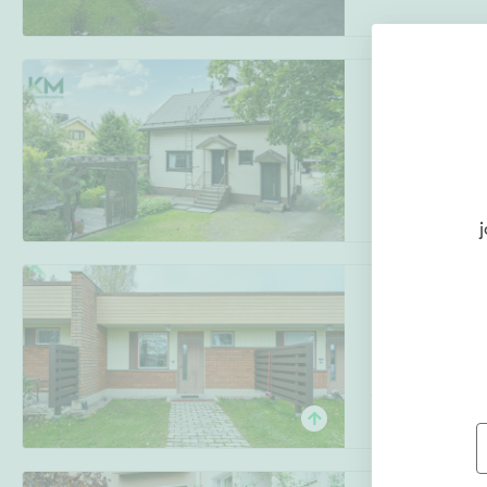
Ruotsinkatu 37
Petsamo
,
Riihi
4h, k, et, erill. 
j
Korpelantie 10
Reinikka
,
Kurik
1h, kk, kph