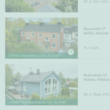
6h, k, 2wc, kph, 
Ilmajoki
Ivalo
Asunto
M
T
Kiintei
A
Mik
J
Joensuu
Jyväskylä
Järvenpää
Keuruuntie 17
N
Vallila
,
Helsinki
No
Hinta
1h, k, kph
ESITTELY
Keskiviikkona
12
.
8
. klo
13
:
30
Pinta-ala
Keskuskatu 12
Haikka
,
Pirkkal
6h, k, 2kph, khh,
ENSIESITTELY
Keskiviikkona
12
.
8
. klo
14
:
30
Rakennusvuosi