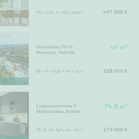
4h, avok, rt, kph, sauna, erillinen wc, khh, autotall
497 000 €
Orioninkatu 14-16
49 m²
Hermanni
,
Helsinki
2h + k + kph + vh + parveke
228 000 €
Laajavuorenrinne 5
74,5 m²
Martinlaakso
,
Vantaa
3h, k, vh, kph, wc, las.p
179 000 €