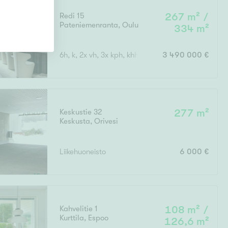
Redi 15
267 m² /
Pateniemenranta
,
Oulu
334 m²
6h, k, 2x vh, 3x kph, khh, s, parveke, terassi + ulk
3 490 000 €
Keskustie 32
277 m²
Keskusta
,
Orivesi
Liikehuoneisto
6 000 €
Kahvelitie 1
108 m² /
Kurttila
,
Espoo
126,6 m²