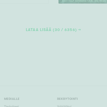
ESITTELY
Torstaina
13
.
8
. klo
14
:
30
LATAA LISÄÄ (30 / 6356)
MEDIALLE
REKRYTOINTI
Tiedotteet
Yrittäjäksi