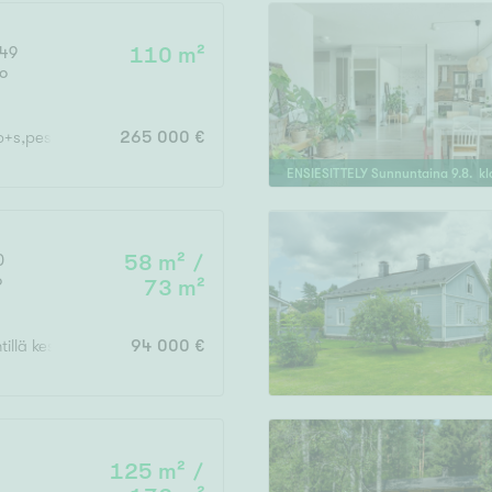
 49
110 m²
o
Vain uudiskohteet
s.p+s,pesuh,saunatupa,erill.wc
265 000 €
ENSIESITTELY
Sunnuntaina
9
.
8
. k
Vain arvokohteet
0
58 m² /
o
73 m²
Hyvä
Tyydyttävä
vintillä kesähuone + 23 m2:n huone tal.rakennuksessa
94 000 €
Välttävä
issi
125 m² /