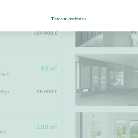
49 m²
i
Tietosuojaseloste
189 000 €
80 m²
kylä
tiloja
98 000 €
180 m²
esi