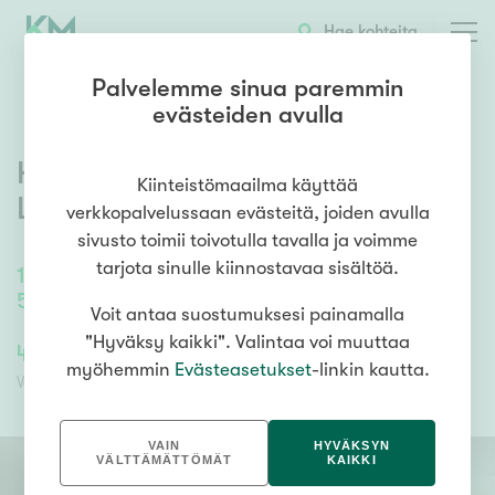
OTA YHTEYTTÄ
ESITTELY
KOHTEEN TIEDOT
Hae kohteita
Palvelemme sinua paremmin
evästeiden avulla
Hopearaitti 4
,
Maakala
,
Kiinteistömaailma käyttää
Lempäälä
verkkopalvelussaan evästeitä, joiden avulla
sivusto toimii toivotulla tavalla ja voimme
tarjota sinulle kiinnostavaa sisältöä.
117
m²
/
117
m²
5h, k, s.os, 2x wc, 2x vh, las. p
Voit antaa suostumuksesi painamalla
"Hyväksy kaikki". Valintaa voi muuttaa
443 000,00 €
196 048,67 €
myöhemmin
Evästeasetukset
-linkin kautta.
Velaton hinta
Myyntihinta
VAIN
HYVÄKSYN
VÄLTTÄMÄTTÖMÄT
KAIKKI