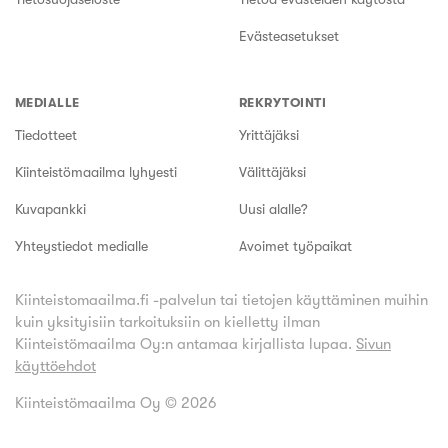
Evästeasetukset
MEDIALLE
REKRYTOINTI
Tiedotteet
Yrittäjäksi
Kiinteistömaailma lyhyesti
Välittäjäksi
Kuvapankki
Uusi alalle?
Yhteystiedot medialle
Avoimet työpaikat
Kiinteistomaailma.fi -palvelun tai tietojen käyttäminen muihin
kuin yksityisiin tarkoituksiin on kielletty ilman
Kiinteistömaailma Oy:n antamaa kirjallista lupaa.
Sivun
käyttöehdot
Kiinteistömaailma Oy ©
2026