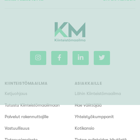
KIINTEISTÖMAAILMA
ASIAKKAILLE
Ketjuohjaus
Lähin Kiinteistömaailma
Tutustu Kiinteistömaailmaan
Hae välittäjää
Palvelut rakennuttajille
Yhteistyökumppanit
Vastuullisuus
Kotikansio
Tietosuojaseloste
Tietoa evästeiden käytöstä