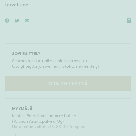
Tervetuloa.
SOVI ESITTELY
Seuraava esittelyaika ei ole vielä sovittu.
Ota yhteyttä ja sovi henkilökohtainen esittely!
OTA YHTEYTTÄ
MYYMÄLÄ
Kiinteistömaailma
Tampere Ratina
(
Ratinan Asuntopalvelu Oy
)
Hatanpään valtatie 18
,
33100
Tampere