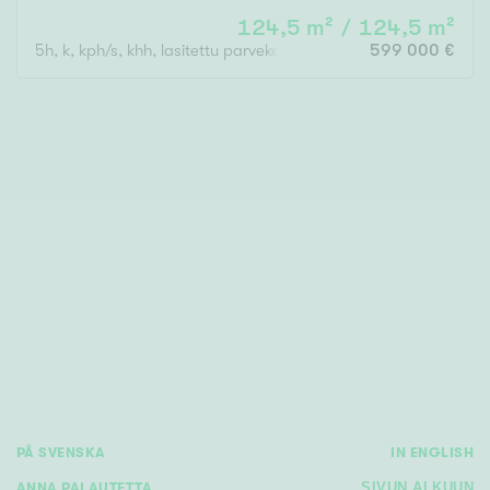
124,5 m² / 124,5 m²
5h, k, kph/s, khh, lasitettu parveke ja ranskal. parveke
599 000 €
PÅ SVENSKA
IN ENGLISH
ANNA PALAUTETTA
SIVUN ALKUUN