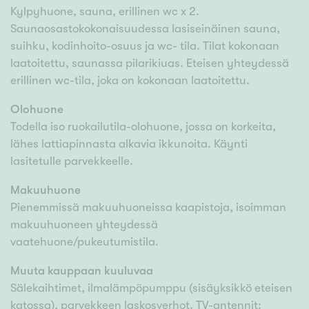
Kylpyhuone, sauna, erillinen wc x 2.
Saunaosastokokonaisuudessa lasiseinäinen sauna,
suihku, kodinhoito-osuus ja wc- tila. Tilat kokonaan
laatoitettu, saunassa pilarikiuas. Eteisen yhteydessä
erillinen wc-tila, joka on kokonaan laatoitettu.
Olohuone
Todella iso ruokailutila-olohuone, jossa on korkeita,
lähes lattiapinnasta alkavia ikkunoita. Käynti
lasitetulle parvekkeelle.
Makuuhuone
Pienemmissä makuuhuoneissa kaapistoja, isoimman
makuuhuoneen yhteydessä
vaatehuone/pukeutumistila.
Muuta kauppaan kuuluvaa
Sälekaihtimet, ilmalämpöpumppu (sisäyksikkö eteisen
katossa), parvekkeen laskosverhot. TV-antennit: