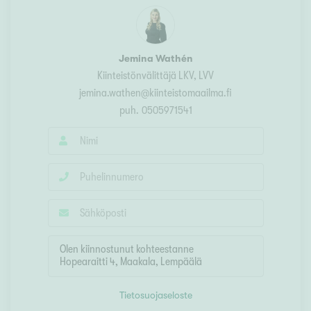
Jemina Wathén
Kiinteistönvälittäjä LKV, LVV
jemina.wathen@kiinteistomaailma.fi
puh.
0505971541
Tietosuojaseloste