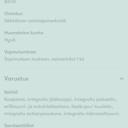
B
2018
Omistus
Sähköinen omistajamerkintä
Huoneiston kunto
Hyvä
Vapautuminen
Sopimuksen mukaan, esimerkiksi 1 kk
Varustus
Keittiö
Kaapistot, integroitu jääkaappi, integroitu pakastin,
erillisuuni- ja induktioliesitaso, liesikupu/-tuuletin,
integroitu astianpesukone, integroitu mikroaaltouuni.
Saniteettitilat