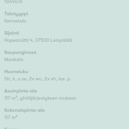
1364576
Talotyyppi
Kerrostalo
Sijainti
Hopearaitti 4, 37500 Lempäälä
Kaupunginosa
Maakala
Huoneluku
5h, k, s.os, 2x wc, 2x vh, las. p
Asuinpinta-ala
117 m², yhtiöjärjestyksen mukaan
Kokonaispinta-ala
117 m²