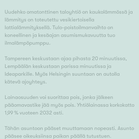
Uudehko omatonttinen taloyhtiö on kaukolämmössä ja
lämmitys on toteutettu vesikiertoisella
lattialämmityksellä. Tulo-poistoilmanvaihto on
koneellinen ja kesäajan asumismukavuutta tuo
ilmalämpöpumppu.
Tampereen keskustaan ajaa pihasta 20 minuutissa,
Lempäälän keskustaan parissa minuutissa ja
Ideaparkille. Myös Helsingin suuntaan on autolla
kätevä ajoyhteys.
Lainaosuuden voi suorittaa pois, jonka jälkeen
pääomavastike jää myös pois. Yhtiölainassa korkokatto
1,99 % vuoteen 2032 asti.
Tähän asuntoon pääset muuttamaan nopeasti. Asunto
pääsee oikeuksiinsa paikan päällä tutustuen.