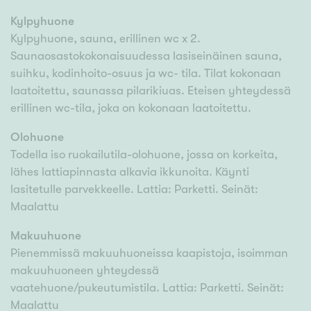
Kylpyhuone
Kylpyhuone, sauna, erillinen wc x 2.
Saunaosastokokonaisuudessa lasiseinäinen sauna,
suihku, kodinhoito-osuus ja wc- tila. Tilat kokonaan
laatoitettu, saunassa pilarikiuas. Eteisen yhteydessä
erillinen wc-tila, joka on kokonaan laatoitettu.
Olohuone
Todella iso ruokailutila-olohuone, jossa on korkeita,
lähes lattiapinnasta alkavia ikkunoita. Käynti
lasitetulle parvekkeelle. Lattia: Parketti. Seinät:
Maalattu
Makuuhuone
Pienemmissä makuuhuoneissa kaapistoja, isoimman
makuuhuoneen yhteydessä
vaatehuone/pukeutumistila. Lattia: Parketti. Seinät:
Maalattu