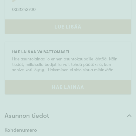
0331242700
LUE LISÄÄ
HAE LAINAA VAIVATTOMASTI
Hae asuntolainaa jo ennen asuntokaupoille lähtöä. Näin
tiedät, millaisella budjetilla voit tehdä päätöksiä, kun
sopiva koti löytyy. Hakeminen ei sido sinua mihinkään.
HAE LAINAA
Asunnon tiedot
Kohdenumero