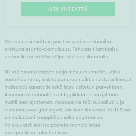
OTA YHTEYTTÄ
Monelta osin erittäin positiivisesti markkinoilta
erottuva asuntokokonaisuus. Tehokas tilaratkaisu
perheelle tai erittäin väljät tilat pariskunnalle.
117 m2 asunto tarjoaa neljä makuuhuonetta, kaksi
vaatehuonetta, isoista panoraamaikkunoista aukeavat
maisemat kanavalle sekä ison lasitetun parvekkeen.
Asunnon materiaalit ovat tyylikkäät ja sävyiltään
maltillisen ajattomat. Asunnon keittiö, ruokailutila ja
olohuone ovat yhdistyvät toisiinsa ilmavasti. Keittiössä
on mukavasti kaappitilaa sekä pöytätasoa.
Poikkeuksellisen iso parveke mahdollistaa
monipuolisen kalustamisen.