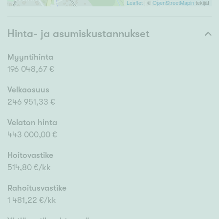
Leaflet
| ©
OpenStreetMapin
tekijät
Hinta- ja asumiskustannukset
Myyntihinta
196 048,67 €
Velkaosuus
246 951,33 €
Velaton hinta
443 000,00 €
Hoitovastike
514,80 €/kk
Rahoitusvastike
1 481,22 €/kk