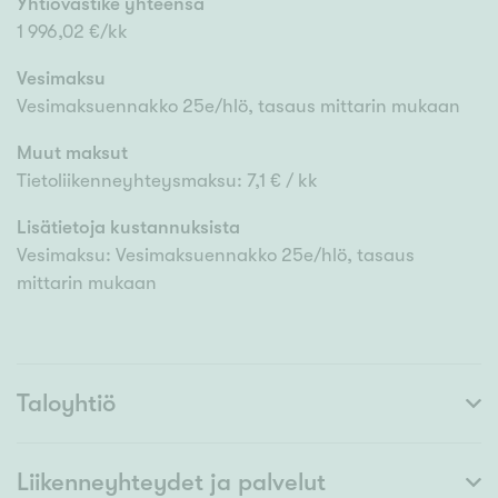
Yhtiövastike yhteensä
1 996,02 €/kk
Vesimaksu
Vesimaksuennakko 25e/hlö, tasaus mittarin mukaan
Muut maksut
Tietoliikenneyhteysmaksu: 7,1 € / kk
Lisätietoja kustannuksista
Vesimaksu: Vesimaksuennakko 25e/hlö, tasaus
mittarin mukaan
Taloyhtiö
Liikenneyhteydet ja palvelut