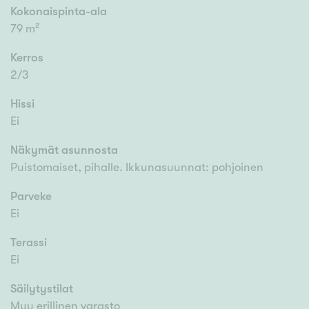
Kokonaispinta-ala
79 m²
Kerros
2/3
Hissi
Ei
Näkymät asunnosta
Puistomaiset, pihalle. Ikkunasuunnat: pohjoinen
Parveke
Ei
Terassi
Ei
Säilytystilat
Muu erillinen varasto