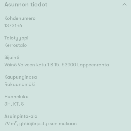
Asunnon tiedot
Kohdenumero
1373146
Talotyyppi
Kerrostalo
Sijainti
Väinö Valveen katu 1 B 15, 53900 Lappeenranta
Kaupunginosa
Rakuunamäki
Huoneluku
3H, KT, S
Asuinpinta-ala
79 m², yhtiöjärjestyksen mukaan