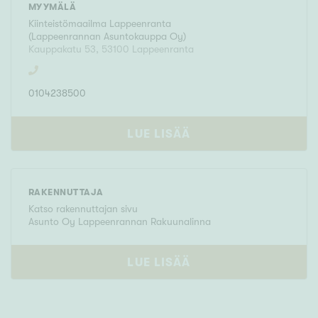
MYYMÄLÄ
Kiinteistömaailma
Lappeenranta
(
Lappeenrannan Asuntokauppa Oy
)
Kauppakatu 53
,
53100
Lappeenranta
0104238500
LUE LISÄÄ
RAKENNUTTAJA
Katso rakennuttajan sivu
Asunto Oy Lappeenrannan Rakuunalinna
LUE LISÄÄ