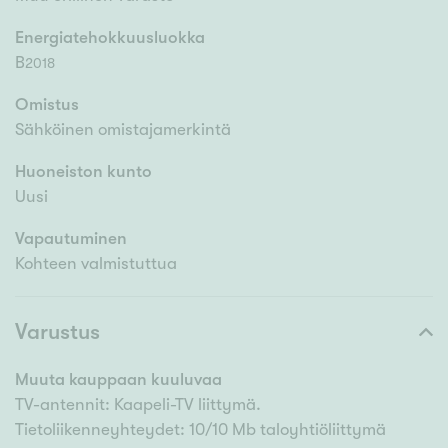
Energiatehokkuusluokka
B
2018
Omistus
Sähköinen omistajamerkintä
Huoneiston kunto
Uusi
Vapautuminen
Kohteen valmistuttua
Varustus
Muuta kauppaan kuuluvaa
TV-antennit: Kaapeli-TV liittymä.
Tietoliikenneyhteydet: 10/10 Mb taloyhtiöliittymä