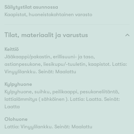
Säilytystilat asunnossa
Kaapistot, huoneistokohtainen varasto
Tilat, materiaalit ja varustus
Keittiö
Jääkaappi/pakastin, erillisuuni- ja taso,
astianpesukone, liesikupu/-tuuletin, kaapistot. Lattia:
Vinyylilankku. Seinät: Maalattu
Kylpyhuone
Kylpyhuone, suihku, peilikaappi, pesukoneliitäntä,
lattialämmitys ( sähköinen ). Lattia: Laatta. Seinät:
Laatta
Olohuone
Lattia: Vinyylilankku. Seinät: Maalattu