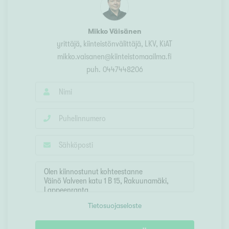
Mikko Väisänen
yrittäjä, kiinteistönvälittäjä, LKV, KiAT
mikko.vaisanen@kiinteistomaailma.fi
puh.
0447448206
Tietosuojaseloste