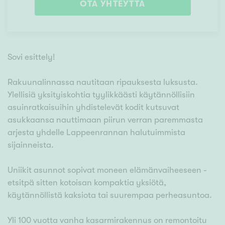
OTA YHTEYTTÄ
Sovi esittely!
Rakuunalinnassa nautitaan ripauksesta luksusta.
Ylellisiä yksityiskohtia tyylikkäästi käytännöllisiin
asuinratkaisuihin yhdistelevät kodit kutsuvat
asukkaansa nauttimaan piirun verran paremmasta
arjesta yhdelle Lappeenrannan halutuimmista
sijainneista.
Uniikit asunnot sopivat moneen elämänvaiheeseen -
etsitpä sitten kotoisan kompaktia yksiötä,
käytännöllistä kaksiota tai suurempaa perheasuntoa.
Yli 100 vuotta vanha kasarmirakennus on remontoitu