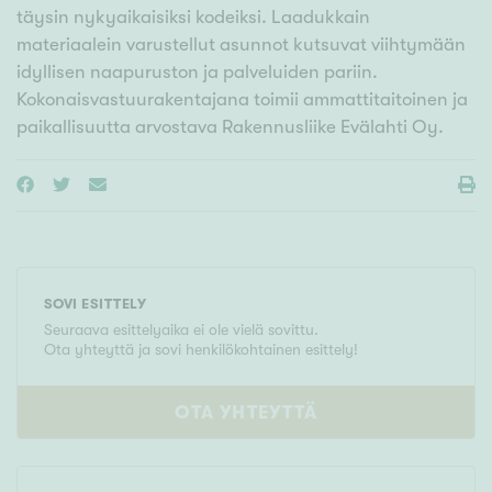
täysin nykyaikaisiksi kodeiksi. Laadukkain
materiaalein varustellut asunnot kutsuvat viihtymään
idyllisen naapuruston ja palveluiden pariin.
Kokonaisvastuurakentajana toimii ammattitaitoinen ja
paikallisuutta arvostava Rakennusliike Evälahti Oy.
SOVI ESITTELY
Seuraava esittelyaika ei ole vielä sovittu.
Ota yhteyttä ja sovi henkilökohtainen esittely!
OTA YHTEYTTÄ