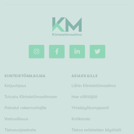
KIINTEISTÖMAAILMA
ASIAKKAILLE
Ketjuohjaus
Lähin Kiinteistömaailma
Tutustu Kiinteistömaailmaan
Hae välittäjää
Palvelut rakennuttajille
Yhteistyökumppanit
Vastuullisuus
Kotikansio
Tietosuojaseloste
Tietoa evästeiden käytöstä