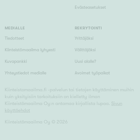
Evästeasetukset
MEDIALLE
REKRYTOINTI
Tiedotteet
Yrittäjäksi
Kiinteistömaailma lyhyesti
Välittäjäksi
Kuvapankki
Uusi alalle?
Yhteystiedot medialle
Avoimet työpaikat
Kiinteistomaailma.fi -palvelun tai tietojen käyttäminen muihin
kuin yksityisiin tarkoituksiin on kielletty ilman
Kiinteistömaailma Oy:n antamaa kirjallista lupaa.
Sivun
käyttöehdot
Kiinteistömaailma Oy ©
2026