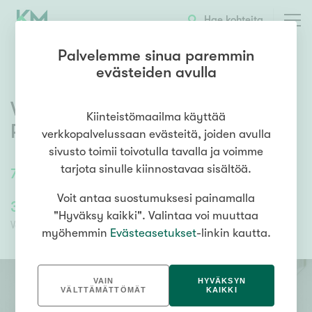
OTA YHTEYTTÄ
ESITTELY
KOHTEEN TIEDOT
Hae kohteita
Palvelemme sinua paremmin
evästeiden avulla
Väinö Valveen katu 1 B 15
,
Kiinteistömaailma käyttää
Rakuunamäki
,
Lappeenranta
verkkopalvelussaan evästeitä, joiden avulla
sivusto toimii toivotulla tavalla ja voimme
tarjota sinulle kiinnostavaa sisältöä.
79
m²
/
79
m²
3H, KT, S
Voit antaa suostumuksesi painamalla
331 800,00 €
331 800,00 €
"Hyväksy kaikki". Valintaa voi muuttaa
Velaton hinta
Myyntihinta
myöhemmin
Evästeasetukset
-linkin kautta.
VAIN
HYVÄKSYN
VÄLTTÄMÄTTÖMÄT
KAIKKI