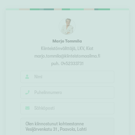
Ylivieska
Ylöjärvi
oki
rkulla
Marjo Tommila
Kiinteistönvälittäjä
, LKV, Kiat
marjo.tommila@kiinteistomaailma.fi
puh.
0452333731