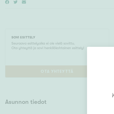
SOVI ESITTELY
Seuraava esittelyaika ei ole vielä sovittu.
Ota yhteyttä ja sovi henkilökohtainen esittely!
OTA YHTEYTTÄ
j
Asunnon tiedot