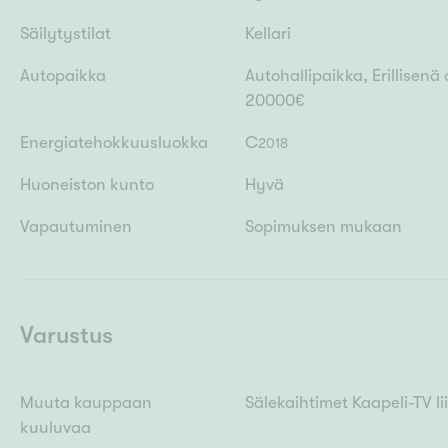
Säilytystilat
Kellari
Autopaikka
Autohallipaikka, Erillise
20000€
Energiatehokkuusluokka
C
2018
Huoneiston kunto
Hyvä
Vapautuminen
Sopimuksen mukaan
Varustus
Muuta kauppaan
Sälekaihtimet Kaapeli-TV l
kuuluvaa