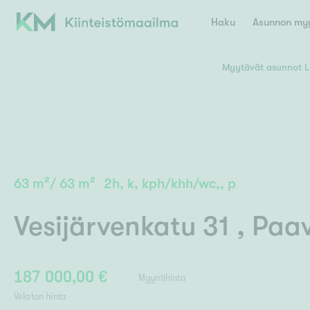
Haku
Asunnon myy
Myytävät asunnot L
Valitse lähin myymäläpaikkakunta
Asun
E
K
Kiint
Tarj
Espoo
Ka
Ka
63
m²
/
63
m²
2h, k, kph/khh/wc,, p
Ki
Kiint
Ko
H
Digi
Vesijärvenkatu 31
,
Paav
Hamina
Helsinki
Hyvinkää
Avoi
L
Hämeenlinna
Lah
187 000,00 €
Myyntihinta
Lev
I
Päätök
Velaton hinta