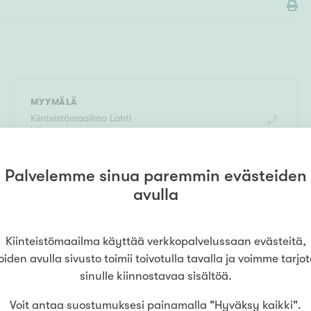
MYYMÄLÄ
Kiinteistömaailma
Lahti
Hämeenkatu
0504640233
(
Matkalla Kotiin Oy LKV
)
Hämeenkatu 20
,
15110
Lahti
Palvelemme sinua paremmin evästeiden
avulla
LUE LISÄÄ
Kiinteistömaailma käyttää verkkopalvelussaan evästeitä,
oiden avulla sivusto toimii toivotulla tavalla ja voimme tarjo
sinulle kiinnostavaa sisältöä.
Voit antaa suostumuksesi painamalla "Hyväksy kaikki".