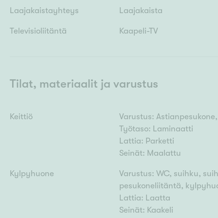
Laajakaistayhteys
Laajakaista
Televisioliitäntä
Kaapeli-TV
Tilat, materiaalit ja varustus
Keittiö
Varustus: Astianpesukone, 
Työtaso: Laminaatti
Lattia: Parketti
Seinät: Maalattu
Kylpyhuone
Varustus: WC, suihku, suih
pesukoneliitäntä, kylpyhuo
Lattia: Laatta
Seinät: Kaakeli