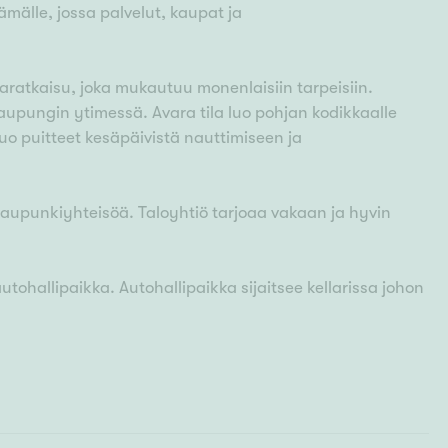
ämälle, jossa palvelut, kaupat ja
aratkaisu, joka mukautuu monenlaisiin tarpeisiin.
aupungin ytimessä. Avara tila luo pohjan kodikkaalle
luo puitteet kesäpäivistä nauttimiseen ja
kaupunkiyhteisöä. Taloyhtiö tarjoaa vakaan ja hyvin
ohallipaikka. Autohallipaikka sijaitsee kellarissa johon