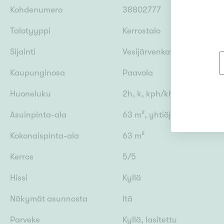
Kohdenumero
38802777
Talotyyppi
Kerrostalo
Sijainti
Vesijärvenkatu 31 , 15140 L
Kaupunginosa
Paavola
Huoneluku
2h, k, kph/khh/wc,, p
Asuinpinta-ala
63 m², yhtiöjärjestyksen 
Kokonaispinta-ala
63 m²
Kerros
5/5
Hissi
Kyllä
Näkymät asunnosta
Itä
Parveke
Kyllä, lasitettu