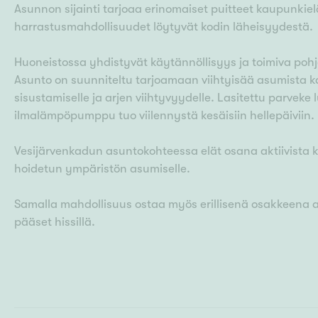
Asunnon sijainti tarjoaa erinomaiset puitteet kaupunkiel
harrastusmahdollisuudet löytyvät kodin läheisyydestä.
Huoneistossa yhdistyvät käytännöllisyys ja toimiva pohj
Asunto on suunniteltu tarjoamaan viihtyisää asumista k
sisustamiselle ja arjen viihtyvyydelle. Lasitettu parveke 
ilmalämpöpumppu tuo viilennystä kesäisiin hellepäiviin.
Vesijärvenkadun asuntokohteessa elät osana aktiivista 
hoidetun ympäristön asumiselle.
Samalla mahdollisuus ostaa myös erillisenä osakkeena aut
pääset hissillä.