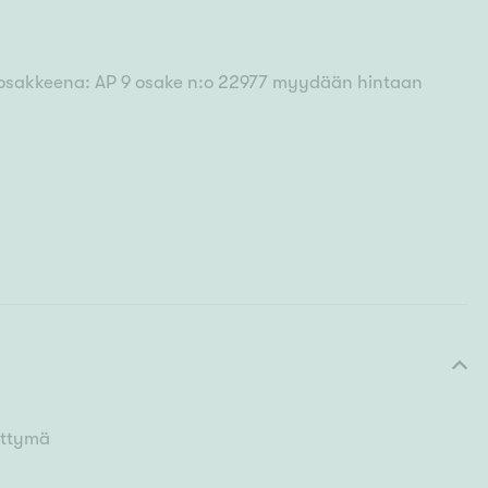
nä osakkeena: AP 9 osake n:o 22977 myydään hintaan
iittymä