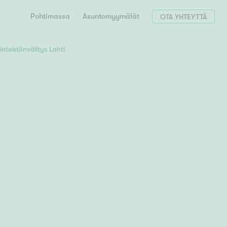
Pohtimassa
Asuntomyymälät
OTA YHTEYTTÄ
iinteistönvälitys Lahti
Hae postinumerosi perusteella
unnon ostajille
 liittyvät
T
Tahko
Tampere
Tornio
Turku
totoimeksianto
Tuusula
V
 meidät
Vaasa
Valkeakoski
Vantaa
tys alueellasi
Varkaus
Y
vaniemi