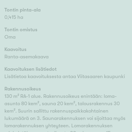
Tontin pinta-ala
0,415 ha
Tontin omistus
Oma
Kaavoitus
Ranta-asemakaava
Kaavoituksen lisätiedot
Lisätietoa kaavoituksesta antaa Viitasaaren kaupunki
Rakennusoikeus
130 m² RA-1 alue. Rakennusoikeus enintään: loma-
asunto 80 kem², sauna 20 kem², talousrakennus 30
kem². Suurin sallittu rakennuspaikkakohtainen
lukumäärä on 3. Saunarakennuksen voi sijoittaa myös
lomarakennuksen yhteyteen. Lomarakennuksen