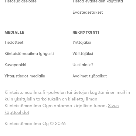
Tietosuojaseloste
Tietoa evästeiden käytöstä
Evästeasetukset
MEDIALLE
REKRYTOINTI
Tiedotteet
Yrittäjäksi
Kiinteistömaailma lyhyesti
Välittäjäksi
Kuvapankki
Uusi alalle?
Yhteystiedot medialle
Avoimet työpaikat
Kiinteistomaailma.fi -palvelun tai tietojen käyttäminen muihin
kuin yksityisiin tarkoituksiin on kielletty ilman
Kiinteistömaailma Oy:n antamaa kirjallista lupaa.
Sivun
käyttöehdot
Kiinteistömaailma Oy ©
2026