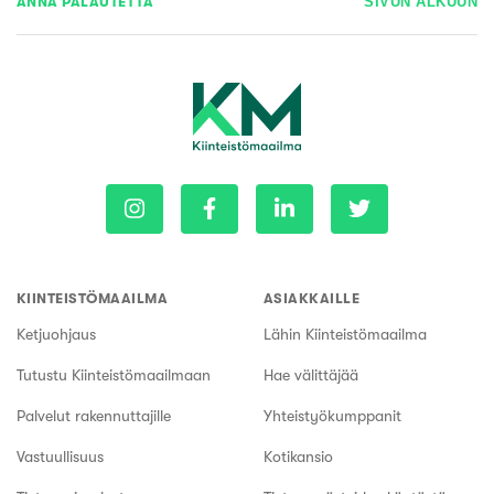
ANNA PALAUTETTA
SIVUN ALKUUN
KIINTEISTÖMAAILMA
ASIAKKAILLE
Ketjuohjaus
Lähin Kiinteistömaailma
Tutustu Kiinteistömaailmaan
Hae välittäjää
Palvelut rakennuttajille
Yhteistyökumppanit
Vastuullisuus
Kotikansio