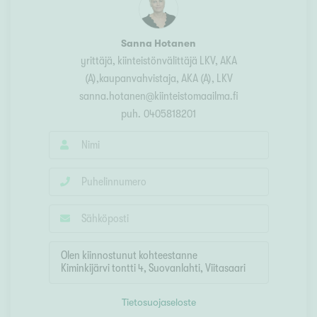
Sanna Hotanen
yrittäjä, kiinteistönvälittäjä LKV, AKA
(A),kaupanvahvistaja
, AKA (A), LKV
sanna.hotanen@kiinteistomaailma.fi
puh.
0405818201
Tietosuojaseloste