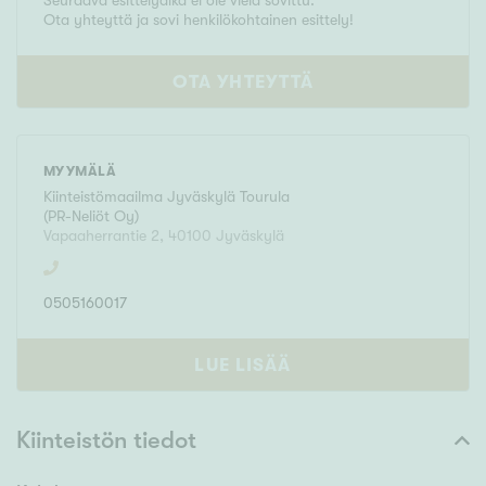
Seuraava esittelyaika ei ole vielä sovittu.
Ota yhteyttä ja sovi henkilökohtainen esittely!
OTA YHTEYTTÄ
MYYMÄLÄ
Kiinteistömaailma
Jyväskylä Tourula
(
PR-Neliöt Oy
)
Vapaaherrantie 2
,
40100
Jyväskylä
0505160017
LUE LISÄÄ
Kiinteistön tiedot