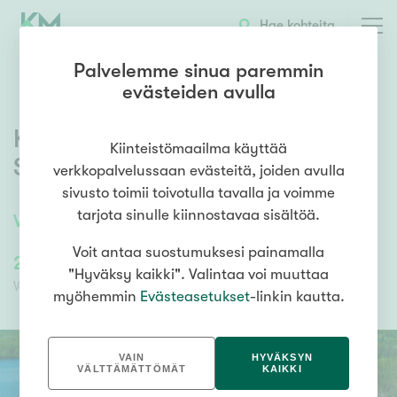
Hae kohteita
Palvelemme sinua paremmin
evästeiden avulla
Kiminkijärvi tontti 4
,
Kiinteistömaailma käyttää
Suovanlahti
,
Viitasaari
verkkopalvelussaan evästeitä, joiden avulla
sivusto toimii toivotulla tavalla ja voimme
tarjota sinulle kiinnostavaa sisältöä.
Vapaa-ajan tontti
Voit antaa suostumuksesi painamalla
21 000,00 €
21 000,00 €
"Hyväksy kaikki". Valintaa voi muuttaa
Velaton hinta
Myyntihinta
myöhemmin
Evästeasetukset
-linkin kautta.
VAIN
HYVÄKSYN
VÄLTTÄMÄTTÖMÄT
KAIKKI