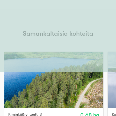
Samankaltaisia kohteita
Kiminkijärvi tontti 3
0.68 ha
Ko