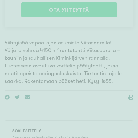
OTA YHTEYTTÄ
Viihtyisää vapaa-ajan asumista Viitasaarella!
Väljä ja vehreä 4150 m² rantatontti Viitasaarella –
kauniin ja rauhallisen Kiminkijärven rannalla.
Luoteeseen avautuva korttelin päätytontti, jossa
nautit upeista auringonlaskuista. Tie tontin rajalle
saakka. Rakentamaan pääset heti. Kysy lisää!
SOVI ESITTELY