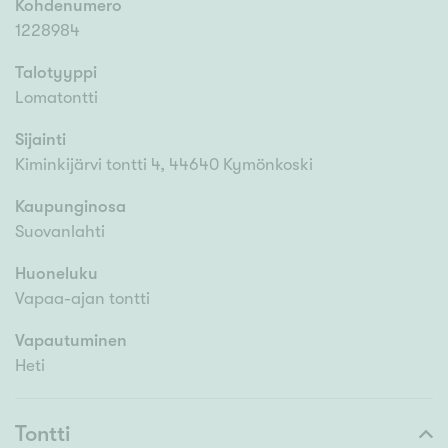
Kohdenumero
1228984
Talotyyppi
Lomatontti
Sijainti
Kiminkijärvi tontti 4, 44640 Kymönkoski
Kaupunginosa
Suovanlahti
Huoneluku
Vapaa-ajan tontti
Vapautuminen
Heti
Tontti