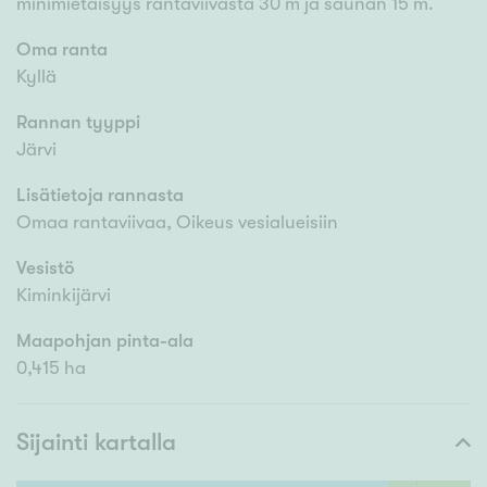
minimietäisyys rantaviivasta 30 m ja saunan 15 m.
Oma ranta
Kyllä
Rannan tyyppi
Järvi
Lisätietoja rannasta
Omaa rantaviivaa, Oikeus vesialueisiin
Vesistö
Kiminkijärvi
Maapohjan pinta-ala
0,415 ha
Sijainti kartalla