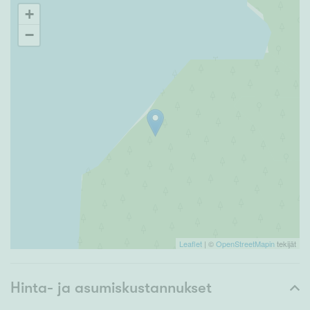
+
−
Leaflet
| ©
OpenStreetMapin
tekijät
Hinta- ja asumiskustannukset