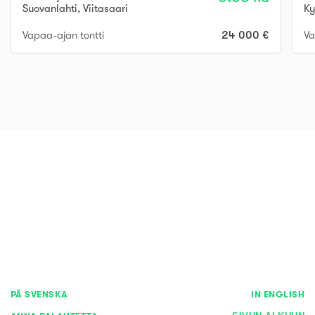
Suovanlahti
,
Viitasaari
K
Vapaa-ajan tontti
24 000 €
Va
PÅ SVENSKA
IN ENGLISH