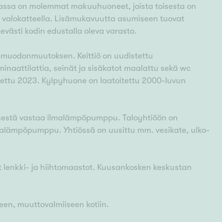
hassa on molemmat makuuhuoneet, joista toisesta on
ttu valokatteella. Lisämukavuutta asumiseen tuovat
västi kodin edustalla oleva varasto.
en muodonmuutoksen. Keittiö on uudistettu
inaattilattia, seinät ja sisäkatot maalattu sekä wc
nettu 2023. Kylpyhuone on laatoitettu 2000-luvun
yksestä vastaa ilmalämpöpumppu. Taloyhtiöön on
alämpöpumppu. Yhtiössä on uusittu mm. vesikate, ulko-
vät lenkki- ja hiihtomaastot. Kuusankosken keskustan
een, muuttovalmiiseen kotiin.