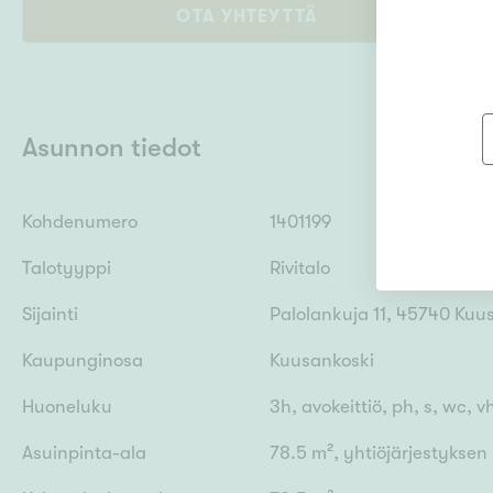
OTA YHTEYTTÄ
Asunnon tiedot
Kohdenumero
1401199
Talotyyppi
Rivitalo
Sijainti
Palolankuja 11, 45740 Kuu
Kaupunginosa
Kuusankoski
Huoneluku
3h, avokeittiö, ph, s, wc, v
Asuinpinta-ala
78.5 m², yhtiöjärjestykse