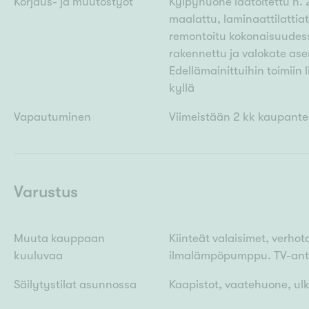
Korjaus- ja muutostyöt
Kylpyhuone laatoitettu n. 
maalattu, laminaattilattiat
remontoitu kokonaisuudessa
rakennettu ja valokate asen
Edellämainittuihin toimiin l
kyllä
Vapautuminen
Viimeistään 2 kk kaupante
Varustus
Muuta kauppaan
Kiinteät valaisimet, verhot
kuuluvaa
ilmalämpöpumppu. TV-anten
Säilytystilat asunnossa
Kaapistot, vaatehuone, ul