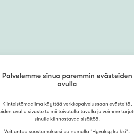
Palvelemme sinua paremmin evästeiden
avulla
Kiinteistömaailma käyttää verkkopalvelussaan evästeitä,
MYYMÄLÄ
Kiinteistömaailma
Kouvola
oiden avulla sivusto toimii toivotulla tavalla ja voimme tarjo
(
SamKoti Oy
)
sinulle kiinnostavaa sisältöä.
0504410765
Kauppalankatu 6
,
45100
Kouvola
Voit antaa suostumuksesi painamalla "Hyväksy kaikki".