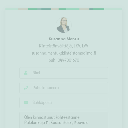
Ylivieska
Ylöjärvi
oki
rkulla
Susanna Mentu
Kiinteistönvälittäjä, LKV, LVV
susanna.mentu@kiinteistomaailma.fi
puh.
0447301670