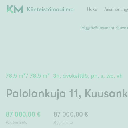
Haku
Asunnon myy
Myytävät asunnot Kouvol
Valitse lähin myymäläpaikkakunta
Asun
E
K
Kiint
Tarj
Espoo
Ka
Ka
78,5
m²
/
78,5
m²
3h, avokeittiö, ph, s, wc, vh
Ki
Kiint
Ko
H
Digi
Palolankuja 11
,
Kuusank
Hamina
Helsinki
Hyvinkää
Avoi
L
Hämeenlinna
Lah
87 000,00 €
87 000,00 €
Lev
I
Päätök
Velaton hinta
Myyntihinta