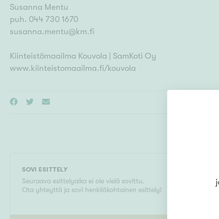
Susanna Mentu
puh. 044 730 1670
susanna.mentu@km.fi
Kiinteistömaailma Kouvola | SamKoti Oy
www.kiinteistomaailma.fi/kouvola
SOVI ESITTELY
Seuraava esittelyaika ei ole vielä sovittu.
j
Ota yhteyttä ja sovi henkilökohtainen esittely!