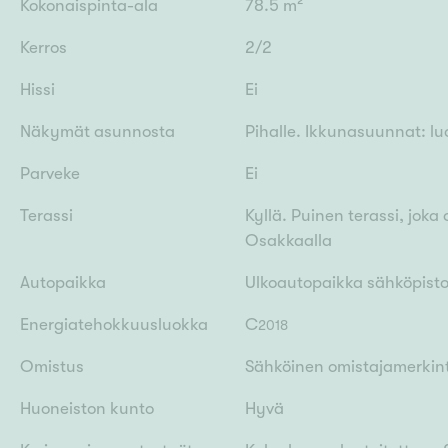
Kokonaispinta-ala
78.5 m²
Kerros
2/2
Hissi
Ei
Näkymät asunnosta
Pihalle. Ikkunasuunnat: l
Parveke
Ei
Terassi
Kyllä. Puinen terassi, joka
Osakkaalla
Autopaikka
Ulkoautopaikka sähköpisto
Energiatehokkuusluokka
C
2018
Omistus
Sähköinen omistajamerkin
Huoneiston kunto
Hyvä