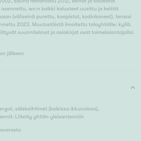
2002, sauna remontoitu 2012, seinät ja sisäkatot
 asennettu, wc:n kaikki kalusteet uusittu ja keittiö
an (väliseinä purettu, kaapistot, kodinkoneet), terassi
nettu 2023. Muutostöistä ilmoitettu taloyhtiölle: kyllä.
iittyvät suunnitelmat ja asiakirjat ovat toimeksiantajalla:
on jälkeen
angot, sälekaihtimet (kaikissa ikkunoissa),
nit: Liitetty yhtiön yleisantenniin
kovarasto