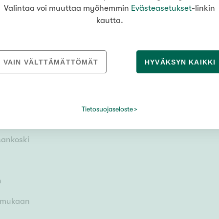
LUE LISÄÄ
Valintaa voi muuttaa myöhemmin
Evästeasetukset
-linkin
kautta.
VAIN VÄLTTÄMÄTTÖMÄT
HYVÄKSYN KAIKKI
Tietosuojaseloste
sankoski
h
n mukaan