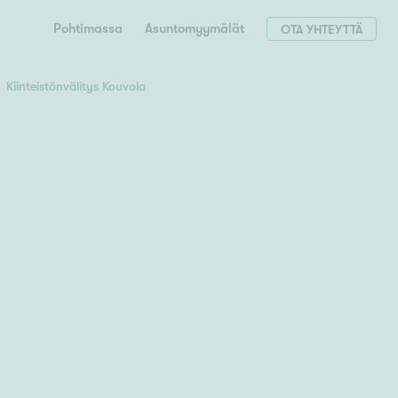
Pohtimassa
Asuntomyymälät
OTA YHTEYTTÄ
Kiinteistönvälitys Kouvola
Hae postinumerosi perusteella
unnon ostajille
 liittyvät
T
Tahko
Tampere
Tornio
Turku
totoimeksianto
Tuusula
V
 meidät
Vaasa
Valkeakoski
Vantaa
tys alueellasi
Varkaus
Y
vaniemi