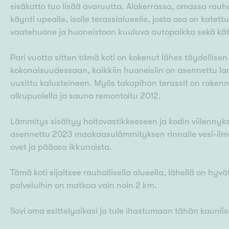
sisäkatto tuo lisää avaruutta. Alakerrassa, omassa rau
käynti upealle, isolle terassialueelle, josta osa on kate
vaatehuone ja huoneistoon kuuluva autopaikka sekä käte
Pari vuotta sitten tämä koti on kokenut lähes täydellis
kokonaisuudessaan, kaikkiin huoneisiin on asennettu lam
uusittu kalusteineen. Myös takapihan terassit on raken
alkupuolella ja sauna remontoitu 2012.
Lämmitys sisältyy hoitovastikkeeseen ja kodin viilenn
asennettu 2023 maakaasulämmityksen rinnalle vesi-ilm
ovet ja pääosa ikkunoista.
Tämä koti sijaitsee rauhallisella alueella, lähellä on hy
palveluihin on matkaa vain noin 2 km.
Sovi oma esittelyaikasi ja tule ihastumaan tähän kauniis