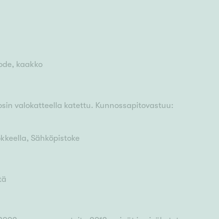
uode, kaakko
 osin valokatteella katettu. Kunnossapitovastuu:
kkeella, Sähköpistoke
tä