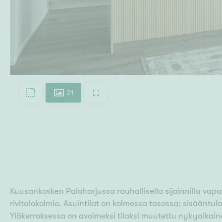
21
Kuusankosken Paloharjussa rauhallisella sijainnilla va
rivitalokolmio. Asuintilat on kolmessa tasossa; sisääntu
Yläkerroksessa on avoimeksi tilaksi muutettu nykyaikaine