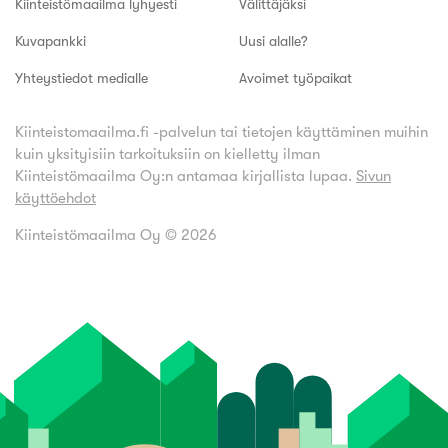
Kiinteistömaailma lyhyesti
Välittäjäksi
Kuvapankki
Uusi alalle?
Yhteystiedot medialle
Avoimet työpaikat
Kiinteistomaailma.fi -palvelun tai tietojen käyttäminen muihin
kuin yksityisiin tarkoituksiin on kielletty ilman
Kiinteistömaailma Oy:n antamaa kirjallista lupaa.
Sivun
käyttöehdot
Kiinteistömaailma Oy ©
2026