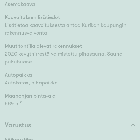
Asemakaava
Kaavoituksen lisätiedot
Lisätietoa kaavoituksesta antaa Kurikan kaupungin
rakennusvalvonta
Muut tontilla olevat rakennukset
2020 kevythirrestä valmistettu pihasauna. Sauna +
pukuhuone.
Autopaikka
Autokatos, pihapaikka
Maapohjan pinta-ala
884 m²
Varustus
Säilytystilat