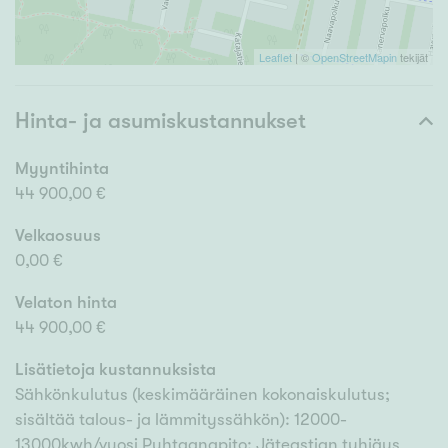
Leaflet
| ©
OpenStreetMapin
tekijät
Hinta- ja asumiskustannukset
Myyntihinta
44 900,00 €
Velkaosuus
0,00 €
Velaton hinta
44 900,00 €
Lisätietoja kustannuksista
Sähkönkulutus (keskimääräinen kokonaiskulutus;
sisältää talous- ja lämmityssähkön): 12000-
13000kwh/vuosi Puhtaanapito: Jäteastian tyhjäys