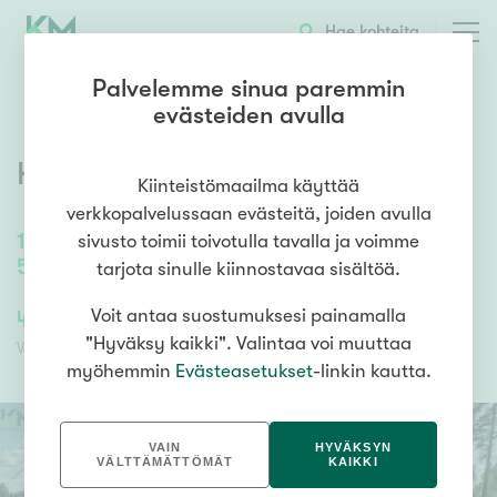
OTA YHTEYTTÄ
ESITTELY
KOHTEEN TIEDOT
Hae kohteita
Palvelemme sinua paremmin
evästeiden avulla
Honkatie 14
,
Jyrä
,
Kurikka
Kiinteistömaailma käyttää
verkkopalvelussaan evästeitä, joiden avulla
116,5
m²
sivusto toimii toivotulla tavalla ja voimme
5h, k, kph, s, wc, lämmin varastohuone
tarjota sinulle kiinnostavaa sisältöä.
44 900,00 €
Voit antaa suostumuksesi painamalla
44 900,00 €
"Hyväksy kaikki". Valintaa voi muuttaa
Velaton hinta
Myyntihinta
myöhemmin
Evästeasetukset
-linkin kautta.
VAIN
HYVÄKSYN
VÄLTTÄMÄTTÖMÄT
KAIKKI