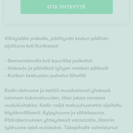
OTA YHTEYTTÄ
Viihtyisälle paikalle, päättyvän kadun päähän
sijoittuva koti Kurikassa!
- Remontoimalla koti kauniilta paikalta!
- Alakoulu ja päiväkoti lyhyen matkan päässä!
- Kurikan keskustan palvelut lähellä!
Kodin olohuone ja keittiö muodostavat yhdessä
toimivan kokonaisuuden, tilan jakaa varaava
vuolukivitakka. Kodin neljä makuuhuonetta sijoiteltu
käytännöllisesti. Kylpyhuone ja sähkösauna.
Päärakennuksen yhteydessä varastotila, lämmin
työhuone sekä autokatos. Takapihalle valmistunut