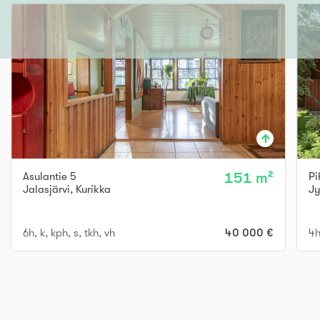
Asulantie 5
151 m²
Pi
Jalasjärvi
,
Kurikka
Jy
6h, k, kph, s, tkh, vh
40 000 €
4h