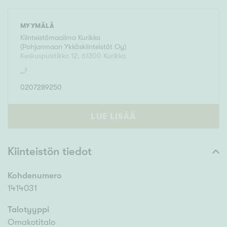
MYYMÄLÄ
Kiinteistömaailma
Kurikka
(
Pohjanmaan Ykköskiinteistöt Oy
)
Keskuspuistikko 12
,
61300
Kurikka
0207289250
LUE LISÄÄ
Kiinteistön tiedot
Kohdenumero
1414031
Talotyyppi
Omakotitalo