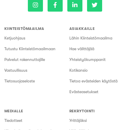
KIINTEISTÖMAAILMA
ASIAKKAILLE
Ketjuohjaus
Lähin Kiinteistömaailma
Tutustu Kiinteistömaailmaan
Hae välittäjää
Palvelut rakennuttajille
Yhteistyökumppanit
Vastuullisuus
Kotikansio
Tietosuojaseloste
Tietoa evästeiden käytöstä
Evästeasetukset
MEDIALLE
REKRYTOINTI
Tiedotteet
Yrittäjäksi