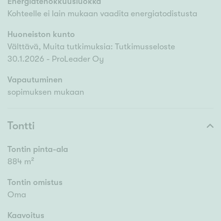
Energiatehokkuusluokka
Kohteelle ei lain mukaan vaadita energiatodistusta
Huoneiston kunto
Välttävä, Muita tutkimuksia: Tutkimusseloste
30.1.2026 - ProLeader Oy
Vapautuminen
sopimuksen mukaan
Tontti
Tontin pinta-ala
884 m²
Tontin omistus
Oma
Kaavoitus