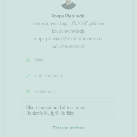
Roope Pienimäki
kiinteistönvälittäjä, LKV, KiLAT, julkinen
kaupanvahvistaja
roope.pienimaki@kiinteistomaailma.fi
puh.
0405962325
Tietosuojaseloste