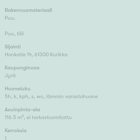
Rakennusmateriaali
Puu.
Puu, tiili
Sijainti
Honkatie 14, 61300 Kurikka
Kaupunginosa
Jyrä
Huoneluku
5h, k, kph, s, wc, lämmin varastohuone
Asuinpinta-ala
116.5 m², ei tarkastusmitattu
Kerroksia
1