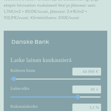
etapin hinnaston mukaisesti Vesi ja jätevesi: vesi:
1,76€/m3 + 89,10€/vuosi, jätevesi: 3,41€/m2 +
102,91€/vuosi. Kiinteistövero: 300€/vuosi