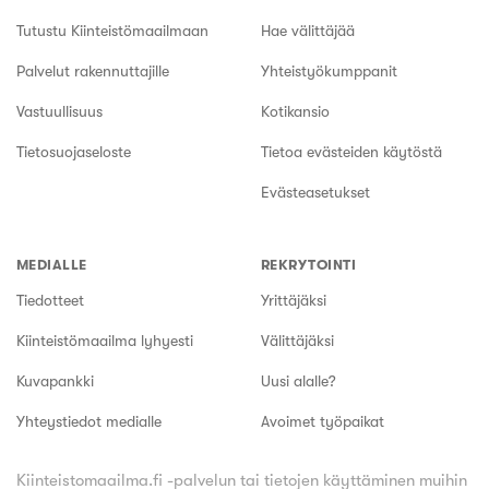
Tutustu Kiinteistömaailmaan
Hae välittäjää
Palvelut rakennuttajille
Yhteistyökumppanit
Vastuullisuus
Kotikansio
Tietosuojaseloste
Tietoa evästeiden käytöstä
Evästeasetukset
MEDIALLE
REKRYTOINTI
Tiedotteet
Yrittäjäksi
Kiinteistömaailma lyhyesti
Välittäjäksi
Kuvapankki
Uusi alalle?
Yhteystiedot medialle
Avoimet työpaikat
Kiinteistomaailma.fi -palvelun tai tietojen käyttäminen muihin