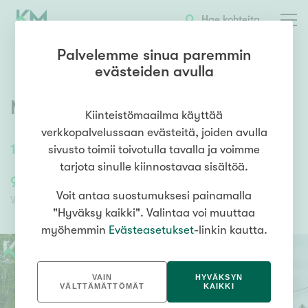
OTA YHTEYTTÄ
ESITTELY
KOHTEEN TIEDOT
Hae kohteita
Palvelemme sinua paremmin
evästeiden avulla
Mustikkapolku 31
,
Jyrä
,
Kurikka
Kiinteistömaailma käyttää
verkkopalvelussaan evästeitä, joiden avulla
108
m²
4h, k, tkh, kph, s, wc, vh
sivusto toimii toivotulla tavalla ja voimme
tarjota sinulle kiinnostavaa sisältöä.
95 000,00 €
95 000,00 €
Voit antaa suostumuksesi painamalla
Velaton hinta
Myyntihinta
"Hyväksy kaikki". Valintaa voi muuttaa
myöhemmin
Evästeasetukset
-linkin kautta.
VAIN
HYVÄKSYN
VÄLTTÄMÄTTÖMÄT
KAIKKI