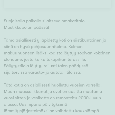
Suojaisalla paikalla sijaitseva omakotitalo
Mustikkapolun päässä!
Tämä asiallisesti ylläpidetty koti on siistikuntoinen ja
siinä on hyvä pohjasuunnitelma. Kolmen
makuuhuoneen lisäksi kodista löytyy sopivan kokoinen
olohuone, josta kulku takapihan terassille.
Säilytystiloja löytyy reilusti talon päädyssä
sijaitsevissa varasto- ja autotallitiloissa.
Tätä kotia on asiallisesti huollettu vuosien varrella.
Muun muassa ikkunat ja ovet on uusittu muutama
vuosi sitten ja vesikatto on remontoitu 2000-luvun
alussa. Uusimpana päivityksenä
lämmitysjärjestelmäksi on vaihdettu kaukolämpö