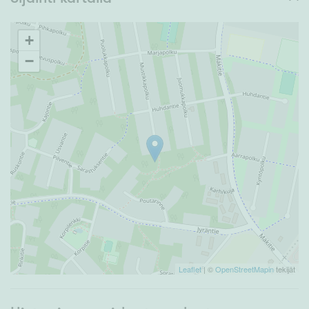
+
−
Leaflet
| ©
OpenStreetMapin
tekijät