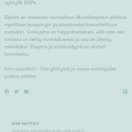
syksyllä 2024.
Sijainti on mukavan rauhallinen Mustikkapolun päässä
rajoittuen kaupungin puistoalueeksi kaavoitettuun
metsään. Oma piha on helppohoitoinen, sillä vain osa
tontista on tehty nurmialueeksi ja osa on jätetty
metsiköksi. Etupiha ja sisäänkäynti on siististi
laatoitettu.
Kiinnostuitko? - Ota yhteyttä ja varaa esittelyaika
paikan päälle!
SOVI ESITTELY
Seuraava esittelyaika ei ole vielä sovittu.