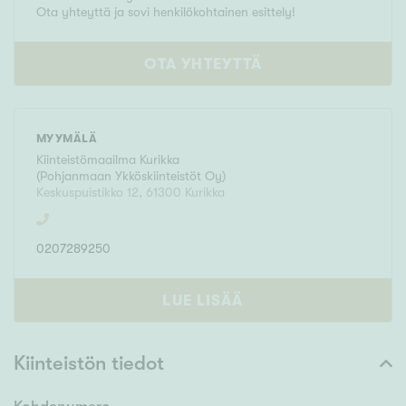
Ota yhteyttä ja sovi henkilökohtainen esittely!
OTA YHTEYTTÄ
MYYMÄLÄ
Kiinteistömaailma
Kurikka
(
Pohjanmaan Ykköskiinteistöt Oy
)
Keskuspuistikko 12
,
61300
Kurikka
0207289250
LUE LISÄÄ
Kiinteistön tiedot