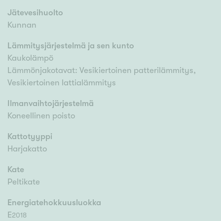
Jätevesihuolto
Kunnan
Lämmitysjärjestelmä ja sen kunto
Kaukolämpö
Lämmönjakotavat: Vesikiertoinen patterilämmitys,
Vesikiertoinen lattialämmitys
Ilmanvaihtojärjestelmä
Koneellinen poisto
Kattotyyppi
Harjakatto
Kate
Peltikate
Energiatehokkuusluokka
E
2018