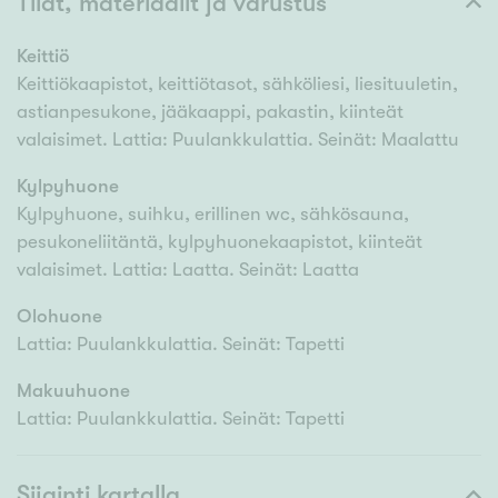
Tilat, materiaalit ja varustus
Keittiö
Keittiökaapistot, keittiötasot, sähköliesi, liesituuletin,
astianpesukone, jääkaappi, pakastin, kiinteät
valaisimet. Lattia: Puulankkulattia. Seinät: Maalattu
Kylpyhuone
Kylpyhuone, suihku, erillinen wc, sähkösauna,
pesukoneliitäntä, kylpyhuonekaapistot, kiinteät
valaisimet. Lattia: Laatta. Seinät: Laatta
Olohuone
Lattia: Puulankkulattia. Seinät: Tapetti
Makuuhuone
Lattia: Puulankkulattia. Seinät: Tapetti
Sijainti kartalla