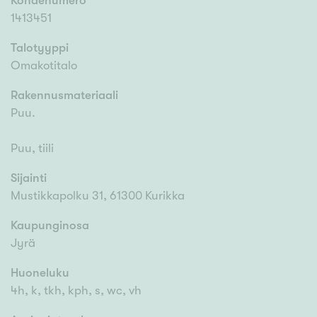
Kohdenumero
1413451
Talotyyppi
Omakotitalo
Rakennusmateriaali
Puu.
Puu, tiili
Sijainti
Mustikkapolku 31, 61300 Kurikka
Kaupunginosa
Jyrä
Huoneluku
4h, k, tkh, kph, s, wc, vh