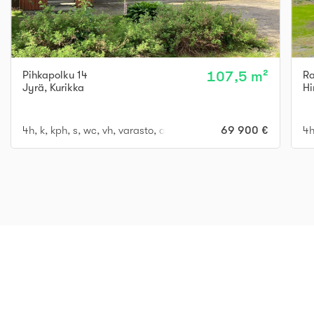
Pihkapolku 14
107,5 m²
Ra
Jyrä
,
Kurikka
Hi
4h, k, kph, s, wc, vh, varasto, autotalli
69 900 €
4h