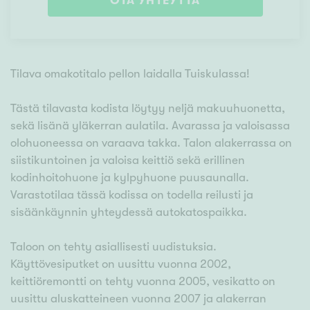
OTA YHTEYTTÄ
Tilava omakotitalo pellon laidalla Tuiskulassa!
Tästä tilavasta kodista löytyy neljä makuuhuonetta,
sekä lisänä yläkerran aulatila. Avarassa ja valoisassa
olohuoneessa on varaava takka. Talon alakerrassa on
siistikuntoinen ja valoisa keittiö sekä erillinen
kodinhoitohuone ja kylpyhuone puusaunalla.
Varastotilaa tässä kodissa on todella reilusti ja
sisäänkäynnin yhteydessä autokatospaikka.
Taloon on tehty asiallisesti uudistuksia.
Käyttövesiputket on uusittu vuonna 2002,
keittiöremontti on tehty vuonna 2005, vesikatto on
uusittu aluskatteineen vuonna 2007 ja alakerran