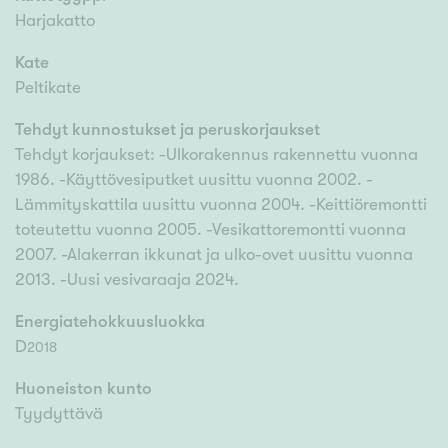
Harjakatto
Kate
Peltikate
Tehdyt kunnostukset ja peruskorjaukset
Tehdyt korjaukset: -Ulkorakennus rakennettu vuonna
1986. -Käyttövesiputket uusittu vuonna 2002. -
Lämmityskattila uusittu vuonna 2004. -Keittiöremontti
toteutettu vuonna 2005. -Vesikattoremontti vuonna
2007. -Alakerran ikkunat ja ulko-ovet uusittu vuonna
2013. -Uusi vesivaraaja 2024.
Energiatehokkuusluokka
D
2018
Huoneiston kunto
Tyydyttävä