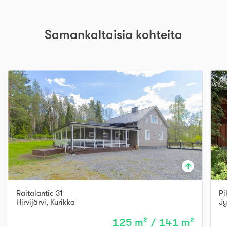
Samankaltaisia kohteita
Raitalantie 31
Pi
Hirvijärvi
,
Kurikka
Jy
125 m² / 141 m²