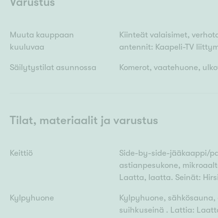
Varustus
Muuta kauppaan
Kiinteät valaisimet, verh
kuuluvaa
antennit: Kaapeli-TV liitt
Säilytystilat asunnossa
Komerot, vaatehuone, ulko
Tilat, materiaalit ja varustus
Keittiö
Side-by-side-jääkaappi/paka
astianpesukone, mikroaalto
Laatta, laatta. Seinät: Hirs
Kylpyhuone
Kylpyhuone, sähkösauna, er
suihkuseinä . Lattia: Laatt