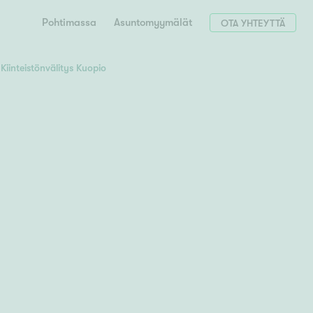
Pohtimassa
Asuntomyymälät
OTA YHTEYTTÄ
Kiinteistönvälitys Kuopio
Hae postinumerosi perusteella
unnon ostajille
 liittyvät
T
Tahko
Tampere
Tornio
Turku
totoimeksianto
Tuusula
V
 meidät
Vaasa
Valkeakoski
Vantaa
tys alueellasi
Varkaus
Y
vaniemi