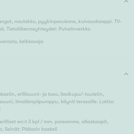
otangot, naulakko, pyykinpesukone, kuivauskaappi. TV-
ymä. Tietoliikenneyhteydet: Puhelinverkko
varasto, kelkkavaja
stin, erillisuuni- ja taso, liesikupu/-tuuletin,
uuni, ilmalämpöpumppu, käynti terassille. Lattia:
i
illiset wc:t 3 kpl / mm. poreamme, allaskaapit,
a. Seinät: Pääosin kaakeli