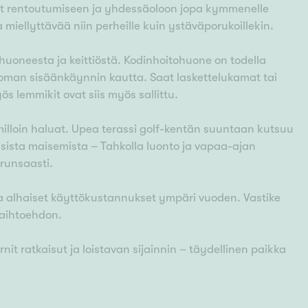
et rentoutumiseen ja yhdessäoloon jopa kymmenelle
a miellyttävää niin perheille kuin ystäväporukoillekin.
huoneesta ja keittiöstä. Kodinhoitohuone on todella
oman sisäänkäynnin kautta. Saat laskettelukamat tai
s lemmikit ovat siis myös sallittu.
lloin haluat. Upea terassi golf-kentän suuntaan kutsuu
sista maisemista – Tahkolla luonto ja vapaa-ajan
 runsaasti.
 alhaiset käyttökustannukset ympäri vuoden. Vastike
vaihtoehdon.
 ratkaisut ja loistavan sijainnin – täydellinen paikka