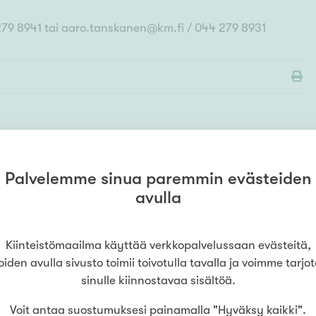
 279 8941 tai aaro.tanskanen@km.fi / 044 279 8931
Palvelemme sinua paremmin evästeiden
MYYMÄLÄ
Kiinteistömaailma
Kuopio-
avulla
Tahkovuori
0442798931
(
KodinOnni Kuopio Oy LKV
)
Tulliportinkatu 38
,
70100
Kuopio
Kiinteistömaailma käyttää verkkopalvelussaan evästeitä,
oiden avulla sivusto toimii toivotulla tavalla ja voimme tarjo
LUE LISÄÄ
sinulle kiinnostavaa sisältöä.
Voit antaa suostumuksesi painamalla "Hyväksy kaikki".