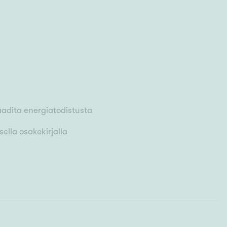
aadita energiatodistusta
ella osakekirjalla