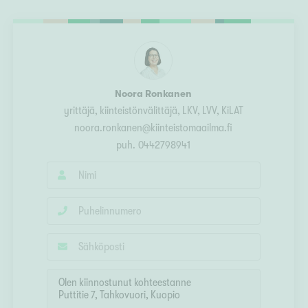
Ylivieska
Ylöjärvi
oki
rkulla
Noora Ronkanen
yrittäjä, kiinteistönvälittäjä
, LKV, LVV, KiLAT
noora.ronkanen@kiinteistomaailma.fi
puh.
0442798941