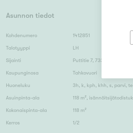
Asunnon tiedot
Kohdenumero
1412851
Talotyyppi
LH
Sijainti
Puttitie 7, 73310 Tahkovuor
Kaupunginosa
Tahkovuori
Huoneluku
3h, k, kph, khh, s, parvi, te
Asuinpinta-ala
118 m², isännöitsijätodist
Kokonaispinta-ala
118 m²
Kerros
1/2