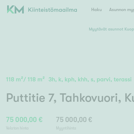
Haku
Asunnon myy
Myytävät asunnot Kuop
Valitse lähin myymäläpaikkakunta
Asun
E
K
Kiint
Tarj
Espoo
Ka
Ka
118
m²
/
118
m²
3h, k, kph, khh, s, parvi, terassi
Ki
Kiint
Ko
H
Digi
Puttitie 7
,
Tahkovuori
,
K
Hamina
Helsinki
Hyvinkää
Avoi
L
Hämeenlinna
Lah
75 000,00 €
75 000,00 €
Lev
I
Päätök
Velaton hinta
Myyntihinta