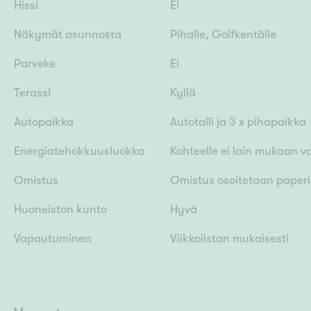
Hissi
Ei
Näkymät asunnosta
Pihalle, Golfkentälle
Parveke
Ei
Terassi
Kyllä
Autopaikka
Autotalli ja 3 x pihapaikka
Energiatehokkuusluokka
Kohteelle ei lain mukaan v
Omistus
Omistus osoitetaan paperis
Huoneiston kunto
Hyvä
Vapautuminen
Viikkolistan mukaisesti