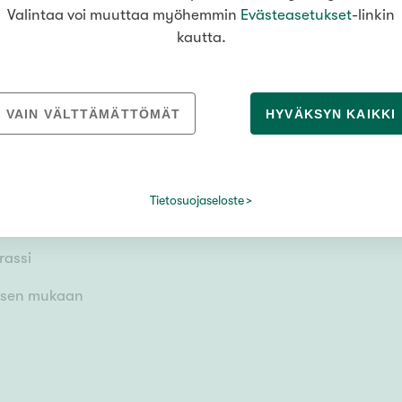
Valintaa voi muuttaa myöhemmin
Evästeasetukset
-linkin
kautta.
VAIN VÄLTTÄMÄTTÖMÄT
HYVÄKSYN KAIKKI
i
Tietosuojaseloste
rassi
uksen mukaan