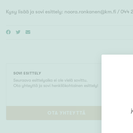
Kysy lisää ja sovi esittely: noora.ronkanen@km.fi / 044
SOVI ESITTELY
Seuraava esittelyaika ei ole vielä sovittu.
Ota yhteyttä ja sovi henkilökohtainen esittely!
j
OTA YHTEYTTÄ