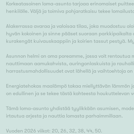
Korkeatasoinen loma-asunto tarjoaa erinomaiset puitte
henkilölle. Väljä ja toimiva pohjaratkaisu tekee lomailust
Alakerrassa avaraa ja valoisaa tilaa, joka muodostuu olo
hyvän kokoinen ja sinne pääset suoraan parkkipaikalta 
kurakengät kuivauskaappiin ja koirien tassut pestyä. Myö
Asunnon helmi on oma poreamme, jossa voit rentoutua mi
nauttimaan aamukahvista, auringonlaskuista ja rauhalli
harrastusmahdollisuudet ovat lähellä ja vaihtoehtoja on
Energiatehokas maalämpö takaa miellyttävän lämmön ja
on edullinen ja se tekee tästä kohteesta houkuttelevan 
Tämä loma-asunto yhdistää tyylikkään asumisen, modernit
irtautua arjesta ja nauttia lomasta parhaimmillaan.
Vuoden 2026 viikot: 20, 26, 32, 38, 44, 50.