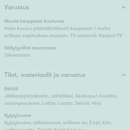
Varustus
Muuta kauppaan kuuluvaa
Irtain kuuluu pääsääntöisesti kauppaan / mutta
erillisen sopimuksen mukaan. TV-antennit: Kaapeli-TV
Säilytystilat asunnossa
Ulkovarasto
Tilat, materiaalit ja varustus
Keittiö
Jääkaappi/pakastin, sähköliesi, liesikupu/-tuuletin,
astianpesukone. Lattia: Laatta. Seinät: Hirsi
Kylpyhuone
Kylpyhuone, sähkösauna, erillinen wc 2 kpl, khh.
Lattia: Laatta. Seinät: Kaakeli tai puu