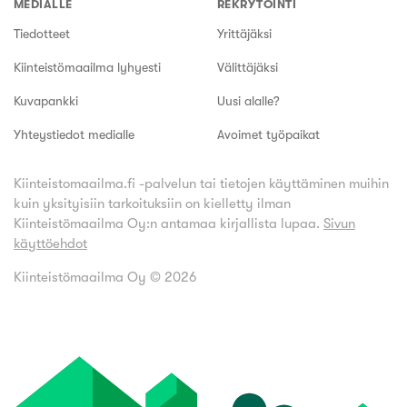
MEDIALLE
REKRYTOINTI
Tiedotteet
Yrittäjäksi
Kiinteistömaailma lyhyesti
Välittäjäksi
Kuvapankki
Uusi alalle?
Yhteystiedot medialle
Avoimet työpaikat
Kiinteistomaailma.fi -palvelun tai tietojen käyttäminen muihin
kuin yksityisiin tarkoituksiin on kielletty ilman
Kiinteistömaailma Oy:n antamaa kirjallista lupaa.
Sivun
käyttöehdot
Kiinteistömaailma Oy ©
2026