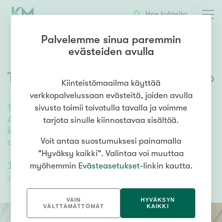
OTA YHTEYTTÄ
ESITTELY
KOHTEEN TIEDOT
Hae kohteita
Palvelemme sinua paremmin
evästeiden avulla
Tervapolku 3
,
Tahkovuori
,
Kuopio
Kiinteistömaailma käyttää
verkkopalvelussaan evästeitä, joiden avulla
110
m²
/
110
m²
sivusto toimii toivotulla tavalla ja voimme
Alakerta: oh, k, mh, khh, kph, s, wc, et sekä
tarjota sinulle kiinnostavaa sisältöä.
kuisti, terassi, autokatos, varasto ... Yläkerta
aula, wc, 2-mh, parv
Voit antaa suostumuksesi painamalla
"Hyväksy kaikki". Valintaa voi muuttaa
169 500,00 €
169 500,00 €
myöhemmin
Evästeasetukset
-linkin kautta.
Velaton hinta
Myyntihinta
VAIN
HYVÄKSYN
VÄLTTÄMÄTTÖMÄT
KAIKKI