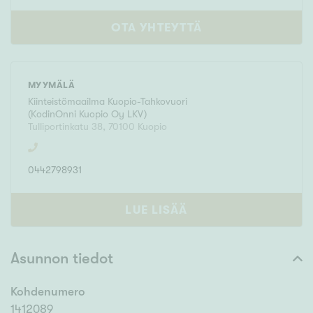
OTA YHTEYTTÄ
MYYMÄLÄ
Kiinteistömaailma
Kuopio-Tahkovuori
(
KodinOnni Kuopio Oy LKV
)
Tulliportinkatu 38
,
70100
Kuopio
0442798931
LUE LISÄÄ
Asunnon tiedot
Kohdenumero
1412089