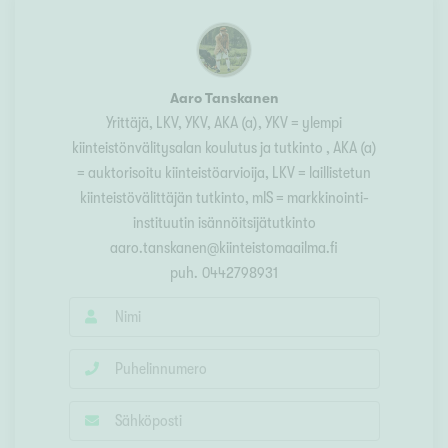
Aaro Tanskanen
Yrittäjä, LKV, YKV, AKA (a)
, YKV = ylempi
kiinteistönvälitysalan koulutus ja tutkinto , AKA (a)
= auktorisoitu kiinteistöarvioija, LKV = laillistetun
kiinteistövälittäjän tutkinto, mIS = markkinointi-
instituutin isännöitsijätutkinto
aaro.tanskanen@kiinteistomaailma.fi
puh.
0442798931