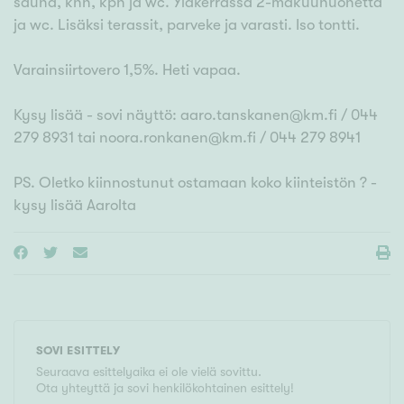
sauna, khh, kph ja wc. Yläkerrassa 2-makuuhuonetta
ja wc. Lisäksi terassit, parveke ja varasti. Iso tontti.
Varainsiirtovero 1,5%. Heti vapaa.
Kysy lisää - sovi näyttö: aaro.tanskanen@km.fi / 044
279 8931 tai noora.ronkanen@km.fi / 044 279 8941
PS. Oletko kiinnostunut ostamaan koko kiinteistön ? -
kysy lisää Aarolta
SOVI ESITTELY
Seuraava esittelyaika ei ole vielä sovittu.
Ota yhteyttä ja sovi henkilökohtainen esittely!