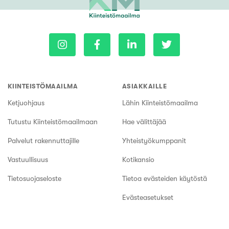
KIINTEISTÖMAAILMA
ASIAKKAILLE
Ketjuohjaus
Lähin Kiinteistömaailma
Tutustu Kiinteistömaailmaan
Hae välittäjää
Palvelut rakennuttajille
Yhteistyökumppanit
Vastuullisuus
Kotikansio
Tietosuojaseloste
Tietoa evästeiden käytöstä
Evästeasetukset