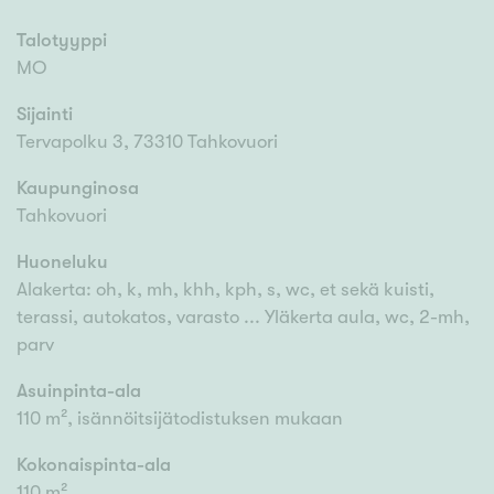
Talotyyppi
MO
Sijainti
Tervapolku 3, 73310 Tahkovuori
Kaupunginosa
Tahkovuori
Huoneluku
Alakerta: oh, k, mh, khh, kph, s, wc, et sekä kuisti,
terassi, autokatos, varasto ... Yläkerta aula, wc, 2-mh,
parv
Asuinpinta-ala
110 m², isännöitsijätodistuksen mukaan
Kokonaispinta-ala
110 m²