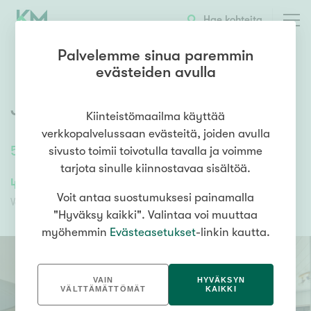
OTA YHTEYTTÄ
ESITTELY
KOHTEEN TIEDOT
Hae kohteita
Palvelemme sinua paremmin
evästeiden avulla
Jenunraitti 2
,
Nilsiä
,
Kuopio
Kiinteistömaailma käyttää
verkkopalvelussaan evästeitä, joiden avulla
51,5
m²
/
51,5
m²
2h+k+s
sivusto toimii toivotulla tavalla ja voimme
tarjota sinulle kiinnostavaa sisältöä.
45 000,00 €
45 000,00 €
Voit antaa suostumuksesi painamalla
Velaton hinta
Myyntihinta
"Hyväksy kaikki". Valintaa voi muuttaa
myöhemmin
Evästeasetukset
-linkin kautta.
VAIN
HYVÄKSYN
VÄLTTÄMÄTTÖMÄT
KAIKKI