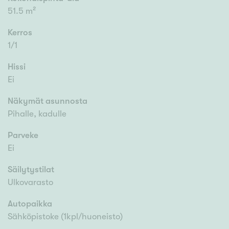
51.5 m²
Kerros
1/1
Hissi
Ei
Näkymät asunnosta
Pihalle, kadulle
Parveke
Ei
Säilytystilat
Ulkovarasto
Autopaikka
Sähköpistoke (1kpl/huoneisto)