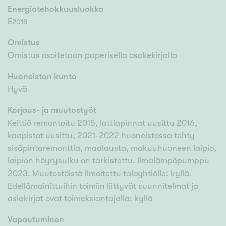
Energiatehokkuusluokka
E
2018
Omistus
Omistus osoitetaan paperisella osakekirjalla
Huoneiston kunto
Hyvä
Korjaus- ja muutostyöt
Keittiö remontoitu 2015, lattiapinnat uusittu 2016,
kaapistot uusittu, 2021-2022 huoneistossa tehty
sisäpintaremonttia, maalausta, makuuhuoneen laipio,
laipion höyrysulku on tarkistettu. Ilmalämpöpumppu
2023. Muutostöistä ilmoitettu taloyhtiölle: kyllä.
Edellämainittuihin toimiin liittyvät suunnitelmat ja
asiakirjat ovat toimeksiantajalla: kyllä
Vapautuminen