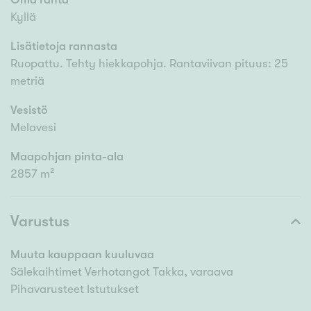
Kyllä
Lisätietoja rannasta
Ruopattu. Tehty hiekkapohja. Rantaviivan pituus: 25
metriä
Vesistö
Melavesi
Maapohjan pinta-ala
2857 m²
Varustus
Muuta kauppaan kuuluvaa
Sälekaihtimet Verhotangot Takka, varaava
Pihavarusteet Istutukset