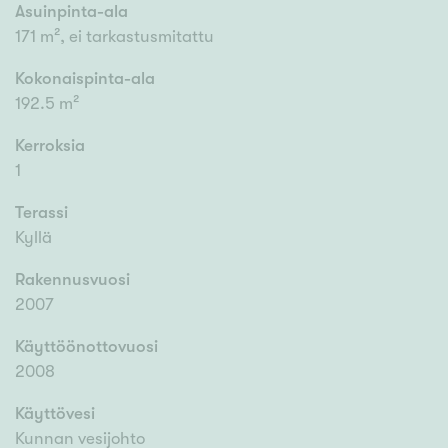
Asuinpinta-ala
171 m², ei tarkastusmitattu
Kokonaispinta-ala
192.5 m²
Kerroksia
1
Terassi
Kyllä
Rakennusvuosi
2007
Käyttöönottovuosi
2008
Käyttövesi
Kunnan vesijohto