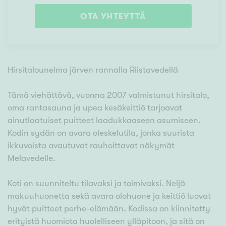
OTA YHTEYTTÄ
Hirsitalounelma järven rannalla Riistavedellä
Tämä viehättävä, vuonna 2007 valmistunut hirsitalo,
oma rantasauna ja upea kesäkeittiö tarjoavat
ainutlaatuiset puitteet laadukkaaseen asumiseen.
Kodin sydän on avara oleskelutila, jonka suurista
ikkuvoista avautuvat rauhoittavat näkymät
Melavedelle.
Koti on suunniteltu tilavaksi ja toimivaksi. Neljä
makuuhuonetta sekä avara olohuone ja keittiö luovat
hyvät puitteet perhe-elämään. Kodissa on kiinnitetty
erityistä huomiota huolelliseen ylläpitoon, ja sitä on