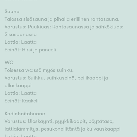
Sauna
Talossa sisäsauna ja pihalla erillinen rantasauna.
Varustus: Puukiuas: Rantasaunassa ja sähkökiuas:
Sisäsaunassa
Lattia: Laatta
Seinät: Hirsi ja paneeli
WC
Toisessa wc:ssä myös suihku.
Varustus: Suihku, suihkuseinä, peilikaappi ja
allaskaappi
Lattia: Laatta
Seinät: Kaakeli
Kodinhoitohuone
Varustus: Uloskäynti, pyykkikaapit, pöytätaso,
lattialämmitys, pesukoneliitäntä ja kuivauskaappi
Lattia: Laatta