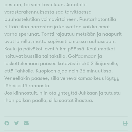
pesuun, tai vain kasteluun. Autotalli-
varastorakennuksesta saa tarvittaessa
puuhastelutilan voimavirtoineen. Puutarhatontilla
riittää tilaa harrastaa ja kasvattaa vaikka omat
varhaisperunat. Tontti rajautuu metsään ja naapurit
ovat lähellä, mutta sopivasti omassa rauhassaan.
Koulu ja päiväkoti ovat 4 km päässä. Koulumatkat
hoituvat bussilla tai taksilla. Golfaamaan ja
laskettelemaan pääsee kätevästi sekä Siilinjärvelle,
että Tahkolle, Kuopioon ajaa noin 35 minuutissa.
Veneelläkin pääsee, sillä venevalkamaoikeus löytyy
läheisestä rannasta.
Jos kiinnostuit, niin ota yhteyttä Jukkaan ja tutustu
ihan paikan päällä, sillä saatat ihastua.