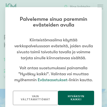
OTA YHTEYTTÄ
ESITTELY
KOHTEEN TIEDOT
Hae kohteita
Palvelemme sinua paremmin
evästeiden avulla
Pellonperäntie 11
,
Pajulahti
,
Kiinteistömaailma käyttää
Kuopio
verkkopalvelussaan evästeitä, joiden avulla
sivusto toimii toivotulla tavalla ja voimme
tarjota sinulle kiinnostavaa sisältöä.
134
m²
/
149
m²
5h, k, s
Voit antaa suostumuksesi painamalla
202 000,00 €
202 000,00 €
"Hyväksy kaikki". Valintaa voi muuttaa
Velaton hinta
Myyntihinta
myöhemmin
Evästeasetukset
-linkin kautta.
VAIN
HYVÄKSYN
VÄLTTÄMÄTTÖMÄT
KAIKKI