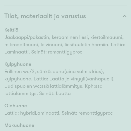
Tilat, materiaalit ja varustus
Keittiö
Jääkaappi/pakastin, keraaminen liesi, kiertoilmauuni,
mikroaaltouuni, leivinuuni, liesituuletin hormiin. Lattia:
Laminaatti. Seinät: remonttigyproc
Kylpyhuone
Erillinen wc/2, sähkösauna(aina valmis kius),
kylpyhuone. Lattia: Laatta ja vinyyli(vanhapuoli),
Uudispuolen wc:ssä lattialämmitys. Kph:ssa
lattialämmitys. Seinät: Laatta
Olohuone
Lattia: hybridLaminaatti. Seinät: remonttigyproc
Makuuhuone