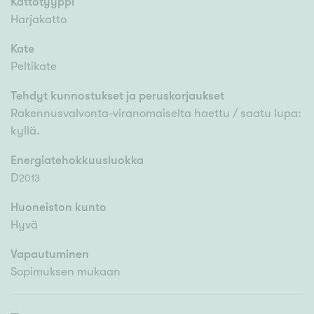
Kattotyyppi
Harjakatto
Kate
Peltikate
Tehdyt kunnostukset ja peruskorjaukset
Rakennusvalvonta-viranomaiselta haettu / saatu lupa:
kyllä.
Energiatehokkuusluokka
D
2013
Huoneiston kunto
Hyvä
Vapautuminen
Sopimuksen mukaan