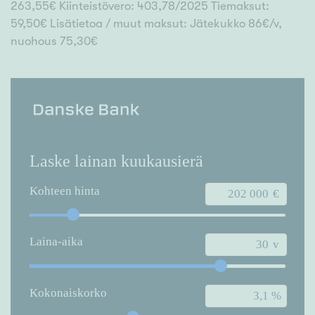
263,55€ Kiinteistövero: 403,78/2025 Tiemaksut:
59,50€ Lisätietoa / muut maksut: Jätekukko 86€/v,
nuohous 75,30€