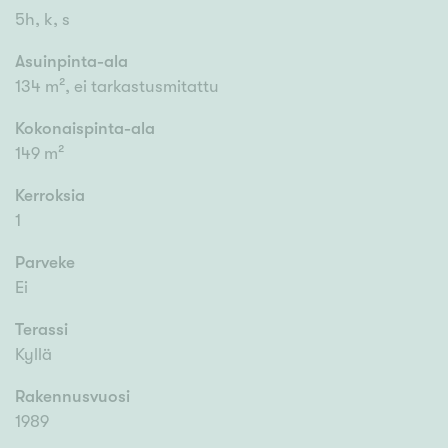
5h, k, s
Asuinpinta-ala
134 m², ei tarkastusmitattu
Kokonaispinta-ala
149 m²
Kerroksia
1
Parveke
Ei
Terassi
Kyllä
Rakennusvuosi
1989