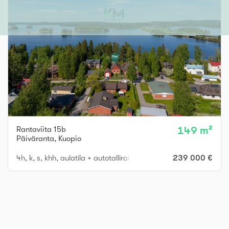
Rantaviita 15b
149 m²
Päiväranta
,
Kuopio
4h, k, s, khh, aulatila + autotallirakennus
239 000 €