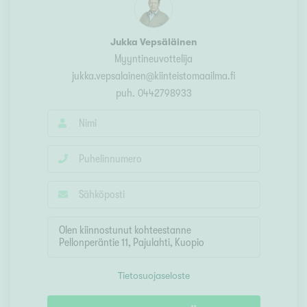
Jukka Vepsäläinen
Myyntineuvottelija
jukka.vepsalainen@kiinteistomaailma.fi
puh.
0442798933
Tietosuojaseloste