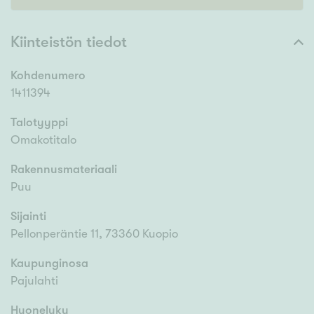
Kiinteistön tiedot
Kohdenumero
1411394
Talotyyppi
Omakotitalo
Rakennusmateriaali
Puu
Sijainti
Pellonperäntie 11, 73360 Kuopio
Kaupunginosa
Pajulahti
Huoneluku