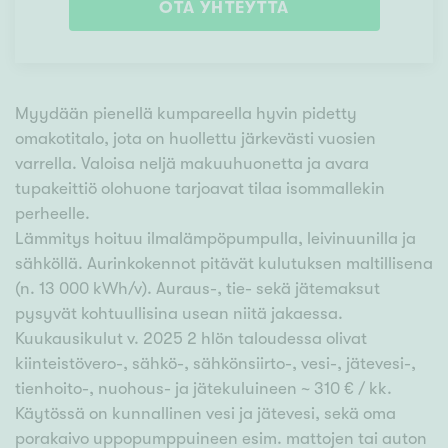
OTA YHTEYTTÄ
Myydään pienellä kumpareella hyvin pidetty
omakotitalo, jota on huollettu järkevästi vuosien
varrella. Valoisa neljä makuuhuonetta ja avara
tupakeittiö olohuone tarjoavat tilaa isommallekin
perheelle.
Lämmitys hoituu ilmalämpöpumpulla, leivinuunilla ja
sähköllä. Aurinkokennot pitävät kulutuksen maltillisena
(n. 13 000 kWh/v). Auraus-, tie- sekä jätemaksut
pysyvät kohtuullisina usean niitä jakaessa.
Kuukausikulut v. 2025 2 hlön taloudessa olivat
kiinteistövero-, sähkö-, sähkönsiirto-, vesi-, jätevesi-,
tienhoito-, nuohous- ja jätekuluineen ~ 310 € / kk.
Käytössä on kunnallinen vesi ja jätevesi, sekä oma
porakaivo uppopumppuineen esim. mattojen tai auton