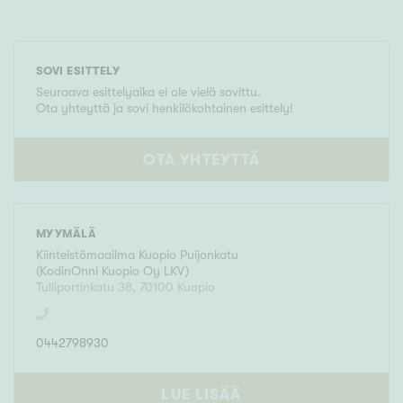
SOVI ESITTELY
Seuraava esittelyaika ei ole vielä sovittu.
Ota yhteyttä ja sovi henkilökohtainen esittely!
OTA YHTEYTTÄ
MYYMÄLÄ
Kiinteistömaailma
Kuopio Puijonkatu
(
KodinOnni Kuopio Oy LKV
)
Tulliportinkatu 38
,
70100
Kuopio
0442798930
LUE LISÄÄ