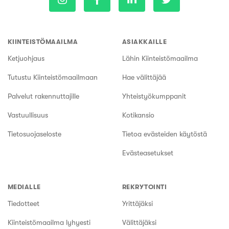
KIINTEISTÖMAAILMA
ASIAKKAILLE
Ketjuohjaus
Lähin Kiinteistömaailma
Tutustu Kiinteistömaailmaan
Hae välittäjää
Palvelut rakennuttajille
Yhteistyökumppanit
Vastuullisuus
Kotikansio
Tietosuojaseloste
Tietoa evästeiden käytöstä
Evästeasetukset
MEDIALLE
REKRYTOINTI
Tiedotteet
Yrittäjäksi
Kiinteistömaailma lyhyesti
Välittäjäksi