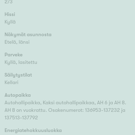
2/3
Hissi
Kyllä
Näkymät asunnosta
Etelä, länsi
Parveke
Kyllä, lasitettu
Säilytystilat
Kellari
Autopaikka
Autohallipaikka, Kaksi autohallipaikkaa, AH 6 ja AH 8.
AH 8 on vuokrattu. Osakenumerot: 136953-137232 ja
137513-137792
Energiatehokkuusluokka