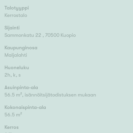
Talotyyppi
Kerrostalo
Sijainti
Sammonkatu 22 , 70500 Kuopio
Kaupunginosa
Maljalahti
Huoneluku
2h, k, s
Asuinpinta-ala
56.5 m², isännöitsijätodistuksen mukaan
Kokonaispinta-ala
56.5 m²
Kerros