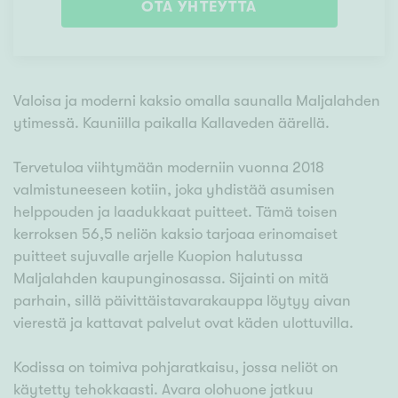
OTA YHTEYTTÄ
Valoisa ja moderni kaksio omalla saunalla Maljalahden
ytimessä. Kauniilla paikalla Kallaveden äärellä.
Tervetuloa viihtymään moderniin vuonna 2018
valmistuneeseen kotiin, joka yhdistää asumisen
helppouden ja laadukkaat puitteet. Tämä toisen
kerroksen 56,5 neliön kaksio tarjoaa erinomaiset
puitteet sujuvalle arjelle Kuopion halutussa
Maljalahden kaupunginosassa. Sijainti on mitä
parhain, sillä päivittäistavarakauppa löytyy aivan
vierestä ja kattavat palvelut ovat käden ulottuvilla.
Kodissa on toimiva pohjaratkaisu, jossa neliöt on
käytetty tehokkaasti. Avara olohuone jatkuu