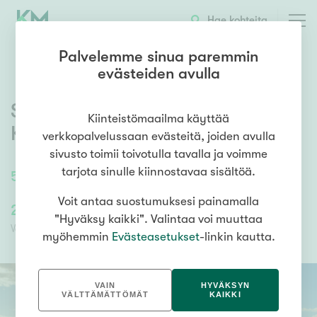
OTA YHTEYTTÄ
ESITTELY
KOHTEEN TIEDOT
Hae kohteita
Palvelemme sinua paremmin
evästeiden avulla
Sammonkatu 22
,
Maljalahti
,
Kiinteistömaailma käyttää
Kuopio
verkkopalvelussaan evästeitä, joiden avulla
sivusto toimii toivotulla tavalla ja voimme
tarjota sinulle kiinnostavaa sisältöä.
56,5
m²
/
56,5
m²
2h, k, s
Voit antaa suostumuksesi painamalla
229 000,00 €
118 924,37 €
"Hyväksy kaikki". Valintaa voi muuttaa
Velaton hinta
Myyntihinta
myöhemmin
Evästeasetukset
-linkin kautta.
VAIN
HYVÄKSYN
VÄLTTÄMÄTTÖMÄT
KAIKKI