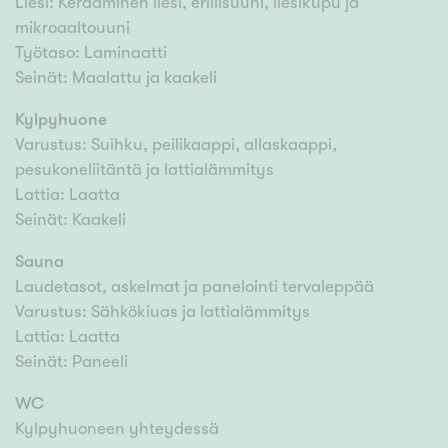
Liesi: Keraaminen liesi, erillisuuni, liesikupu ja
mikroaaltouuni
Työtaso: Laminaatti
Seinät: Maalattu ja kaakeli
Kylpyhuone
Varustus: Suihku, peilikaappi, allaskaappi,
pesukoneliitäntä ja lattialämmitys
Lattia: Laatta
Seinät: Kaakeli
Sauna
Laudetasot, askelmat ja panelointi tervaleppää
Varustus: Sähkökiuas ja lattialämmitys
Lattia: Laatta
Seinät: Paneeli
WC
Kylpyhuoneen yhteydessä