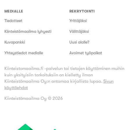
MEDIALLE
REKRYTOINTI
Tiedotteet
Yrittäjäksi
Kiinteistömaailma lyhyesti
Välittäjäksi
Kuvapankki
Uusi alalle?
Yhteystiedot medialle
Avoimet työpaikat
Kiinteistomaailma.fi -palvelun tai tietojen käyttäminen muihin
kuin yksityisiin tarkoituksiin on kielletty ilman
Kiinteistömaailma Oy:n antamaa kirjallista lupaa.
Sivun
käyttöehdot
Kiinteistömaailma Oy ©
2026