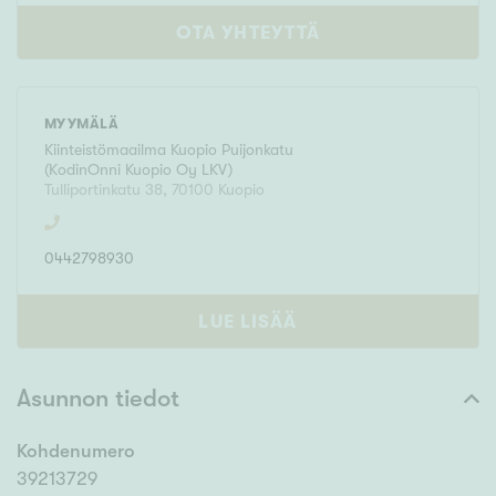
OTA YHTEYTTÄ
MYYMÄLÄ
Kiinteistömaailma
Kuopio Puijonkatu
(
KodinOnni Kuopio Oy LKV
)
Tulliportinkatu 38
,
70100
Kuopio
0442798930
LUE LISÄÄ
Asunnon tiedot
Kohdenumero
39213729