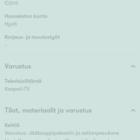
C
2013
Huoneiston kunto
Hyvä
Korjaus- ja muutostyöt
-
Varustus
Televisioliitäntä
Kaapeli-TV
Tilat, materiaalit ja varustus
Keittiö
Varustus: Jääkaappipakastin ja astianpesukone