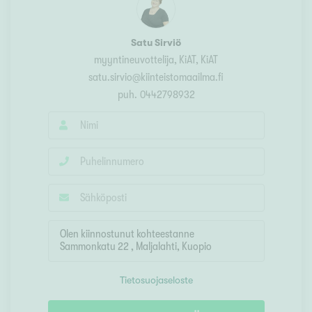
Satu Sirviö
myyntineuvottelija, KiAT
, KiAT
satu.sirvio@kiinteistomaailma.fi
puh.
0442798932
Tietosuojaseloste