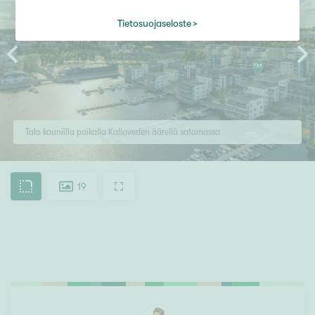
Tietosuojaseloste
Talo kauniilla paikalla Kallaveden äärellä satamassa
19