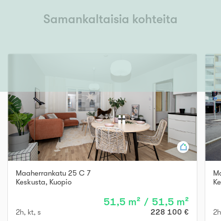
Samankaltaisia kohteita
Maaherrankatu 25 C 7
Ma
Keskusta
,
Kuopio
Ke
51,5 m² / 51,5 m²
2h, kt, s
228 100 €
2h