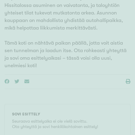
Hissitalossa asuminen on vaivatonta, ja taloyhtiön
yhteiset tilat tukevat mutkatonta arkea. Asunnon
kauppaan on mahdollista yhdistää autohallipaikka,
mikä helpottaa liikkumista merkittävästi.
Tämä koti on nähtävä paikan päällä, jotta voit aistia
sen tunnelman ja laadun itse. Ota rohkeasti yhteyttä
ja sovi oma esittelyaikasi – tässä voisi olla uusi,
unelmiesi koti!
SOVI ESITTELY
Seuraava esittelyaika ei ole vielä sovittu.
Ota yhteyttä ja sovi henkilökohtainen esittely!