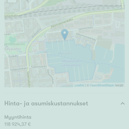
Leaflet
| ©
OpenStreetMapin
tekijät
Hinta- ja asumiskustannukset
Myyntihinta
118 924,37 €