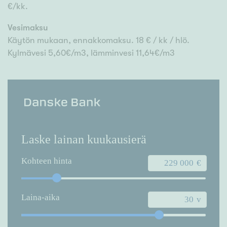
€/kk.
Vesimaksu
Käytön mukaan, ennakkomaksu. 18 € / kk / hlö.
Kylmävesi 5,60€/m3, lämminvesi 11,64€/m3