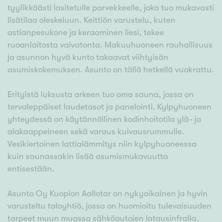
tyylikkäästi lasitetulle parvekkeelle, joka tuo mukavasti
lisätilaa oleskeluun. Keittiön varustelu, kuten
astianpesukone ja keraaminen liesi, tekee
ruoanlaitosta vaivatonta. Makuuhuoneen rauhallisuus
ja asunnon hyvä kunto takaavat viihtyisän
asumiskokemuksen. Asunto on tällä hetkellä vuokrattu.
Erityistä luksusta arkeen tuo oma sauna, jossa on
tervaleppäiset laudetasot ja panelointi. Kylpyhuoneen
yhteydessä on käytännöllinen kodinhoitotila ylä- ja
alakaappeineen sekä varaus kuivausrummulle.
Vesikiertoinen lattialämmitys niin kylpyhuoneessa
kuin saunassakin lisää asumismukavuutta
entisestään.
Asunto Oy Kuopion Aallotar on nykyaikainen ja hyvin
varusteltu taloyhtiö, jossa on huomioitu tulevaisuuden
tarpeet muun muassa sähköautojen latausinfralla.