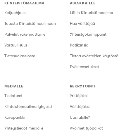
KIINTEISTÖMAAILMA
ASIAKKAILLE
Ketjuohjaus
Lähin Kiinteistömaailma
Tutustu Kiinteistömaailmaan
Hae välittäjää
Palvelut rakennuttajille
Yhteistyökumppanit
Vastuullisuus
Kotikansio
Tietosuojaseloste
Tietoa evästeiden käytöstä
Evästeasetukset
MEDIALLE
REKRYTOINTI
Tiedotteet
Yrittäjäksi
Kiinteistömaailma lyhyesti
Välittäjäksi
Kuvapankki
Uusi alalle?
Yhteystiedot medialle
Avoimet työpaikat