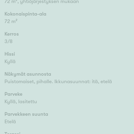
72 m², yhtiöjärjestyksen mukaan
Kokonaispinta-ala
72 m²
Kerros
3/8
Hissi
Kyllä
Näkymät asunnosta
Puistomaiset, pihalle. Ikkunasuunnat: itä, etelä
Parveke
Kyllä, lasitettu
Parvekkeen suunta
Etelä