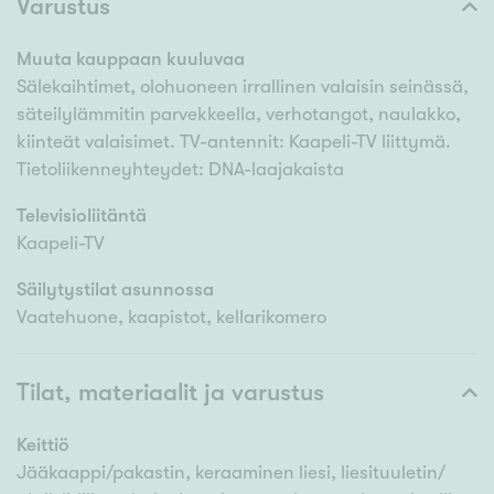
Varustus
Muuta kauppaan kuuluvaa
Sälekaihtimet, olohuoneen irrallinen valaisin seinässä,
säteilylämmitin parvekkeella, verhotangot, naulakko,
kiinteät valaisimet. TV-antennit: Kaapeli-TV liittymä.
Tietoliikenneyhteydet: DNA-laajakaista
Televisioliitäntä
Kaapeli-TV
Säilytystilat asunnossa
Vaatehuone, kaapistot, kellarikomero
Tilat, materiaalit ja varustus
Keittiö
Jääkaappi/pakastin, keraaminen liesi, liesituuletin/