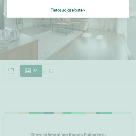
Tietosuojaseloste
23
Kiinteistömaailma
Kuopio Puijonkatu