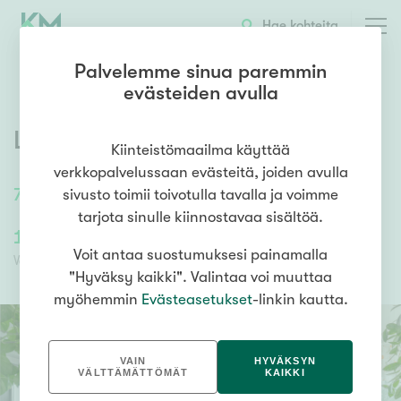
OTA YHTEYTTÄ
ESITTELY
KOHTEEN TIEDOT
Hae kohteita
Palvelemme sinua paremmin
evästeiden avulla
Lohkaretie 11
,
Särkiniemi
,
Kuopio
Kiinteistömaailma käyttää
verkkopalvelussaan evästeitä, joiden avulla
72
m²
/
72
m²
3h, k
sivusto toimii toivotulla tavalla ja voimme
tarjota sinulle kiinnostavaa sisältöä.
118 500,00 €
83 467,43 €
Voit antaa suostumuksesi painamalla
Velaton hinta
Myyntihinta
"Hyväksy kaikki". Valintaa voi muuttaa
myöhemmin
Evästeasetukset
-linkin kautta.
VAIN
HYVÄKSYN
VÄLTTÄMÄTTÖMÄT
KAIKKI