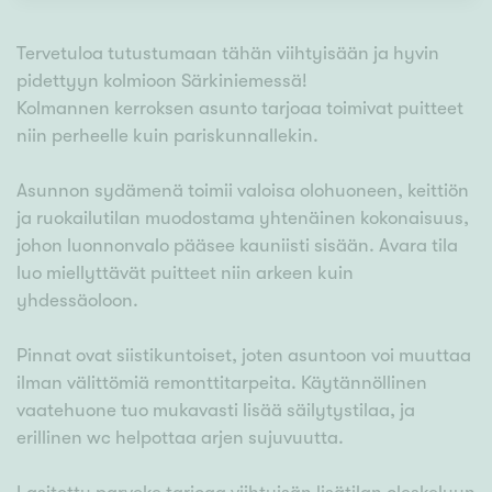
Tervetuloa tutustumaan tähän viihtyisään ja hyvin
pidettyyn kolmioon Särkiniemessä!
Kolmannen kerroksen asunto tarjoaa toimivat puitteet
niin perheelle kuin pariskunnallekin.
Asunnon sydämenä toimii valoisa olohuoneen, keittiön
ja ruokailutilan muodostama yhtenäinen kokonaisuus,
johon luonnonvalo pääsee kauniisti sisään. Avara tila
luo miellyttävät puitteet niin arkeen kuin
yhdessäoloon.
Pinnat ovat siistikuntoiset, joten asuntoon voi muuttaa
ilman välittömiä remonttitarpeita. Käytännöllinen
vaatehuone tuo mukavasti lisää säilytystilaa, ja
erillinen wc helpottaa arjen sujuvuutta.