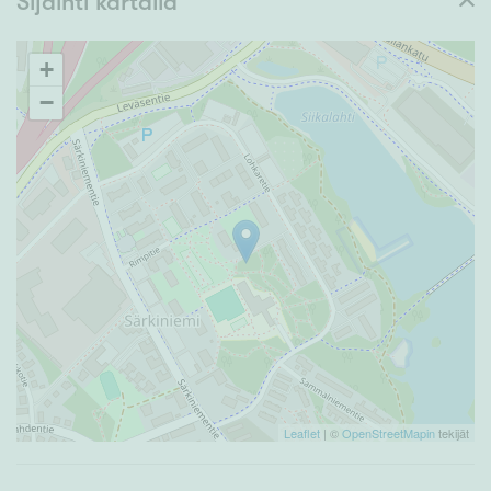
Sijainti kartalla
+
−
Leaflet
| ©
OpenStreetMapin
tekijät