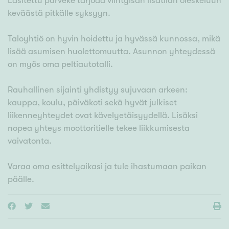
Lasitettu parveke tarjoaa viihtyisän lisätilan oleskeluun
keväästä pitkälle syksyyn.
Taloyhtiö on hyvin hoidettu ja hyvässä kunnossa, mikä
lisää asumisen huolettomuutta. Asunnon yhteydessä
on myös oma peltiautotalli.
Rauhallinen sijainti yhdistyy sujuvaan arkeen:
kauppa, koulu, päiväkoti sekä hyvät julkiset
liikenneyhteydet ovat kävelyetäisyydellä. Lisäksi
nopea yhteys moottoritielle tekee liikkumisesta
vaivatonta.
Varaa oma esittelyaikasi ja tule ihastumaan paikan
päälle.