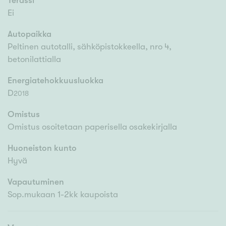
Terassi
Ei
Autopaikka
Peltinen autotalli, sähköpistokkeella, nro 4,
betonilattialla
Energiatehokkuusluokka
D
2018
Omistus
Omistus osoitetaan paperisella osakekirjalla
Huoneiston kunto
Hyvä
Vapautuminen
Sop.mukaan 1-2kk kaupoista