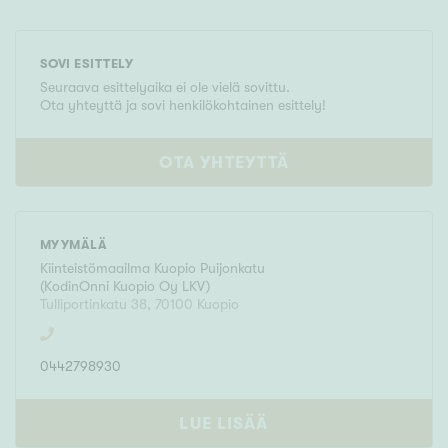
SOVI ESITTELY
Seuraava esittelyaika ei ole vielä sovittu.
Ota yhteyttä ja sovi henkilökohtainen esittely!
OTA YHTEYTTÄ
MYYMÄLÄ
Kiinteistömaailma
Kuopio Puijonkatu
(
KodinOnni Kuopio Oy LKV
)
Tulliportinkatu 38
,
70100
Kuopio
0442798930
LUE LISÄÄ