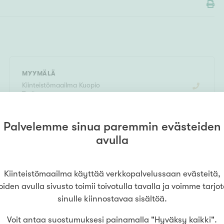
MYYMÄLÄ
Kiinteistömaailma
Kuopio
Torikartano
0442798910
(
Kuopion Huoneistovälitys Oy
)
Haapaniemenkatu 19
,
70110
Kuopio
Palvelemme sinua paremmin evästeiden
avulla
LUE LISÄÄ
Kiinteistömaailma käyttää verkkopalvelussaan evästeitä,
oiden avulla sivusto toimii toivotulla tavalla ja voimme tarjo
sinulle kiinnostavaa sisältöä.
Voit antaa suostumuksesi painamalla "Hyväksy kaikki".