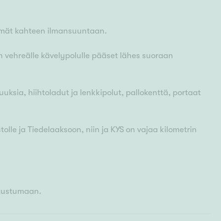
ymät kahteen ilmansuuntaan.
vehreälle kävelypolulle pääset lähes suoraan
uuksia, hiihtoladut ja lenkkipolut, pallokenttä, portaat
lle ja Tiedelaaksoon, niin ja KYS on vajaa kilometrin
utustumaan.