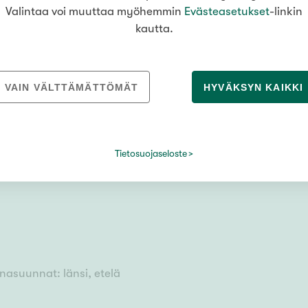
Valintaa voi muuttaa myöhemmin
Evästeasetukset
-linkin
kautta.
 Kuopio
VAIN VÄLTTÄMÄTTÖMÄT
HYVÄKSYN KAIKKI
Tietosuojaseloste
mukaan
unasuunnat: länsi, etelä