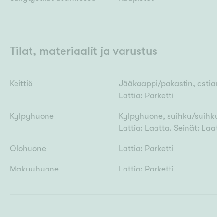
Tilat, materiaalit ja varustus
Keittiö
Jääkaappi/pakastin, astian
Lattia: Parketti
Kylpyhuone
Kylpyhuone, suihku/suihkus
Lattia: Laatta. Seinät: Laa
Olohuone
Lattia: Parketti
Makuuhuone
Lattia: Parketti