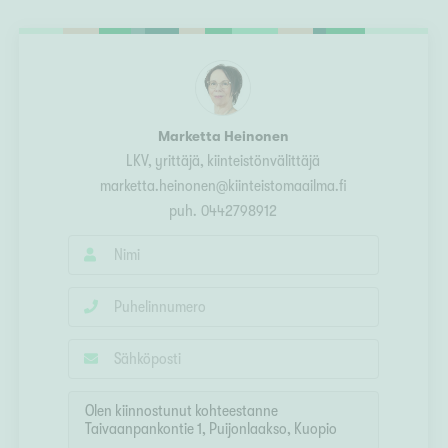
Ylivieska
Ylöjärvi
oki
rkulla
Marketta Heinonen
LKV, yrittäjä, kiinteistönvälittäjä
marketta.heinonen@kiinteistomaailma.fi
puh.
0442798912