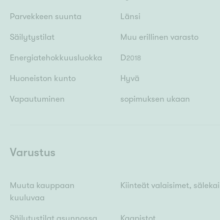
Parvekkeen suunta
Länsi
Säilytystilat
Muu erillinen varasto
Energiatehokkuusluokka
D
2018
Huoneiston kunto
Hyvä
Vapautuminen
sopimuksen ukaan
Varustus
Muuta kauppaan
Kiinteät valaisimet, säleka
kuuluvaa
Säilytystilat asunnossa
Kaapistot