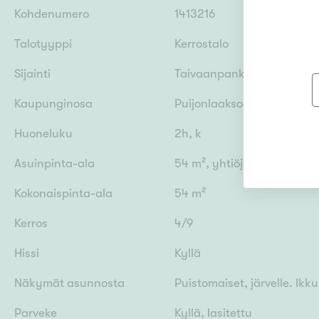
Kohdenumero
1413216
Talotyyppi
Kerrostalo
Sijainti
Taivaanpankontie 1, 70200
Kaupunginosa
Puijonlaakso
Huoneluku
2h, k
Asuinpinta-ala
54 m², yhtiöjärjestyksen 
Kokonaispinta-ala
54 m²
Kerros
4/9
Hissi
Kyllä
Näkymät asunnosta
Puistomaiset, järvelle. Ikk
Parveke
Kyllä, lasitettu