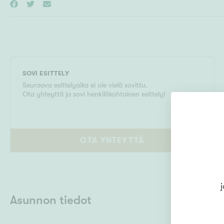
SOVI ESITTELY
Seuraava esittelyaika ei ole vielä sovittu.
Ota yhteyttä ja sovi henkilökohtainen esittely!
OTA YHTEYTTÄ
j
Asunnon tiedot