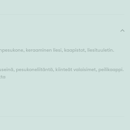
pesukone, keraaminen liesi, kaapistot, liesituuletin.
einä, pesukoneliitäntä, kiinteät valaisimet, peilikaappi.
tta