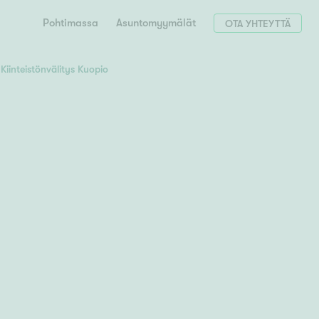
Pohtimassa
Asuntomyymälät
OTA YHTEYTTÄ
Kiinteistönvälitys Kuopio
Hae postinumerosi perusteella
unnon ostajille
 liittyvät
T
Tahko
Tampere
Tornio
Turku
totoimeksianto
Tuusula
V
 meidät
Vaasa
Valkeakoski
Vantaa
tys alueellasi
Varkaus
Y
vaniemi