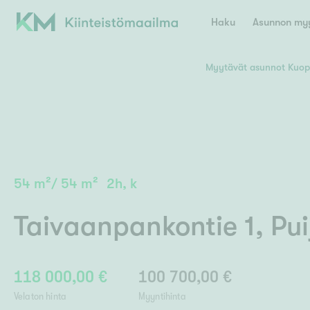
Haku
Asunnon myy
Myytävät asunnot Kuop
Valitse lähin myymäläpaikkakunta
Asun
E
K
Kiint
Tarj
Espoo
Ka
Ka
54
m²
/
54
m²
2h, k
Ki
Kiint
Ko
H
Digi
Taivaanpankontie 1
,
Pui
Hamina
Helsinki
Hyvinkää
Avoi
L
Hämeenlinna
Lah
118 000,00 €
100 700,00 €
Lev
I
Päätök
Velaton hinta
Myyntihinta