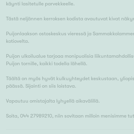
käynti lasitetulle parvekkeelle.
Tästä neljännen kerroksen kodista avautuvat kivat näk
Puijonlaakson ostoskeskus vieressä ja Sammakkolammen 
kotiovelta.
Puijon ulkoilualue tarjoaa monipuolisia liikuntamahdollis
Puijon tornille, kaikki todella lähellä.
Täältä on myös hyvät kulkuyhteydet keskustaan, yliopisto
päässä. Sijainti on siis loistava.
Vapautuu omistajalta lyhyellä aikavälillä.
Soita, 044 27989210, niin sovitaan milloin menisimme t