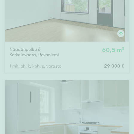
Näädänpolku 6
60,5 m²
Korkalovaara
,
Rovaniemi
1 mh, oh, k, kph, s, varasto
29 000 €