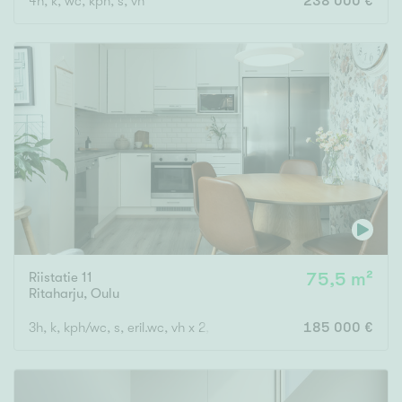
4h, k, wc, kph, s, vh
238 000 €
Riistatie 11
75,5 m²
Ritaharju
,
Oulu
3h, k, kph/wc, s, eril.wc, vh x 2, var., lasitettu parveke
185 000 €