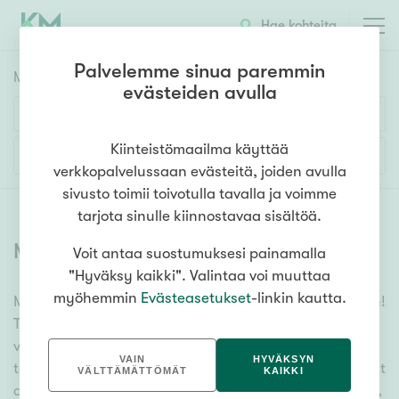
Hae kohteita
Palvelemme sinua paremmin
Myyntikohteet
HAE
evästeiden avulla
Huoneluku
Kiinteistömaailma käyttää
Lisää hakuehtoja
verkkopalvelussaan evästeitä, joiden avulla
1h
2h
3h
4h
5h+
sivusto toimii toivotulla tavalla ja voimme
tarjota sinulle kiinnostavaa sisältöä.
Myytävät asunnot
(
6381
)
Voit antaa suostumuksesi painamalla
Asuntotyyppi
"Hyväksy kaikki". Valintaa voi muuttaa
Kerros-/luhtitalo
myöhemmin
Evästeasetukset
-linkin kautta.
Meiltä löydät myytävät asunnot, oli tarpeesi mikä vain!
Rivitalo/paritalo
Tuhansien kohteiden ja satojen kiinteistönvälittäjien
Omakoti-/erillistalo
verkostomme auttaa sinua kenties elämäsi
VAIN
HYVÄKSYN
tärkeimmässä päätöksessä. Katso alta kaikki myytävät
Maa- tai metsätila
VÄLTTÄMÄTTÖMÄT
KAIKKI
asunnot. Hyödynnä myös kätevää hakutyökaluamme,