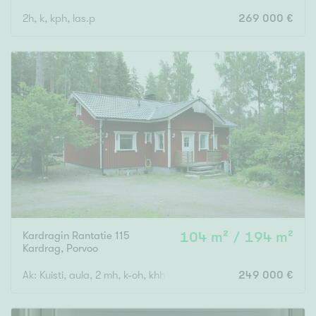
2h, k, kph, las.p
269 000 €
Kardragin Rantatie 115
104 m² / 194 m²
Kardrag
,
Porvoo
Ak: Kuisti, aula, 2 mh, k-oh, khh, wc, ph, s. Yk: Aula, 2 mh.
249 000 €