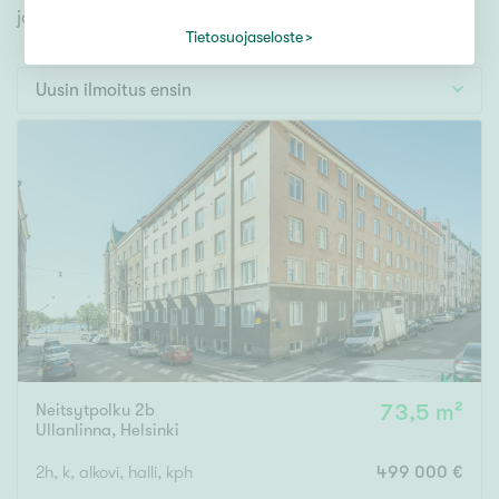
Tontti
jonka avulla löydät omien toiveidesi mukaisen kodin.
Vapaa-ajan asunto
Tietosuojaseloste
Toimitila
Uusin ilmoitus ensin
Autotalli
Muut
Hinta
000
000 €
Pinta-ala
Neitsytpolku 2b
73,5 m²
Asuinpinta-ala
Kokonaispinta-ala
Ullanlinna
,
Helsinki
m²
2h, k, alkovi, halli, kph
499 000 €