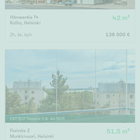
Hämeentie 14
42 m²
Kallio
,
Helsinki
2h, kk, kph
138 000 €
ESITTELY
Tiistaina
11
.
8
. klo
15
:
15
Porintie 2
51,5 m²
Munkkivuori
,
Helsinki