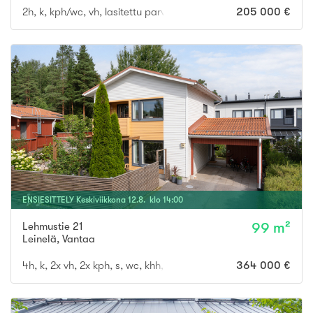
2h, k, kph/wc, vh, lasitettu parveke
205 000 €
ENSIESITTELY
Keskiviikkona
12
.
8
. klo
14
:
00
Lehmustie 21
99 m²
Leinelä
,
Vantaa
4h, k, 2x vh, 2x kph, s, wc, khh, p, terassi, var
364 000 €