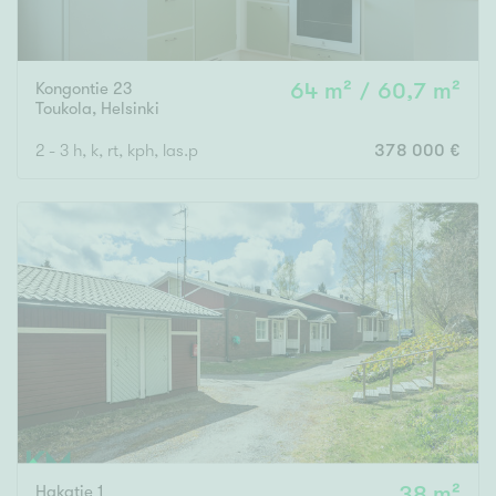
Kongontie 23
64 m² / 60,7 m²
Toukola
,
Helsinki
2 - 3 h, k, rt, kph, las.p
378 000 €
Hakatie 1
38 m²