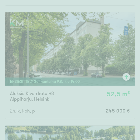
ENSIESITTELY
Sunnuntaina
9
.
8
. klo
14
:
00
Aleksis Kiven katu 48
52,5 m²
Alppiharju
,
Helsinki
2h, k, kph, p
245 000 €