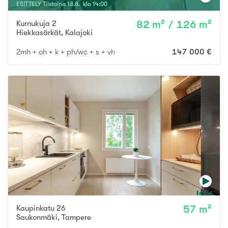
ESITTELY
Tiistaina
18
.
8
. klo
14
:
00
Kurnukuja 2
82 m² / 126 m²
Hiekkasärkät
,
Kalajoki
2mh + oh + k + ph/wc + s + vh + wc
147 000 €
Kaupinkatu 26
57 m²
Saukonmäki
,
Tampere