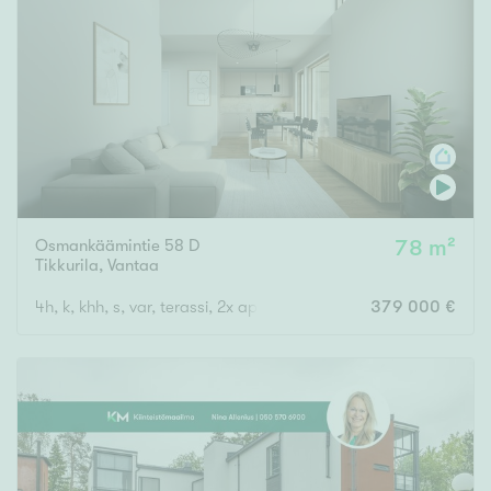
Osmankäämintie 58 D
78 m²
Tikkurila
,
Vantaa
4h, k, khh, s, var, terassi, 2x ap
379 000 €