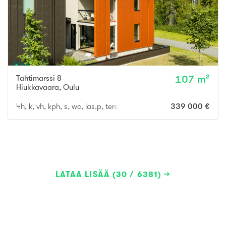
Tahtimarssi 8
107 m²
Hiukkavaara
,
Oulu
4h, k, vh, kph, s, wc, las.p, terassi + poreamme
339 000 €
LATAA LISÄÄ (30 / 6381)