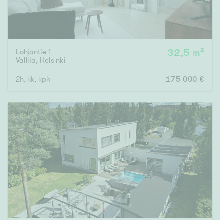
Lohjantie 1
32,5 m²
Vallila
,
Helsinki
2h, kk, kph
175 000 €