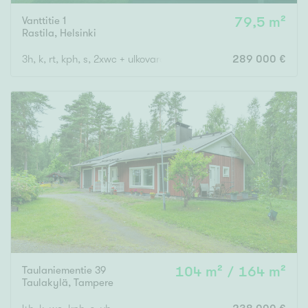
Vanttitie 1
79,5 m²
Rastila
,
Helsinki
3h, k, rt, kph, s, 2xwc + ulkovarasto ja piha
289 000 €
Taulaniementie 39
104 m² / 164 m²
Taulakylä
,
Tampere