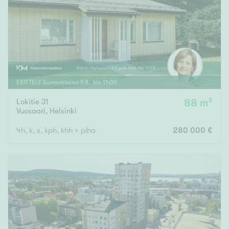
Tyydyttävä
Välttävä
Ominaisuudet
Hissi
ESITTELY
Sunnuntaina
9
.
8
. klo
11
:
00
Järvi- tai merinäköala
Maalämpö
Lokitie 31
88 m²
Vuosaari
,
Helsinki
Oma ranta
4h, k, s, kph, khh + piha
280 000 €
Oma sauna
Parveke
Senioriasunto