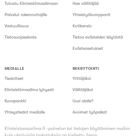
Tutustu Kiinteistömaailmaan
Hae välittäjää
Palvelut rakennuttajille
Yhteistyökumppanit
Vastuullisuus
Kotikansio
Tietosuojaseloste
Tietoa evästeiden käytöstä
Evästeasetukset
MEDIALLE
REKRYTOINTI
Tiedotteet
Yrittäjäksi
Kiinteistömaailma lyhyesti
Välittäjäksi
Kuvapankki
Uusi alalle?
Yhteystiedot medialle
Avoimet työpaikat
Kiinteistomaailma.fi -palvelun tai tietojen käyttäminen muihin
kuin yksityisiin tarkoituksiin on kielletty ilman