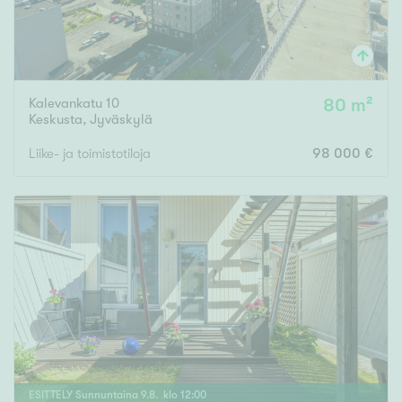
Kalevankatu 10
80 m²
Keskusta
,
Jyväskylä
Liike- ja toimistotiloja
98 000 €
ESITTELY
Sunnuntaina
9
.
8
. klo
12
:
00