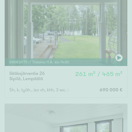
ENSIESITTELY
Tiistaina
11
.
8
. klo
14
:
30
Sääksjärventie 26
261 m² / 465 m²
Sipilä
,
Lempäälä
5h, k, työh., iso vh, khh, 3 wc, kph, s, iso autotalli, var., pihasa
690 000 €