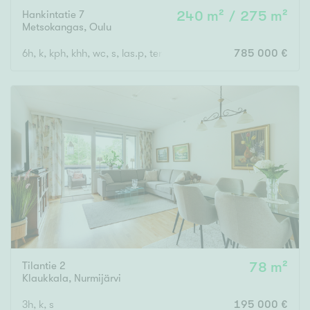
Hankintatie 7
240 m² / 275 m²
Metsokangas
,
Oulu
6h, k, kph, khh, wc, s, las.p, terassi + autotalli
785 000 €
Tilantie 2
78 m²
Klaukkala
,
Nurmijärvi
3h, k, s
195 000 €