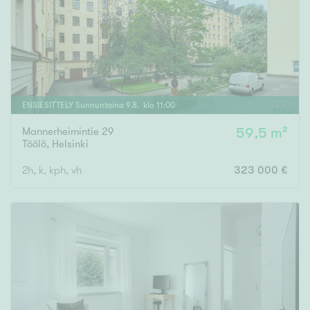
ENSIESITTELY
Sunnuntaina
9
.
8
. klo
11
:
00
Mannerheimintie 29
59,5 m²
Töölö
,
Helsinki
2h, k, kph, vh
323 000 €