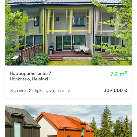
Haapaperhosentie 7
72 m²
Honkasuo
,
Helsinki
3h, avok, 2x kph, s, vh, terassi, piha, lämmin ulkovarasto
309 000 €