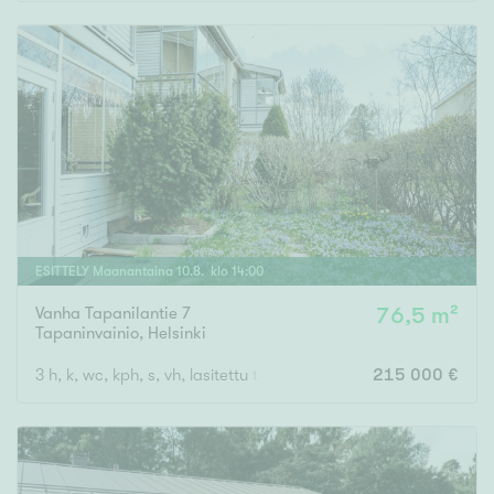
Rakennusvuosi
Uudiskohteet
Vain uudiskohteet
Ei uudiskohteita
ESITTELY
Maanantaina
10
.
8
. klo
14
:
00
Vanha Tapanilantie 7
76,5 m²
Arvokohteet
Tapaninvainio
,
Helsinki
Vain arvokohteet
Ei arvokohteita
3 h, k, wc, kph, s, vh, lasitettu terassi, piha
215 000 €
Kunto
Hyvä