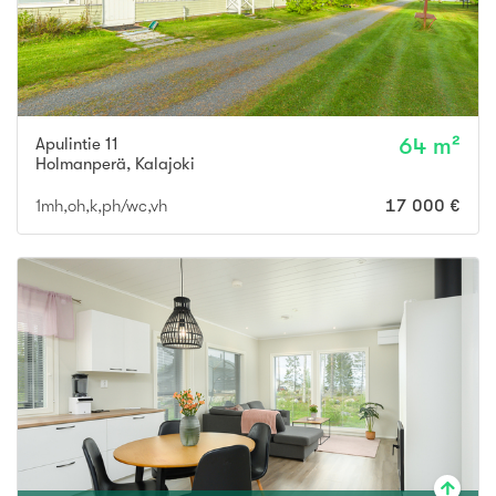
Apulintie 11
64 m²
Holmanperä
,
Kalajoki
1mh,oh,k,ph/wc,vh
17 000 €