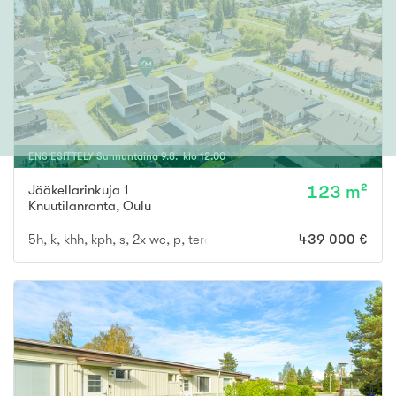
ENSIESITTELY
Sunnuntaina
9
.
8
. klo
12
:
00
Jääkellarinkuja 1
123 m²
Knuutilanranta
,
Oulu
5h, k, khh, kph, s, 2x wc, p, terassi
439 000 €