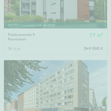
ESITTELY
Lauantaina
8
.
8
. klo
10
:
00
Palokunnantie 5
77 m²
Kauniainen
3h, k, p
349 000 €