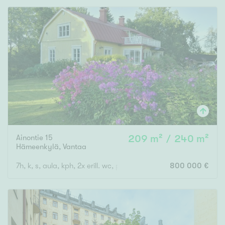
Ainontie 15
209 m² / 240 m²
Hämeenkylä
,
Vantaa
7h, k, s, aula, kph, 2x erill. wc, parveke, lasikuisti
800 000 €