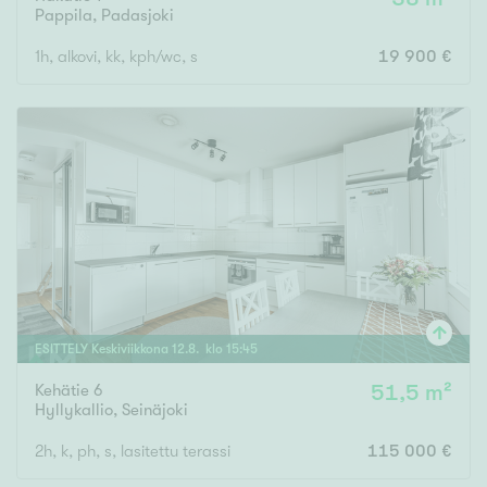
Pappila
,
Padasjoki
1h, alkovi, kk, kph/wc, s
19 900 €
ESITTELY
Keskiviikkona
12
.
8
. klo
15
:
45
Kehätie 6
51,5 m²
Hyllykallio
,
Seinäjoki
2h, k, ph, s, lasitettu terassi
115 000 €