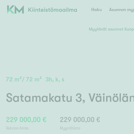
Haku
Asunnon myy
Myytävät asunnot Kuop
Valitse lähin myymäläpaikkakunta
Asun
E
K
Kiint
Tarj
Espoo
Ka
Ka
72
m²
/
72
m²
3h, k, s
Ki
Kiint
Ko
H
Digi
Satamakatu 3
,
Väinölä
Hamina
Helsinki
Hyvinkää
Avoi
L
Hämeenlinna
Lah
229 000,00 €
229 000,00 €
Lev
I
Päätök
Velaton hinta
Myyntihinta