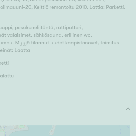
rtoilmauuni-20, Keittiö remontoitu 2010. Lattia: Parketti.
appi, pesukoneliitäntä, rättipatteri,
ät valaisimet, sähkösauna, erillinen wc,
mpu. Myyjä tilannut uudet kaapistonovet, toimitus
 Seinät: Laatta
petti
aalattu