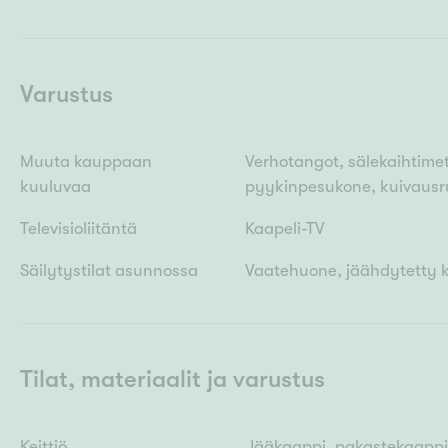
Varustus
Muuta kauppaan
Verhotangot, sälekaihtime
kuuluvaa
pyykinpesukone, kuivausru
Televisioliitäntä
Kaapeli-TV
Säilytystilat asunnossa
Vaatehuone, jäähdytetty ke
Tilat, materiaalit ja varustus
Keittiö
Jääkaappi, pakastekaappi (