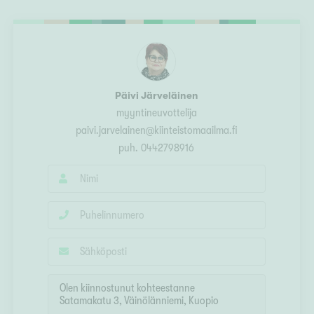
Ylivieska
Ylöjärvi
oki
rkulla
Päivi Järveläinen
myyntineuvottelija
paivi.jarvelainen@kiinteistomaailma.fi
puh.
0442798916