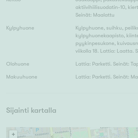
aktiivihiilisuodatin-10, kie
Seinät: Maalattu
Kylpyhuone
Kylpyhuone, suihku, peilika
kylpyhuonekaapisto, kiinte
pyykinpesukone, kuivausru
viikolla 18. Lattia: Laatta.
Olohuone
Lattia: Parketti. Seinät: Ta
Makuuhuone
Lattia: Parketti. Seinät: M
Sijainti kartalla
+