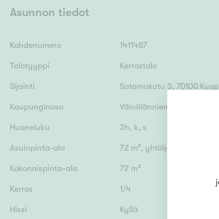
Asunnon tiedot
Kohdenumero
1411487
Talotyyppi
Kerrostalo
Sijainti
Satamakatu 3, 70100 Kuop
Kaupunginosa
Väinölänniemi
Huoneluku
3h, k, s
Asuinpinta-ala
72 m², yhtiöjärjestyksen 
Kokonaispinta-ala
72 m²
j
Kerros
1/4
Hissi
Kyllä