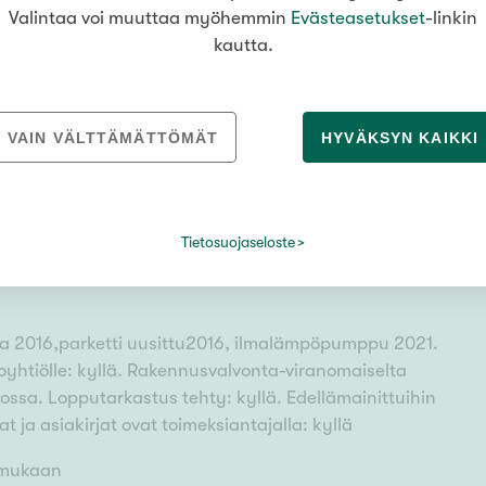
Valintaa voi muuttaa myöhemmin
Evästeasetukset
-linkin
unasuunnat: pohjoinen, etelä
kautta.
VAIN VÄLTTÄMÄTTÖMÄT
HYVÄKSYN KAIKKI
iatodistusta
Tietosuojaseloste
ella osakekirjalla
una 2016,parketti uusittu2016, ilmalämpöpumppu 2021.
loyhtiölle: kyllä. Rakennusvalvonta-viranomaiselta
dossa. Lopputarkastus tehty: kyllä. Edellämainittuihin
at ja asiakirjat ovat toimeksiantajalla: kyllä
.mukaan