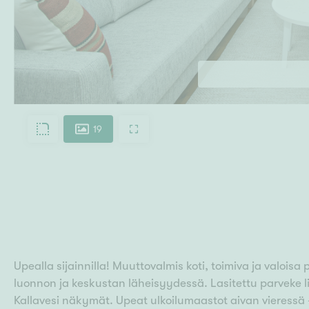
19
Upealla sijainnilla! Muuttovalmis koti, toimiva ja valois
luonnon ja keskustan läheisyydessä. Lasitettu parveke 
Kallavesi näkymät. Upeat ulkoilumaastot aivan vieressä –