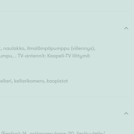
t, naulakko, ilmalämpöpumppu (viilennys),
mpu, . TV-antennit: Kaapeli-TV liittymä
llari, kellarikomero, kaapistot
Festivo)-16, astianpesukone-20, liesituuletin/