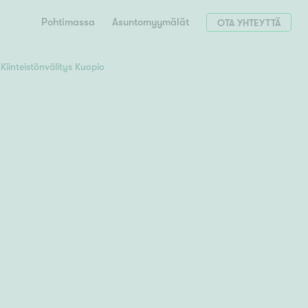
Pohtimassa
Asuntomyymälät
OTA YHTEYTTÄ
Kiinteistönvälitys Kuopio
Hae postinumerosi perusteella
unnon ostajille
 liittyvät
T
Tahko
Tampere
Tornio
Turku
totoimeksianto
Tuusula
V
 meidät
Vaasa
Valkeakoski
Vantaa
tys alueellasi
Varkaus
Y
vaniemi