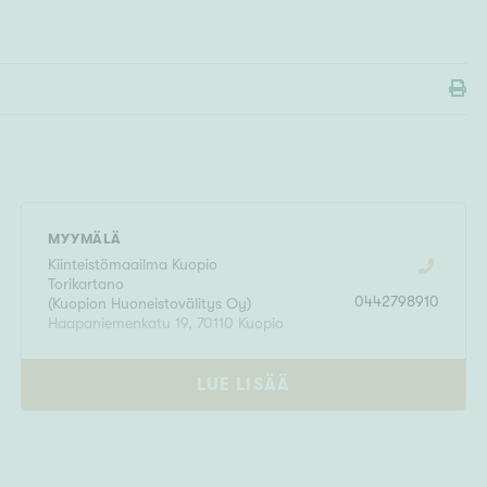
MYYMÄLÄ
Kiinteistömaailma
Kuopio
Torikartano
0442798910
(
Kuopion Huoneistovälitys Oy
)
Haapaniemenkatu 19
,
70110
Kuopio
LUE LISÄÄ