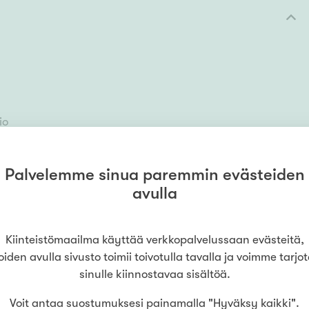
io
Palvelemme sinua paremmin evästeiden
avulla
mukaan
Kiinteistömaailma käyttää verkkopalvelussaan evästeitä,
oiden avulla sivusto toimii toivotulla tavalla ja voimme tarjo
sinulle kiinnostavaa sisältöä.
Voit antaa suostumuksesi painamalla "Hyväksy kaikki".