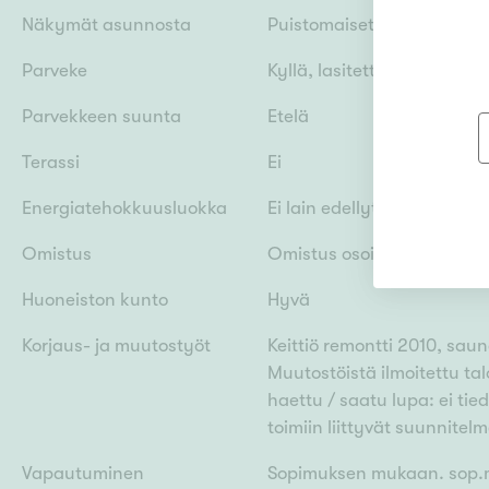
Näkymät asunnosta
Puistomaiset, pihalle. Ikk
Parveke
Kyllä, lasitettu
Parvekkeen suunta
Etelä
Terassi
Ei
Energiatehokkuusluokka
Ei lain edellyttämää energ
Omistus
Omistus osoitetaan paperis
Huoneiston kunto
Hyvä
Korjaus- ja muutostyöt
Keittiö remontti 2010, sa
Muutostöistä ilmoitettu ta
haettu / saatu lupa: ei tie
toimiin liittyvät suunnitelm
Vapautuminen
Sopimuksen mukaan. sop