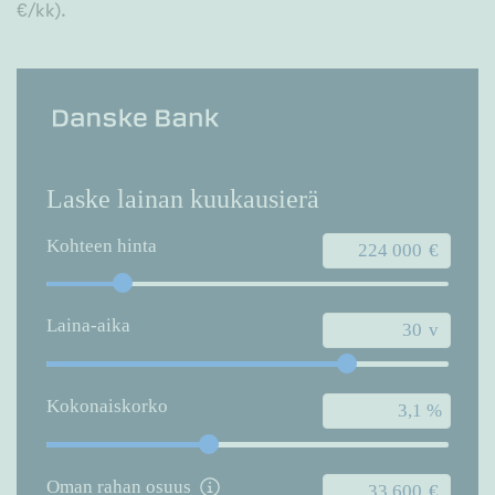
€/kk).