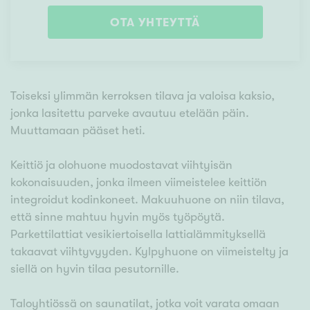
OTA YHTEYTTÄ
Toiseksi ylimmän kerroksen tilava ja valoisa kaksio,
jonka lasitettu parveke avautuu etelään päin.
Muuttamaan pääset heti.
Keittiö ja olohuone muodostavat viihtyisän
kokonaisuuden, jonka ilmeen viimeistelee keittiön
integroidut kodinkoneet. Makuuhuone on niin tilava,
että sinne mahtuu hyvin myös työpöytä.
Parkettilattiat vesikiertoisella lattialämmityksellä
takaavat viihtyvyyden. Kylpyhuone on viimeistelty ja
siellä on hyvin tilaa pesutornille.
Taloyhtiössä on saunatilat, jotka voit varata omaan