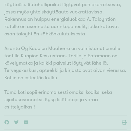
käyttöösi. Autohallipaikat löytyvät pohjakerroksesta,
jossa myös yhteiskäyttöauto vuokrattavissa.
Rakennus on huippu energialuokkaa A. Taloyhtiön
katolle on asennettu aurinkopaneelit, jotka kattavat
osan taloyhtiön sähkönkulutuksesta.
Asunto Oy Kuopion Maaherra on valmistunut omalle
tontille Kuopion Keskustaan. Torille ja Satamaan on
kävelymatka ja kaikki palvelut löytyvät lähellä.
Terveyskeskus, apteekki ja kirjasto ovat aivan vieressä.
Kotiin on esteetön kulku.
Tämä koti sopii erinomaisesti omaksi kodiksi sekä
sijoitusasunnoksi. Kysy lisätietoja ja varaa
esittelyaikasi!