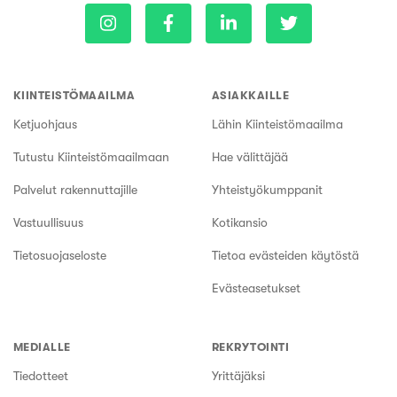
KIINTEISTÖMAAILMA
ASIAKKAILLE
Ketjuohjaus
Lähin Kiinteistömaailma
Tutustu Kiinteistömaailmaan
Hae välittäjää
Palvelut rakennuttajille
Yhteistyökumppanit
Vastuullisuus
Kotikansio
Tietosuojaseloste
Tietoa evästeiden käytöstä
Evästeasetukset
MEDIALLE
REKRYTOINTI
Tiedotteet
Yrittäjäksi