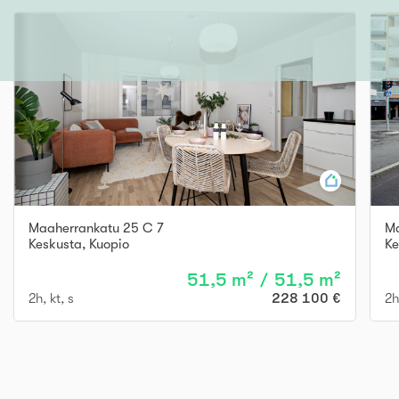
Maaherrankatu 25 C 7
Ma
Keskusta
,
Kuopio
Ke
51,5 m² / 51,5 m²
2h, kt, s
228 100 €
2h