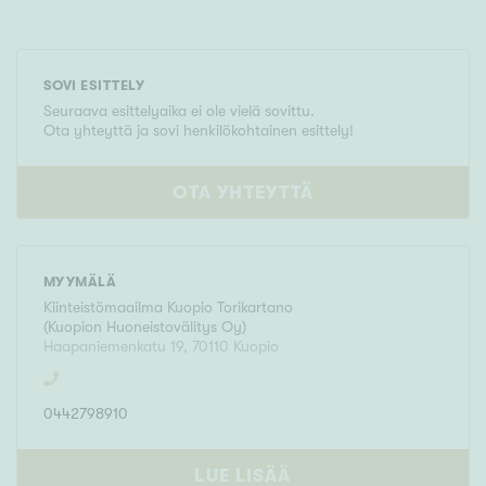
SOVI ESITTELY
Seuraava esittelyaika ei ole vielä sovittu.
Ota yhteyttä ja sovi henkilökohtainen esittely!
OTA YHTEYTTÄ
MYYMÄLÄ
Kiinteistömaailma
Kuopio Torikartano
(
Kuopion Huoneistovälitys Oy
)
Haapaniemenkatu 19
,
70110
Kuopio
0442798910
LUE LISÄÄ