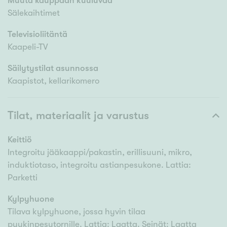
Muuta kauppaan kuuluvaa
Sälekaihtimet
Televisioliitäntä
Kaapeli-TV
Säilytystilat asunnossa
Kaapistot, kellarikomero
Tilat, materiaalit ja varustus
Keittiö
Integroitu jääkaappi/pakastin, erillisuuni, mikro,
induktiotaso, integroitu astianpesukone. Lattia:
Parketti
Kylpyhuone
Tilava kylpyhuone, jossa hyvin tilaa
pyykinpesutornille. Lattia: Laatta. Seinät: Laatta