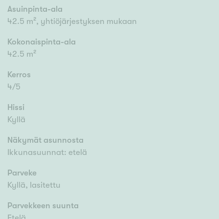
Asuinpinta-ala
42.5 m², yhtiöjärjestyksen mukaan
Kokonaispinta-ala
42.5 m²
Kerros
4/5
Hissi
Kyllä
Näkymät asunnosta
Ikkunasuunnat: etelä
Parveke
Kyllä, lasitettu
Parvekkeen suunta
Etelä