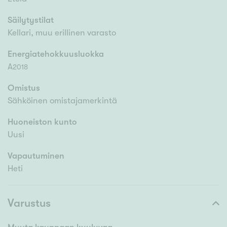
Säilytystilat
Kellari, muu erillinen varasto
Energiatehokkuusluokka
A
2018
Omistus
Sähköinen omistajamerkintä
Huoneiston kunto
Uusi
Vapautuminen
Heti
Varustus