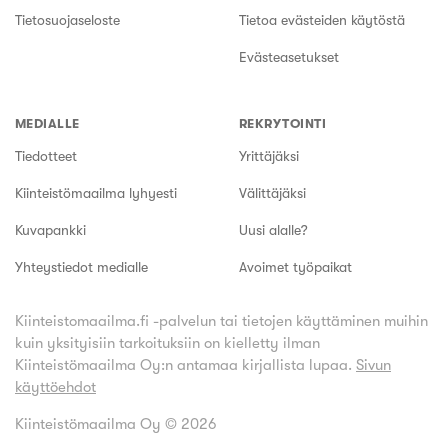
Tietosuojaseloste
Tietoa evästeiden käytöstä
Evästeasetukset
MEDIALLE
REKRYTOINTI
Tiedotteet
Yrittäjäksi
Kiinteistömaailma lyhyesti
Välittäjäksi
Kuvapankki
Uusi alalle?
Yhteystiedot medialle
Avoimet työpaikat
Kiinteistomaailma.fi -palvelun tai tietojen käyttäminen muihin
kuin yksityisiin tarkoituksiin on kielletty ilman
Kiinteistömaailma Oy:n antamaa kirjallista lupaa.
Sivun
käyttöehdot
Kiinteistömaailma Oy ©
2026