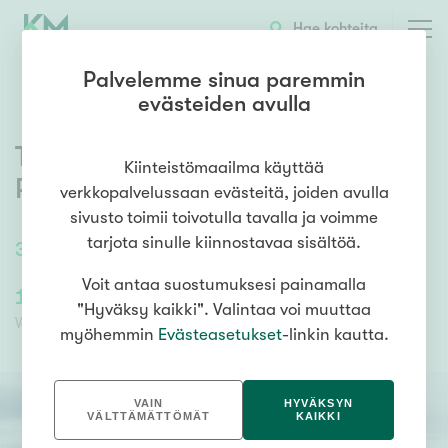
OTA YHTEYTTÄ
ESITTELY
KOHTEEN TIEDOT
Hae kohteita
Palvelemme sinua paremmin
evästeiden avulla
Taivaanpankontie 27c
,
Kiinteistömaailma käyttää
Puijonlaakso
,
Kuopio
verkkopalvelussaan evästeitä, joiden avulla
sivusto toimii toivotulla tavalla ja voimme
tarjota sinulle kiinnostavaa sisältöä.
38,5
m²
/
38,5
m²
2h, kt
Voit antaa suostumuksesi painamalla
175 000,00 €
77 447,83 €
"Hyväksy kaikki". Valintaa voi muuttaa
Velaton hinta
Myyntihinta
myöhemmin
Evästeasetukset
-linkin kautta.
VAIN
HYVÄKSYN
VÄLTTÄMÄTTÖMÄT
KAIKKI