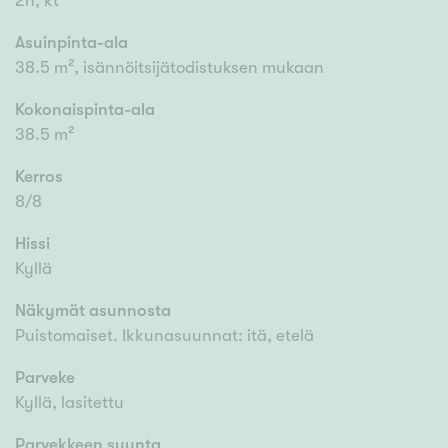
2h, kt
Asuinpinta-ala
38.5 m², isännöitsijätodistuksen mukaan
Kokonaispinta-ala
38.5 m²
Kerros
8/8
Hissi
Kyllä
Näkymät asunnosta
Puistomaiset. Ikkunasuunnat: itä, etelä
Parveke
Kyllä, lasitettu
Parvekkeen suunta