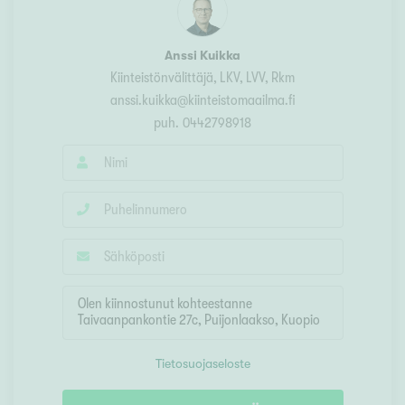
Anssi Kuikka
Kiinteistönvälittäjä, LKV, LVV, Rkm
anssi.kuikka@kiinteistomaailma.fi
puh.
0442798918
Tietosuojaseloste