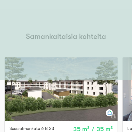
Samankaltaisia kohteita
Susisalmenkatu 6 B 23
35 m² / 35 m²
La