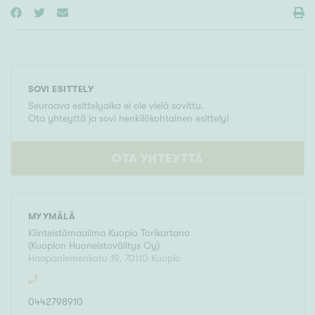
SOVI ESITTELY
Seuraava esittelyaika ei ole vielä sovittu.
Ota yhteyttä ja sovi henkilökohtainen esittely!
OTA YHTEYTTÄ
MYYMÄLÄ
Kiinteistömaailma
Kuopio Torikartano
(
Kuopion Huoneistovälitys Oy
)
Haapaniemenkatu 19
,
70110
Kuopio
0442798910