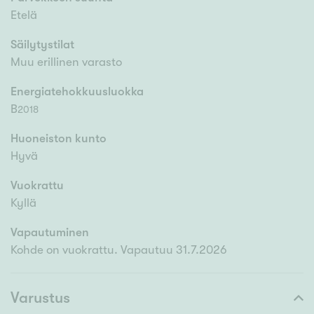
Etelä
Säilytystilat
Muu erillinen varasto
Energiatehokkuusluokka
B
2018
Huoneiston kunto
Hyvä
Vuokrattu
Kyllä
Vapautuminen
Kohde on vuokrattu. Vapautuu 31.7.2026
Varustus