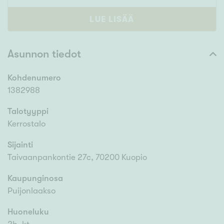
LUE LISÄÄ
Asunnon tiedot
Kohdenumero
1382988
Talotyyppi
Kerrostalo
Sijainti
Taivaanpankontie 27c, 70200 Kuopio
Kaupunginosa
Puijonlaakso
Huoneluku