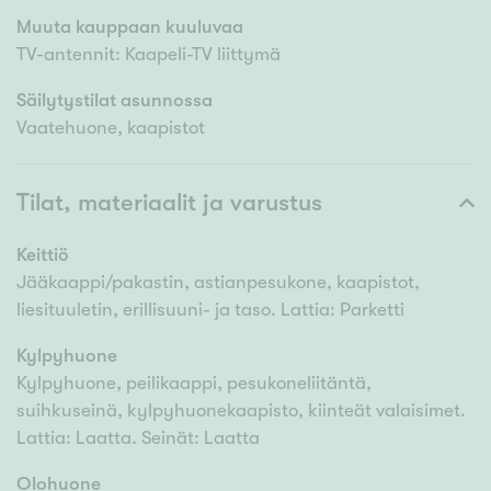
Muuta kauppaan kuuluvaa
TV-antennit: Kaapeli-TV liittymä
Säilytystilat asunnossa
Vaatehuone, kaapistot
Tilat, materiaalit ja varustus
Keittiö
Jääkaappi/pakastin, astianpesukone, kaapistot,
liesituuletin, erillisuuni- ja taso. Lattia: Parketti
Kylpyhuone
Kylpyhuone, peilikaappi, pesukoneliitäntä,
suihkuseinä, kylpyhuonekaapisto, kiinteät valaisimet.
Lattia: Laatta. Seinät: Laatta
Olohuone