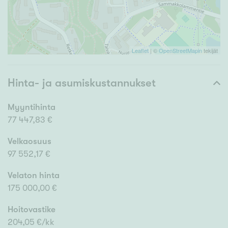
Leaflet
| ©
OpenStreetMapin
tekijät
Hinta- ja asumiskustannukset
Myyntihinta
77 447,83 €
Velkaosuus
97 552,17 €
Velaton hinta
175 000,00 €
Hoitovastike
204,05 €/kk