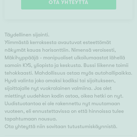
OTA YHTEYTTÄ
Täydellinen sijainti.
Ylimmästä kerroksesta avautuvat esteettömät
näkymät kauas horisonttiin. Nimensä veroisesti,
Mäkihyppääjä - monipuoliset ulkoilumaastot lähellä
samoin KYS, yliopisto ja keskusta. Bussi liikenne toimii
tehokkaasti. Mahdollisuus ostaa myös autohallipaikka.
Hyvä valinta joko omaksi kodiksi tai sijoitukseen,
sijoittajalle nyt vuokralainen valmiina. Jos olet
miettinyt uudehkon kodin ostoa, oikea hetki on nyt.
Uudistuotantoa ei ole rakennettu nyt muutamaan
vuoteen, eli ennustettavissa on että hinnoissa tulee
tapahtumaan nousua.
Ota yhteyttä niin sovitaan tutustumiskäynnistä.