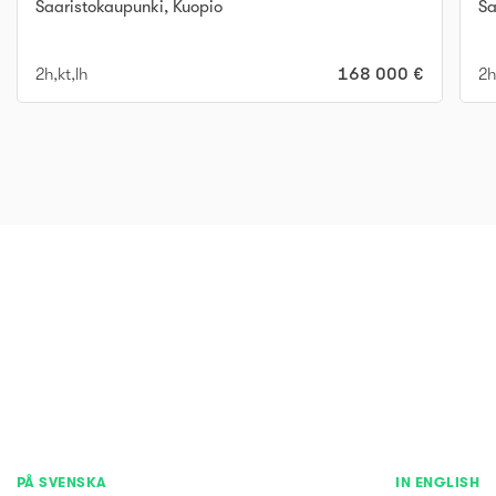
Saaristokaupunki
,
Kuopio
Sa
2h,kt,lh
168 000 €
2h
PÅ SVENSKA
IN ENGLISH