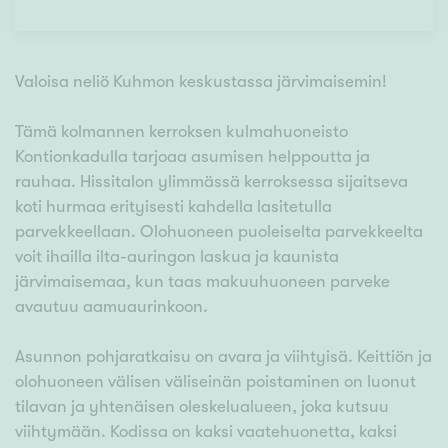
Valoisa neliö Kuhmon keskustassa järvimaisemin!
Tämä kolmannen kerroksen kulmahuoneisto
Kontionkadulla tarjoaa asumisen helppoutta ja
rauhaa. Hissitalon ylimmässä kerroksessa sijaitseva
koti hurmaa erityisesti kahdella lasitetulla
parvekkeellaan. Olohuoneen puoleiselta parvekkeelta
voit ihailla ilta-auringon laskua ja kaunista
järvimaisemaa, kun taas makuuhuoneen parveke
avautuu aamuaurinkoon.
Asunnon pohjaratkaisu on avara ja viihtyisä. Keittiön ja
olohuoneen välisen väliseinän poistaminen on luonut
tilavan ja yhtenäisen oleskelualueen, joka kutsuu
viihtymään. Kodissa on kaksi vaatehuonetta, kaksi