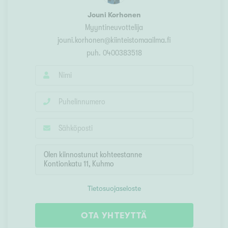
Jouni Korhonen
Myyntineuvottelija
jouni.korhonen@kiinteistomaailma.fi
puh.
0400383518
Tietosuojaseloste
OTA YHTEYTTÄ