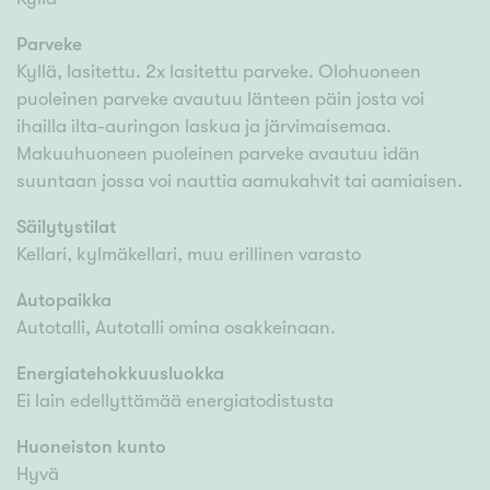
Parveke
Kyllä, lasitettu. 2x lasitettu parveke. Olohuoneen
puoleinen parveke avautuu länteen päin josta voi
ihailla ilta-auringon laskua ja järvimaisemaa.
Makuuhuoneen puoleinen parveke avautuu idän
suuntaan jossa voi nauttia aamukahvit tai aamiaisen.
Säilytystilat
Kellari, kylmäkellari, muu erillinen varasto
Autopaikka
Autotalli, Autotalli omina osakkeinaan.
Energiatehokkuusluokka
Ei lain edellyttämää energiatodistusta
Huoneiston kunto
Hyvä