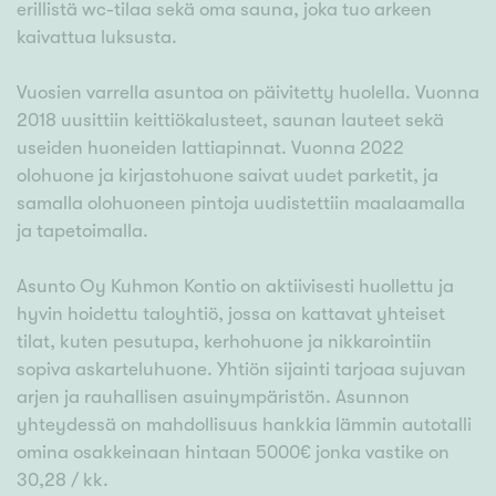
erillistä wc-tilaa sekä oma sauna, joka tuo arkeen
kaivattua luksusta.
Vuosien varrella asuntoa on päivitetty huolella. Vuonna
2018 uusittiin keittiökalusteet, saunan lauteet sekä
useiden huoneiden lattiapinnat. Vuonna 2022
olohuone ja kirjastohuone saivat uudet parketit, ja
samalla olohuoneen pintoja uudistettiin maalaamalla
ja tapetoimalla.
Asunto Oy Kuhmon Kontio on aktiivisesti huollettu ja
hyvin hoidettu taloyhtiö, jossa on kattavat yhteiset
tilat, kuten pesutupa, kerhohuone ja nikkarointiin
sopiva askarteluhuone. Yhtiön sijainti tarjoaa sujuvan
arjen ja rauhallisen asuinympäristön. Asunnon
yhteydessä on mahdollisuus hankkia lämmin autotalli
omina osakkeinaan hintaan 5000€ jonka vastike on
30,28 / kk.