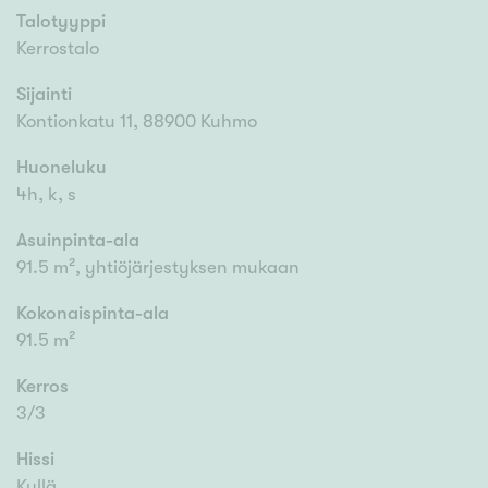
Talotyyppi
Kerrostalo
Sijainti
Kontionkatu 11, 88900 Kuhmo
Huoneluku
4h, k, s
Asuinpinta-ala
91.5 m², yhtiöjärjestyksen mukaan
Kokonaispinta-ala
91.5 m²
Kerros
3/3
Hissi
Kyllä