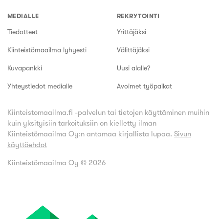
MEDIALLE
REKRYTOINTI
Tiedotteet
Yrittäjäksi
Kiinteistömaailma lyhyesti
Välittäjäksi
Kuvapankki
Uusi alalle?
Yhteystiedot medialle
Avoimet työpaikat
Kiinteistomaailma.fi -palvelun tai tietojen käyttäminen muihin
kuin yksityisiin tarkoituksiin on kielletty ilman
Kiinteistömaailma Oy:n antamaa kirjallista lupaa.
Sivun
käyttöehdot
Kiinteistömaailma Oy ©
2026