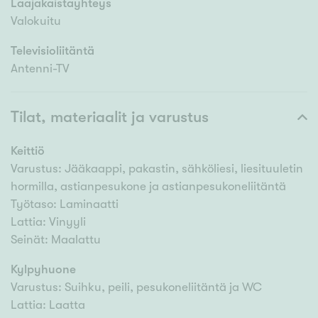
Laajakaistayhteys
Valokuitu
Televisioliitäntä
Antenni-TV
Tilat, materiaalit ja varustus
Keittiö
Varustus: Jääkaappi, pakastin, sähköliesi, liesituuletin
hormilla, astianpesukone ja astianpesukoneliitäntä
Työtaso: Laminaatti
Lattia: Vinyyli
Seinät: Maalattu
Kylpyhuone
Varustus: Suihku, peili, pesukoneliitäntä ja WC
Lattia: Laatta