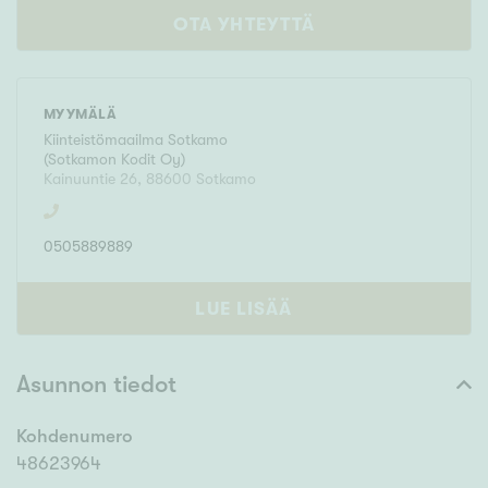
OTA YHTEYTTÄ
MYYMÄLÄ
Kiinteistömaailma
Sotkamo
(
Sotkamon Kodit Oy
)
Kainuuntie 26
,
88600
Sotkamo
0505889889
LUE LISÄÄ
Asunnon tiedot
Kohdenumero
48623964