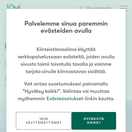
OTA YHTEYTTÄ
ESITTELY
KOHTEEN TIEDOT
Hae kohteita
Palvelemme sinua paremmin
evästeiden avulla
Kontionkatu 11
,
Kuhmo
Kiinteistömaailma käyttää
verkkopalvelussaan evästeitä, joiden avulla
91,5
m²
/
91,5
m²
4h, k, s
sivusto toimii toivotulla tavalla ja voimme
tarjota sinulle kiinnostavaa sisältöä.
115 000,00 €
115 000,00 €
Voit antaa suostumuksesi painamalla
Velaton hinta
Myyntihinta
"Hyväksy kaikki". Valintaa voi muuttaa
myöhemmin
Evästeasetukset
-linkin kautta.
VAIN
HYVÄKSYN
VÄLTTÄMÄTTÖMÄT
KAIKKI