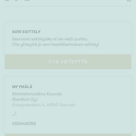
SOVI ESITTELY
Seuraava esittelyaika ei ole vielä sovittu.
Ota yhteyttä ja sovi henkilökohtainen esittely!
OTA YHTEYTTÄ
MYYMÄLÄ
Kiinteistömaailma
Kouvola
(
SamKoti Oy
)
Kauppalankatu 6
,
45100
Kouvola
0504410765