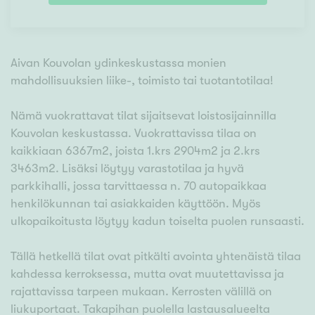
Aivan Kouvolan ydinkeskustassa monien
mahdollisuuksien liike-, toimisto tai tuotantotilaa!
Nämä vuokrattavat tilat sijaitsevat loistosijainnilla
Kouvolan keskustassa. Vuokrattavissa tilaa on
kaikkiaan 6367m2, joista 1.krs 2904m2 ja 2.krs
3463m2. Lisäksi löytyy varastotilaa ja hyvä
parkkihalli, jossa tarvittaessa n. 70 autopaikkaa
henkilökunnan tai asiakkaiden käyttöön. Myös
ulkopaikoitusta löytyy kadun toiselta puolen runsaasti.
Tällä hetkellä tilat ovat pitkälti avointa yhtenäistä tilaa
kahdessa kerroksessa, mutta ovat muutettavissa ja
rajattavissa tarpeen mukaan. Kerrosten välillä on
liukuportaat. Takapihan puolella lastausalueelta