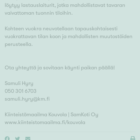
löytyy lastauslaiturit, jotka mahdollistavat tavaran
vaivattoman tuonnin tiloihin.
Kohteen vuokra neuvotellaan tapauskohtaisesti
vuokrattavan tilan koon ja mahdollisten muutostöiden
perusteella.
Ota yhteyttä ja sovitaan käynti paikan päällä!
Samuli Hyry
050 301 6703
samuli.hyry@km.fi
Kiinteistömaailma Kouvola | SamKoti Oy
www.kiinteistomaailma.fi/kouvola