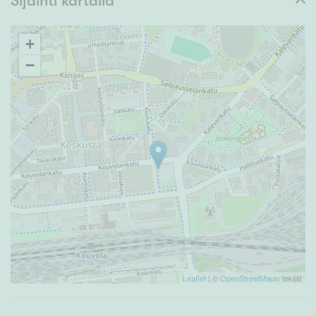
Sijainti kartalla
+
−
Leaflet
| ©
OpenStreetMapin
tekijät