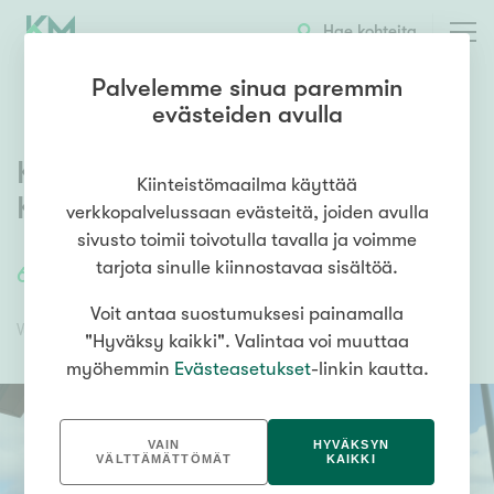
OTA YHTEYTTÄ
ESITTELY
KOHTEEN TIEDOT
Hae kohteita
Palvelemme sinua paremmin
evästeiden avulla
Kouvolankatu 30
,
Keskusta
,
Kiinteistömaailma käyttää
Kouvola
verkkopalvelussaan evästeitä, joiden avulla
sivusto toimii toivotulla tavalla ja voimme
tarjota sinulle kiinnostavaa sisältöä.
6839
m²
/
6839
m²
Liikehuoneisto
Voit antaa suostumuksesi painamalla
Vuokra
Vuokravakuus
"Hyväksy kaikki". Valintaa voi muuttaa
myöhemmin
Evästeasetukset
-linkin kautta.
VAIN
HYVÄKSYN
VÄLTTÄMÄTTÖMÄT
KAIKKI