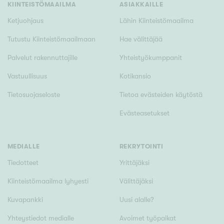
KIINTEISTÖMAAILMA
ASIAKKAILLE
Ketjuohjaus
Lähin Kiinteistömaailma
Tutustu Kiinteistömaailmaan
Hae välittäjää
Palvelut rakennuttajille
Yhteistyökumppanit
Vastuullisuus
Kotikansio
Tietosuojaseloste
Tietoa evästeiden käytöstä
Evästeasetukset
MEDIALLE
REKRYTOINTI
Tiedotteet
Yrittäjäksi
Kiinteistömaailma lyhyesti
Välittäjäksi
Kuvapankki
Uusi alalle?
Yhteystiedot medialle
Avoimet työpaikat