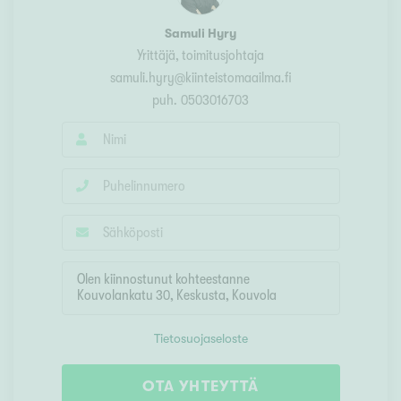
Samuli Hyry
Yrittäjä, toimitusjohtaja
samuli.hyry@kiinteistomaailma.fi
puh.
0503016703
Tietosuojaseloste
OTA YHTEYTTÄ