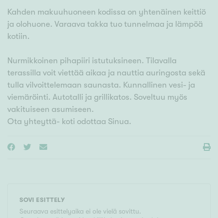
Kahden makuuhuoneen kodissa on yhtenäinen keittiö
ja olohuone. Varaava takka tuo tunnelmaa ja lämpöä
kotiin.
Nurmikkoinen pihapiiri istutuksineen. Tilavalla
terassilla voit viettää aikaa ja nauttia auringosta sekä
tulla vilvoittelemaan saunasta. Kunnallinen vesi- ja
viemäröinti. Autotalli ja grillikatos. Soveltuu myös
vakituiseen asumiseen.
SOVI ESITTELY
Seuraava esittelyaika ei ole vielä sovittu.