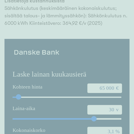
Lisätietoja kustannuksista
Sähkönkulutus (keskimääräinen kokonaiskulutus;
sisältää talous- ja lämmityssähkön): Sähkönkulutus n.
6000 kWh Kiinteistövero: 364,92 €/v (2025)