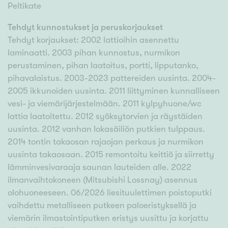
Peltikate
Tehdyt kunnostukset ja peruskorjaukset
Tehdyt korjaukset: 2002 lattioihin asennettu
laminaatti. 2003 pihan kunnostus, nurmikon
perustaminen, pihan laatoitus, portti, lipputanko,
pihavalaistus. 2003-2023 pattereiden uusinta. 2004-
2005 ikkunoiden uusinta. 2011 liittyminen kunnalliseen
vesi- ja viemärijärjestelmään. 2011 kylpyhuone/wc
lattia laatoitettu. 2012 syöksytorvien ja räystäiden
uusinta. 2012 vanhan lokasäiliön putkien tulppaus.
2014 tontin takaosan rajaojan perkaus ja nurmikon
uusinta takaosaan. 2015 remontoitu keittiö ja siirretty
lämminvesivaraaja saunan lauteiden alle. 2022
ilmanvaihtokoneen (Mitsubishi Lossnay) asennus
olohuoneeseen. 06/2026 liesituulettimen poistoputki
vaihdettu metalliseen putkeen paloeristyksellä ja
viemärin ilmastointiputken eristys uusittu ja korjattu