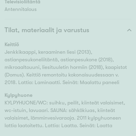
Televisioliitäntä
Antennitalous
Tilat, materiaalit ja varustus
Keittiö
Jenkkikaappi, keraaminen liesi (2013),
astianpesukoneliitäntä, astianpesukone (2018),
mikroaaltouuni, liesituuletin hormiin (2018), kaapistot
(Domus). Keittiö remontoitu kokonaisuudessaan v.
2018. Lattia: Laminaatti. Seinät: Maalattu paneeli
Kylpyhuone
KYLPYHUONE/WC: suihku, peilit, kiinteät valaisimet,
wc-istuin, lavuaari. SAUNA: sähkökiuas, kiinteät
valaisimet, lämminvesivaraaja. 2011 kylpyhuoneen
lattia laatoitettu. Lattia: Laatta. Seinät: Laatta