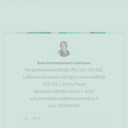
Satu Hurmalainen-Lehtinen
Ylempi kiinteistönvälittäjä, YKV, LKV, LVV, KiAT
,
Laillistettu kiinteistönvälittäjä ja vuokravälittäjä
LKV, LVV v. 2011 ja Ylempi
kiinteistönvälittäjätutkinto v. 2020
satu.hurmalainen@kiinteistomaailma.fi
puh.
0503016700