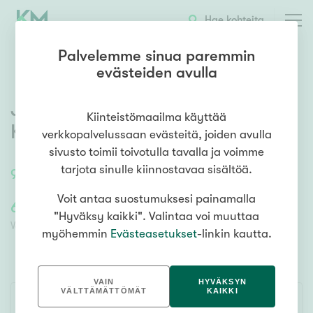
OTA YHTEYTTÄ
ESITTELY
KOHTEEN TIEDOT
TARJOUSKAUPPA
Hae kohteita
Palvelemme sinua paremmin
evästeiden avulla
Jaalantie 265 (ent. 261)
,
Jaala
,
Kiinteistömaailma käyttää
Kouvola
verkkopalvelussaan evästeitä, joiden avulla
sivusto toimii toivotulla tavalla ja voimme
tarjota sinulle kiinnostavaa sisältöä.
90
m²
/
98
m²
3h, k, kph/wc, s
Voit antaa suostumuksesi painamalla
65 000,00 €
65 000,00 €
"Hyväksy kaikki". Valintaa voi muuttaa
Velaton lähtöhinta
Lähtöhinta ilman velkaosuutta
myöhemmin
Evästeasetukset
-linkin kautta.
TARJOUSKAUPPA
VAIN
HYVÄKSYN
VÄLTTÄMÄTTÖMÄT
KAIKKI