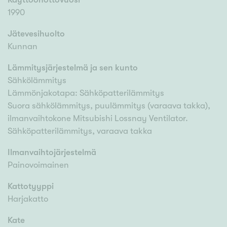
1990
Jätevesihuolto
Kunnan
Lämmitysjärjestelmä ja sen kunto
Sähkölämmitys
Lämmönjakotapa: Sähköpatterilämmitys
Suora sähkölämmitys, puulämmitys (varaava takka),
ilmanvaihtokone Mitsubishi Lossnay Ventilator.
Sähköpatterilämmitys, varaava takka
Ilmanvaihtojärjestelmä
Painovoimainen
Kattotyyppi
Harjakatto
Kate