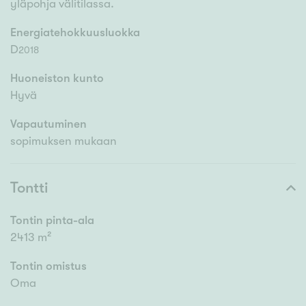
yläpohja välitilassa.
Energiatehokkuusluokka
D
2018
Huoneiston kunto
Hyvä
Vapautuminen
sopimuksen mukaan
Tontti
Tontin pinta-ala
2413 m²
Tontin omistus
Oma