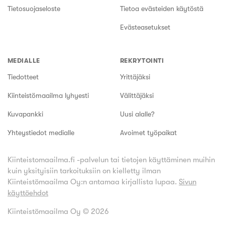
Tietosuojaseloste
Tietoa evästeiden käytöstä
Evästeasetukset
MEDIALLE
REKRYTOINTI
Tiedotteet
Yrittäjäksi
Kiinteistömaailma lyhyesti
Välittäjäksi
Kuvapankki
Uusi alalle?
Yhteystiedot medialle
Avoimet työpaikat
Kiinteistomaailma.fi -palvelun tai tietojen käyttäminen muihin
kuin yksityisiin tarkoituksiin on kielletty ilman
Kiinteistömaailma Oy:n antamaa kirjallista lupaa.
Sivun
käyttöehdot
Kiinteistömaailma Oy ©
2026