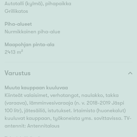
Autotalli (kylmä), pihapaikka
Grillikatos
Piha-alueet
Nurmikkoinen piha-alue
Maapohjan pinta-ala
2413 m²
Varustus
Muuta kauppaan kuuluvaa
Kiinteät valaisimet, verhotangot, naulakko, takka
(varaava), lämminvesivaraaja (n. v. 2018-2019 Jäspi
100 litr), jätesäiliö, istutukset. Irtaimisto (huonekalut)
kuuluvat kauppaan, työkoneista yms. sovittavissa. TV-
antennit: Antennitalous