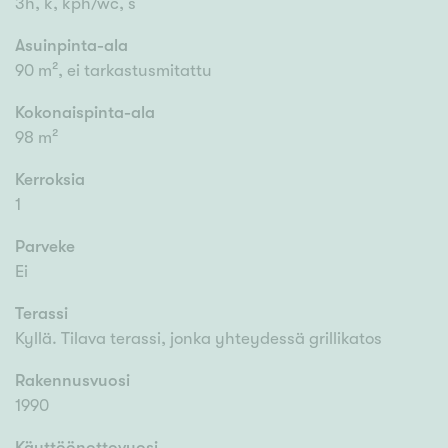
3h, k, kph/wc, s
Asuinpinta-ala
90 m², ei tarkastusmitattu
Kokonaispinta-ala
98 m²
Kerroksia
1
Parveke
Ei
Terassi
Kyllä. Tilava terassi, jonka yhteydessä grillikatos
Rakennusvuosi
1990
Käyttöönottovuosi