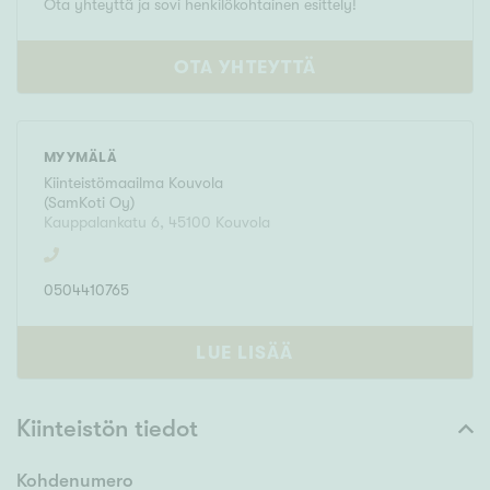
Ota yhteyttä ja sovi henkilökohtainen esittely!
OTA YHTEYTTÄ
MYYMÄLÄ
Kiinteistömaailma
Kouvola
(
SamKoti Oy
)
Kauppalankatu 6
,
45100
Kouvola
0504410765
LUE LISÄÄ
Kiinteistön tiedot
Kohdenumero