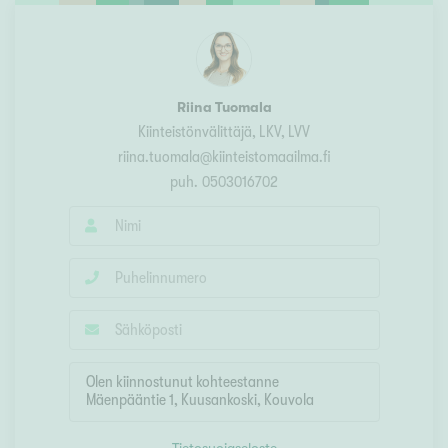
Riina Tuomala
Kiinteistönvälittäjä, LKV, LVV
riina.tuomala@kiinteistomaailma.fi
puh.
0503016702