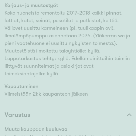
Korjaus- ja muutostyöt
Koko huoneisto remontoitu 2017-2018 kaikki pinnat,
lattiat, katot, seinät, pesutilat ja putkistot, keittiö.
Väliovet uusittu karmeineen (pl. tuulikaapin ovi).
Ilmalämpöpumppu asennetaan 2026. (Yläkerran wc ja
pieni vaatehuone ei uusittu nykyisten toimesta.).
Muutostöistä ilmoitettu taloyhtiölle: kyllä.
Lopputarkastus tehty: kyllä. Edellämainittuihin toimiin
liittyvät suunnitelmat ja asiakirjat ovat
toimeksiantajalla: kyllä
Vapautuminen
Viimeistään 2kk kaupanteon jälkeen
Varustus
Muuta kauppaan kuuluvaa