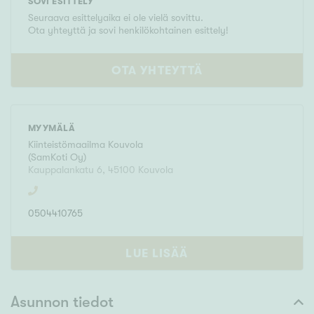
SOVI ESITTELY
Seuraava esittelyaika ei ole vielä sovittu.
Ota yhteyttä ja sovi henkilökohtainen esittely!
OTA YHTEYTTÄ
MYYMÄLÄ
Kiinteistömaailma
Kouvola
(
SamKoti Oy
)
Kauppalankatu 6
,
45100
Kouvola
0504410765
LUE LISÄÄ
Asunnon tiedot