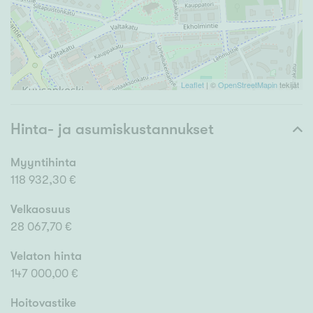
Leaflet
| ©
OpenStreetMapin
tekijät
Hinta- ja asumiskustannukset
Myyntihinta
118 932,30 €
Velkaosuus
28 067,70 €
Velaton hinta
147 000,00 €
Hoitovastike