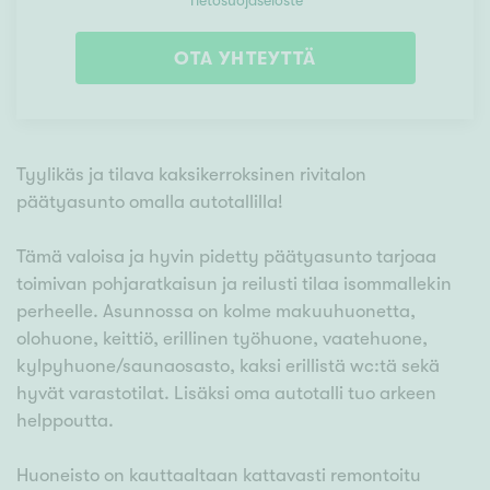
Tietosuojaseloste
OTA YHTEYTTÄ
Tyylikäs ja tilava kaksikerroksinen rivitalon
päätyasunto omalla autotallilla!
Tämä valoisa ja hyvin pidetty päätyasunto tarjoaa
toimivan pohjaratkaisun ja reilusti tilaa isommallekin
perheelle. Asunnossa on kolme makuuhuonetta,
olohuone, keittiö, erillinen työhuone, vaatehuone,
kylpyhuone/saunaosasto, kaksi erillistä wc:tä sekä
hyvät varastotilat. Lisäksi oma autotalli tuo arkeen
helppoutta.
Huoneisto on kauttaaltaan kattavasti remontoitu