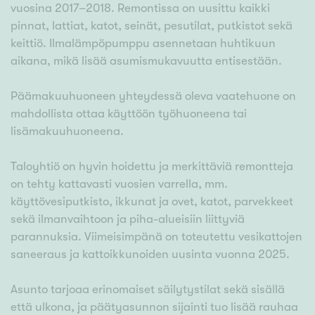
vuosina 2017–2018. Remontissa on uusittu kaikki
pinnat, lattiat, katot, seinät, pesutilat, putkistot sekä
keittiö. Ilmalämpöpumppu asennetaan huhtikuun
aikana, mikä lisää asumismukavuutta entisestään.
Päämakuuhuoneen yhteydessä oleva vaatehuone on
mahdollista ottaa käyttöön työhuoneena tai
lisämakuuhuoneena.
Taloyhtiö on hyvin hoidettu ja merkittäviä remontteja
on tehty kattavasti vuosien varrella, mm.
käyttövesiputkisto, ikkunat ja ovet, katot, parvekkeet
sekä ilmanvaihtoon ja piha-alueisiin liittyviä
parannuksia. Viimeisimpänä on toteutettu vesikattojen
saneeraus ja kattoikkunoiden uusinta vuonna 2025.
Asunto tarjoaa erinomaiset säilytystilat sekä sisällä
että ulkona, ja päätyasunnon sijainti tuo lisää rauhaa