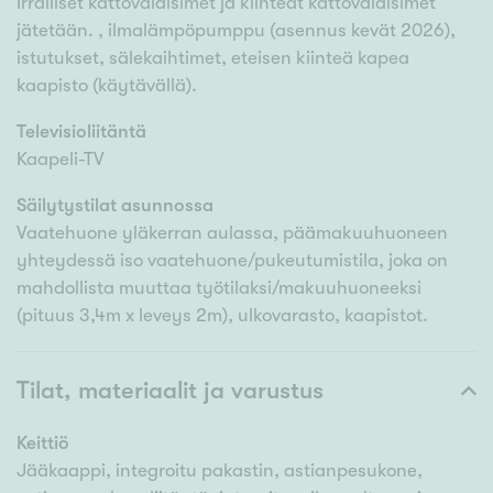
Irralliset kattovalaisimet ja kiinteät kattovalaisimet
jätetään. , ilmalämpöpumppu (asennus kevät 2026),
istutukset, sälekaihtimet, eteisen kiinteä kapea
kaapisto (käytävällä).
Televisioliitäntä
Kaapeli-TV
Säilytystilat asunnossa
Vaatehuone yläkerran aulassa, päämakuuhuoneen
yhteydessä iso vaatehuone/pukeutumistila, joka on
mahdollista muuttaa työtilaksi/makuuhuoneeksi
(pituus 3,4m x leveys 2m), ulkovarasto, kaapistot.
Tilat, materiaalit ja varustus
Keittiö
Jääkaappi, integroitu pakastin, astianpesukone,