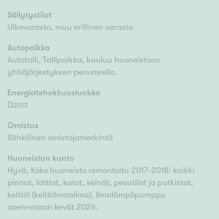
Säilytystilat
Ulkovarasto, muu erillinen varasto
Autopaikka
Autotalli, Tallipaikka, kuuluu huoneistoon
yhtiöjärjestyksen perusteella.
Energiatehokkuusluokka
D
2013
Omistus
Sähköinen omistajamerkintä
Huoneiston kunto
Hyvä, Koko huoneisto remontoitu 2017-2018: kaikki
pinnat, lattiat, katot, seinät, pesutilat ja putkistot,
keittiö (keittiömaailma). Ilmalämpöpumppu
asennetaan kevät 2026.