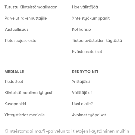
Tutustu Kiinteistömaailmaan
Hae välittäjää
Palvelut rakennuttajille
Yhteistyökumppanit
Vastuullisuus
Kotikansio
Tietosuojaseloste
Tietoa evästeiden käytöstä
Evästeasetukset
MEDIALLE
REKRYTOINTI
Tiedotteet
Yrittäjäksi
Kiinteistömaailma lyhyesti
Välittäjäksi
Kuvapankki
Uusi alalle?
Yhteystiedot medialle
Avoimet työpaikat
Kiinteistomaailma.fi -palvelun tai tietojen käyttäminen muihin