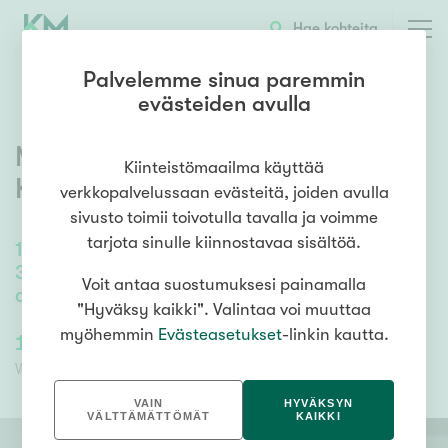
OTA YHTEYTTÄ
ESITTELY
KOHTEEN TIEDOT
Hae kohteita
Palvelemme sinua paremmin
evästeiden avulla
Mäenpääntie 1
,
Kuusankoski
,
Kiinteistömaailma käyttää
Kouvola
verkkopalvelussaan evästeitä, joiden avulla
sivusto toimii toivotulla tavalla ja voimme
tarjota sinulle kiinnostavaa sisältöä.
134
m²
/
134
m²
3mh, oh, k, työh., vh, kph/s, 2 wc, var.,
Voit antaa suostumuksesi painamalla
autotalli
"Hyväksy kaikki". Valintaa voi muuttaa
myöhemmin
Evästeasetukset
-linkin kautta.
147 000,00 €
118 932,30 €
Velaton hinta
Myyntihinta
VAIN
HYVÄKSYN
VÄLTTÄMÄTTÖMÄT
KAIKKI