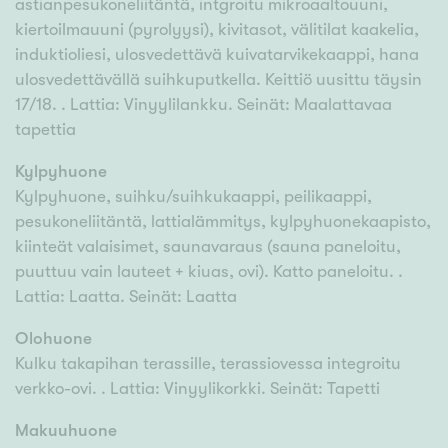
astianpesukoneliitäntä, intgroitu mikroaaltouuni,
kiertoilmauuni (pyrolyysi), kivitasot, välitilat kaakelia,
induktioliesi, ulosvedettävä kuivatarvikekaappi, hana
ulosvedettävällä suihkuputkella. Keittiö uusittu täysin
17/18. . Lattia: Vinyylilankku. Seinät: Maalattavaa
tapettia
Kylpyhuone
Kylpyhuone, suihku/suihkukaappi, peilikaappi,
pesukoneliitäntä, lattialämmitys, kylpyhuonekaapisto,
kiinteät valaisimet, saunavaraus (sauna paneloitu,
puuttuu vain lauteet + kiuas, ovi). Katto paneloitu. .
Lattia: Laatta. Seinät: Laatta
Olohuone
Kulku takapihan terassille, terassiovessa integroitu
verkko-ovi. . Lattia: Vinyylikorkki. Seinät: Tapetti
Makuuhuone