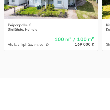
Peiponpolku 2
Ki
Sinilähde
,
Heinola
Ka
100 m² / 100 m²
4h, k, s, kph 2x, vh, var 2x
169 000 €
3h