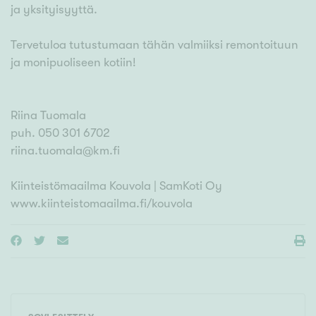
ja yksityisyyttä.
Tervetuloa tutustumaan tähän valmiiksi remontoituun
ja monipuoliseen kotiin!
Riina Tuomala
puh. 050 301 6702
riina.tuomala@km.fi
Kiinteistömaailma Kouvola | SamKoti Oy
www.kiinteistomaailma.fi/kouvola