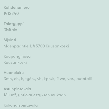
Kohdenumero
1412340
Talotyyppi
Rivitalo
Sijainti
Mäenpääntie 1, 45700 Kuusankoski
Kaupunginosa
Kuusankoski
Huoneluku
3mh, oh, k, työh., vh, kph/s, 2 wc, var., autotalli
Asuinpinta-ala
134 m², yhtiöjärjestyksen mukaan
Kokonaispinta-ala