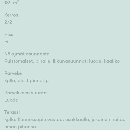
134 m²
Kerros
2/2
Hissi
Ei
Näkymät asunnosta
Puistomaiset, pihalle. Ikkunasuunnat: luode, kaakko
Parveke
Kyllä, ulostyönnetty
Parvekkeen suunta
Luode
Terassi
Kyllä. Kunnossapitovastuu: osakkaalla, jokainen hoitaa
oman pihansa.