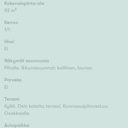
Kokonaispinta-ala
93 m²
Kerros
1/1
Hissi
Ei
Näkymät asunnosta
Pihalle. Ikkunasuunnat: koillinen, lounas
Parveke
Ei
Terassi
Kyllä. Osin katettu terassi. Kunnossapitovastuu:
Osakkaalla
Autopaikka