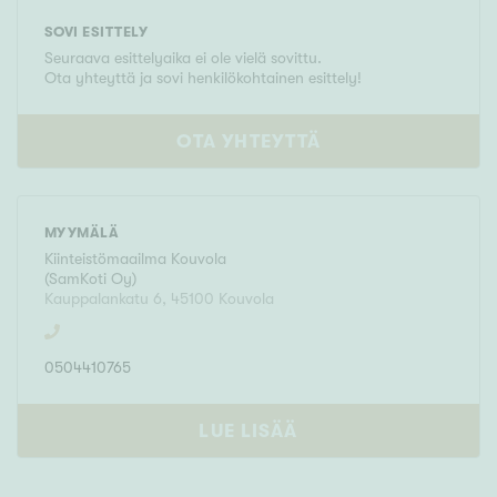
SOVI ESITTELY
Seuraava esittelyaika ei ole vielä sovittu.
Ota yhteyttä ja sovi henkilökohtainen esittely!
OTA YHTEYTTÄ
MYYMÄLÄ
Kiinteistömaailma
Kouvola
(
SamKoti Oy
)
Kauppalankatu 6
,
45100
Kouvola
0504410765
LUE LISÄÄ