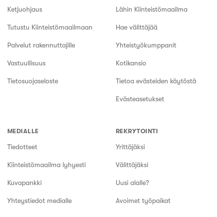
Ketjuohjaus
Lähin Kiinteistömaailma
Tutustu Kiinteistömaailmaan
Hae välittäjää
Palvelut rakennuttajille
Yhteistyökumppanit
Vastuullisuus
Kotikansio
Tietosuojaseloste
Tietoa evästeiden käytöstä
Evästeasetukset
MEDIALLE
REKRYTOINTI
Tiedotteet
Yrittäjäksi
Kiinteistömaailma lyhyesti
Välittäjäksi
Kuvapankki
Uusi alalle?
Yhteystiedot medialle
Avoimet työpaikat