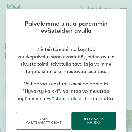
OTA YHTEYTTÄ
ESITTELY
KOHTEEN TIEDOT
Hae kohteita
Palvelemme sinua paremmin
evästeiden avulla
Paloharjuntie 12
,
Kuusankoski
,
Kiinteistömaailma käyttää
Kouvola
verkkopalvelussaan evästeitä, joiden avulla
sivusto toimii toivotulla tavalla ja voimme
tarjota sinulle kiinnostavaa sisältöä.
93
m²
/
93
m²
4h, k, kph, s, khh, wc, vh, ak
Voit antaa suostumuksesi painamalla
85 000,00 €
78 606,88 €
"Hyväksy kaikki". Valintaa voi muuttaa
Velaton hinta
Myyntihinta
myöhemmin
Evästeasetukset
-linkin kautta.
VAIN
HYVÄKSYN
VÄLTTÄMÄTTÖMÄT
KAIKKI