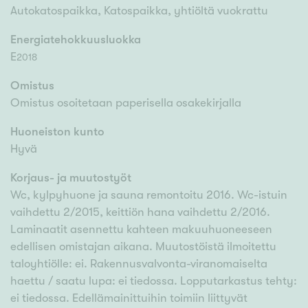
Autokatospaikka, Katospaikka, yhtiöltä vuokrattu
Energiatehokkuusluokka
E
2018
Omistus
Omistus osoitetaan paperisella osakekirjalla
Huoneiston kunto
Hyvä
Korjaus- ja muutostyöt
Wc, kylpyhuone ja sauna remontoitu 2016. Wc-istuin
vaihdettu 2/2015, keittiön hana vaihdettu 2/2016.
Laminaatit asennettu kahteen makuuhuoneeseen
edellisen omistajan aikana. Muutostöistä ilmoitettu
taloyhtiölle: ei. Rakennusvalvonta-viranomaiselta
haettu / saatu lupa: ei tiedossa. Lopputarkastus tehty:
ei tiedossa. Edellämainittuihin toimiin liittyvät