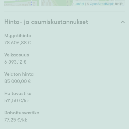
Leaflet
| ©
OpenStreetMapin
tekijät
Hinta- ja asumiskustannukset
Myyntihinta
78 606,88 €
Velkaosuus
6 393,12 €
Velaton hinta
85 000,00 €
Hoitovastike
511,50 €/kk
Rahoitusvastike
77,25 €/kk