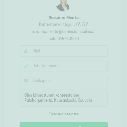
Susanna Mentu
Kiinteistönvälittäjä, LKV, LVV
susanna.mentu@kiinteistomaailma.fi
puh.
0447301670
Tietosuojaseloste