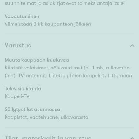
suunnitelmat ja asiakirjat ovat toimeksiantajalla: ei
Vapautuminen
Viimeistään 3 kk kaupanteon jälkeen
Varustus
Muuta kauppaan kuuluvaa
Kiinteät valaisimet, sälekaihtimet (pl. 1 mh, rullaverho
(mh). TV-antennit: Liitetty yhtiön kaapeli-tv liittymään
Televisioliitäntä
Kaapeli-TV
Säilytystilat asunnossa
Kaapistot, vaatehuone, ulkovarasto
Tilat, materiaalit ja varustus