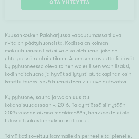
OTA YHTEYTTÄ
Kuusankosken Paloharjussa vapautumassa tilava
rivitalon päätyhuoneisto. Kodissa on kolmen
makuuhuoneen lisäksi valoisa olohuone, joka on
yhteydessä ruokailutilaan. Asumismukavuutta lisäävät
kylpyhuoneessa oleva toinen wc erillisen wc:n lisäksi,
kodinhoitohuone ja hyvät säilytystilat, takapihan osin
katettu terassi sekä huoneistoon kuuluva autokatos.
Kylpyhuone, sauna ja wc on uusittu
kokonaisuudessaan v. 2016. Taloyhtiössä siirrytään
2025 vuoden aikana maalämpöön, hankkeesta ei ole
tulossa lisäkustannuksia osakkaille.
Tämä koti soveltuu isommallekin perheelle tai pienelle,