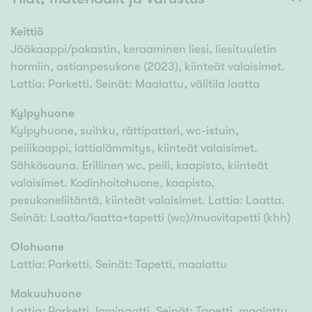
Keittiö
Jääkaappi/pakastin, keraaminen liesi, liesituuletin
hormiin, astianpesukone (2023), kiinteät valaisimet.
Lattia: Parketti. Seinät: Maalattu, välitila laatta
Kylpyhuone
Kylpyhuone, suihku, rättipatteri, wc-istuin,
peilikaappi, lattialämmitys, kiinteät valaisimet.
Sähkösauna. Erillinen wc, peili, kaapisto, kiinteät
valaisimet. Kodinhoitohuone, kaapisto,
pesukoneliitäntä, kiinteät valaisimet. Lattia: Laatta.
Seinät: Laatta/laatta+tapetti (wc)/muovitapetti (khh)
Olohuone
Lattia: Parketti. Seinät: Tapetti, maalattu
Makuuhuone
Lattia: Parketti, laminaatti. Seinät: Tapetti, maalattu