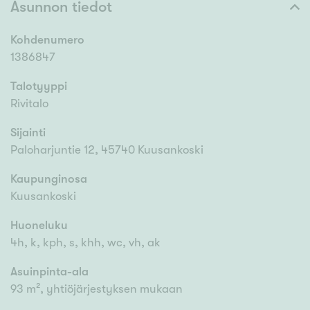
Asunnon tiedot
Kohdenumero
1386847
Talotyyppi
Rivitalo
Sijainti
Paloharjuntie 12, 45740 Kuusankoski
Kaupunginosa
Kuusankoski
Huoneluku
4h, k, kph, s, khh, wc, vh, ak
Asuinpinta-ala
93 m², yhtiöjärjestyksen mukaan