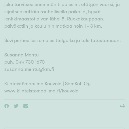
joka tarvitsee enemmän tilaa esim. etätyön vuoksi, ja
sijaitsee erittäin rauhallisella paikalla, hyvät
lenkkimaastot aivan lähellä. Ruokakauppaan,
päiväkotiin ja kouluihin matkaa noin 1 - 3 km.
Sovi perheellesi oma esittelyaika ja tule tutustumaan!
Susanna Mentu
puh. 044 730 1670
susanna.mentu@km.fi
Kiinteistömaailma Kouvola | SamKoti Oy
www.kiinteistomaailma.fi/kouvola