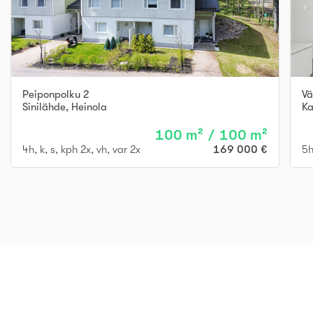
Peiponpolku 2
Vä
Sinilähde
,
Heinola
Ka
100 m² / 100 m²
4h, k, s, kph 2x, vh, var 2x
169 000 €
5h