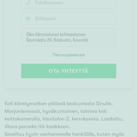
Tietosuojaseloste
OTA YHTEYTTÄ
Koti kävelymatkan päässä keskustasta Sinulle.
Marjoniemessä, hyväkuntoinen, toimiva koti
keittokomerolla, hissitalon 2. kerroksesta. Lasitettu,
tilava parveke itä-kaakkoon.
Soveltuu hyvin vanhemmalle henkilölle, kuten myös