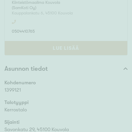
Kiinteistömaailma
Kouvola
(
SamKoti Oy
)
Kauppalankatu 6
,
45100
Kouvola
0504410765
LUE LISÄÄ
Asunnon tiedot
Kohdenumero
1399121
Talotyyppi
Kerrostalo
Sijainti
Savonkatu 29, 45100 Kouvola