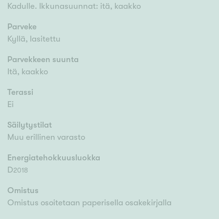
Kadulle. Ikkunasuunnat: itä, kaakko
Parveke
Kyllä, lasitettu
Parvekkeen suunta
Itä, kaakko
Terassi
Ei
Säilytystilat
Muu erillinen varasto
Energiatehokkuusluokka
D
2018
Omistus
Omistus osoitetaan paperisella osakekirjalla