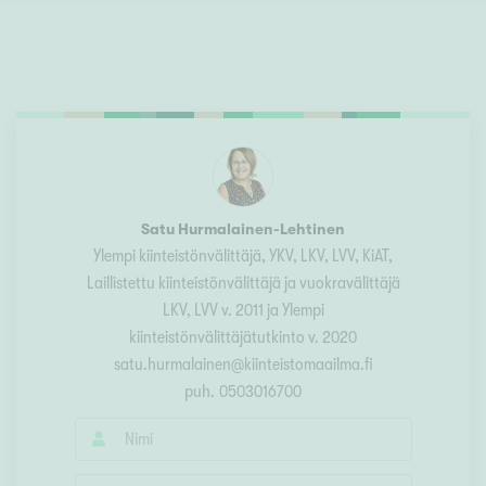
Satu Hurmalainen-Lehtinen
Ylempi kiinteistönvälittäjä, YKV, LKV, LVV, KiAT
,
Laillistettu kiinteistönvälittäjä ja vuokravälittäjä
LKV, LVV v. 2011 ja Ylempi
kiinteistönvälittäjätutkinto v. 2020
satu.hurmalainen@kiinteistomaailma.fi
puh.
0503016700