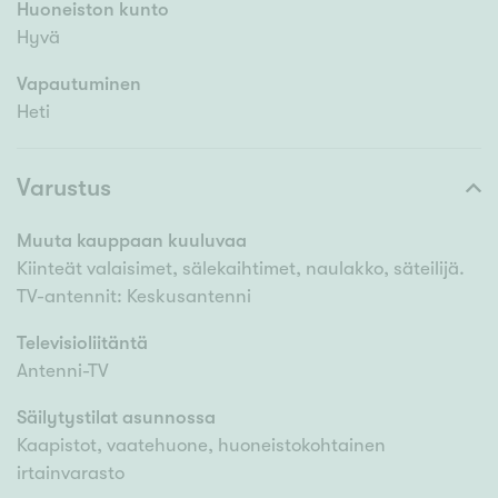
Huoneiston kunto
Hyvä
Vapautuminen
Heti
Varustus
Muuta kauppaan kuuluvaa
Kiinteät valaisimet, sälekaihtimet, naulakko, säteilijä.
TV-antennit: Keskusantenni
Televisioliitäntä
Antenni-TV
Säilytystilat asunnossa
Kaapistot, vaatehuone, huoneistokohtainen
irtainvarasto