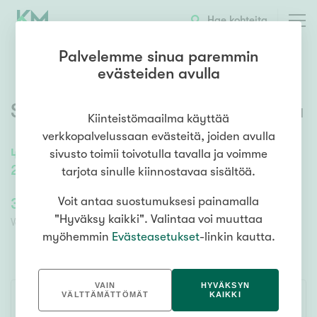
OTA YHTEYTTÄ
ESITTELY
KOHTEEN TIEDOT
TARJOUSKAUPPA
Hae kohteita
Palvelemme sinua paremmin
evästeiden avulla
Savonkatu 29
,
Keskusta
,
Kouvola
Kiinteistömaailma käyttää
verkkopalvelussaan evästeitä, joiden avulla
49,5
m²
/
49,5
m²
sivusto toimii toivotulla tavalla ja voimme
2h, kk, kph/wc, vh, lasitettu parveke
tarjota sinulle kiinnostavaa sisältöä.
39 000,00 €
Voit antaa suostumuksesi painamalla
39 000,00 €
"Hyväksy kaikki". Valintaa voi muuttaa
Velaton lähtöhinta
Lähtöhinta ilman velkaosuutta
myöhemmin
Evästeasetukset
-linkin kautta.
TARJOUSKAUPPA
VAIN
HYVÄKSYN
VÄLTTÄMÄTTÖMÄT
KAIKKI
SEURAA KOHDETTA