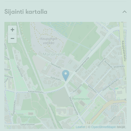
Sijainti kartalla
+
−
Leaflet
| ©
OpenStreetMapin
tekijät