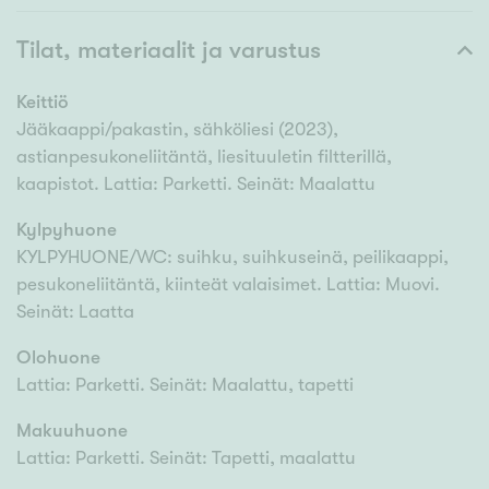
Tilat, materiaalit ja varustus
Keittiö
Jääkaappi/pakastin, sähköliesi (2023),
astianpesukoneliitäntä, liesituuletin filtterillä,
kaapistot. Lattia: Parketti. Seinät: Maalattu
Kylpyhuone
KYLPYHUONE/WC: suihku, suihkuseinä, peilikaappi,
pesukoneliitäntä, kiinteät valaisimet. Lattia: Muovi.
Seinät: Laatta
Olohuone
Lattia: Parketti. Seinät: Maalattu, tapetti
Makuuhuone
Lattia: Parketti. Seinät: Tapetti, maalattu