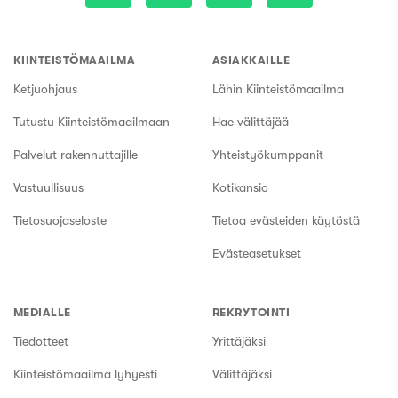
KIINTEISTÖMAAILMA
ASIAKKAILLE
Ketjuohjaus
Lähin Kiinteistömaailma
Tutustu Kiinteistömaailmaan
Hae välittäjää
Palvelut rakennuttajille
Yhteistyökumppanit
Vastuullisuus
Kotikansio
Tietosuojaseloste
Tietoa evästeiden käytöstä
Evästeasetukset
MEDIALLE
REKRYTOINTI
Tiedotteet
Yrittäjäksi
Kiinteistömaailma lyhyesti
Välittäjäksi