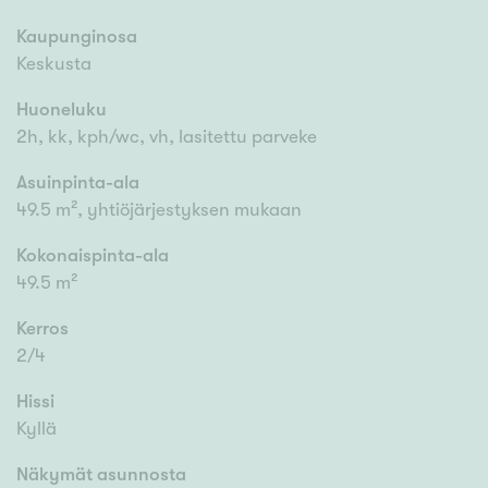
Kaupunginosa
Keskusta
Huoneluku
2h, kk, kph/wc, vh, lasitettu parveke
Asuinpinta-ala
49.5 m², yhtiöjärjestyksen mukaan
Kokonaispinta-ala
49.5 m²
Kerros
2/4
Hissi
Kyllä
Näkymät asunnosta