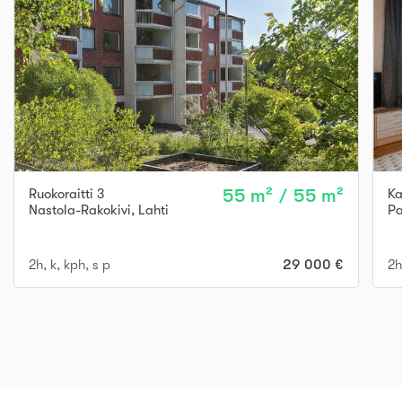
Ruokoraitti 3
55 m² / 55 m²
Ka
Nastola-Rakokivi
,
Lahti
Pa
2h, k, kph, s p
29 000 €
2h