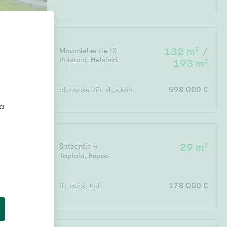
Maamiehentie 13
132 m² /
Puistola
,
Helsinki
193 m²
5h,avokeittiö, kh,s,khh, 2x wc,vh, terassi, ransk. p
598 000 €
ta
Sateentie 4
29 m²
Tapiola
,
Espoo
1h, avok, kph
178 000 €