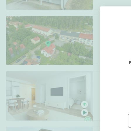
Mikonkatu 3
Härmälä
,
Tamp
2 asuntoa: yhtee
j
Kuivasrannantie
Kuivasranta
,
Ou
2h, k, kph/wc, s,