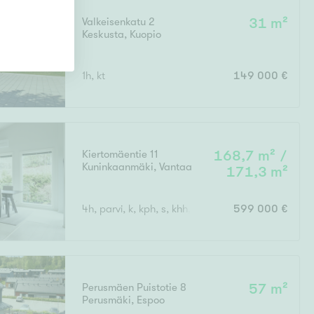
Valkeisenkatu 2
31 m²
Keskusta
,
Kuopio
1h, kt
149 000 €
Kiertomäentie 11
168,7 m² /
Kuninkaanmäki
,
Vantaa
171,3 m²
4h, parvi, k, kph, s, khh, erillinen wc x 2
599 000 €
Perusmäen Puistotie 8
57 m²
Perusmäki
,
Espoo