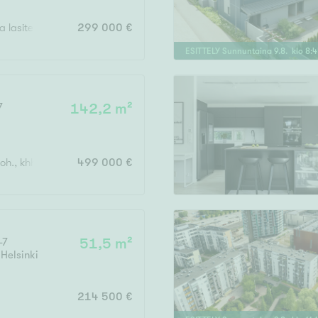
 ja lasitettu parveke
299 000 €
ESITTELY
Sunnuntaina
9
.
8
. klo
8
:
4
7
142,2 m²
h., khh, 2 x wc, kph, s, keittiö, vh, autotalli, terassi
499 000 €
-7
51,5 m²
,
Helsinki
214 500 €