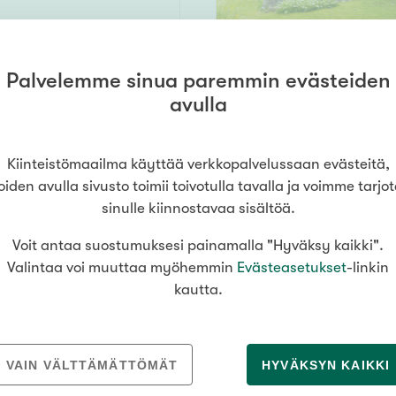
Palvelemme sinua paremmin evästeiden
144 m² /
avulla
ere
260 m²
nsä 3mh, 2oh, 2k, 3wc, ph, s, varastoja, ullakoita, autotalli
219 000 €
Kiinteistömaailma käyttää verkkopalvelussaan evästeitä,
oiden avulla sivusto toimii toivotulla tavalla ja voimme tarjo
sinulle kiinnostavaa sisältöä.
Voit antaa suostumuksesi painamalla "Hyväksy kaikki".
 4
44 m²
Valintaa voi muuttaa myöhemmin
Evästeasetukset
-linkin
lu
kautta.
 parv., ap
100 000 €
VAIN VÄLTTÄMÄTTÖMÄT
HYVÄKSYN KAIKKI