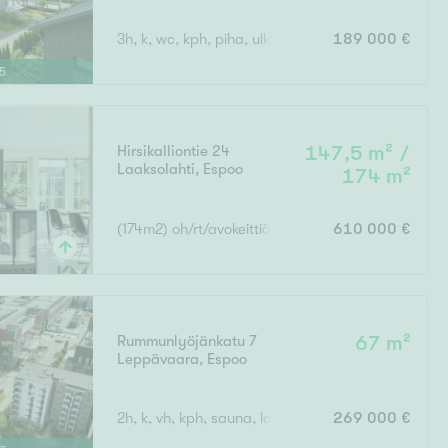
3h, k, wc, kph, piha, ulkovarasto,
189 000 €
5
Hirsikalliontie 24
147,5 m² /
Laaksolahti
,
Espoo
174 m²
(174m2) oh/rt/avokeittiö, 3mh, takkah, askartelutil
610 000 €
Rummunlyöjänkatu 7
67 m²
Leppävaara
,
Espoo
2h, k, vh, kph, sauna, lasitettu parveke
269 000 €