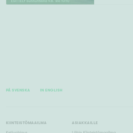
ESITTELY
Sunnuntaina
9
.
8
. klo
10
:
10
PÅ SVENSKA
IN ENGLISH
KIINTEISTÖMAAILMA
ASIAKKAILLE
Ketjuohjaus
Lähin Kiinteistömaailma