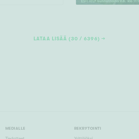
ESITTELY
Sunnuntaina
9
.
8
. klo
11
:
LATAA LISÄÄ (30 / 6396)
MEDIALLE
REKRYTOINTI
Tiedotteet
Yrittäjäksi