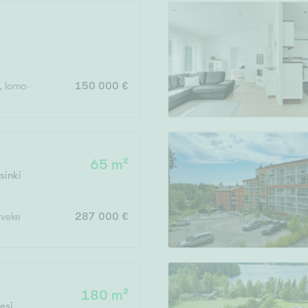
Vain uudiskohteet
, loma-asunnot
150 000 €
Vain arvokohteet
65 m²
sinki
Hyvä
Tyydyttävä
veke
287 000 €
Välttävä
issi
180 m²
esi