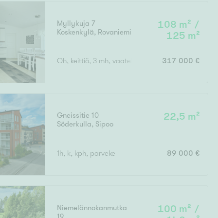
Myllykuja 7
108 m² /
Koskenkylä
,
Rovaniemi
125 m²
Ei uudiskohteita
Oh, keittiö, 3 mh, vaatehuone, kodinhoitohuone, wc
317 000 €
Ei arvokohteita
Gneissitie 10
22,5 m²
Söderkulla
,
Sipoo
1h, k, kph, parveke
89 000 €
Niemelännokanmutka
100 m² /
19