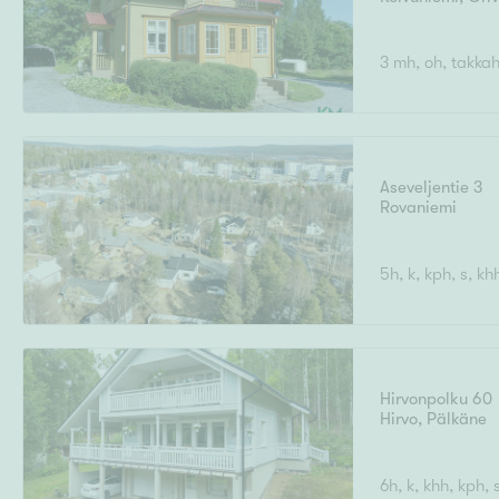
3 mh, oh, takkah.
Aseveljentie 3
Rovaniemi
5h, k, kph, s, kh
Hirvonpolku 60
Hirvo
,
Pälkäne
6h, k, khh, kph, 