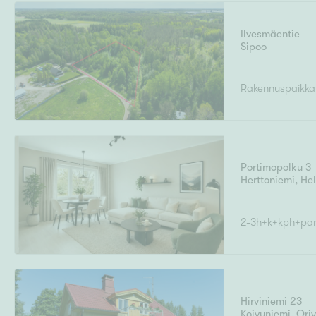
Ilvesmäentie
Sipoo
Uudiskohteet
Rakennuspaikka
Arvokohteet
Portimopolku 3
Herttoniemi
,
Hel
Kunto
2-3h+k+kph+par
Ominaisuudet
H
Hirviniemi 23
Koivuniemi
,
Oriv