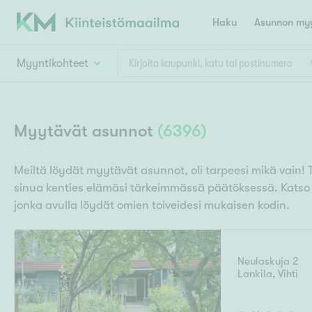
Haku
Asunnon myy
Myyntikohteet
Valitse lähin myymäläpaikkakunta
Asun
Huoneluku
Myytävät asunnot
(
6396
)
E
K
Kiint
Tarj
Espoo
Ka
Meiltä löydät myytävät asunnot, oli tarpeesi mikä vain! 
Ka
sinua kenties elämäsi tärkeimmässä päätöksessä. Kats
Asuntotyyppi
Ki
Kiint
Ko
jonka avulla löydät omien toiveidesi mukaisen kodin.
H
R
Digi
Hamina
Helsinki
Hyvinkää
Avoi
L
Hämeenlinna
Neulaskuja 2
Lah
Lankila
,
Vihti
T
Lev
I
Päätök