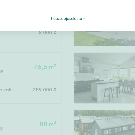
mpere
Tietosuojaseloste
8 000 €
76,5 m²
lä
 ja lasitettu parveke
259 000 €
88 m²
lä