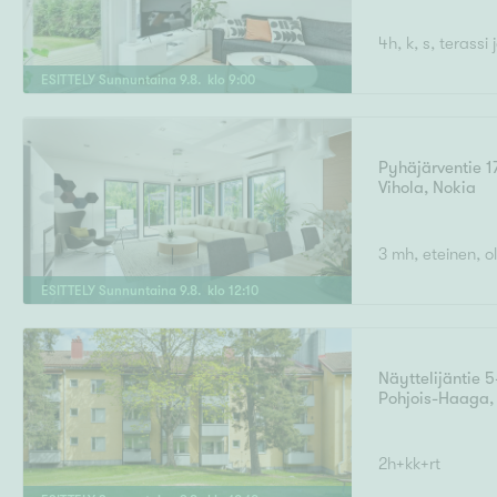
4h, k, s, terassi
ESITTELY
Sunnuntaina
9
.
8
. klo
9
:
00
Pyhäjärventie 1
Vihola
,
Nokia
3 mh, eteinen, olo
ESITTELY
Sunnuntaina
9
.
8
. klo
12
:
10
Näyttelijäntie 5
Pohjois-Haaga
2h+kk+rt