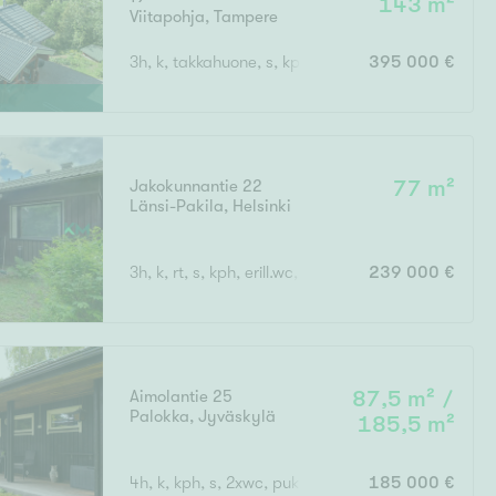
143 m²
Viitapohja
,
Tampere
3h, k, takkahuone, s, kph, 2 erillis wc, khh, varasto
395 000 €
Jakokunnantie 22
77 m²
Länsi-Pakila
,
Helsinki
3h, k, rt, s, kph, erill.wc, vh
239 000 €
Aimolantie 25
87,5 m² /
Palokka
,
Jyväskylä
185,5 m²
4h, k, kph, s, 2xwc, pukuh., at, var.
185 000 €