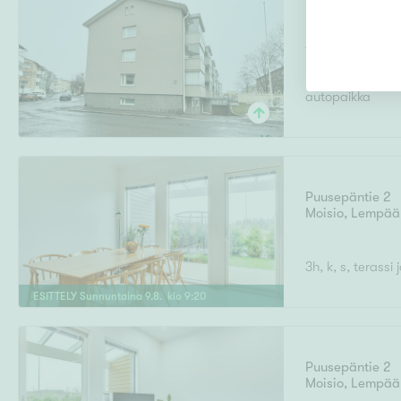
Haarakatu 10
Armonkallio
,
Ta
autopaikka
Puusepäntie 2
Moisio
,
Lempää
3h, k, s, terassi
ESITTELY
Sunnuntaina
9
.
8
. klo
9
:
20
Puusepäntie 2
Moisio
,
Lempää