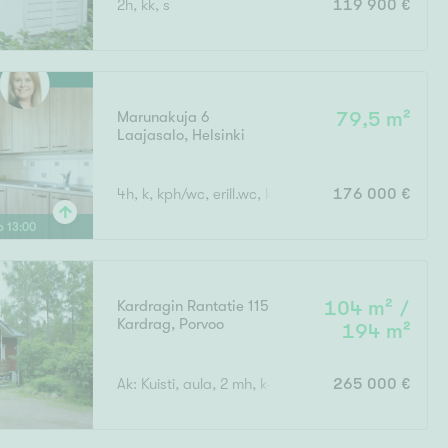
2h, kk, s
119 900 €
Ylivieska
Ylöjärvi
oki
rkulla
Marunakuja 6
79,5 m²
Laajasalo
,
Helsinki
4h, k, kph/wc, erill.wc, lasit.parveke
176 000 €
lo
13
:
00
Kokonaispinta-ala
Kardragin Rantatie 115
104 m² /
Kardrag
,
Porvoo
194 m²
Ak: Kuisti, aula, 2 mh, k-oh, khh, wc, ph, s. Yk: Aula
265 000 €