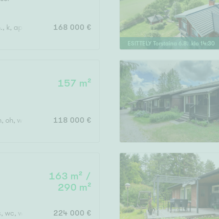
Järvi- tai merinäköala
Maalämpö
, k, apuk., wc, kph, s, eteinen x 2, kuisti
168 000 €
Oma ranta
ESITTELY
Torstaina
6
.
8
. klo
14
:
30
Oma sauna
Parveke
157 m²
Senioriasunto
h, oh, wc x 3
118 000 €
163 m² /
290 m²
s, wc, wc+suihku, vh x 2, autotalli, katos, varastotilaa
224 000 €