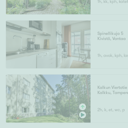
1h, kk, kph, kate
Ilmajoki
Ivalo
Asunto
M
T
Kiintei
A
Mik
J
Joensuu
Jyväskylä
Järvenpää
Spinellikuja 5
N
Kivistö
,
Vantaa
No
Hinta
1h, avok, kph, la
Pinta-ala
Kalkun Viertotie
Kalkku
,
Tamper
2h, k, et, wc, p
Rakennusvuosi