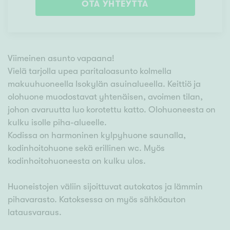
OTA YHTEYTTÄ
Viimeinen asunto vapaana!
Vielä tarjolla upea paritaloasunto kolmella
makuuhuoneella Isokylän asuinalueella. Keittiö ja
olohuone muodostavat yhtenäisen, avoimen tilan,
johon avaruutta luo korotettu katto. Olohuoneesta on
kulku isolle piha-alueelle.
Kodissa on harmoninen kylpyhuone saunalla,
kodinhoitohuone sekä erillinen wc. Myös
kodinhoitohuoneesta on kulku ulos.
Huoneistojen väliin sijoittuvat autokatos ja lämmin
pihavarasto. Katoksessa on myös sähköauton
latausvaraus.