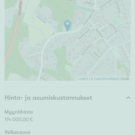
Leaflet
| ©
OpenStreetMapin
tekijät
Hinta- ja asumiskustannukset
Myyntihinta
114 000,00 €
Velkaosuus