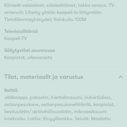
Kiinteät valaisimet, sälekaihtimet, takka varaus. TV-
antennit: Liitetty yhtiön kaapeli-tv liittymään.
Tietoliikenneyhteydet: Valokuitu 100M
Televisioliitäntä
Kaapeli-TV
Säilytystilat asunnossa
Kaapistot, ulkovarasto
Tilat, materiaalit ja varustus
Keittiö
Jääkaappi, pakastin, kiertoilmauuni, induktioliesi,
astianpesukone, astianpesukoneliitäntä, kaapistot,
liesituuletin/ aktiivihiilisuodatin, mikroaaltouuni
intekroitu. Lattia: Vinyylilankku. Seinät: Maalattu