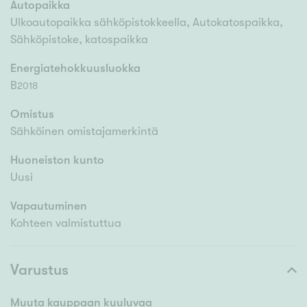
Autopaikka
Ulkoautopaikka sähköpistokkeella, Autokatospaikka,
Sähköpistoke, katospaikka
Energiatehokkuusluokka
B
2018
Omistus
Sähköinen omistajamerkintä
Huoneiston kunto
Uusi
Vapautuminen
Kohteen valmistuttua
Varustus
Muuta kauppaan kuuluvaa