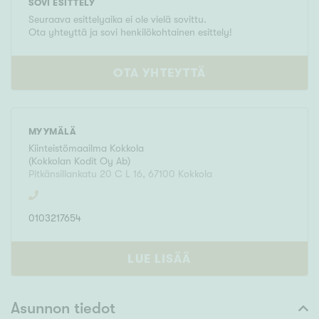
SOVI ESITTELY
Seuraava esittelyaika ei ole vielä sovittu.
Ota yhteyttä ja sovi henkilökohtainen esittely!
OTA YHTEYTTÄ
MYYMÄLÄ
Kiinteistömaailma
Kokkola
(
Kokkolan Kodit Oy Ab
)
Pitkänsillankatu 20 C L 16
,
67100
Kokkola
0103217654
LUE LISÄÄ
Asunnon tiedot