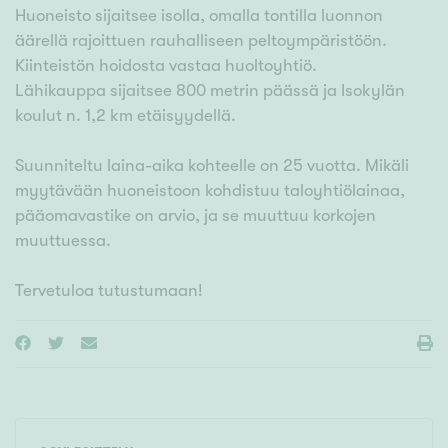
Huoneisto sijaitsee isolla, omalla tontilla luonnon
äärellä rajoittuen rauhalliseen peltoympäristöön.
Kiinteistön hoidosta vastaa huoltoyhtiö.
Lähikauppa sijaitsee 800 metrin päässä ja Isokylän
koulut n. 1,2 km etäisyydellä.
Suunniteltu laina-aika kohteelle on 25 vuotta. Mikäli
myytävään huoneistoon kohdistuu taloyhtiölainaa,
pääomavastike on arvio, ja se muuttuu korkojen
muuttuessa.
Tervetuloa tutustumaan!