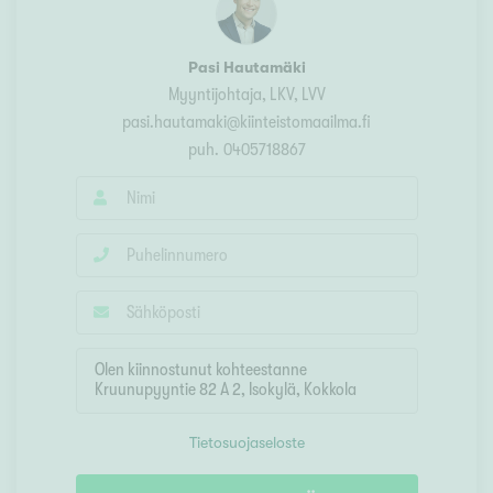
Pasi Hautamäki
Myyntijohtaja
, LKV, LVV
pasi.hautamaki@kiinteistomaailma.fi
puh.
0405718867
Tietosuojaseloste