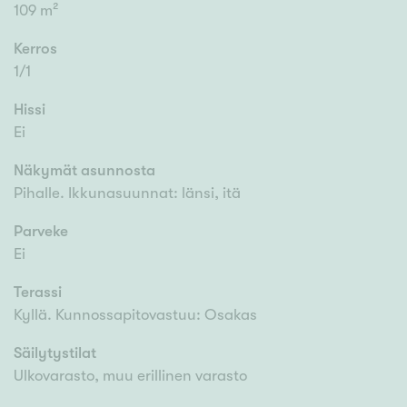
109 m²
Kerros
1/1
Hissi
Ei
Näkymät asunnosta
Pihalle. Ikkunasuunnat: länsi, itä
Parveke
Ei
Terassi
Kyllä. Kunnossapitovastuu: Osakas
Säilytystilat
Ulkovarasto, muu erillinen varasto