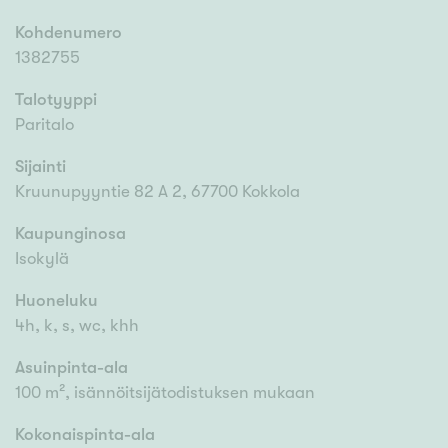
Kohdenumero
1382755
Talotyyppi
Paritalo
Sijainti
Kruunupyyntie 82 A 2, 67700 Kokkola
Kaupunginosa
Isokylä
Huoneluku
4h, k, s, wc, khh
Asuinpinta-ala
100 m², isännöitsijätodistuksen mukaan
Kokonaispinta-ala