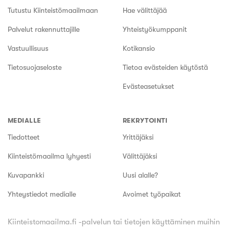
Tutustu Kiinteistömaailmaan
Hae välittäjää
Palvelut rakennuttajille
Yhteistyökumppanit
Vastuullisuus
Kotikansio
Tietosuojaseloste
Tietoa evästeiden käytöstä
Evästeasetukset
MEDIALLE
REKRYTOINTI
Tiedotteet
Yrittäjäksi
Kiinteistömaailma lyhyesti
Välittäjäksi
Kuvapankki
Uusi alalle?
Yhteystiedot medialle
Avoimet työpaikat
Kiinteistomaailma.fi -palvelun tai tietojen käyttäminen muihin