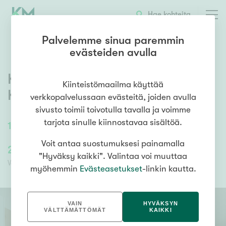
OTA YHTEYTTÄ
ESITTELY
KOHTEEN TIEDOT
Hae kohteita
Palvelemme sinua paremmin
evästeiden avulla
Kruunupyyntie 82 A 2
,
Isokylä
,
Kiinteistömaailma käyttää
Kokkola
verkkopalvelussaan evästeitä, joiden avulla
sivusto toimii toivotulla tavalla ja voimme
tarjota sinulle kiinnostavaa sisältöä.
100
m²
/
109
m²
4h, k, s, wc, khh
Voit antaa suostumuksesi painamalla
285 000,00 €
114 000,00 €
"Hyväksy kaikki". Valintaa voi muuttaa
Velaton hinta
Myyntihinta
myöhemmin
Evästeasetukset
-linkin kautta.
VAIN
HYVÄKSYN
VÄLTTÄMÄTTÖMÄT
KAIKKI