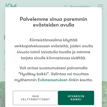
OTA YHTEYTTÄ
ESITTELY
KOHTEEN TIEDOT
Hae kohteita
Palvelemme sinua paremmin
evästeiden avulla
Kålantie 48
,
Kirilahti
,
Kokkola
Kiinteistömaailma käyttää
verkkopalvelussaan evästeitä, joiden avulla
100
m²
/
100
m²
2mh, oh, k, aula, kph/wc
sivusto toimii toivotulla tavalla ja voimme
tarjota sinulle kiinnostavaa sisältöä.
79 000,00 €
79 000,00 €
Voit antaa suostumuksesi painamalla
Velaton hinta
Myyntihinta
"Hyväksy kaikki". Valintaa voi muuttaa
myöhemmin
Evästeasetukset
-linkin kautta.
VAIN
HYVÄKSYN
VÄLTTÄMÄTTÖMÄT
KAIKKI