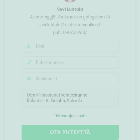
Suvi Luhtala
Asuntomyyjä, Vuokrauksen yhteyshenkilö
suvi.luhtala@kiinteistomaailma.fi
puh.
0407579637
Tietosuojaseloste
OTA YHTEYTTÄ