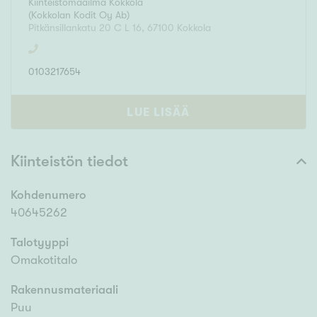
Kiinteistömaailma
Kokkola
(
Kokkolan Kodit Oy Ab
)
Pitkänsillankatu 20 C L 16
,
67100
Kokkola
0103217654
LUE LISÄÄ
Kiinteistön tiedot
Kohdenumero
40645262
Talotyyppi
Omakotitalo
Rakennusmateriaali
Puu