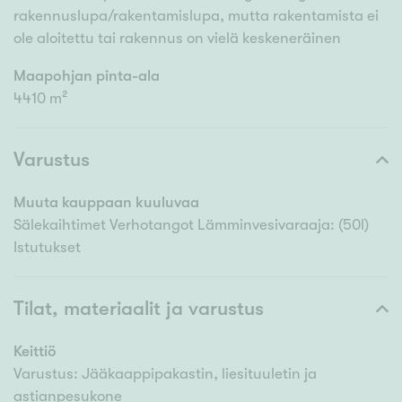
rakennuslupa/rakentamislupa, mutta rakentamista ei
ole aloitettu tai rakennus on vielä keskeneräinen
Maapohjan pinta-ala
4410 m²
Varustus
Muuta kauppaan kuuluvaa
Sälekaihtimet Verhotangot Lämminvesivaraaja: (50l)
Istutukset
Tilat, materiaalit ja varustus
Keittiö
Varustus: Jääkaappipakastin, liesituuletin ja
astianpesukone