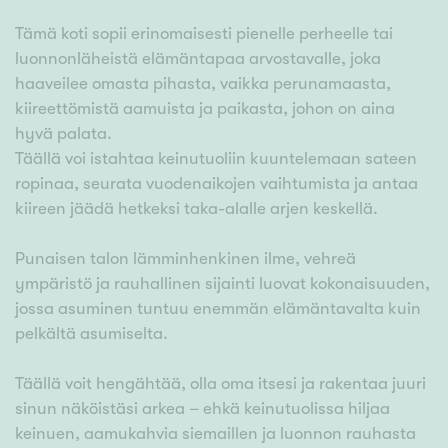
Tämä koti sopii erinomaisesti pienelle perheelle tai
luonnonläheistä elämäntapaa arvostavalle, joka
haaveilee omasta pihasta, vaikka perunamaasta,
kiireettömistä aamuista ja paikasta, johon on aina
hyvä palata.
Täällä voi istahtaa keinutuoliin kuuntelemaan sateen
ropinaa, seurata vuodenaikojen vaihtumista ja antaa
kiireen jäädä hetkeksi taka-alalle arjen keskellä.
Punaisen talon lämminhenkinen ilme, vehreä
ympäristö ja rauhallinen sijainti luovat kokonaisuuden,
jossa asuminen tuntuu enemmän elämäntavalta kuin
pelkältä asumiselta.
Täällä voit hengähtää, olla oma itsesi ja rakentaa juuri
sinun näköistäsi arkea – ehkä keinutuolissa hiljaa
keinuen, aamukahvia siemaillen ja luonnon rauhasta