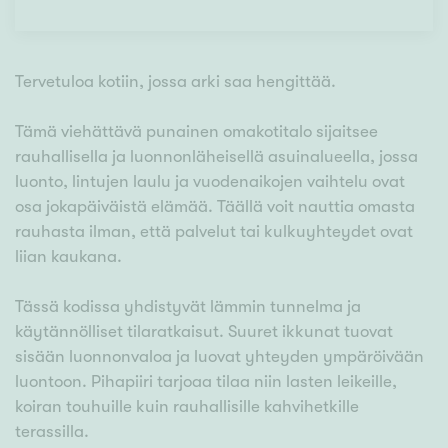
Tervetuloa kotiin, jossa arki saa hengittää.
Tämä viehättävä punainen omakotitalo sijaitsee
rauhallisella ja luonnonläheisellä asuinalueella, jossa
luonto, lintujen laulu ja vuodenaikojen vaihtelu ovat
osa jokapäiväistä elämää. Täällä voit nauttia omasta
rauhasta ilman, että palvelut tai kulkuyhteydet ovat
liian kaukana.
Tässä kodissa yhdistyvät lämmin tunnelma ja
käytännölliset tilaratkaisut. Suuret ikkunat tuovat
sisään luonnonvaloa ja luovat yhteyden ympäröivään
luontoon. Pihapiiri tarjoaa tilaa niin lasten leikeille,
koiran touhuille kuin rauhallisille kahvihetkille
terassilla.