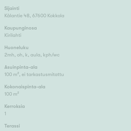
Sijainti
Kålantie 48, 67600 Kokkola
Kaupunginosa
Kirilahti
Huoneluku
2mh, oh, k, aula, kph/wc
Asuinpinta-ala
100 m², ei tarkastusmitattu
Kokonaispinta-ala
100 m²
Kerroksia
1
Terassi