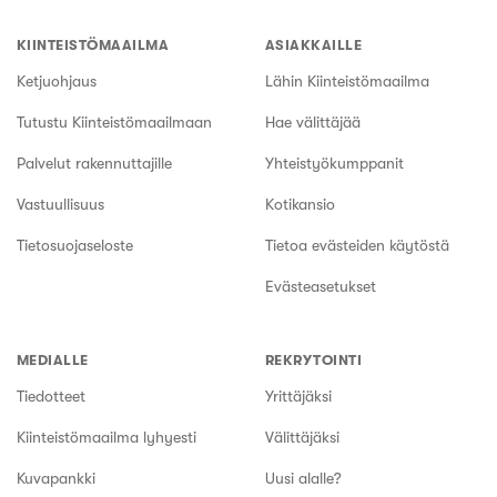
KIINTEISTÖMAAILMA
ASIAKKAILLE
Ketjuohjaus
Lähin Kiinteistömaailma
Tutustu Kiinteistömaailmaan
Hae välittäjää
Palvelut rakennuttajille
Yhteistyökumppanit
Vastuullisuus
Kotikansio
Tietosuojaseloste
Tietoa evästeiden käytöstä
Evästeasetukset
MEDIALLE
REKRYTOINTI
Tiedotteet
Yrittäjäksi
Kiinteistömaailma lyhyesti
Välittäjäksi
Kuvapankki
Uusi alalle?