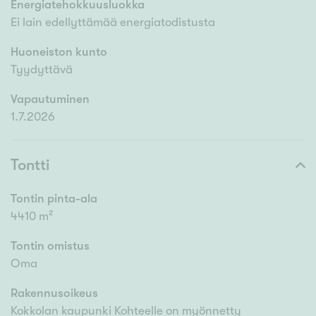
Energiatehokkuusluokka
Ei lain edellyttämää energiatodistusta
Huoneiston kunto
Tyydyttävä
Vapautuminen
1.7.2026
Tontti
Tontin pinta-ala
4410 m²
Tontin omistus
Oma
Rakennusoikeus
Kokkolan kaupunki Kohteelle on myönnetty