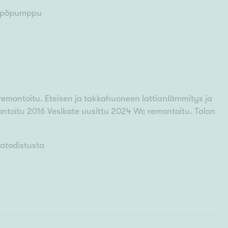
mpöpumppu
 remontoitu. Eteisen ja takkahuoneen lattianlämmitys ja
ontoitu 2016 Vesikate uusittu 2024 Wc remontoitu. Talon
iatodistusta