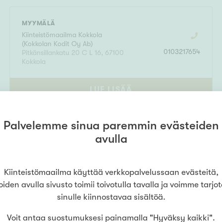
MYYMÄLÄ
Kiinteistömaailma
Kokkola
(
Kokkolan Kodit Oy Ab
)
0103217654
Pitkänsillankatu 20 C L 16
,
67100
Kokkola
LUE LISÄÄ
Palvelemme sinua paremmin evästeiden
avulla
Kiinteistömaailma käyttää verkkopalvelussaan evästeitä,
oiden avulla sivusto toimii toivotulla tavalla ja voimme tarjo
sinulle kiinnostavaa sisältöä.
Voit antaa suostumuksesi painamalla "Hyväksy kaikki".