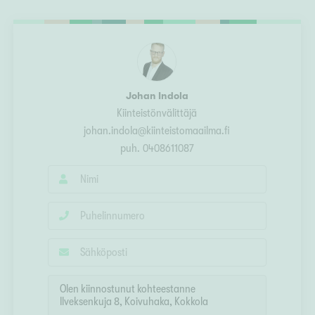
Ylivieska
Ylöjärvi
oki
rkulla
Johan Indola
Kiinteistönvälittäjä
johan.indola@kiinteistomaailma.fi
puh.
0408611087