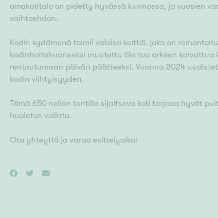
omakotitalo on pidetty hyvässä kunnossa, ja vuosien var
vaihtoehdon.
Kodin sydämenä toimii valoisa keittiö, joka on remontoi
kodinhoitohuoneeksi muutettu tila tuo arkeen kaivattua
rentoutumaan päivän päätteeksi. Vuonna 2024 uudistettu 
kodin viihtyisyyden.
Tämä 650 neliön tontilla sijaitseva koti tarjoaa hyvät p
huoleton valinta.
Ota yhteyttä ja varaa esittelyaika!