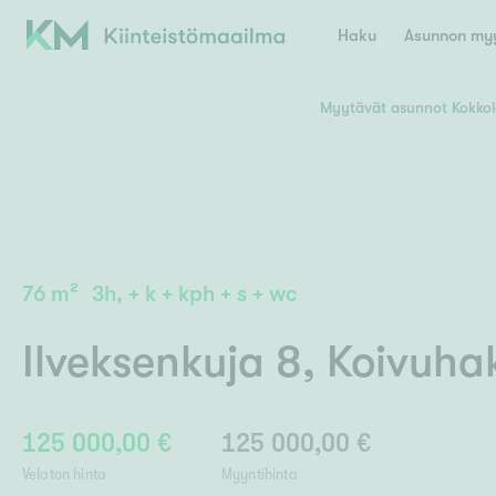
Haku
Asunnon myy
Myytävät asunnot Kokkol
Valitse lähin myymäläpaikkakunta
Asun
E
K
Kiint
Tarj
Espoo
Ka
Ka
76
m²
3h, + k + kph + s + wc
Ki
Kiint
Ko
H
Digi
Ilveksenkuja 8
,
Koivuha
Hamina
Helsinki
Hyvinkää
Avoi
L
Hämeenlinna
Lah
125 000,00 €
125 000,00 €
Lev
I
Päätök
Velaton hinta
Myyntihinta