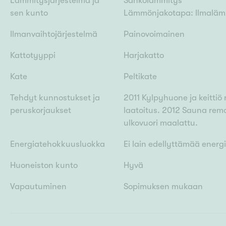
Lämmitysjärjestelmä ja
Sähkölämmitys
sen kunto
Lämmönjakotapa: Ilmalä
Ilmanvaihtojärjestelmä
Painovoimainen
Kattotyyppi
Harjakatto
Kate
Peltikate
Tehdyt kunnostukset ja
2011 Kylpyhuone ja keittiö
peruskorjaukset
laatoitus. 2012 Sauna rem
ulkovuori maalattu.
Energiatehokkuusluokka
Ei lain edellyttämää energ
Huoneiston kunto
Hyvä
Vapautuminen
Sopimuksen mukaan