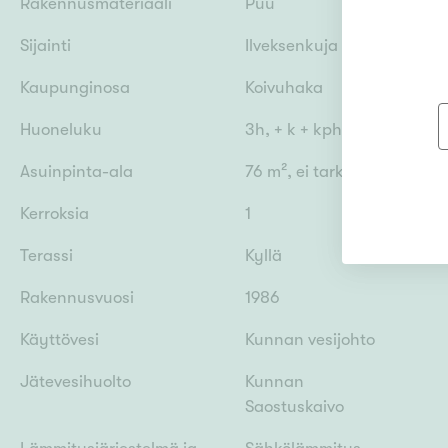
Rakennusmateriaali
Puu
Sijainti
Ilveksenkuja 8, 67800 Kok
Kaupunginosa
Koivuhaka
Huoneluku
3h, + k + kph + s + wc
Asuinpinta-ala
76 m², ei tarkastusmitattu
Kerroksia
1
Terassi
Kyllä
Rakennusvuosi
1986
Käyttövesi
Kunnan vesijohto
Jätevesihuolto
Kunnan
Saostuskaivo