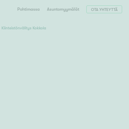
Pohtimassa
Asuntomyymälät
OTA YHTEYTTÄ
Kiinteistönvälitys Kokkola
Hae postinumerosi perusteella
unnon ostajille
 liittyvät
T
Tahko
Tampere
Tornio
Turku
totoimeksianto
Tuusula
V
 meidät
Vaasa
Valkeakoski
Vantaa
tys alueellasi
Varkaus
Y
vaniemi