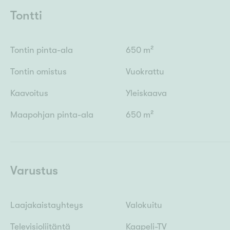
Tontti
Tontin pinta-ala
650 m²
Tontin omistus
Vuokrattu
Kaavoitus
Yleiskaava
Maapohjan pinta-ala
650 m²
Varustus
Laajakaistayhteys
Valokuitu
Televisioliitäntä
Kaapeli-TV