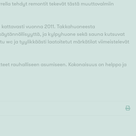
rella tehdyt remontit tekevät tästä muuttovalmiin
tu kattavasti vuonna 2011. Takkahuoneesta
 käytännöllisyyttä, ja kylpyhuone sekä sauna kutsuvat
wc ja tyylikkäästi laatoitetut märkätilat viimeistelevät
uitteet rauhalliseen asumiseen. Kokonaisuus on helppo ja