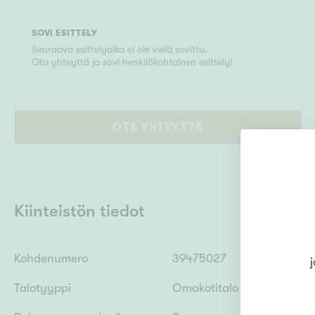
SOVI ESITTELY
Seuraava esittelyaika ei ole vielä sovittu.
Ota yhteyttä ja sovi henkilökohtainen esittely!
OTA YHTEYTTÄ
Kiinteistön tiedot
Kohdenumero
39475027
j
Talotyyppi
Omakotitalo