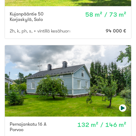
Kujanpääntie 50
58 m² / 73 m²
Karjaskylä
,
Salo
2h, k, ph, s, + vintillä kesähuone + 23 m2:n huone tal.rakennuks
94 000 €
Pernajankatu 16 A
132 m² / 146 m²
Porvoo