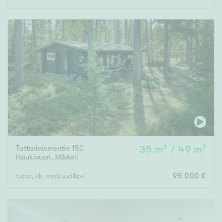
Tattariniementie 150
35 m² / 49 m²
Haukivuori
,
Mikkeli
tupa, kk, makuualkovi
95 000 €