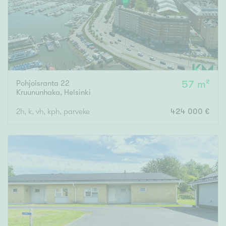
Pohjoisranta 22
57 m²
Kruununhaka
,
Helsinki
2h, k, vh, kph, parveke
424 000 €