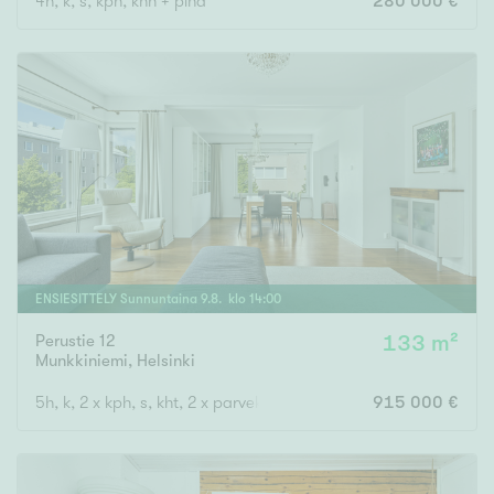
4h, k, s, kph, khh + piha
280 000 €
ENSIESITTELY
Sunnuntaina
9
.
8
. klo
14
:
00
Perustie 12
133 m²
Munkkiniemi
,
Helsinki
5h, k, 2 x kph, s, kht, 2 x parveke
915 000 €