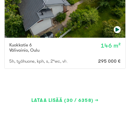
Kuokkatie 6
146 m²
Välivainio
,
Oulu
5h, työhuone, kph, s, 2*wc, vh, khh, aula
295 000 €
LATAA LISÄÄ (30 / 6358)