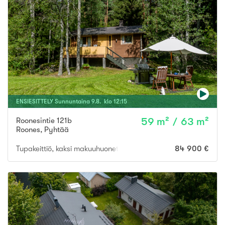
ENSIESITTELY
Sunnuntaina
9
.
8
. klo
12
:
15
Roonesintie 121b
59 m² / 63 m²
Roones
,
Pyhtää
Tupakeittiö, kaksi makuuhuonetta, sauna, pukuhuone, terassi
84 900 €