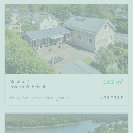
Miilutie 17
162 m²
Paloheinä
,
Helsinki
6h, k, 2wc, kph, s, vsto, yms noin 162 m2 + kellaritilat + ulkovaras
498 000 €