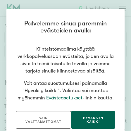
Hae kohteita
Palvelemme sinua paremmin
Myyntikohteet
HAE
evästeiden avulla
Huoneluku
Kiinteistömaailma käyttää
Lisää hakuehtoja
verkkopalvelussaan evästeitä, joiden avulla
1h
2h
3h
4h
5h+
sivusto toimii toivotulla tavalla ja voimme
tarjota sinulle kiinnostavaa sisältöä.
Myytävät asunnot
(
6358
)
Voit antaa suostumuksesi painamalla
Asuntotyyppi
"Hyväksy kaikki". Valintaa voi muuttaa
Kerros-/luhtitalo
myöhemmin
Evästeasetukset
-linkin kautta.
Meiltä löydät myytävät asunnot, oli tarpeesi mikä vain!
Rivitalo/paritalo
Tuhansien kohteiden ja satojen kiinteistönvälittäjien
Omakoti-/erillistalo
verkostomme auttaa sinua kenties elämäsi
VAIN
HYVÄKSYN
tärkeimmässä päätöksessä. Katso alta kaikki myytävät
Maa- tai metsätila
VÄLTTÄMÄTTÖMÄT
KAIKKI
asunnot. Hyödynnä myös kätevää hakutyökaluamme,