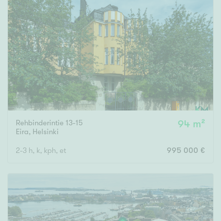
Rehbinderintie 13-15
94 m²
Eira
,
Helsinki
2-3 h, k, kph, et
995 000 €