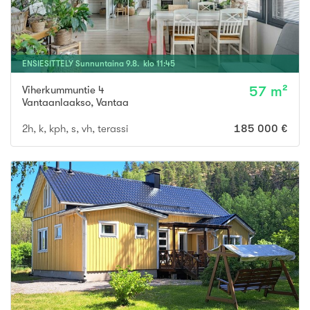
ENSIESITTELY
Sunnuntaina
9
.
8
. klo
11
:
45
Viherkummuntie 4
57 m²
Vantaanlaakso
,
Vantaa
2h, k, kph, s, vh, terassi
185 000 €