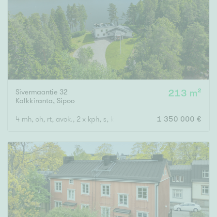
Sivermaantie 32
213 m²
Kalkkiranta
,
Sipoo
4 mh, oh, rt, avok., 2 x kph, s, khh, 3 x wc, terassi
1 350 000 €