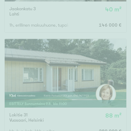
Jaakonkatu 3
40 m²
Lahti
1h, erillinen makuuhuone, tupakeittiö, s, p
146 000 €
ESITTELY
Sunnuntaina
9
.
8
. klo
11
:
00
Lokitie 31
88 m²
Vuosaari
,
Helsinki