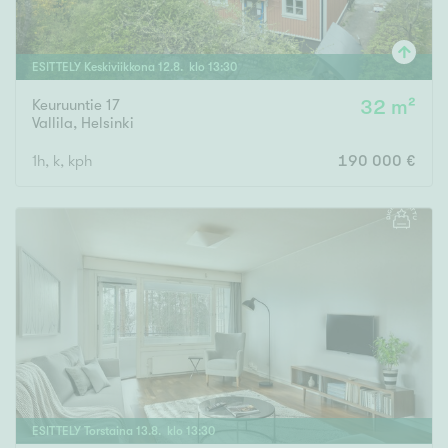
ESITTELY
Keskiviikkona
12
.
8
. klo
13
:
30
Keuruuntie 17
32 m²
Vallila
,
Helsinki
1h, k, kph
190 000 €
ESITTELY
Torstaina
13
.
8
. klo
13
:
30