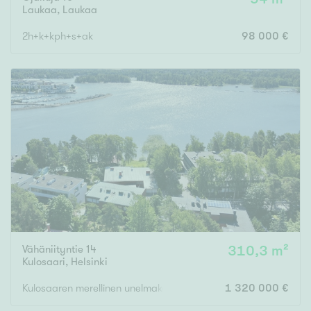
Laukaa
,
Laukaa
2h+k+kph+s+ak
98 000 €
Vähäniityntie 14
310,3 m²
Kulosaari
,
Helsinki
Kulosaaren merellinen unelmakoti | Oma uima-allas | Hissi | Autota
1 320 000 €