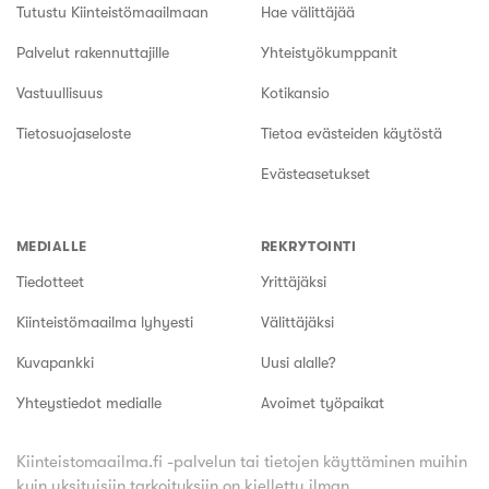
Tutustu Kiinteistömaailmaan
Hae välittäjää
Palvelut rakennuttajille
Yhteistyökumppanit
Vastuullisuus
Kotikansio
Tietosuojaseloste
Tietoa evästeiden käytöstä
Evästeasetukset
MEDIALLE
REKRYTOINTI
Tiedotteet
Yrittäjäksi
Kiinteistömaailma lyhyesti
Välittäjäksi
Kuvapankki
Uusi alalle?
Yhteystiedot medialle
Avoimet työpaikat
Kiinteistomaailma.fi -palvelun tai tietojen käyttäminen muihin
kuin yksityisiin tarkoituksiin on kielletty ilman