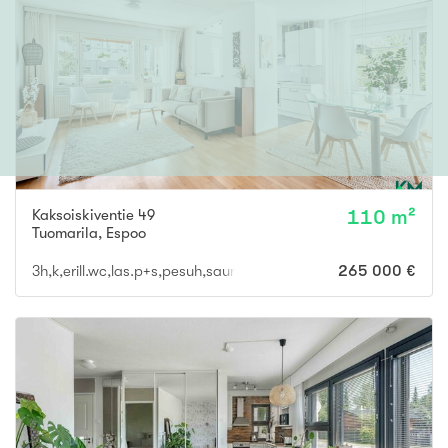
Kaksoiskiventie 49
110 m²
Tuomarila
,
Espoo
3h,k,erill.wc,las.p+s,pesuh,saunatupa,erill.wc
265 000 €