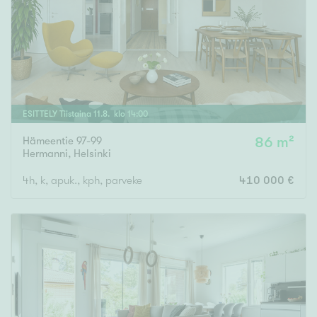
Tyydyttävä
Välttävä
Ominaisuudet
Hissi
ESITTELY
Tiistaina
11
.
8
. klo
14
:
00
Järvi- tai merinäköala
Maalämpö
Hämeentie 97-99
86 m²
Hermanni
,
Helsinki
Oma ranta
4h, k, apuk., kph, parveke
410 000 €
Oma sauna
Parveke
Senioriasunto