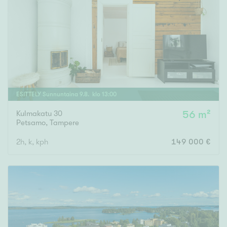
ESITTELY
Sunnuntaina
9
.
8
. klo
13
:
00
Kulmakatu 30
56 m²
Petsamo
,
Tampere
2h, k, kph
149 000 €