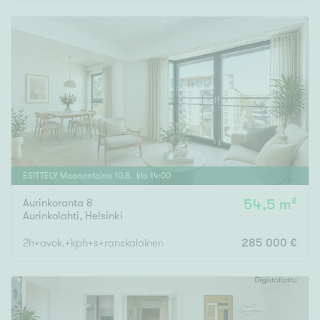
Rakennusvuosi
Uudiskohteet
Vain uudiskohteet
Ei uudiskohteita
ESITTELY
Maanantaina
10
.
8
. klo
14
:
00
Aurinkoranta 8
54,5 m²
Arvokohteet
Aurinkolahti
,
Helsinki
Vain arvokohteet
Ei arvokohteita
2h+avok.+kph+s+ranskalainen parv.
285 000 €
Kunto
Hyvä