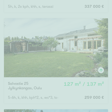
5h, k, 2x kph, khh, s, terassi
337 000 €
Salvostie 25
127 m² / 137 m²
Jylkynkangas
,
Oulu
5-6h, k, khh, kph*2, s, wc*3, terassi, parveke, ak
259 000 €