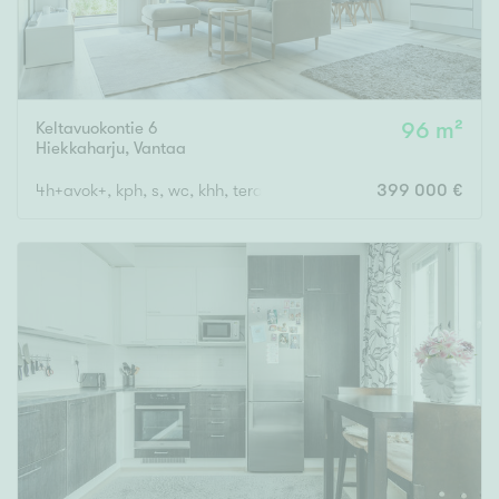
Keltavuokontie 6
96 m²
Hiekkaharju
,
Vantaa
4h+avok+, kph, s, wc, khh, terassi, var
399 000 €