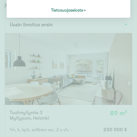
Tontti
jonka avulla löydät omien toiveidesi mukaisen kodin.
Vapaa-ajan asunto
Tietosuojaseloste
Toimitila
Uusin ilmoitus ensin
Autotalli
Muut
Hinta
000
000 €
Pinta-ala
Tuulimyllyntie 3
89 m²
Asuinpinta-ala
Kokonaispinta-ala
Myllypuro
,
Helsinki
m²
4h, k, kph, erillinen wc, 2 x vh, lasitettu parveke
230 000 €