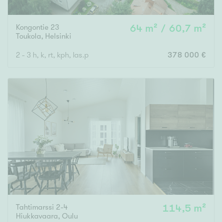
Kongontie 23
64 m² / 60,7 m²
Toukola
,
Helsinki
2 - 3 h, k, rt, kph, las.p
378 000 €
Tahtimarssi 2-4
114,5 m²
Hiukkavaara
,
Oulu