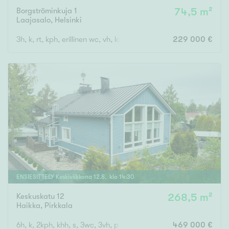
Borgströminkuja 1
74,5 m²
Laajasalo
,
Helsinki
3h, k, rt, kph, erillinen wc, vh, lasitettu parveke
229 000 €
ENSIESITTELY
Keskiviikkona
12
.
8
. klo
14
:
30
Keskuskatu 12
268,5 m²
Haikka
,
Pirkkala
6h, k, 2kph, khh, s, 3wc, 3vh, p, terassi, läm.var, ak
469 000 €