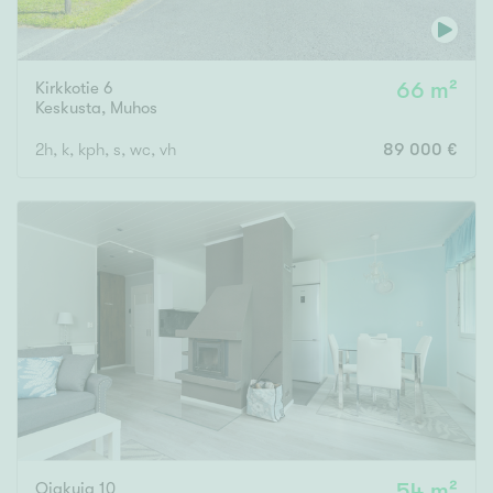
Kirkkotie 6
66 m²
Keskusta
,
Muhos
2h, k, kph, s, wc, vh
89 000 €
Ojakuja 10
54 m²