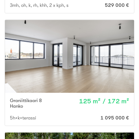
3mh, oh, k, rh, khh, 2 x kph, s
529 000 €
Graniittikaari 8
125 m² / 172 m²
Hanko
5h+k+terassi
1 095 000 €