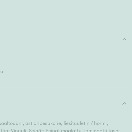
to
aaltouuni, astianpesukone, liesituuletin / hormi,
 Lattia: Vinyyli. Seinät: Seinät maalattu, laminaatti tasot