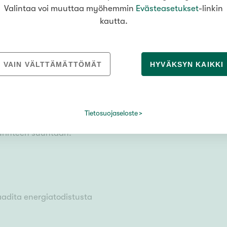
ka
Valintaa voi muuttaa myöhemmin
Evästeasetukset
-linkin
kautta.
VAIN VÄLTTÄMÄTTÖMÄT
HYVÄKSYN KAIKKI
n mukaan
Tietosuojaseloste
turinteen suuntaan.
aadita energiatodistusta