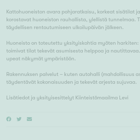
Kattohuoneiston avara pohjaratkaisu, korkeat sisätilat j
korostavat huoneiston rauhallista, ylellistä tunnelmaa. T
täydellisen rentoutumiseen ulkoilupäivän jälkeen.
Huoneisto on toteutettu yksityiskohtia myöten harkiten: 
toimivat tilat tekevät asumisesta helppoa ja nautittavaa.
upeat näkymät ympäristöön.
Rakennuksen palvelut – kuten autohalli (mahdollisuus ase
täydentävät kokonaisuuden ja tekevät arjesta sujuvaa.
Lisätiedot ja yksityisesittelyt Kiinteistömaailma Levi