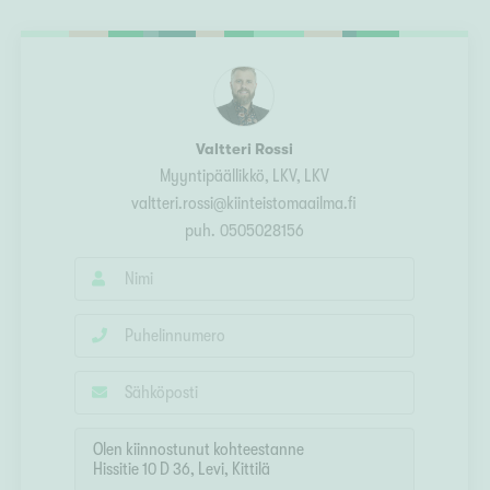
Ylivieska
Ylöjärvi
oki
rkulla
Valtteri Rossi
Myyntipäällikkö, LKV
, LKV
valtteri.rossi@kiinteistomaailma.fi
puh.
0505028156