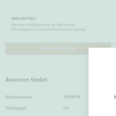
SOVI ESITTELY
Seuraava esittelyaika ei ole vielä sovittu.
Ota yhteyttä ja sovi henkilökohtainen esittely!
OTA YHTEYTTÄ
Asunnon tiedot
j
Kohdenumero
1409608
Talotyyppi
LH