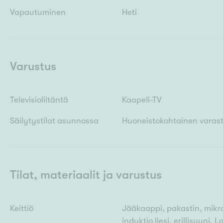
Vapautuminen
Heti
Varustus
Televisioliitäntä
Kaapeli-TV
Säilytystilat asunnossa
Huoneistokohtainen varas
Tilat, materiaalit ja varustus
Keittiö
Jääkaappi, pakastin, mikro
induktio liesi, erillisuuni.