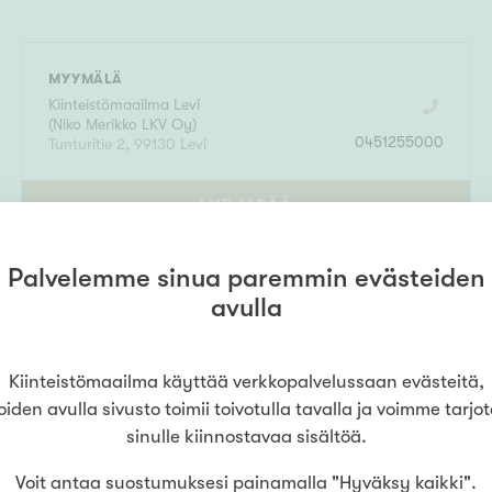
MYYMÄLÄ
Kiinteistömaailma
Levi
(
Niko Merikko LKV Oy
)
0451255000
Tunturitie 2
,
99130
Levi
LUE LISÄÄ
Palvelemme sinua paremmin evästeiden
avulla
Kiinteistömaailma käyttää verkkopalvelussaan evästeitä,
oiden avulla sivusto toimii toivotulla tavalla ja voimme tarjo
sinulle kiinnostavaa sisältöä.
Voit antaa suostumuksesi painamalla "Hyväksy kaikki".