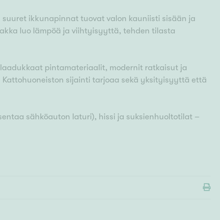
a suuret ikkunapinnat tuovat valon kauniisti sisään ja
akka luo lämpöä ja viihtyisyyttä, tehden tilasta
laadukkaat pintamateriaalit, modernit ratkaisut ja
 Kattohuoneiston sijainti tarjoaa sekä yksityisyyttä että
ntaa sähköauton laturi), hissi ja suksienhuoltotilat –