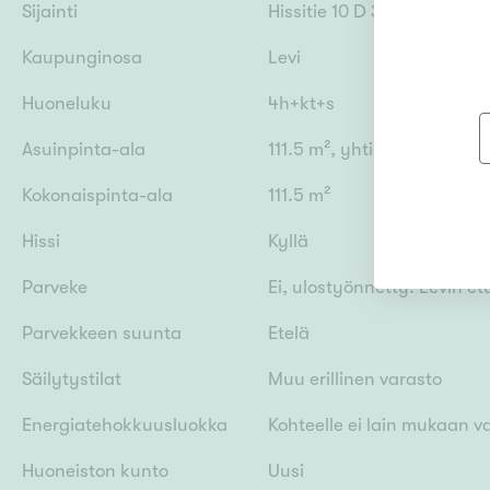
Sijainti
Hissitie 10 D 36, 99130 Sirk
Kaupunginosa
Levi
Huoneluku
4h+kt+s
Asuinpinta-ala
111.5 m², yhtiöjärjestykse
Kokonaispinta-ala
111.5 m²
Hissi
Kyllä
Parveke
Ei, ulostyönnetty. Levin e
Parvekkeen suunta
Etelä
Säilytystilat
Muu erillinen varasto
Energiatehokkuusluokka
Kohteelle ei lain mukaan v
Huoneiston kunto
Uusi