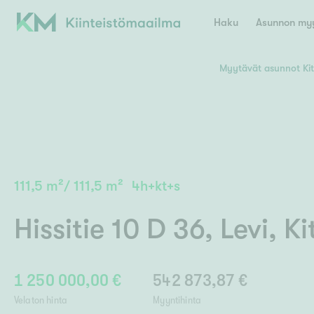
Haku
Asunnon myy
Myytävät asunnot Kitt
Valitse lähin myymäläpaikkakunta
Asun
E
K
Kiint
Tarj
Espoo
Ka
Ka
111,5
m²
/
111,5
m²
4h+kt+s
Ki
Kiint
Ko
H
Digi
Hissitie 10 D 36
,
Levi
,
Ki
Hamina
Helsinki
Hyvinkää
Avoi
L
Hämeenlinna
Lah
1 250 000,00 €
542 873,87 €
Lev
I
Päätök
Velaton hinta
Myyntihinta