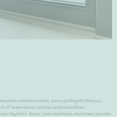
toteutettu kattohuoneisto, jossa yhdistyvät tilavuus,
1,5 m² kokonaisuus tarjoaa poikkeuksellisen
n käyttöön. Aivan Levin keskiössä, eturinteen juurella.