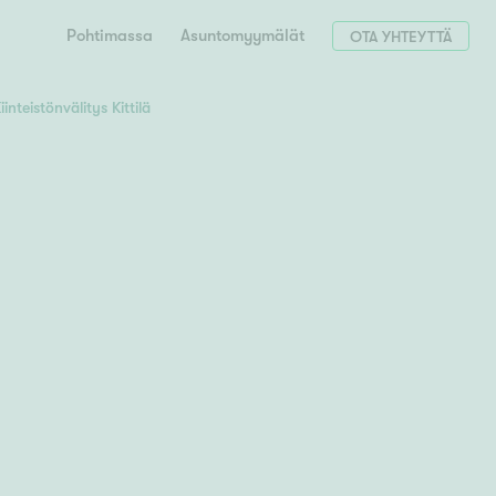
Pohtimassa
Asuntomyymälät
OTA YHTEYTTÄ
iinteistönvälitys Kittilä
Hae postinumerosi perusteella
unnon ostajille
 liittyvät
T
Tahko
Tampere
Tornio
Turku
totoimeksianto
Tuusula
V
 meidät
Vaasa
Valkeakoski
Vantaa
tys alueellasi
Varkaus
Y
vaniemi