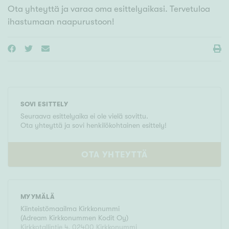
Ota yhteyttä ja varaa oma esittelyaikasi. Tervetuloa
ihastumaan naapurustoon!
SOVI ESITTELY
Seuraava esittelyaika ei ole vielä sovittu.
Ota yhteyttä ja sovi henkilökohtainen esittely!
OTA YHTEYTTÄ
MYYMÄLÄ
Kiinteistömaailma
Kirkkonummi
(
Adream Kirkkonummen Kodit Oy
)
Kirkkotallintie 4
,
02400
Kirkkonummi