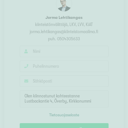
Jorma Lehtikangas
kiinteistönvälittäjä
, LKV, LVV, KiAT
jorma.lehtikangas@kiinteistomaailma.fi
puh.
0504305633
Tietosuojaseloste