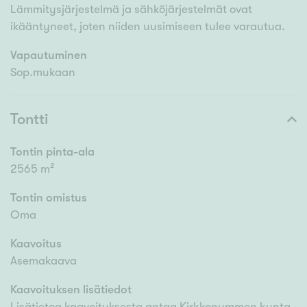
Lämmitysjärjestelmä ja sähköjärjestelmät ovat
ikääntyneet, joten niiden uusimiseen tulee varautua.
Vapautuminen
Sop.mukaan
Tontti
Tontin pinta-ala
2565 m²
Tontin omistus
Oma
Kaavoitus
Asemakaava
Kaavoituksen lisätiedot
Lisätietoa kaavoituksesta antaa Kirkkonummen kunta