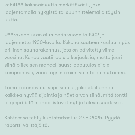
kehittää kokonaisuutta merkittävästi, joko
laajentamalla nykyistä tai suunnittelemalla täysin
uutta.
Päärakennus on alun perin vuodelta 1902 ja
laajennettu 1930-luvulla. Kokonaisuuteen kuuluu myös
erillinen saunarakennus, jota on päivitetty viime
vuosina. Kohde vaatii laajoja korjauksia, mutta juuri
siinä piilee sen mahdollisuus: lopputulos ei ole
kompromissi, vaan täysin omien valintojen mukainen.
Tämä kokonaisuus sopii sinulle, joka etsit ennen
kaikkea hyvää sijaintia ja näet arvon siinä, mitä tontti
ja ympäristö mahdollistavat nyt ja tulevaisuudessa.
Kohteessa tehty kuntotarkastus 27.8.2025. Pyydä
raportti välittäjältä.