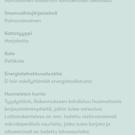
vaihtaminen moderniin vaihtoehtoon olemassa.
Ilmanvaihtojärjestelmä
Painovoimainen
Kattotyyppi
Harjakatto
Kate
Peltikate
Energiatehokkuusluokka
Ei lain edellyttämää energiatodistusta
Huoneiston kunto
Tyydyttävä, Rakennukseen kohdistuu huomattavia
korjaustoimenpiteitä, joihin tulee varautua.
Lattiarakenteissa on mm. todettu aistinvaraisesti
mikrobiperäisiä vaurioita, jotka tulee korjata ja
ulkoseinissä on todettu lahovaurioita.