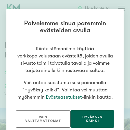
OTA YHTEYTTÄ
ESITTELY
KOHTEEN TIEDOT
Hae kohteita
Palvelemme sinua paremmin
evästeiden avulla
Lustbackantie 4
,
Överby
,
Kiinteistömaailma käyttää
Kirkkonummi
verkkopalvelussaan evästeitä, joiden avulla
sivusto toimii toivotulla tavalla ja voimme
tarjota sinulle kiinnostavaa sisältöä.
65
m²
2h, keittiö ja saunarakennus
Voit antaa suostumuksesi painamalla
239 000,00 €
239 000,00 €
"Hyväksy kaikki". Valintaa voi muuttaa
Velaton hinta
Myyntihinta
myöhemmin
Evästeasetukset
-linkin kautta.
VAIN
HYVÄKSYN
VÄLTTÄMÄTTÖMÄT
KAIKKI