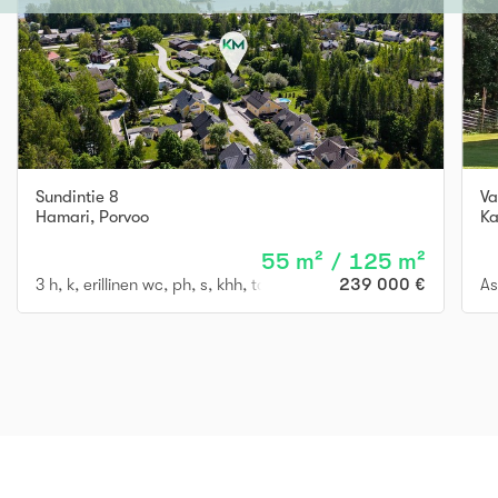
Sundintie 8
Va
Hamari
,
Porvoo
K
55 m² / 125 m²
3 h, k, erillinen wc, ph, s, khh, takkahuone, varastohuone, lasiv
239 000 €
As