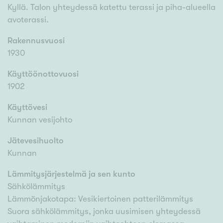
Kyllä. Talon yhteydessä katettu terassi ja piha-alueella
avoterassi.
Rakennusvuosi
1930
Käyttöönottovuosi
1902
Käyttövesi
Kunnan vesijohto
Jätevesihuolto
Kunnan
Lämmitysjärjestelmä ja sen kunto
Sähkölämmitys
Lämmönjakotapa: Vesikiertoinen patterilämmitys
Suora sähkölämmitys, jonka uusimisen yhteydessä