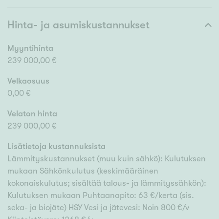
Hinta- ja asumiskustannukset
Myyntihinta
239 000,00 €
Velkaosuus
0,00 €
Velaton hinta
239 000,00 €
Lisätietoja kustannuksista
Lämmityskustannukset (muu kuin sähkö): Kulutuksen
mukaan Sähkönkulutus (keskimääräinen
kokonaiskulutus; sisältää talous- ja lämmityssähkön):
Kulutuksen mukaan Puhtaanapito: 63 €/kerta (sis.
seka- ja biojäte) HSY Vesi ja jätevesi: Noin 800 €/v