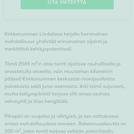
OTA YHTEYTTÄ
Kirkkonummen Lindalissa tarjolla harvinainen
mahdollisuus yhdistää erinomainen sijainti ja
merkittävä kehityspotentiaali.
Tämä 2565 m²:n oma tontti sijaitsee rauhallisella ja
arvostetulla alueella, vain muutaman kilometrin
päässä Kirkkonummen keskustan monipuolisista
palveluista sekä juna-asemasta. Arki toimii sujuvasti,
mutta kotiympäristö tarjoaa silti omaa rauhaa,
vehreyttä ja tilaa hengittää.
Pihapiiri on suojaisa ja viihtyisä, ja sen mittakaava
antaa mahdollisuuksia moneen. Rakennusoikeutta on
300 m², joten tontti tarjoaa selkeän potentiaalin