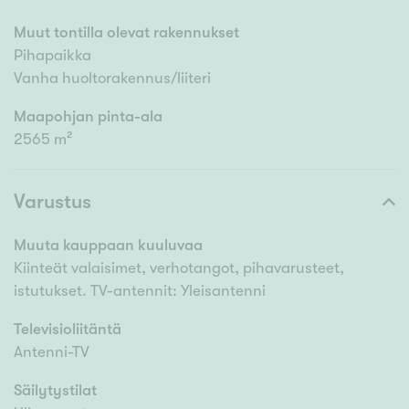
Muut tontilla olevat rakennukset
Pihapaikka
Vanha huoltorakennus/liiteri
Maapohjan pinta-ala
2565 m²
Varustus
Muuta kauppaan kuuluvaa
Kiinteät valaisimet, verhotangot, pihavarusteet,
istutukset. TV-antennit: Yleisantenni
Televisioliitäntä
Antenni-TV
Säilytystilat