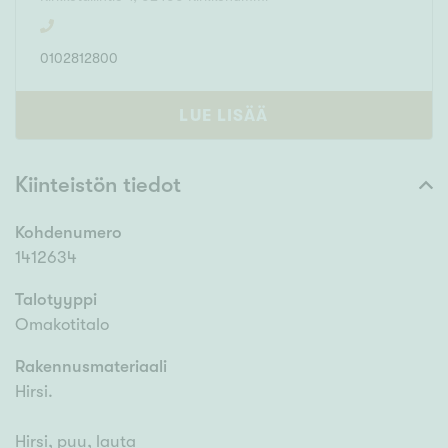
0102812800
LUE LISÄÄ
Kiinteistön tiedot
Kohdenumero
1412634
Talotyyppi
Omakotitalo
Rakennusmateriaali
Hirsi.
Hirsi, puu, lauta