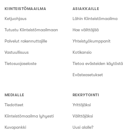
KIINTEISTÖMAAILMA
ASIAKKAILLE
Ketjuohjaus
Lähin Kiinteistömaailma
Tutustu Kiinteistömaailmaan
Hae välittäjää
Palvelut rakennuttajille
Yhteistyökumppanit
Vastuullisuus
Kotikansio
Tietosuojaseloste
Tietoa evästeiden käytöstä
Evästeasetukset
MEDIALLE
REKRYTOINTI
Tiedotteet
Yrittäjäksi
Kiinteistömaailma lyhyesti
Välittäjäksi
Kuvapankki
Uusi alalle?