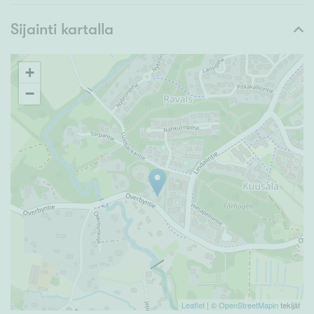
Sijainti kartalla
+
−
Leaflet
| ©
OpenStreetMapin
tekijät