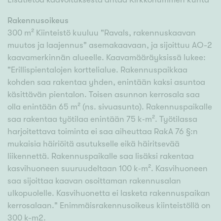
Rakennusoikeus
300 m² Kiinteistö kuuluu "Ravals, rakennuskaavan
muutos ja laajennus" asemakaavaan, ja sijoittuu AO-2
kaavamerkinnän alueelle. Kaavamääräyksissä lukee:
"Erillispientalojen korttelialue. Rakennuspaikkaa
kohden saa rakentaa yhden, enintään kaksi asuntoa
käsittävän pientalon. Toisen asunnon kerrosala saa
olla enintään 65 m² (ns. sivuasunto). Rakennuspaikalle
saa rakentaa työtilaa enintään 75 k‑m². Työtilassa
harjoitettava toiminta ei saa aiheuttaa RakA 76 §:n
mukaisia häiriöitä asutukselle eikä häiritsevää
liikennettä. Rakennuspaikalle saa lisäksi rakentaa
kasvihuoneen suuruudeltaan 100 k‑m². Kasvihuoneen
saa sijoittaa kaavan osoittaman rakennusalan
ulkopuolelle. Kasvihuonetta ei lasketa rakennuspaikan
kerrosalaan." Enimmäisrakennusoikeus kiinteistöllä on
300 k-m2.