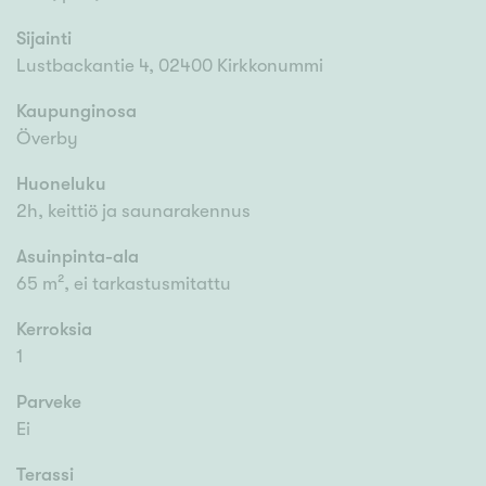
Sijainti
Lustbackantie 4, 02400 Kirkkonummi
Kaupunginosa
Överby
Huoneluku
2h, keittiö ja saunarakennus
Asuinpinta-ala
65 m², ei tarkastusmitattu
Kerroksia
1
Parveke
Ei
Terassi