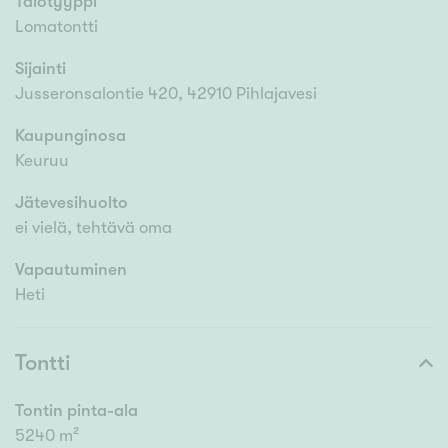
Talotyyppi
Lomatontti
Sijainti
Jusseronsalontie 420, 42910 Pihlajavesi
Kaupunginosa
Keuruu
Jätevesihuolto
ei vielä, tehtävä oma
Vapautuminen
Heti
Tontti
Tontin pinta-ala
5240 m²