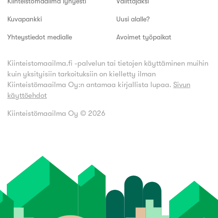
Kiinteistömaailma lyhyesti
Välittäjäksi
Kuvapankki
Uusi alalle?
Yhteystiedot medialle
Avoimet työpaikat
Kiinteistomaailma.fi -palvelun tai tietojen käyttäminen muihin
kuin yksityisiin tarkoituksiin on kielletty ilman
Kiinteistömaailma Oy:n antamaa kirjallista lupaa.
Sivun
käyttöehdot
Kiinteistömaailma Oy ©
2026