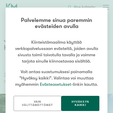
Hae kohteita
Palvelemme sinua paremmin
evästeiden avulla
Jusseronsalontie 420
,
Keuruu
,
Kiinteistömaailma käyttää
Keuruu
verkkopalvelussaan evästeitä, joiden avulla
sivusto toimii toivotulla tavalla ja voimme
tarjota sinulle kiinnostavaa sisältöä.
Voit antaa suostumuksesi painamalla
34 000,00 €
34 000,00 €
"Hyväksy kaikki". Valintaa voi muuttaa
Velaton hinta
Myyntihinta
myöhemmin
Evästeasetukset
-linkin kautta.
VAIN
HYVÄKSYN
VÄLTTÄMÄTTÖMÄT
KAIKKI