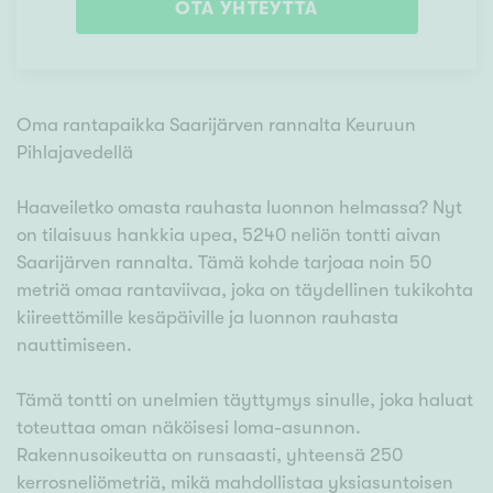
OTA YHTEYTTÄ
Oma rantapaikka Saarijärven rannalta Keuruun
Pihlajavedellä
Haaveiletko omasta rauhasta luonnon helmassa? Nyt
on tilaisuus hankkia upea, 5240 neliön tontti aivan
Saarijärven rannalta. Tämä kohde tarjoaa noin 50
metriä omaa rantaviivaa, joka on täydellinen tukikohta
kiireettömille kesäpäiville ja luonnon rauhasta
nauttimiseen.
Tämä tontti on unelmien täyttymys sinulle, joka haluat
toteuttaa oman näköisesi loma-asunnon.
Rakennusoikeutta on runsaasti, yhteensä 250
kerrosneliömetriä, mikä mahdollistaa yksiasuntoisen