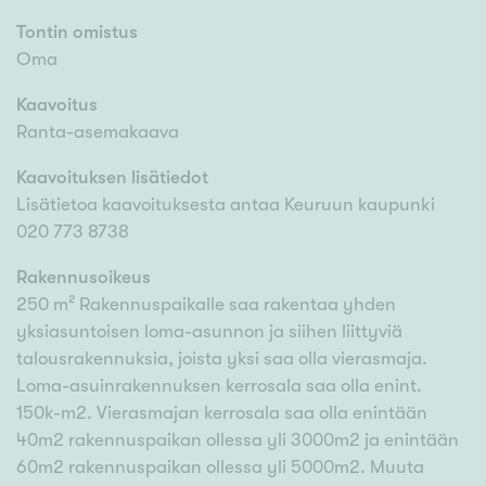
Tontin omistus
Oma
Kaavoitus
Ranta-asemakaava
Kaavoituksen lisätiedot
Lisätietoa kaavoituksesta antaa Keuruun kaupunki
020 773 8738
Rakennusoikeus
250 m² Rakennuspaikalle saa rakentaa yhden
yksiasuntoisen loma-asunnon ja siihen liittyviä
talousrakennuksia, joista yksi saa olla vierasmaja.
Loma-asuinrakennuksen kerrosala saa olla enint.
150k-m2. Vierasmajan kerrosala saa olla enintään
40m2 rakennuspaikan ollessa yli 3000m2 ja enintään
60m2 rakennuspaikan ollessa yli 5000m2. Muuta