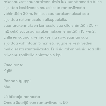
rakennukset saunarakennuksia lukuunottamatta tulee
sijoittaa keskiveden mukaisesta rantaviivasta
vähintään 30 m. Erilliset saunarakennukset saa
sijoittaa rakennusalan ulkopuolelle,
saunarakennuksen kerrosala saa olla enintään 25 k-
m2 sekä savusaunarakennuksen enintään 15 k-m2.
Erillisen saunarakennuksen ja savusaunan saa
sijoittaa vähintään 5 m:n etäisyydelle keskiveden
mukaisesta rantaviivasta. Erillisiä rakennuksia saa olla
rakennuspaikalla enintään 6 kpl.
Oma ranta
Kyllä
Rannan tyyppi
Muu
Lisätietoja rannasta
Omaa Saarijärven rantaviivaa n. 50