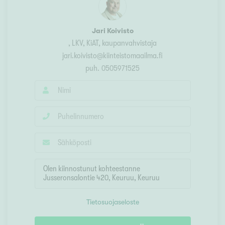
Jari Koivisto
, LKV, KiAT, kaupanvahvistaja
jari.koivisto@kiinteistomaailma.fi
puh.
0505971525
Tietosuojaseloste