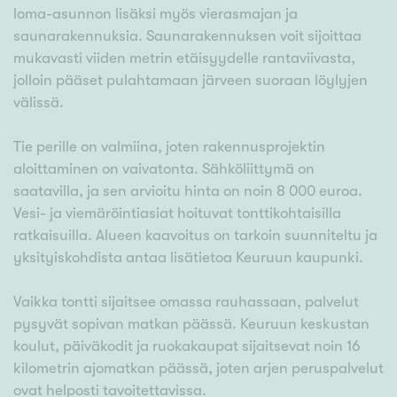
loma-asunnon lisäksi myös vierasmajan ja
saunarakennuksia. Saunarakennuksen voit sijoittaa
mukavasti viiden metrin etäisyydelle rantaviivasta,
jolloin pääset pulahtamaan järveen suoraan löylyjen
välissä.
Tie perille on valmiina, joten rakennusprojektin
aloittaminen on vaivatonta. Sähköliittymä on
saatavilla, ja sen arvioitu hinta on noin 8 000 euroa.
Vesi- ja viemäröintiasiat hoituvat tonttikohtaisilla
ratkaisuilla. Alueen kaavoitus on tarkoin suunniteltu ja
yksityiskohdista antaa lisätietoa Keuruun kaupunki.
Vaikka tontti sijaitsee omassa rauhassaan, palvelut
pysyvät sopivan matkan päässä. Keuruun keskustan
koulut, päiväkodit ja ruokakaupat sijaitsevat noin 16
kilometrin ajomatkan päässä, joten arjen peruspalvelut
ovat helposti tavoitettavissa.