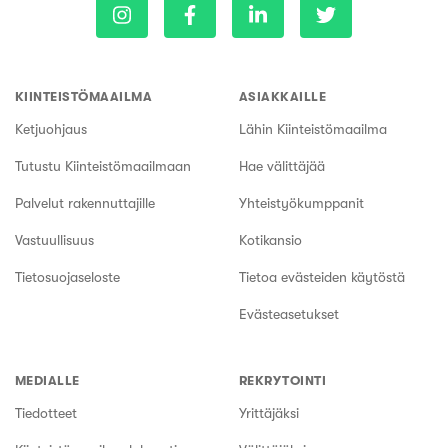
KIINTEISTÖMAAILMA
ASIAKKAILLE
Ketjuohjaus
Lähin Kiinteistömaailma
Tutustu Kiinteistömaailmaan
Hae välittäjää
Palvelut rakennuttajille
Yhteistyökumppanit
Vastuullisuus
Kotikansio
Tietosuojaseloste
Tietoa evästeiden käytöstä
Evästeasetukset
MEDIALLE
REKRYTOINTI
Tiedotteet
Yrittäjäksi