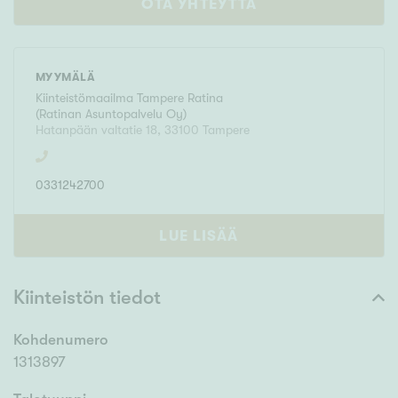
OTA YHTEYTTÄ
MYYMÄLÄ
Kiinteistömaailma
Tampere Ratina
(
Ratinan Asuntopalvelu Oy
)
Hatanpään valtatie 18
,
33100
Tampere
0331242700
LUE LISÄÄ
Kiinteistön tiedot
Kohdenumero
1313897