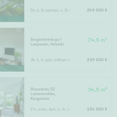
5h, k, 2x kph/wc, s, 2x kk, takkah., vh, var., at
249 000 €
Borgströminkuja 1
74,5 m²
Laajasalo
,
Helsinki
3h, k, rt, kph, erillinen wc, vh, lasitettu parveke
239 000 €
Rissonkatu 52
34,5 m²
Lamminrahka
,
Kangasala
2 h, avok., kph, s, vh, lasit. p
154 000 €