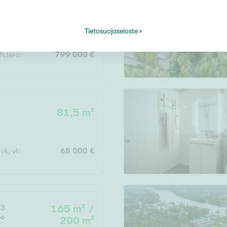
a
102 m² /
nummi
,
248 m²
Tietosuojaseloste
terassi+2var,saunaos,khh,vh,erill.wc,tekn.tila,pihaterassi+at
799 000 €
81,5 m²
rvk, vh
68 000 €
13
165 m² /
oo
200 m²