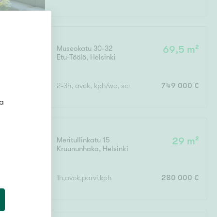
Museokatu 30-32
69,5 m²
Etu-Töölö
,
Helsinki
2-3h, avok, kph/wc, sauna, khh/wc, parvi, 2 ransk
749 000 €
ta
Meritullinkatu 15
29 m²
Kruununhaka
,
Helsinki
1h,avok,parvi,kph
280 000 €