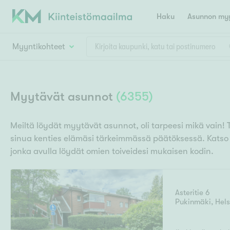
Haku
Asunnon myy
Myyntikohteet
Valitse lähin myymäläpaikkakunta
Asun
Huoneluku
Myytävät asunnot
(
6355
)
E
K
Kiint
Tarj
Espoo
Ka
Meiltä löydät myytävät asunnot, oli tarpeesi mikä vain! 
Ka
sinua kenties elämäsi tärkeimmässä päätöksessä. Kats
Asuntotyyppi
Ki
Kiint
Ko
jonka avulla löydät omien toiveidesi mukaisen kodin.
H
R
Digi
Hamina
Helsinki
Hyvinkää
Avoi
L
Hämeenlinna
Asteritie 6
Lah
Pukinmäki
,
Hels
T
Lev
I
Päätök