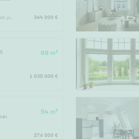
Järvi- tai merinäköala
Maalämpö
sit. p., avoterassi
364 000 €
Oma ranta
Oma sauna
Parveke
 5
88 m²
Senioriasunto
1 035 000 €
54 m²
inki
276 000 €