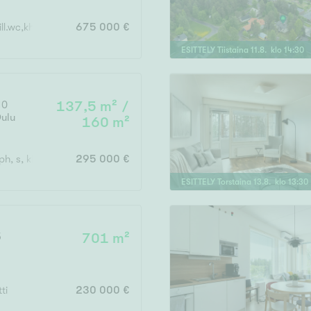
ill.wc,khh,parveke,terassi+varasto 35m2
675 000 €
ESITTELY
Tiistaina
11
.
8
. klo
14
:
30
10
137,5 m² /
ulu
160 m²
ph, s, khh, 2x wc, ter., parv., vh, var, ak
295 000 €
ESITTELY
Torstaina
13
.
8
. klo
13
:
30
5
701 m²
ti
230 000 €