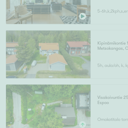
5-6h,k,2kph,s,er
Kipinämikontie 
Metsokangas
,
O
5h, aula/oh, k, k
Visakoivuntie 2
Espoo
Omakotitalo tont