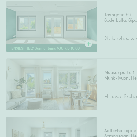
Tasbyntie 54
Söderkulla
,
Sip
Uudiskohteet
3h, k, kph, s, t
ENSIESITTELY
Sunnuntaina
9
.
8
. klo
10
:
00
Arvokohteet
Muusanpolku 1
Munkkivuori
,
He
Kunto
4h, avok, 2kph, 
Ominaisuudet
H
Aallonhalkoja 5
Sompasaari
,
He