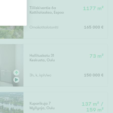
Tiiliskiventie 6a
1177 m²
Kattilalaakso
,
Espoo
Omakotitalotontti
165 000 €
Hallituskatu 31
73 m²
Keskusta
,
Oulu
3h, k, kph/wc
150 000 €
Kuparikuja 7
137 m² /
Myllyoja
,
Oulu
159 m²