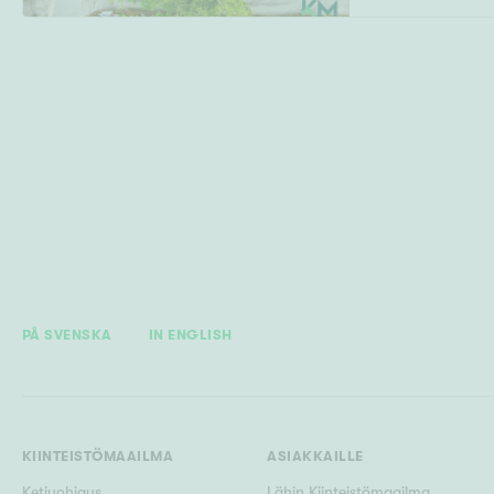
PÅ SVENSKA
IN ENGLISH
KIINTEISTÖMAAILMA
ASIAKKAILLE
Ketjuohjaus
Lähin Kiinteistömaailma