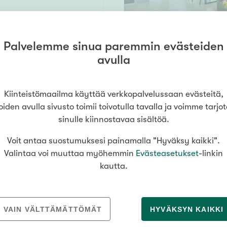
Palvelemme sinua paremmin evästeiden
64 m² /
avulla
i
60,7 m²
h, las.p
378 000 €
Kiinteistömaailma käyttää verkkopalvelussaan evästeitä,
oiden avulla sivusto toimii toivotulla tavalla ja voimme tarjo
sinulle kiinnostavaa sisältöä.
Voit antaa suostumuksesi painamalla "Hyväksy kaikki".
katu 2b
57 m²
Valintaa voi muuttaa myöhemmin
Evästeasetukset
-linkin
inki
kautta.
a, las.parveke
395 000 €
VAIN VÄLTTÄMÄTTÖMÄT
HYVÄKSYN KAIKKI