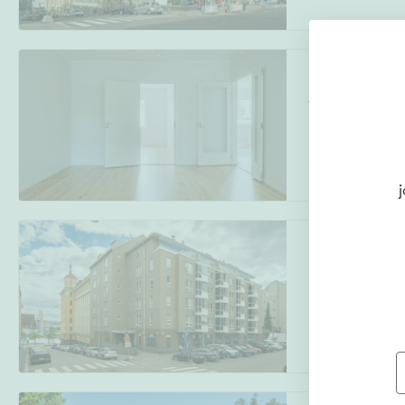
Kongontie 23
Toukola
,
Helsink
2 - 3 h, k, rt, kp
j
Köydenpunojan
Hietalahti
,
Hels
2h, k, kph, saun