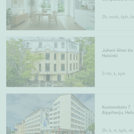
2h, avok, kph, la
Juhani Ahon tie
Helsinki
3-4h, k, kph
Kustaankatu 7
Alppiharju
,
Hels
2h, k, rt, kph, vh