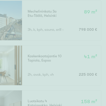
Mechelininkatu 3a
89 m²
Etu-Töölö
,
Helsinki
Ei uudiskohteita
3h, k, kph, sauna, erill wc, vaateh, parveke
798 000 €
Ei arvokohteita
Kaskenkaatajantie 10
41 m²
Tapiola
,
Espoo
2h, avok, kph, vh
225 000 €
Luotsikatu 4
158 m²
Katajanokka
,
Helsinki