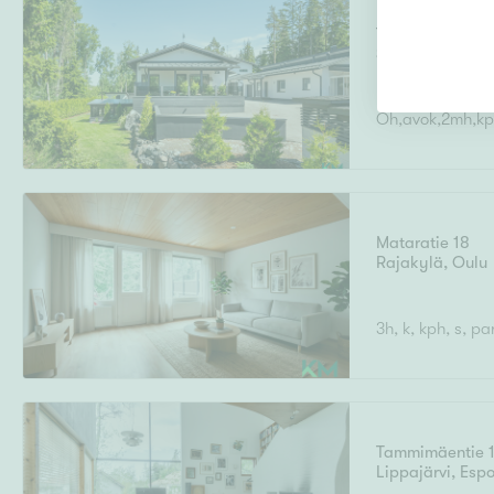
Tulikukankuja 2
Sarvvik, Kirkko
Kirkkonummi
Oh,avok,2mh,kph,
Mataratie 18
Rajakylä
,
Oulu
3h, k, kph, s, pa
Tammimäentie 
Lippajärvi
,
Esp