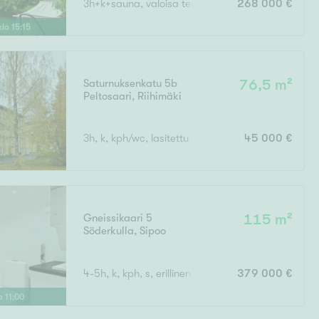
3h+k+sauna, valoisa terassi
268 000 €
Ylivieska
Ylöjärvi
klo
15
:
15
oki
rkulla
Saturnuksenkatu 5b
76,5 m²
Peltosaari
,
Riihimäki
3h, k, kph/wc, lasitettu parveke
45 000 €
Kokonaispinta-ala
Gneissikaari 5
115 m²
Söderkulla
,
Sipoo
4-5h, k, kph, s, erillinen wc, vh, lasitettu parveke
379 000 €
lo
11
:
00