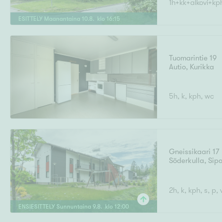
1h+kk+alkovi+kp
Ilmajoki
Ivalo
Asunto
M
T
ESITTELY
Maanantaina
10
.
8
. klo
16
:
15
Kiintei
A
Mik
J
Joensuu
Jyväskylä
Järvenpää
Tuomarintie 19
N
Autio
,
Kurikka
No
Hinta
5h, k, kph, wc
Pinta-ala
Gneissikaari 17
Söderkulla
,
Sip
2h, k, kph, s, p, 
ENSIESITTELY
Sunnuntaina
9
.
8
. klo
12
:
00
Rakennusvuosi