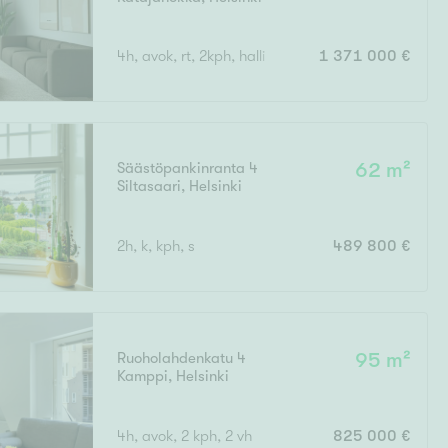
4h, avok, rt, 2kph, halli
1 371 000 €
Säästöpankinranta 4
62 m²
Siltasaari
,
Helsinki
2h, k, kph, s
489 800 €
Ruoholahdenkatu 4
95 m²
Kamppi
,
Helsinki
4h, avok, 2 kph, 2 vh
825 000 €