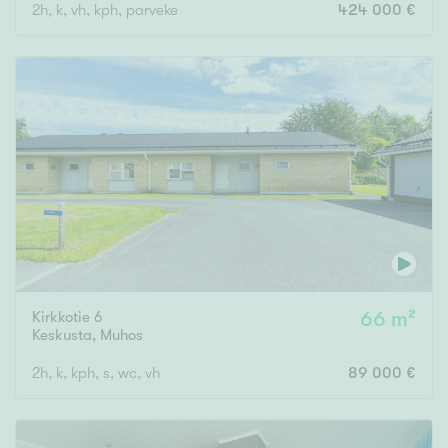
2h, k, vh, kph, parveke
424 000 €
Kirkkotie 6
66 m²
Keskusta
,
Muhos
2h, k, kph, s, wc, vh
89 000 €