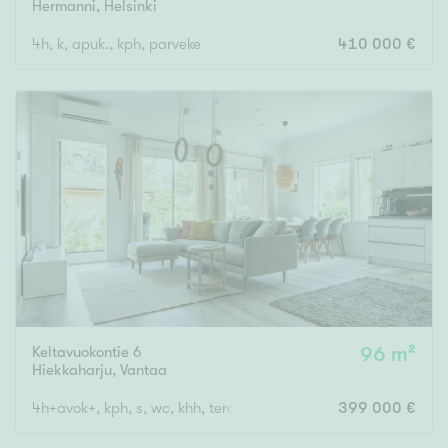
Hermanni
,
Helsinki
4h, k, apuk., kph, parveke
410 000 €
Keltavuokontie 6
96 m²
Hiekkaharju
,
Vantaa
4h+avok+, kph, s, wc, khh, terassi, var
399 000 €