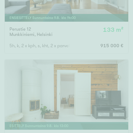
ENSIESITTELY
Sunnuntaina
9
.
8
. klo
14
:
00
Perustie 12
133 m²
Munkkiniemi
,
Helsinki
5h, k, 2 x kph, s, kht, 2 x parveke
915 000 €
ESITTELY
Sunnuntaina
9
.
8
. klo
13
:
00