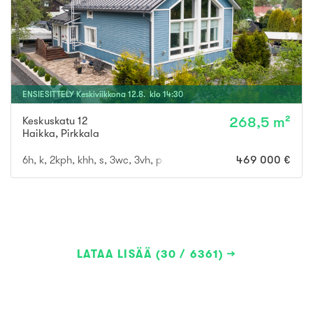
ENSIESITTELY
Keskiviikkona
12
.
8
. klo
14
:
30
Keskuskatu 12
268,5 m²
Haikka
,
Pirkkala
6h, k, 2kph, khh, s, 3wc, 3vh, p, terassi, läm.var, ak
469 000 €
LATAA LISÄÄ (30 / 6361)