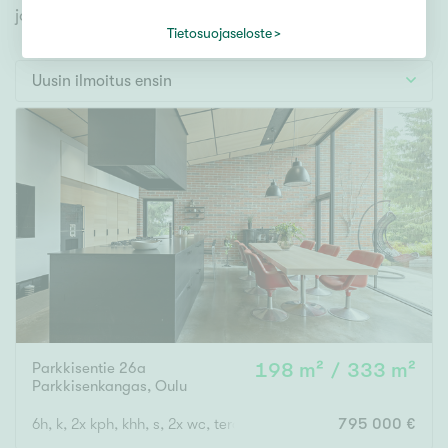
Tontti
jonka avulla löydät omien toiveidesi mukaisen kodin.
Vapaa-ajan asunto
Tietosuojaseloste
Toimitila
Uusin ilmoitus ensin
Autotalli
Muut
Hinta
000
000 €
Pinta-ala
Parkkisentie 26a
198 m² / 333 m²
Asuinpinta-ala
Kokonaispinta-ala
Parkkisenkangas
,
Oulu
m²
6h, k, 2x kph, khh, s, 2x wc, terassi + uima-allas
795 000 €