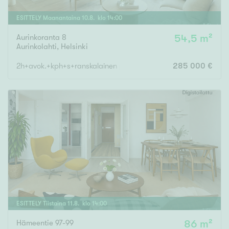
ESITTELY
Maanantaina
10
.
8
. klo
14
:
00
Aurinkoranta 8
54,5 m²
Aurinkolahti
,
Helsinki
2h+avok.+kph+s+ranskalainen parv.
285 000 €
ESITTELY
Tiistaina
11
.
8
. klo
14
:
00
Hämeentie 97-99
86 m²