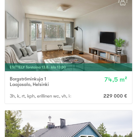
ESITTELY
Torstaina
13
.
8
. klo
13
:
30
Borgströminkuja 1
74,5 m²
Laajasalo
,
Helsinki
3h, k, rt, kph, erillinen wc, vh, lasitettu parveke
229 000 €