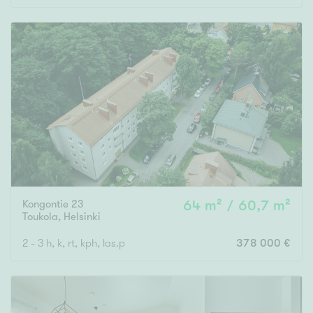
Kongontie 23
64 m² / 60,7 m²
Toukola
,
Helsinki
2 - 3 h, k, rt, kph, las.p
378 000 €