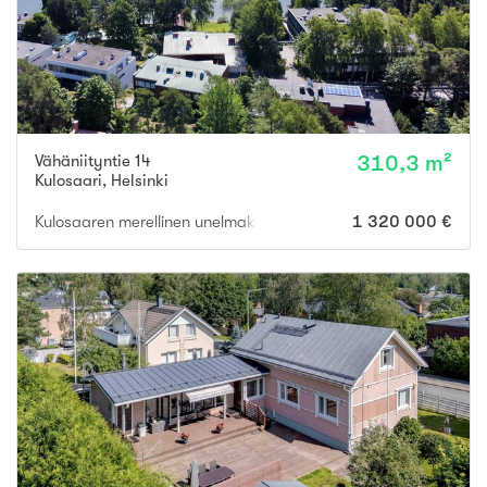
Vähäniityntie 14
310,3 m²
Kulosaari
,
Helsinki
Kulosaaren merellinen unelmakoti | Oma uima-allas | Hissi | Autota
1 320 000 €