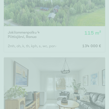
Jokilammenpolku 4
115 m²
Piittisjärvi
,
Ranua
2mh, oh, k, th, kph, s, wc, parvi
134 000 €