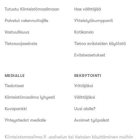
Tutustu Kiinteistömaailmaan
Hae välittäjää
Palvelut rakennuttajille
Yhteistyökumppanit
Vastuullisuus
Kotikansio
Tietosuojaseloste
Tietoa evästeiden käytöstä
Evästeasetukset
MEDIALLE
REKRYTOINTI
Tiedotteet
Yrittäjäksi
Kiinteistömaailma lyhyesti
Välittäjäksi
Kuvapankki
Uusi alalle?
Yhteystiedot medialle
Avoimet työpaikat
Kiinteistomaailma.fi -palvelun tai tietojen käyttäminen muihin