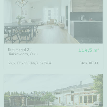
Tahtimarssi 2-4
114,5 m²
Hiukkavaara
,
Oulu
5h, k, 2x kph, khh, s, terassi
337 000 €