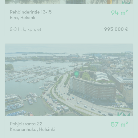
Rehbinderintie 13-15
94 m²
Eira
,
Helsinki
2-3 h, k, kph, et
995 000 €
Pohjoisranta 22
57 m²
Kruununhaka
,
Helsinki