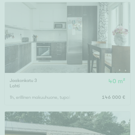
Jaakonkatu 3
40 m²
Lahti
1h, erillinen makuuhuone, tupakeittiö, s, p
146 000 €