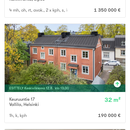
4 mh, oh, rt, avok., 2 x kph, s, khh, 3 x wc, terassi
1 350 000 €
ESITTELY
Keskiviikkona
12
.
8
. klo
13
:
30
Keuruuntie 17
32 m²
Vallila
,
Helsinki
1h, k, kph
190 000 €