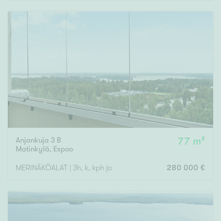
Rakennusvuosi
Uudiskohteet
Vain uudiskohteet
Ei uudiskohteita
Anjankuja 3 B
77 m²
Arvokohteet
Matinkylä
,
Espoo
Vain arvokohteet
Ei arvokohteita
MERINÄKÖALAT | 3h, k, kph ja las. parveke
280 000 €
Kunto
Hyvä