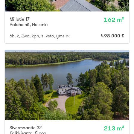
Miilutie 17
162 m²
Paloheinä
,
Helsinki
6h, k, 2wc, kph, s, vsto, yms noin 162 m2 + kellaritilat + ulkovaras
498 000 €
Sivermaantie 32
213 m²
Kalkkiranta
,
Sipoo