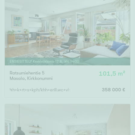
ENSIESITTELY
Keskiviikkona
12
.
8
. klo
14
:
00
Ratsumiehentie 5
101,5 m²
Masala
,
Kirkkonummi
4h+k+rt+s+kph/khh+erill.wc+vh+et+ tk
358 000 €