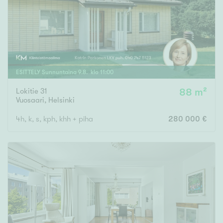
ESITTELY
Sunnuntaina
9
.
8
. klo
11
:
00
Lokitie 31
88 m²
Vuosaari
,
Helsinki
4h, k, s, kph, khh + piha
280 000 €