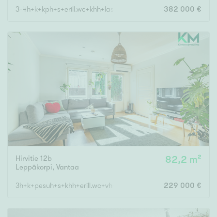
3-4h+k+kph+s+erill.wc+khh+lasitettu terassi+autokatos
382 000 €
Hirvitie 12b
82,2 m²
Leppäkorpi
,
Vantaa
3h+k+pesuh+s+khh+erill.wc+vh+var.
229 000 €