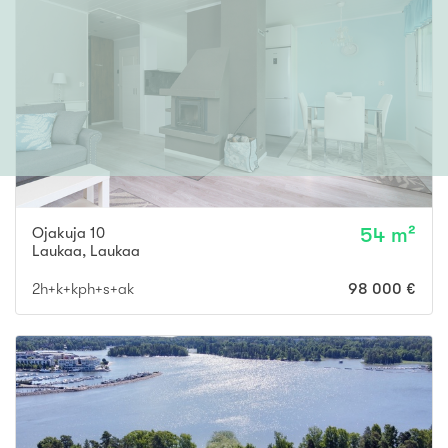
Ojakuja 10
54 m²
Laukaa
,
Laukaa
2h+k+kph+s+ak
98 000 €