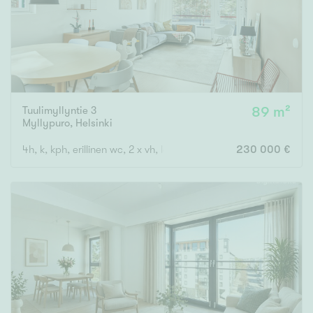
Tuulimyllyntie 3
89 m²
Myllypuro
,
Helsinki
4h, k, kph, erillinen wc, 2 x vh, lasitettu parveke
230 000 €