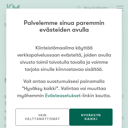
Hae kohteita
Palvelemme sinua paremmin
Myyntikohteet
HAE
evästeiden avulla
Huoneluku
Kiinteistömaailma käyttää
Lisää hakuehtoja
verkkopalvelussaan evästeitä, joiden avulla
1h
2h
3h
4h
5h+
sivusto toimii toivotulla tavalla ja voimme
tarjota sinulle kiinnostavaa sisältöä.
Myytävät asunnot
(
6361
)
Voit antaa suostumuksesi painamalla
Asuntotyyppi
"Hyväksy kaikki". Valintaa voi muuttaa
Kerros-/luhtitalo
myöhemmin
Evästeasetukset
-linkin kautta.
Meiltä löydät myytävät asunnot, oli tarpeesi mikä vain!
Rivitalo/paritalo
Tuhansien kohteiden ja satojen kiinteistönvälittäjien
Omakoti-/erillistalo
verkostomme auttaa sinua kenties elämäsi
VAIN
HYVÄKSYN
tärkeimmässä päätöksessä. Katso alta kaikki myytävät
Maa- tai metsätila
VÄLTTÄMÄTTÖMÄT
KAIKKI
asunnot. Hyödynnä myös kätevää hakutyökaluamme,