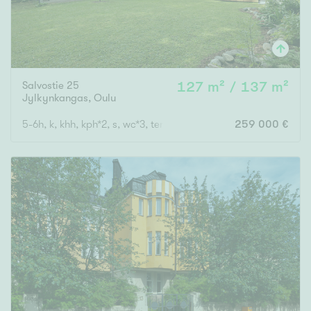
Salvostie 25
127 m² / 137 m²
Jylkynkangas
,
Oulu
5-6h, k, khh, kph*2, s, wc*3, terassi, parveke, ak
259 000 €