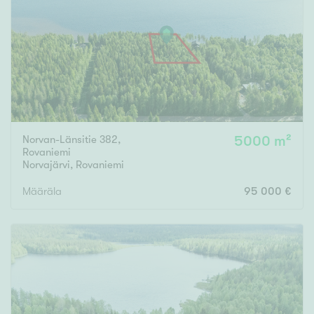
Tyydyttävä
Välttävä
Ominaisuudet
Hissi
Järvi- tai merinäköala
Maalämpö
Norvan-Länsitie 382,
5000 m²
Rovaniemi
Oma ranta
Norvajärvi
,
Rovaniemi
Oma sauna
Määräla
95 000 €
Parveke
Senioriasunto