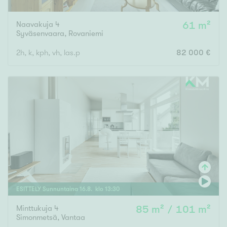
Naavakuja 4
61 m²
Syväsenvaara
,
Rovaniemi
2h, k, kph, vh, las.p
82 000 €
ESITTELY
Sunnuntaina
16
.
8
. klo
13
:
30
Minttukuja 4
85 m² / 101 m²
Simonmetsä
,
Vantaa