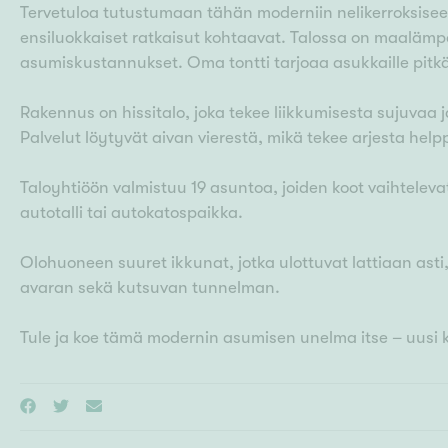
Tervetuloa tutustumaan tähän moderniin nelikerroksise
ensiluokkaiset ratkaisut kohtaavat. Talossa on maalämp
asumiskustannukset. Oma tontti tarjoaa asukkaille pit
Rakennus on hissitalo, joka tekee liikkumisesta sujuvaa
Palvelut löytyvät aivan vierestä, mikä tekee arjesta help
Taloyhtiöön valmistuu 19 asuntoa, joiden koot vaihtelevat
autotalli tai autokatospaikka.
Olohuoneen suuret ikkunat, jotka ulottuvat lattiaan asti
avaran sekä kutsuvan tunnelman.
Tule ja koe tämä modernin asumisen unelma itse – uusi kot