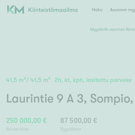
Haku
Asunnon myy
Myytävät asunnot Kera
Valitse lähin myymäläpaikkakunta
Asun
E
K
Kiint
Tarj
Espoo
Ka
Ka
41,5
m²
/
41,5
m²
2h, kt, kph, lasitettu parveke
Ki
Kiint
Ko
H
Digi
Laurintie 9 A 3
,
Sompio
Hamina
Helsinki
Hyvinkää
Avoi
L
Hämeenlinna
Lah
250 000,00 €
87 500,00 €
Lev
I
Päätök
Velaton hinta
Myyntihinta