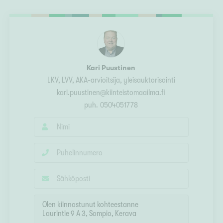
Ylivieska
Ylöjärvi
oki
rkulla
Kari Puustinen
LKV, LVV, AKA-arvioitsija, yleisauktorisointi
kari.puustinen@kiinteistomaailma.fi
puh.
0504051778