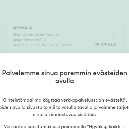
MYYMÄLÄ
Kiinteistömaailma
Kerava
(
Asuntokerava Oy
)
0941741600
Aleksis Kiven tie 14
,
04200
Kerava
LUE LISÄÄ
Palvelemme sinua paremmin evästeiden
avulla
Kiinteistömaailma käyttää verkkopalvelussaan evästeitä,
oiden avulla sivusto toimii toivotulla tavalla ja voimme tarjo
sinulle kiinnostavaa sisältöä.
Voit antaa suostumuksesi painamalla "Hyväksy kaikki".