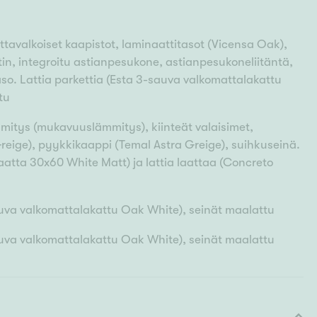
ttavalkoiset kaapistot, laminaattitasot (Vicensa Oak),
in, integroitu astianpesukone, astianpesukoneliitäntä,
aso. Lattia parkettia (Esta 3-sauva valkomattalakattu
tu
mmitys (mukavuuslämmitys), kiinteät valaisimet,
reige), pyykkikaappi (Temal Astra Greige), suihkuseinä.
laatta 30x60 White Matt) ja lattia laattaa (Concreto
auva valkomattalakattu Oak White), seinät maalattu
auva valkomattalakattu Oak White), seinät maalattu