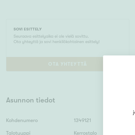
SOVI ESITTELY
Seuraava esittelyaika ei ole vielä sovittu.
Ota yhteyttä ja sovi henkilökohtainen esittely!
OTA YHTEYTTÄ
Asunnon tiedot
j
Kohdenumero
1349121
Talotyyppi
Kerrostalo