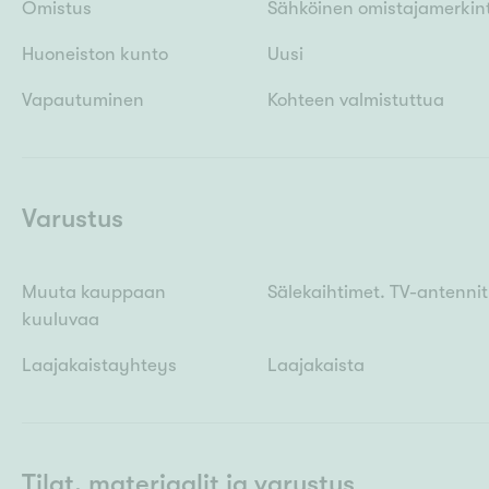
Omistus
Sähköinen omistajamerkin
Huoneiston kunto
Uusi
Vapautuminen
Kohteen valmistuttua
Varustus
Muuta kauppaan
Sälekaihtimet. TV-antennit:
kuuluvaa
Laajakaistayhteys
Laajakaista
Tilat, materiaalit ja varustus