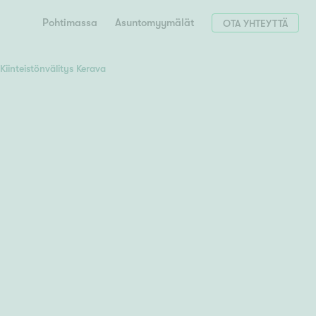
Pohtimassa
Asuntomyymälät
OTA YHTEYTTÄ
Kiinteistönvälitys Kerava
Hae postinumerosi perusteella
unnon ostajille
 liittyvät
T
Tahko
Tampere
Tornio
Turku
totoimeksianto
Tuusula
V
 meidät
Vaasa
Valkeakoski
Vantaa
tys alueellasi
Varkaus
Y
vaniemi