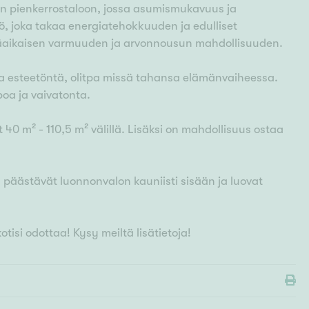
en pienkerrostaloon, jossa asumismukavuus ja
ö, joka takaa energiatehokkuuden ja edulliset
käaikaisen varmuuden ja arvonnousun mahdollisuuden.
 ja esteetöntä, olitpa missä tahansa elämänvaiheessa.
poa ja vaivatonta.
 40 m² - 110,5 m² välillä. Lisäksi on mahdollisuus ostaa
, päästävät luonnonvalon kauniisti sisään ja luovat
isi odottaa! Kysy meiltä lisätietoja!