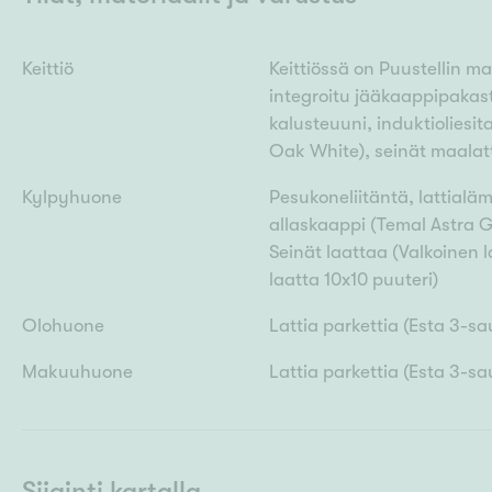
Keittiö
Keittiössä on Puustellin ma
integroitu jääkaappipakast
kalusteuuni, induktioliesit
Oak White), seinät maalat
Kylpyhuone
Pesukoneliitäntä, lattialä
allaskaappi (Temal Astra G
Seinät laattaa (Valkoinen 
laatta 10x10 puuteri)
Olohuone
Lattia parkettia (Esta 3-s
Makuuhuone
Lattia parkettia (Esta 3-s
Sijainti kartalla