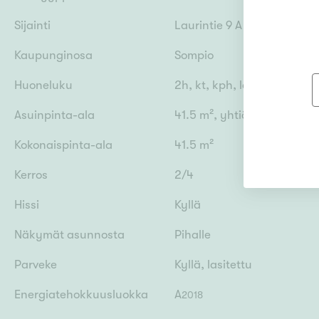
Sijainti
Laurintie 9 A 3, 04200 Ker
Kaupunginosa
Sompio
Huoneluku
2h, kt, kph, lasitettu parv
Asuinpinta-ala
41.5 m², yhtiöjärjestykse
Kokonaispinta-ala
41.5 m²
Kerros
2/4
Hissi
Kyllä
Näkymät asunnosta
Pihalle
Parveke
Kyllä, lasitettu
Energiatehokkuusluokka
A
2018