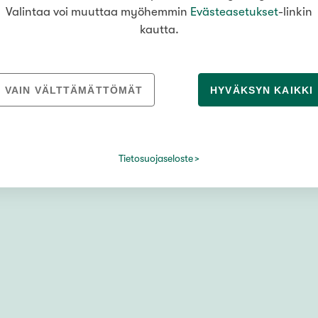
Valintaa voi muuttaa myöhemmin
Evästeasetukset
-linkin
ava
kautta.
eke
VAIN VÄLTTÄMÄTTÖMÄT
HYVÄKSYN KAIKKI
n mukaan
Tietosuojaseloste