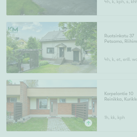
4h, k, kph, s, kh
Ilmajoki
Ivalo
Asunto
M
T
Kiintei
A
Mik
J
Joensuu
Jyväskylä
Järvenpää
Ruotsinkatu 37
N
Petsamo
,
Riihi
No
Hinta
4h, k, et, erill. 
Pinta-ala
Korpelantie 10
Reinikka
,
Kurik
1h, kk, kph
Rakennusvuosi