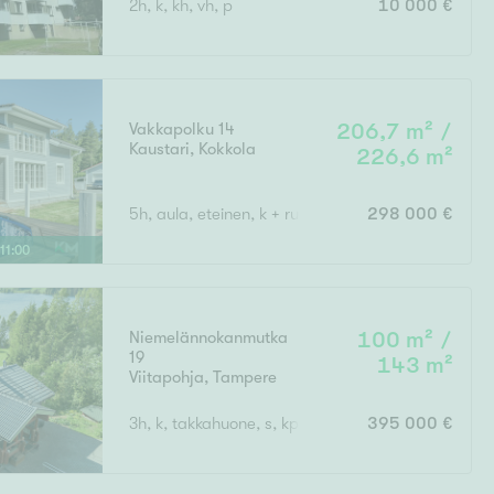
2h, k, kh, vh, p
10 000 €
Ylivieska
Ylöjärvi
oki
rkulla
Vakkapolku 14
206,7 m² /
Kaustari
,
Kokkola
226,6 m²
5h, aula, eteinen, k + ruokatila, 3 wc , s, kph, 2 v
298 000 €
11
:
00
Kokonaispinta-ala
Niemelännokanmutka
100 m² /
19
143 m²
Viitapohja
,
Tampere
3h, k, takkahuone, s, kph, 2 erillis wc, khh, varasto
395 000 €