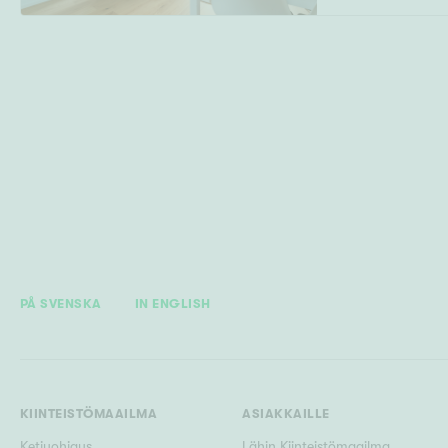
PÅ SVENSKA
IN ENGLISH
KIINTEISTÖMAAILMA
ASIAKKAILLE
Ketjuohjaus
Lähin Kiinteistömaailma