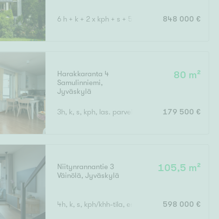
6 h + k + 2 x kph + s + 5 x wc
848 000 €
Harakkaranta 4
80 m²
Samulinniemi
,
Jyväskylä
3h, k, s, kph, las. parveke
179 500 €
Niitynrannantie 3
105,5 m²
Väinölä
,
Jyväskylä
4h, k, s, kph/khh-tila, erill. wc, vh, las. parveke
598 000 €