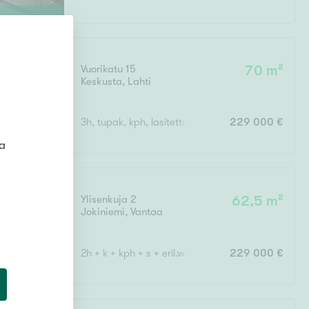
Vuorikatu 15
70 m²
Keskusta
,
Lahti
3h, tupak, kph, lasitettu patio, varasto
229 000 €
ta
Ylisenkuja 2
62,5 m²
Jokiniemi
,
Vantaa
2h + k + kph + s + eril.w + vh + kat.ter.
229 000 €
klo
14
:
30