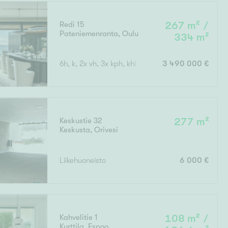
Redi 15
267 m² /
Pateniemenranta
,
Oulu
334 m²
Ei uudiskohteita
6h, k, 2x vh, 3x kph, khh, s, parveke, terassi + ulk
3 490 000 €
Ei arvokohteita
Keskustie 32
277 m²
Keskusta
,
Orivesi
Liikehuoneisto
6 000 €
Kahvelitie 1
108 m² /
Kurttila
,
Espoo