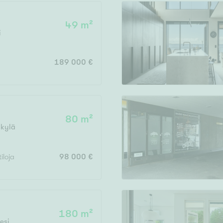
49 m²
i
Vain uudiskohteet
189 000 €
Vain arvokohteet
80 m²
kylä
Hyvä
Tyydyttävä
tiloja
98 000 €
Välttävä
issi
180 m²
esi