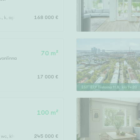
Järvi- tai merinäköala
Maalämpö
, k, apuk., wc, kph, s, eteinen x 2, kuisti
168 000 €
Oma ranta
Oma sauna
Parveke
70 m²
Senioriasunto
vonlinna
17 000 €
ESITTELY
Tiistaina
11
.
8
. klo
14
:
20
100 m²
, wc, khh, terassi, var
245 000 €