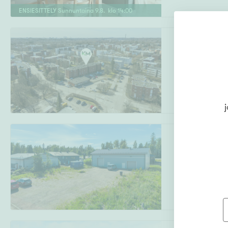
ENSIESITTELY
Sunnuntaina
9
.
8
. klo
14
:
00
Markkinatie 6
Malmi
,
Helsinki
2h, k, kph, p
j
Lumikkokatu 6
Mikonkorpi
,
Jär