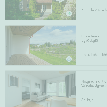
4 mh, k, oh, rt, k
Onninlenkki 8 
Jyväskylä
4h, k, kph, s, k
Niitynrannantie
Väinölä
,
Jyväsk
3h, kt, s