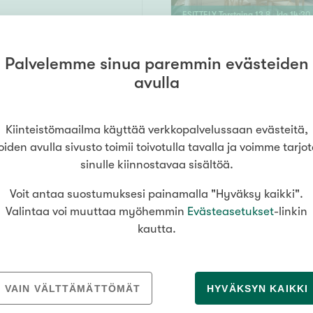
ESITTELY
Torstaina
13
.
8
. klo
14
:
30
Palvelemme sinua paremmin evästeiden
55,5 m²
avulla
89 000 €
Kiinteistömaailma käyttää verkkopalvelussaan evästeitä,
oiden avulla sivusto toimii toivotulla tavalla ja voimme tarjo
sinulle kiinnostavaa sisältöä.
Voit antaa suostumuksesi painamalla "Hyväksy kaikki".
250 m²
Valintaa voi muuttaa myöhemmin
Evästeasetukset
-linkin
venpää
kautta.
290 000 €
ENSIESITTELY
Keskiviikkona
12
.
8
. 
VAIN VÄLTTÄMÄTTÖMÄT
HYVÄKSYN KAIKKI