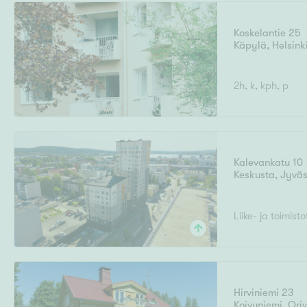
Koskelantie 25
Käpylä
,
Helsink
Uudiskohteet
2h, k, kph, p
Arvokohteet
Kalevankatu 10
Keskusta
,
Jyväs
Kunto
Liike- ja toimisto
Ominaisuudet
H
Hirviniemi 23
Koivuniemi
,
Oriv