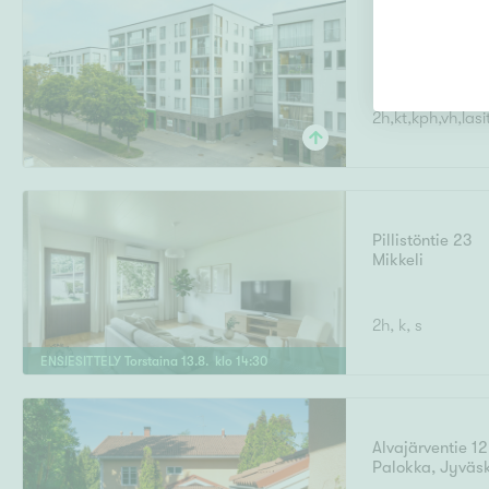
Eestinlaakso 9
Eestinlaakso
,
E
2h,kt,kph,vh,las
Pillistöntie 23
Mikkeli
2h, k, s
ENSIESITTELY
Torstaina
13
.
8
. klo
14
:
30
Alvajärventie 12
Palokka
,
Jyväs