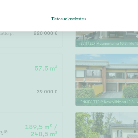
50,5 m²
spoo
Tietosuojaseloste
itettu parveke
220 000 €
ESITTELY
Maanantaina
10
.
8
. klo
1
57,5 m²
39 000 €
ENSIESITTELY
Keskiviikkona
12
.
8
. 
189,5 m² /
kylä
248,5 m²