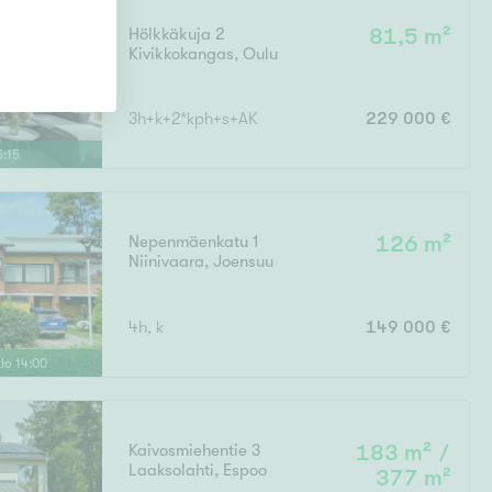
Hölkkäkuja 2
81,5 m²
Kivikkokangas
,
Oulu
3h+k+2*kph+s+AK
229 000 €
5
:
15
Nepenmäenkatu 1
126 m²
Niinivaara
,
Joensuu
4h, k
149 000 €
klo
14
:
00
Kaivosmiehentie 3
183 m² /
Laaksolahti
,
Espoo
377 m²