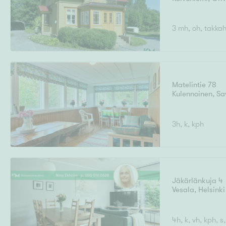
3 mh, oh, takkah.
Matelintie 78
Kulennoinen
,
Sa
3h, k, kph
Jäkärlänkuja 4
Vesala
,
Helsinki
4h, k, vh, kph, s