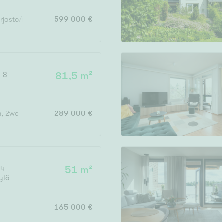
irjasto/mh, kph x 2, s, khh, 2x erill. wc, 3x vh
599 000 €
C 8
81,5 m²
hh, 2wc
289 000 €
 4
51 m²
ylä
165 000 €