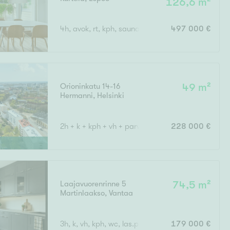
126,6 m²
4h, avok, rt, kph, sauna, erillinen wc, khh, autotall
497 000 €
Orioninkatu 14-16
49 m²
Hermanni
,
Helsinki
2h + k + kph + vh + parveke
228 000 €
Laajavuorenrinne 5
74,5 m²
Martinlaakso
,
Vantaa
3h, k, vh, kph, wc, las.p
179 000 €