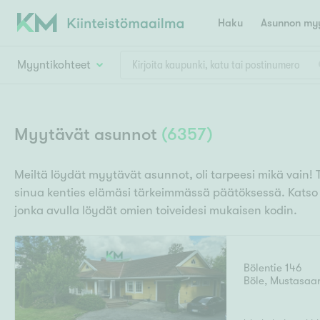
Haku
Asunnon myy
Myyntikohteet
Valitse lähin myymäläpaikkakunta
Asun
Huoneluku
Myytävät asunnot
(
6357
)
E
K
Kiint
Tarj
Espoo
Ka
Meiltä löydät myytävät asunnot, oli tarpeesi mikä vain! 
Ka
sinua kenties elämäsi tärkeimmässä päätöksessä. Kats
Asuntotyyppi
Ki
Kiint
Ko
jonka avulla löydät omien toiveidesi mukaisen kodin.
H
R
Digi
Hamina
Helsinki
Hyvinkää
Avoi
L
Hämeenlinna
Bölentie 146
Lah
Böle
,
Mustasaar
T
Lev
I
Päätök