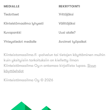
MEDIALLE
REKRYTOINTI
Tiedotteet
Yrittäjäksi
Kiinteistömaailma lyhyesti
Välittäjäksi
Kuvapankki
Uusi alalle?
Yhteystiedot medialle
Avoimet työpaikat
Kiinteistomaailma.fi -palvelun tai tietojen käyttäminen muihin
kuin yksityisiin tarkoituksiin on kielletty ilman
Kiinteistömaailma Oy:n antamaa kirjallista lupaa.
Sivun
käyttöehdot
Kiinteistömaailma Oy ©
2026