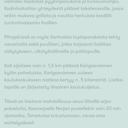
valmiiksi laadukas pyykinpesukone ja kuivausrumpu.
Kodinhoitotilan yhteydestä pääset takaterassille, jossa
onkin mukava grillata ja nauttia herkuista kesällä
tunturimaisemia ihaillen.
Pihapiirissä on myös Vanhoista tuplaparakeista tehty
varastotila sekä puuliiteri, jotka tarjoavat lisätilaa
säilytykseen, ulkotyövälineille ja polttopuille.
Koti sijaitsee vain n. 1,5 km päässä Karigasniemen
kylän palveluista. Karigasniemen uuteen
koulukeskukseen matkaa kertyy n. 5 kilometriä. Lisäksi
lapsille on järjestetty ilmainen koulukuljetus.
Tässä on loistava mahdollisuus asua lähellä arjen
palveluita, Kaarasjoelle Norjan puolellekin vain 20 min
ajomatka. Tervetuloa tutustumaan, varaa oma
esittelyaikasi!