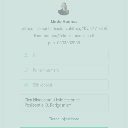
Linda Hannus
yrittäjä, ylempi kiinteistönvälittäjä, YKV, LKV, KiLAT
linda.hannus@kiinteistomaailma.fi
puh.
0503802588
Tietosuojaseloste