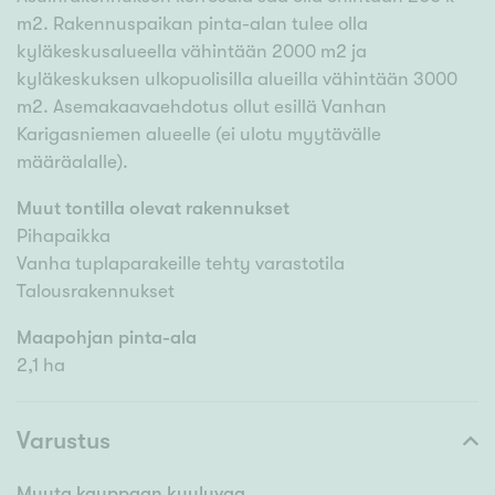
m2. Rakennuspaikan pinta-alan tulee olla
kyläkeskusalueella vähintään 2000 m2 ja
kyläkeskuksen ulkopuolisilla alueilla vähintään 3000
m2. Asemakaavaehdotus ollut esillä Vanhan
Karigasniemen alueelle (ei ulotu myytävälle
määräalalle).
Muut tontilla olevat rakennukset
Pihapaikka
Vanha tuplaparakeille tehty varastotila
Talousrakennukset
Maapohjan pinta-ala
2,1 ha
Varustus
Muuta kauppaan kuuluvaa