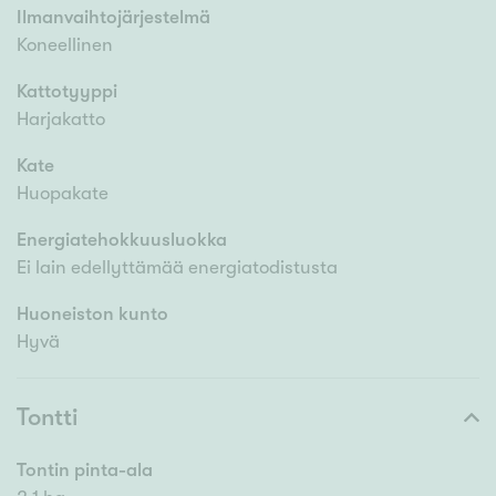
Ilmanvaihtojärjestelmä
Koneellinen
Kattotyyppi
Harjakatto
Kate
Huopakate
Energiatehokkuusluokka
Ei lain edellyttämää energiatodistusta
Huoneiston kunto
Hyvä
Tontti
Tontin pinta-ala