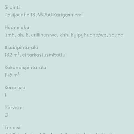
Sijainti
Pasijoentie 13, 99950 Karigasniemi
Huoneluku
4mh, oh, k, erillinen wc, khh, kylpyhuone/wc, sauna
Asuinpinta-ala
132 m², ei tarkastusmitattu
Kokonaispinta-ala
146 m²
Kerroksia
1
Parveke
Ei
Terassi