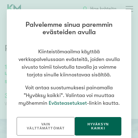
OTA YHTEYTTÄ
ESITTELY
KOHTEEN TIEDOT
Hae kohteita
Palvelemme sinua paremmin
evästeiden avulla
Pasijoentie 13
,
Karigasniemi
Kiinteistömaailma käyttää
verkkopalvelussaan evästeitä, joiden avulla
132
m²
/
146
m²
sivusto toimii toivotulla tavalla ja voimme
4mh, oh, k, erillinen wc, khh, kylpyhuone/wc,
tarjota sinulle kiinnostavaa sisältöä.
sauna
Voit antaa suostumuksesi painamalla
325 000,00 €
325 000,00 €
"Hyväksy kaikki". Valintaa voi muuttaa
myöhemmin
Evästeasetukset
-linkin kautta.
Velaton hinta
Myyntihinta
VAIN
HYVÄKSYN
VÄLTTÄMÄTTÖMÄT
KAIKKI