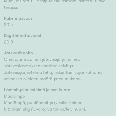
Kyllä, lasitettu. Länsipuolella osittain lasitettu tilava
terassi.
Rakennusvuosi
2014
Käyttöönottovuosi
2013
Jätevesihuolto
Oma ajantasainen jätevesijärjestelmä.
Jätevesiasetuksen vaatima selvitys:
Jätevesijärjestelmä tehty rakentamisajankohtana
voimassa olleiden määräysten mukaan.
Lämmitysjärjestelmä ja sen kunto
Maalämpö
Maalämpö, puulämmitys (vesikiertoinen
lattialämmitys), varaava takka/leivinuuni.