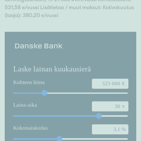
531,58 e/vuosi Lisätietoa / muut maksut: Kotivakuutus
(laaja): 380,20 e/vuosi