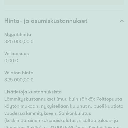
Hinta- ja asumiskustannukset
Myyntihinta
325 000,00 €
Velkaosuus
0,00 €
Velaton hinta
325 000,00 €
Lisätietoja kustannuksista
Lämmityskustannukset (muu kuin sähkö): Polttopuuta
käytön mukaan, nykyisellään kulunut n. puoli kuutiota
vuodessa lämmitykseen. Sähkönkulutus
(keskimääräinen kokonaiskulutus; sisältää talous- ja
lämmityssähkön): n. 21 000 kWh/vuosi Kiinteistövero: