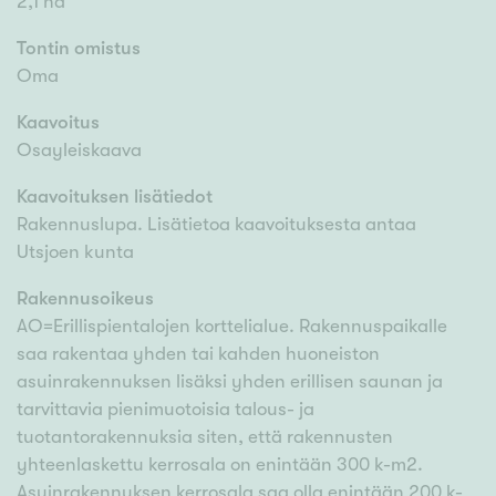
2,1 ha
Tontin omistus
Oma
Kaavoitus
Osayleiskaava
Kaavoituksen lisätiedot
Rakennuslupa. Lisätietoa kaavoituksesta antaa
Utsjoen kunta
Rakennusoikeus
AO=Erillispientalojen korttelialue. Rakennuspaikalle
saa rakentaa yhden tai kahden huoneiston
asuinrakennuksen lisäksi yhden erillisen saunan ja
tarvittavia pienimuotoisia talous- ja
tuotantorakennuksia siten, että rakennusten
yhteenlaskettu kerrosala on enintään 300 k-m2.
Asuinrakennuksen kerrosala saa olla enintään 200 k-