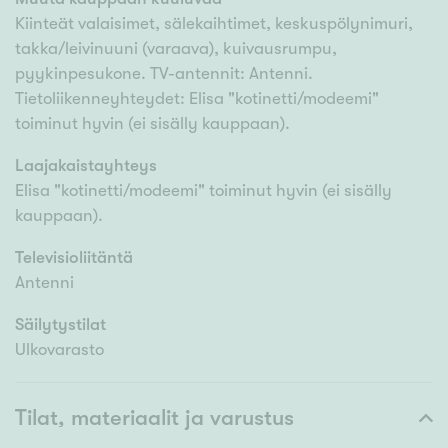
Kiinteät valaisimet, sälekaihtimet, keskuspölynimuri,
takka/leivinuuni (varaava), kuivausrumpu,
pyykinpesukone. TV-antennit: Antenni.
Tietoliikenneyhteydet: Elisa "kotinetti/modeemi"
toiminut hyvin (ei sisälly kauppaan).
Laajakaistayhteys
Elisa "kotinetti/modeemi" toiminut hyvin (ei sisälly
kauppaan).
Televisioliitäntä
Antenni
Säilytystilat
Ulkovarasto
Tilat, materiaalit ja varustus