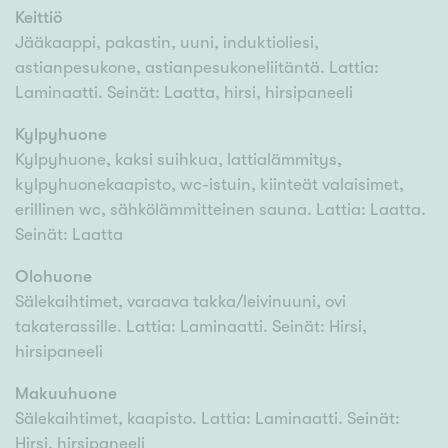
Keittiö
Jääkaappi, pakastin, uuni, induktioliesi,
astianpesukone, astianpesukoneliitäntä. Lattia:
Laminaatti. Seinät: Laatta, hirsi, hirsipaneeli
Kylpyhuone
Kylpyhuone, kaksi suihkua, lattialämmitys,
kylpyhuonekaapisto, wc-istuin, kiinteät valaisimet,
erillinen wc, sähkölämmitteinen sauna. Lattia: Laatta.
Seinät: Laatta
Olohuone
Sälekaihtimet, varaava takka/leivinuuni, ovi
takaterassille. Lattia: Laminaatti. Seinät: Hirsi,
hirsipaneeli
Makuuhuone
Sälekaihtimet, kaapisto. Lattia: Laminaatti. Seinät:
Hirsi, hirsipaneeli