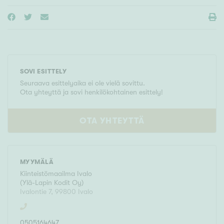
SOVI ESITTELY
Seuraava esittelyaika ei ole vielä sovittu.
Ota yhteyttä ja sovi henkilökohtainen esittely!
OTA YHTEYTTÄ
MYYMÄLÄ
Kiinteistömaailma
Ivalo
(
Ylä-Lapin Kodit Oy
)
Ivalontie 7
,
99800
Ivalo
0505164647