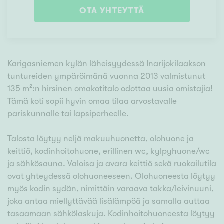
OTA YHTEYTTÄ
Karigasniemen kylän läheisyydessä Inarijokilaakson
tuntureiden ympäröimänä vuonna 2013 valmistunut
135 m²:n hirsinen omakotitalo odottaa uusia omistajia!
Tämä koti sopii hyvin omaa tilaa arvostavalle
pariskunnalle tai lapsiperheelle.
Talosta löytyy neljä makuuhuonetta, olohuone ja
keittiö, kodinhoitohuone, erillinen wc, kylpyhuone/wc
ja sähkösauna. Valoisa ja avara keittiö sekä ruokailutila
ovat yhteydessä olohuoneeseen. Olohuoneesta löytyy
myös kodin sydän, nimittäin varaava takka/leivinuuni,
joka antaa miellyttävää lisälämpöä ja samalla auttaa
tasaamaan sähkölaskuja. Kodinhoitohuoneesta löytyy