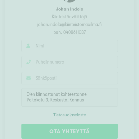
Johan Indola
Kiinteistönvälittäjä
johan.indola@kiinteistomaailma.fi
puh.
0408611087
Tietosuojaseloste
OTA YHTEYTTÄ