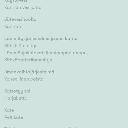
Käyttövesi
Kunnan vesijohto
Jätevesihuolto
Kunnan
Lämmitysjärjestelmä ja sen kunto
Sähkölämmitys
Lämmönjakotavat: Ilmalämpöpumppu,
Sähköpatterilämmitys
Ilmanvaihtojärjestelmä
Koneellinen poisto
Kattotyyppi
Harjakatto
Kate
Peltikate