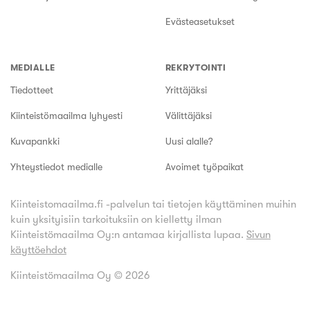
Evästeasetukset
MEDIALLE
REKRYTOINTI
Tiedotteet
Yrittäjäksi
Kiinteistömaailma lyhyesti
Välittäjäksi
Kuvapankki
Uusi alalle?
Yhteystiedot medialle
Avoimet työpaikat
Kiinteistomaailma.fi -palvelun tai tietojen käyttäminen muihin
kuin yksityisiin tarkoituksiin on kielletty ilman
Kiinteistömaailma Oy:n antamaa kirjallista lupaa.
Sivun
käyttöehdot
Kiinteistömaailma Oy ©
2026