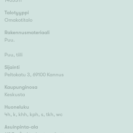
1403311
Talotyyppi
Omakotitalo
Rakennusmateriaali
Puu.
Puu, tiili
Sijainti
Peltokatu 3, 69100 Kannus
Kaupunginosa
Keskusta
Huoneluku
4h, k, khh, kph, s, tkh, wc
Asuinpinta-ala