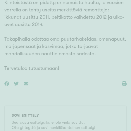
Kiinteistöstä on pidetty erinomaista huolta, ja vuosien
varrella on tehty useita merkittäviä remontteja:
ikkunat uusittu 2011, peltikatto vaihdettu 2012 ja ulko-
ovet uusittu 2014.
Takapihalla odottaa oma puutarhakeidas, omenapuut,
marjapensaat ja kasvimaa, jotka tarjoavat
mahdollisuuden nauttia omasta sadosta.
Tervetuloa tutustumaan!
SOVI ESITTELY
Seuraava esittelyaika ei ole vielä sovittu.
Ota yhteyttä ja sovi henkilökohtainen esittely!