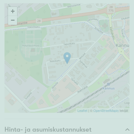
+
−
Leaflet
| ©
OpenStreetMapin
tekijät
Hinta- ja asumiskustannukset