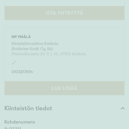
OTA YHTEYTTÄ
MYYMÄLÄ
Kiinteistömaailma
Kokkola
(
Kokkolan Kodit Oy Ab
)
Pitkänsillankatu 20 C L 16
,
67100
Kokkola
0103217654
LUE LISÄÄ
Kiinteistön tiedot
Kohdenumero