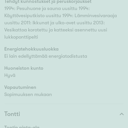
Tehdyt kunnostukset ja peruskorjaukset
1994: Pesuhuone ja sauna uusittu 1994:
Käyttövesiputkisto uusittu 1994: Lämminvesivaraaja
uusittu 2011: Ikkunat ja ulko-ovet uusittu 2013:
Vesikattoa korotettu ja katteeksi asennettu uusi
lukkoponttipelti
Energiatehokkuusluokka
Ei lain edellyttämää energiatodistusta
Huoneiston kunto
Hyvä
Vapautuminen
Sopimuuksen mukaan
Tontti
Tontin pinta-ala