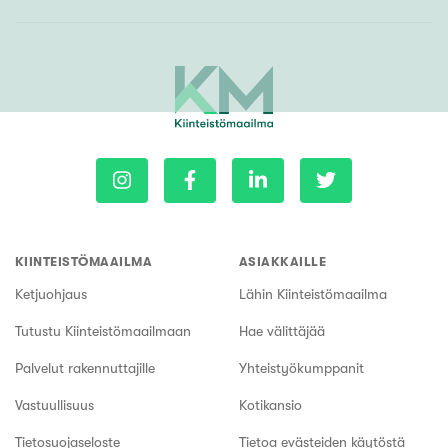
KIINTEISTÖMAAILMA
ASIAKKAILLE
Ketjuohjaus
Lähin Kiinteistömaailma
Tutustu Kiinteistömaailmaan
Hae välittäjää
Palvelut rakennuttajille
Yhteistyökumppanit
Vastuullisuus
Kotikansio
Tietosuojaseloste
Tietoa evästeiden käytöstä