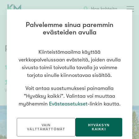
OTA YHTEYTTÄ
ESITTELY
KOHTEEN TIEDOT
Hae kohteita
Palvelemme sinua paremmin
evästeiden avulla
Peltokatu 3
,
Keskusta
,
Kannus
Kiinteistömaailma käyttää
verkkopalvelussaan evästeitä, joiden avulla
119,7
m²
/
160
m²
4h, k, khh, kph, s, tkh, wc
sivusto toimii toivotulla tavalla ja voimme
tarjota sinulle kiinnostavaa sisältöä.
109 000,00 €
109 000,00 €
Voit antaa suostumuksesi painamalla
Velaton hinta
Myyntihinta
"Hyväksy kaikki". Valintaa voi muuttaa
myöhemmin
Evästeasetukset
-linkin kautta.
VAIN
HYVÄKSYN
VÄLTTÄMÄTTÖMÄT
KAIKKI