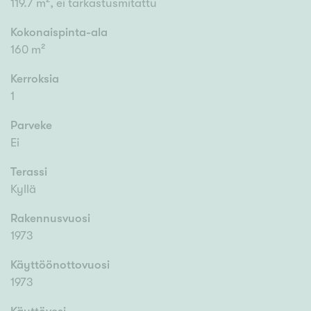
119.7 m², ei tarkastusmitattu
Kokonaispinta-ala
160 m²
Kerroksia
1
Parveke
Ei
Terassi
Kyllä
Rakennusvuosi
1973
Käyttöönottovuosi
1973