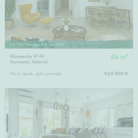
ESITTELY
Tiistaina
11
.
8
. klo
14
:
00
Hämeentie 97-99
86 m²
Hermanni
,
Helsinki
4h, k, apuk., kph, parveke
410 000 €