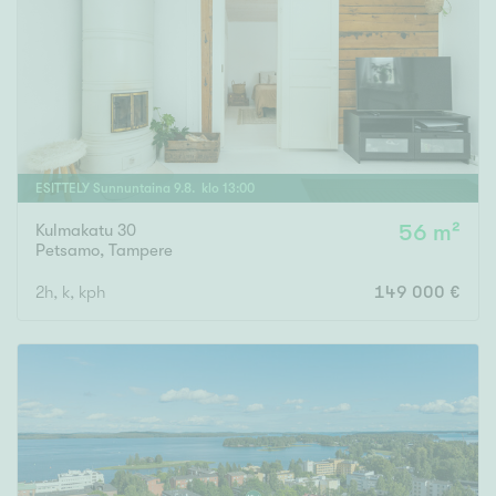
ESITTELY
Sunnuntaina
9
.
8
. klo
13
:
00
Kulmakatu 30
56 m²
Petsamo
,
Tampere
2h, k, kph
149 000 €