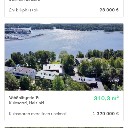
2h+k+kph+s+ak
98 000 €
Vähäniityntie 14
310,3 m²
Kulosaari
,
Helsinki
Kulosaaren merellinen unelmakoti | Oma uima-allas | Hissi | Autota
1 320 000 €