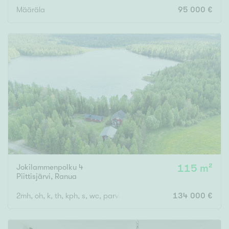
Määräla
95 000 €
Jokilammenpolku 4
115 m²
Piittisjärvi
,
Ranua
2mh, oh, k, th, kph, s, wc, parvi
134 000 €