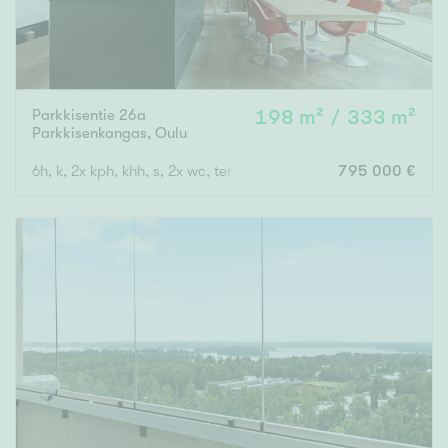
Parkkisentie 26a
198 m² / 333 m²
Parkkisenkangas
,
Oulu
6h, k, 2x kph, khh, s, 2x wc, terassi + uima-allas
795 000 €