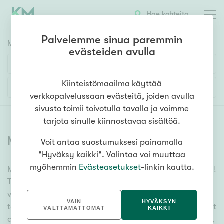
Hae kohteita
Palvelemme sinua paremmin
Myyntikohteet
HAE
evästeiden avulla
Huoneluku
Kiinteistömaailma käyttää
Lisää hakuehtoja
verkkopalvelussaan evästeitä, joiden avulla
1h
2h
3h
4h
5h+
sivusto toimii toivotulla tavalla ja voimme
tarjota sinulle kiinnostavaa sisältöä.
Myytävät asunnot
(
6336
)
Voit antaa suostumuksesi painamalla
Asuntotyyppi
"Hyväksy kaikki". Valintaa voi muuttaa
Kerros-/luhtitalo
myöhemmin
Evästeasetukset
-linkin kautta.
Meiltä löydät myytävät asunnot, oli tarpeesi mikä vain!
Rivitalo/paritalo
Tuhansien kohteiden ja satojen kiinteistönvälittäjien
Omakoti-/erillistalo
verkostomme auttaa sinua kenties elämäsi
VAIN
HYVÄKSYN
tärkeimmässä päätöksessä. Katso alta kaikki myytävät
Maa- tai metsätila
VÄLTTÄMÄTTÖMÄT
KAIKKI
asunnot. Hyödynnä myös kätevää hakutyökaluamme,