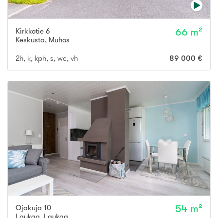
Kirkkotie 6
66 m²
Keskusta
,
Muhos
2h, k, kph, s, wc, vh
89 000 €
Ojakuja 10
54 m²
Laukaa
,
Laukaa