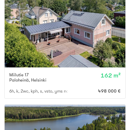
Miilutie 17
162 m²
Paloheinä
,
Helsinki
6h, k, 2wc, kph, s, vsto, yms noin 162 m2 + kellaritilat + ulkovaras
498 000 €