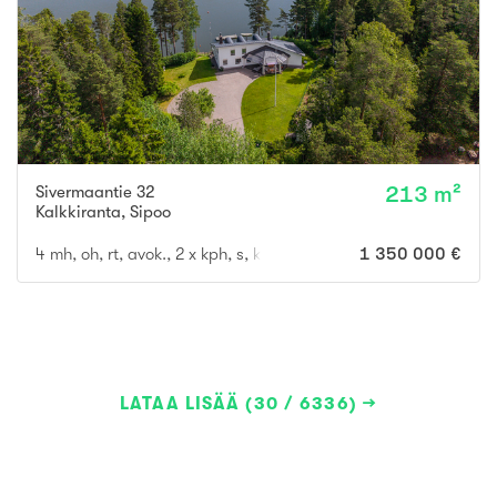
Sivermaantie 32
213 m²
Kalkkiranta
,
Sipoo
4 mh, oh, rt, avok., 2 x kph, s, khh, 3 x wc, terassi
1 350 000 €
LATAA LISÄÄ (30 / 6336)