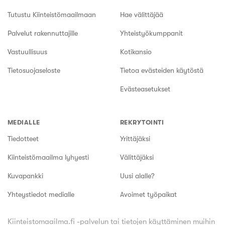
Tutustu Kiinteistömaailmaan
Hae välittäjää
Palvelut rakennuttajille
Yhteistyökumppanit
Vastuullisuus
Kotikansio
Tietosuojaseloste
Tietoa evästeiden käytöstä
Evästeasetukset
MEDIALLE
REKRYTOINTI
Tiedotteet
Yrittäjäksi
Kiinteistömaailma lyhyesti
Välittäjäksi
Kuvapankki
Uusi alalle?
Yhteystiedot medialle
Avoimet työpaikat
Kiinteistomaailma.fi -palvelun tai tietojen käyttäminen muihin