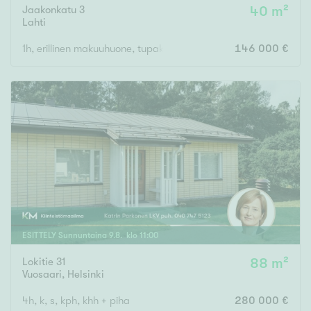
Jaakonkatu 3
40 m²
Lahti
1h, erillinen makuuhuone, tupakeittiö, s, p
146 000 €
ESITTELY
Sunnuntaina
9
.
8
. klo
11
:
00
Lokitie 31
88 m²
Vuosaari
,
Helsinki
4h, k, s, kph, khh + piha
280 000 €