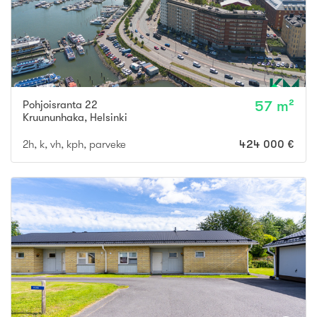
Pohjoisranta 22
57 m²
Kruununhaka
,
Helsinki
2h, k, vh, kph, parveke
424 000 €