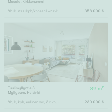
Masala
,
Kirkkonummi
4h+k+rt+s+kph/khh+erill.wc+vh+et+ tk
358 000 €
Tuulimyllyntie 3
89 m²
Myllypuro
,
Helsinki
4h, k, kph, erillinen wc, 2 x vh, lasitettu parveke
230 000 €