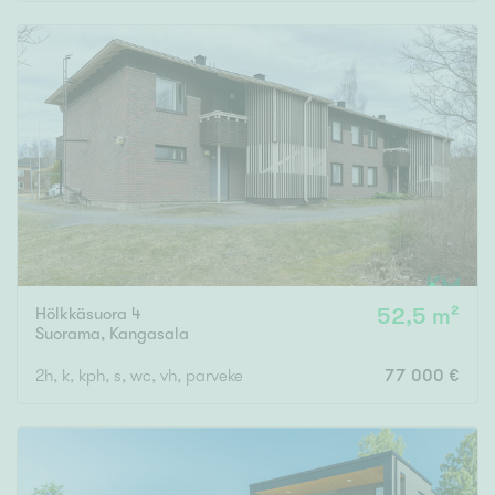
Rakennusvuosi
Uudiskohteet
Vain uudiskohteet
Ei uudiskohteita
Hölkkäsuora 4
52,5 m²
Arvokohteet
Suorama
,
Kangasala
Vain arvokohteet
Ei arvokohteita
2h, k, kph, s, wc, vh, parveke
77 000 €
Kunto
Hyvä