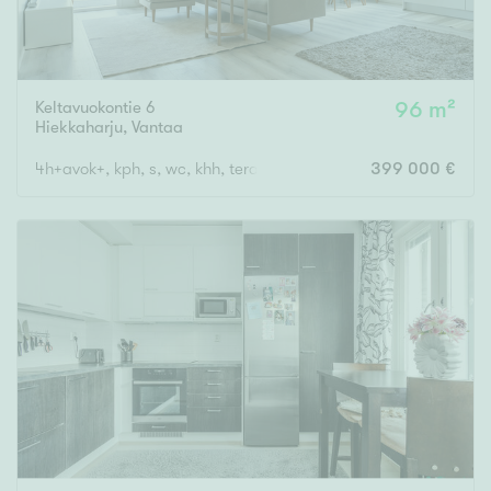
Keltavuokontie 6
96 m²
Hiekkaharju
,
Vantaa
4h+avok+, kph, s, wc, khh, terassi, var
399 000 €