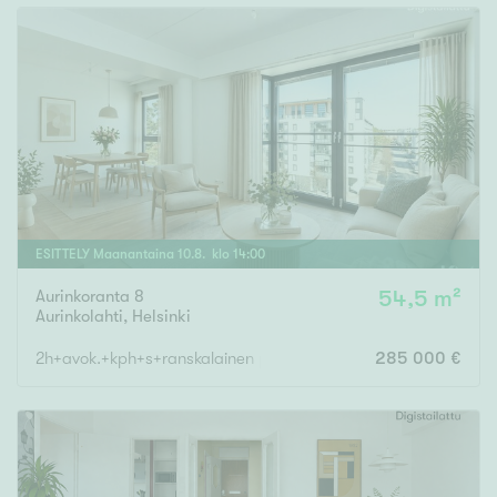
ESITTELY
Maanantaina
10
.
8
. klo
14
:
00
Aurinkoranta 8
54,5 m²
Aurinkolahti
,
Helsinki
2h+avok.+kph+s+ranskalainen parv.
285 000 €