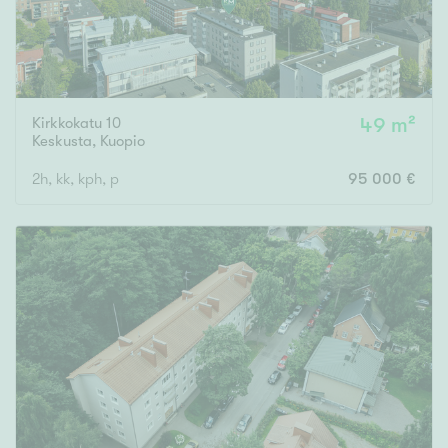
Kirkkokatu 10
49 m²
Keskusta
,
Kuopio
2h, kk, kph, p
95 000 €