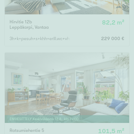
Hirvitie 12b
82,2 m²
Leppäkorpi
,
Vantaa
3h+k+pesuh+s+khh+erill.wc+vh+var.
229 000 €
ENSIESITTELY
Keskiviikkona
12
.
8
. klo
14
:
00
Ratsumiehentie 5
101,5 m²