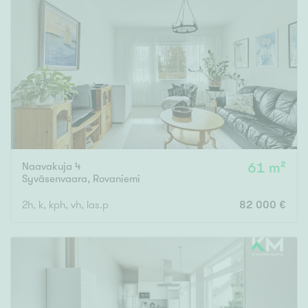
Naavakuja 4
61 m²
Syväsenvaara
,
Rovaniemi
2h, k, kph, vh, las.p
82 000 €