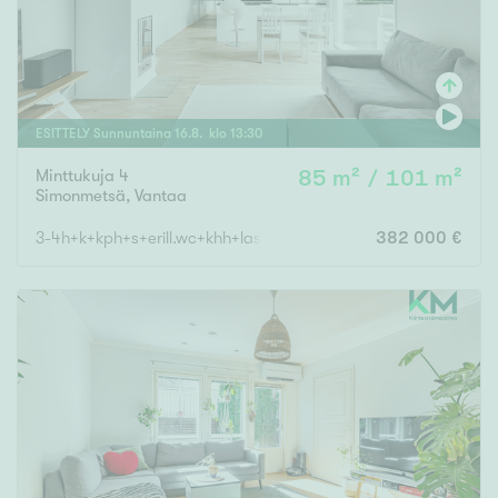
ESITTELY
Sunnuntaina
16
.
8
. klo
13
:
30
Minttukuja 4
85 m² / 101 m²
Simonmetsä
,
Vantaa
3-4h+k+kph+s+erill.wc+khh+lasitettu terassi+autokatos
382 000 €