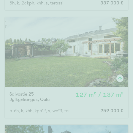
5h, k, 2x kph, khh, s, terassi
337 000 €
Salvostie 25
127 m² / 137 m²
Jylkynkangas
,
Oulu
5-6h, k, khh, kph*2, s, wc*3, terassi, parveke, ak
259 000 €