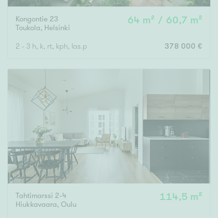
Kongontie 23
64 m² / 60,7 m²
Toukola
,
Helsinki
2 - 3 h, k, rt, kph, las.p
378 000 €
Tahtimarssi 2-4
114,5 m²
Hiukkavaara
,
Oulu