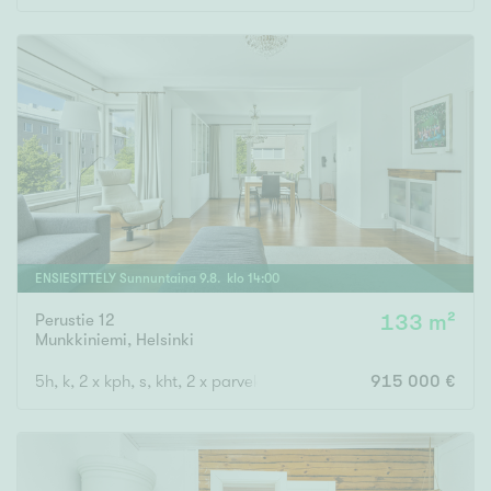
ENSIESITTELY
Sunnuntaina
9
.
8
. klo
14
:
00
Perustie 12
133 m²
Munkkiniemi
,
Helsinki
5h, k, 2 x kph, s, kht, 2 x parveke
915 000 €