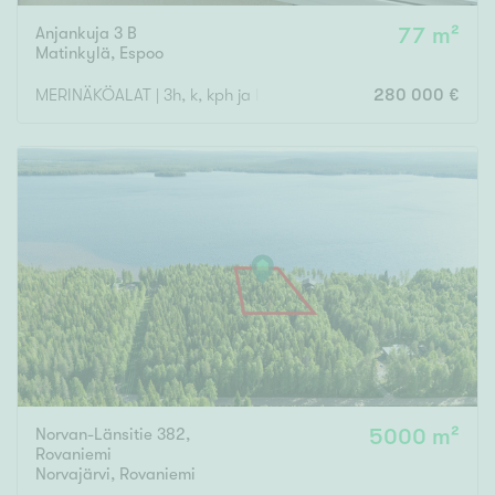
Anjankuja 3 B
77 m²
Matinkylä
,
Espoo
MERINÄKÖALAT | 3h, k, kph ja las. parveke
280 000 €
Norvan-Länsitie 382,
5000 m²
Rovaniemi
Norvajärvi
,
Rovaniemi