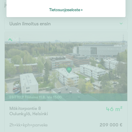
Tontti
jonka avulla löydät omien toiveidesi mukaisen kodin.
Vapaa-ajan asunto
Tietosuojaseloste
Toimitila
Uusin ilmoitus ensin
Autotalli
Muut
Hinta
000
000 €
Pinta-ala
ESITTELY
Tiistaina
11
.
8
. klo
15
:
00
Mäkitorpantie 8
46 m²
Asuinpinta-ala
Kokonaispinta-ala
Oulunkylä
,
Helsinki
m²
2h+kk+kph+parveke
209 000 €