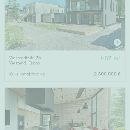
Tyydyttävä
Välttävä
Ominaisuudet
Hissi
Järvi- tai merinäköala
Maalämpö
Westendintie 25
407 m²
Westend
,
Espoo
Oma ranta
Kaksi omakotitaloa
2 300 000 €
Oma sauna
Parveke
Senioriasunto