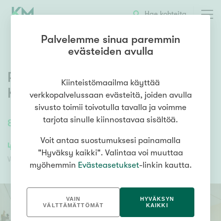
OTA YHTEYTTÄ
ESITTELY
KOHTEEN TIEDOT
Hae kohteita
Palvelemme sinua paremmin
evästeiden avulla
Peltotie 2
,
Kangasniemi
,
Kiinteistömaailma käyttää
Kangasniemi
verkkopalvelussaan evästeitä, joiden avulla
sivusto toimii toivotulla tavalla ja voimme
tarjota sinulle kiinnostavaa sisältöä.
84,5
m²
/
84,5
m²
3h, k, s
Voit antaa suostumuksesi painamalla
40 000,00 €
22 023,46 €
"Hyväksy kaikki". Valintaa voi muuttaa
Velaton hinta
Myyntihinta
myöhemmin
Evästeasetukset
-linkin kautta.
VAIN
HYVÄKSYN
VÄLTTÄMÄTTÖMÄT
KAIKKI