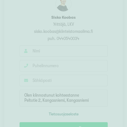
Sisko Koobas
Yrittäjä, LKV
sisko.koobas@kiinteistomaailma.fi
puh.
0440540034
Tietosuojaseloste