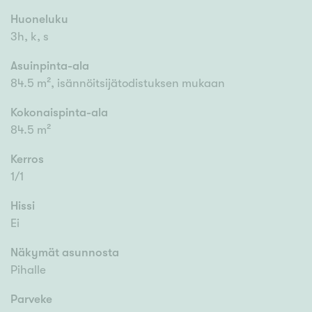
Huoneluku
3h, k, s
Asuinpinta-ala
84.5 m², isännöitsijätodistuksen mukaan
Kokonaispinta-ala
84.5 m²
Kerros
1/1
Hissi
Ei
Näkymät asunnosta
Pihalle
Parveke