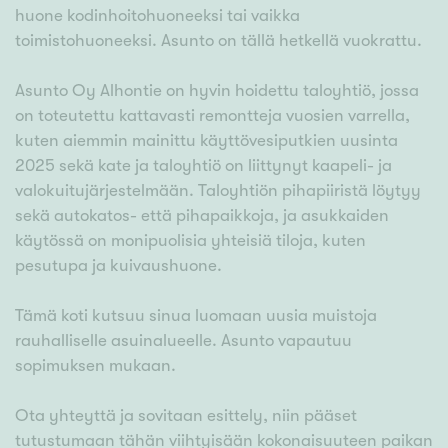
huone kodinhoitohuoneeksi tai vaikka
toimistohuoneeksi. Asunto on tällä hetkellä vuokrattu.
Asunto Oy Alhontie on hyvin hoidettu taloyhtiö, jossa
on toteutettu kattavasti remontteja vuosien varrella,
kuten aiemmin mainittu käyttövesiputkien uusinta
2025 sekä kate ja taloyhtiö on liittynyt kaapeli- ja
valokuitujärjestelmään. Taloyhtiön pihapiiristä löytyy
sekä autokatos- että pihapaikkoja, ja asukkaiden
käytössä on monipuolisia yhteisiä tiloja, kuten
pesutupa ja kuivaushuone.
Tämä koti kutsuu sinua luomaan uusia muistoja
rauhalliselle asuinalueelle. Asunto vapautuu
sopimuksen mukaan.
Ota yhteyttä ja sovitaan esittely, niin pääset
tutustumaan tähän viihtyisään kokonaisuuteen paikan