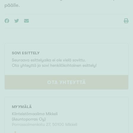
päälle.
SOVI ESITTELY
Seuraava esittelyaika ei ole vielä sovittu.
Ota yhteyttä ja sovi henkilökohtainen esittely!
OTA YHTEYTTÄ
MYYMÄLÄ
Kiinteistömaailma
Mikkeli
(
Asuntoporras Oy
)
Porrassalmenkatu 27
,
50100
Mikkeli