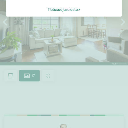
Tietosuojaseloste
17