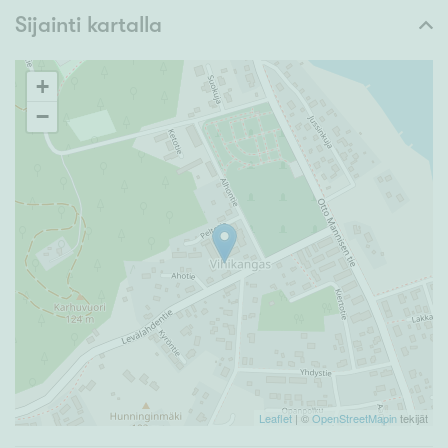
Sijainti kartalla
+
−
Leaflet
| ©
OpenStreetMapin
tekijät