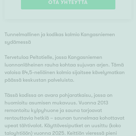
OTA YHTEYTTÄ
Tunnelmallinen ja kodikas kolmio Kangasniemen
sydämessä
Tervetuloa Peltotielle, jossa Kangasniemen
luonnonläheinen rauha kohtaa sujuvan arjen. Tämä
valoisa 84,5-neliöinen kolmio sijaitsee kävelymatkan
päässä keskustan palveluista.
Tässä kodissa on avara pohjaratkaisu, jossa on
huomioitu asumisen mukavuus. Vuonna 2013
remontoitu kylpyhuone ja sauna tarjoavat
rentouttavia hetkiä – saunan tunnelmaa kohottavat
upeat tähtivalot. Käyttövesiputket on uusittu (koko
taloyhtiöön) vuonna 2025. Keittiön vieressä pieni