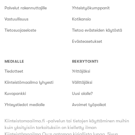
Palvelut rakennuttajille
Yhteistyökumppanit
Vastuullisuus
Kotikansio
Tietosuojaseloste
Tietoa evästeiden käytöstä
Evästeasetukset
MEDIALLE
REKRYTOINTI
Tiedotteet
Yrittäjäksi
Kiinteistömaailma lyhyesti
Välittäjäksi
Kuvapankki
Uusi alalle?
Yhteystiedot medialle
Avoimet työpaikat
Kiinteistomaailma.fi -palvelun tai tietojen käyttäminen muihin
kuin yksityisiin tarkoituksiin on kielletty ilman
Kiinteistömaailma Oy:n antamaa kirjallista lupaa.
Sivun