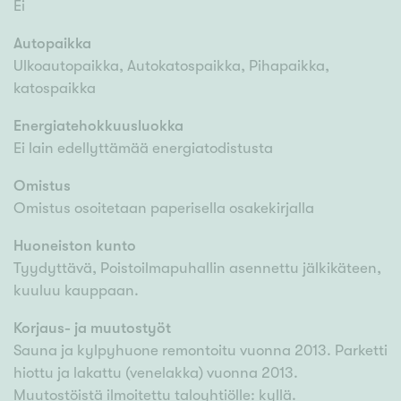
Ei
Autopaikka
Ulkoautopaikka, Autokatospaikka, Pihapaikka,
katospaikka
Energiatehokkuusluokka
Ei lain edellyttämää energiatodistusta
Omistus
Omistus osoitetaan paperisella osakekirjalla
Huoneiston kunto
Tyydyttävä, Poistoilmapuhallin asennettu jälkikäteen,
kuuluu kauppaan.
Korjaus- ja muutostyöt
Sauna ja kylpyhuone remontoitu vuonna 2013. Parketti
hiottu ja lakattu (venelakka) vuonna 2013.
Muutostöistä ilmoitettu taloyhtiölle: kyllä.